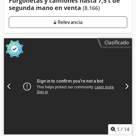
Furgonetas y camiones hasta 7,5 t de
segunda mano en venta
(8.166)
Relevancia
Clasificado
1
/
14