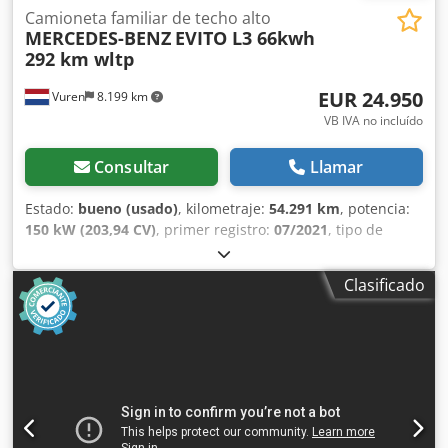
Camioneta familiar de techo alto
MERCEDES-BENZ
EVITO L3 66kwh
292 km wltp
EUR 24.950
Vuren
8.199 km
VB IVA no incluído
Consultar
Llamar
Estado:
bueno (usado)
, kilometraje:
54.291 km
, potencia:
150 kW (203,94 CV)
, primer registro:
07/2021
, tipo de
combustible:
eléctrico
, tamaño del neumático:
245/55R17
,
configuración de ejes:
4x2
, distancia entre ejes:
3.430 mm
,
Clasificado
combustible:
electricidad
, color:
gris
, cabina del
conductor:
cabina del conductor
, tipo de engranaje:
automático
, número de asientos:
3
, longitud total:
5.370
mm
, ancho total:
1.930 mm
, altura total:
1.960 mm
,
longitud del espacio de carga:
2.700 mm
, anchura del
espacio de carga:
1.650 mm
, altura del espacio de carga:
1.310 mm
, Año de fabricación:
2021
, Equipamiento:
ABS,
Apple CarPlay, Bluetooth, aire acondicionado, calefacción