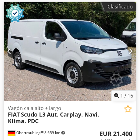
Clasificado
1
/
16
Vagón caja alto + largo
FIAT
Scudo L3 Aut. Carplay. Navi.
Klima. PDC
EUR 21.400
Obertraubling
8.659 km