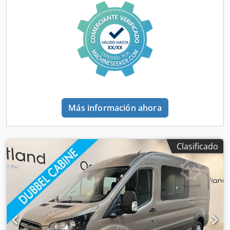
electrónico de estabilidad (ESP), aire acondicionado,
interiores LED en el compartimento de carga. Superficie de
cierre centralizado, dirección asistida, ordenador de a
carga de 9 mm de contrachapado de concreto
bordo, puerta corredera, sistema inmovilizador
,
antideslizante. Revestimiento de pared lateral de plástico
Información general Número de puertas: 5 Gama de
gris claro a izquierda y derecha. Barra de acceso trasera,
modelos: junio de 2018 - diciembre de 2021 Cabina:
idéntica a la especificación de PostNL. Cuatro estanterías
sencilla Información técnica Par motor: 300 Nm Número de
de acero inoxidable en el lado izquierdo, como las de
cilindros: 4 Cilindrada del motor: 2.143 cc Transmisión: 6
PostNL. Barra de sujeción para alfombrilla de goma en la
velocidades, cambio manual Dimensiones Longitud/altura:
cabina del conductor. Estanterías plegables ligeras en el
L2H2 Dimensiones (largo x ancho x alto): 593 x 202 x 295
lado del conductor. Estriberas laterales de acero
cm Pesos Peso en vacío: 2.100 kg Carga útil: 1.400 kg Peso
inoxidable a izquierda y derecha con peldaño en la puerta
Más información ahora
bruto vehicular (PBV): 3.500 kg Dkedpfx Aoy Itwxogvjr
corredera lateral derecha. Motor eléctrico de 140 CV de
Interior Interior: negro Consumo Consumo medio de
potencia Iluminación y limpiaparabrisas automáticos
combustible: 8,1 l/100 km Consumo de combustible en
Control de crucero Pantalla de 10,1 pulgadas con servicios
ciudad: 9,4 l/100 km Consumo de combustible en
Clasificado
de Google, Apple CarPlay y Android Auto Climatizador
carretera: 7,4 l/100 km Mantenimiento, historial y estado
automático Cámara de marcha atrás Puertas traseras de
Documentación: Disponible ITV (Inspección Técnica de
270 grados sin ventana Traducido con (versión gratuita) =
Vehículos): ITV nueva al momento de la entrega Número de
Información adicional = Información general Número de
llaves: 1 (1 mando a distancia) Información financiera
puertas: 5 Rango de modelos: Nov. 2025 - 2026 Código de
Consulte las opciones de financiación y arrendamiento
modelo: 6AM Cabina: simple Matrícula: V-52-PRD
Seguridad del producto Fabricante: Mazeland Automotive
Información técnica Par motor: 300 Nm Capacidad de
Ekkersrijt 2008 5692BA SON EN BREUGEL, Países Bajos =
carga de la batería: 11 kW Capacidad de carga rápida de la
Opciones y accesorios adicionales = - Luces automáticas -