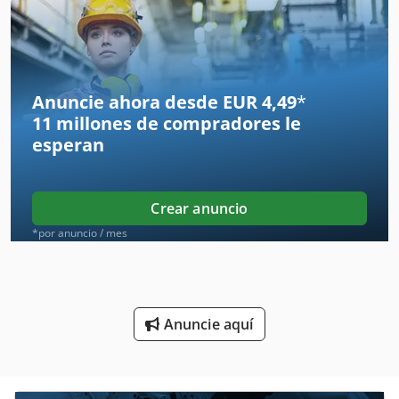
Espectrómetro De
Generador De
Generadores De
Anuncie ahora desde EUR 4,49
*
11 millones de compradores
le
Herramienta De Máquina
esperan
Invernaderos De
Maquinas De Coser Industriales
Crear anuncio
Motor De Carro
*por anuncio / mes
Máquina De Carpintería
Máquina De La Carpintería
Anuncie aquí
Máquina De La Construcción
Máquina De Recolección