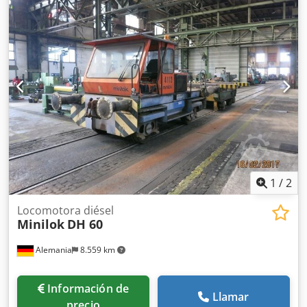
1
/
2
Locomotora diésel
Minilok
DH 60
Alemania
8.559 km
Información de
Llamar
precio