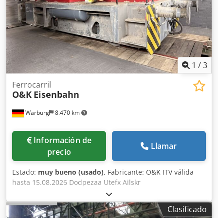
1
/
3
Ferrocarril
O&K
Eisenbahn
Warburg
8.470 km
Información de
Llamar
precio
Estado:
muy bueno (usado)
, Fabricante: O&K ITV válida
hasta 15.08.2026 Dodpezaa Utefx Ailskr
Clasificado