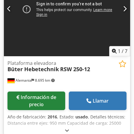
1
/
7
Plataforma elevadora
Büter Hebetechnik
RSW 250-12
Alemania
8.695 km
Información de
Llamar
precio
Año de fabricación:
2016
, Estado:
usado
, Detalles técnicos:
Distancia entre ejes: 950 mm Capacidad de carga: 25000
kg Altura de elevación: 1310 mm Peso muerto: 2100 kg