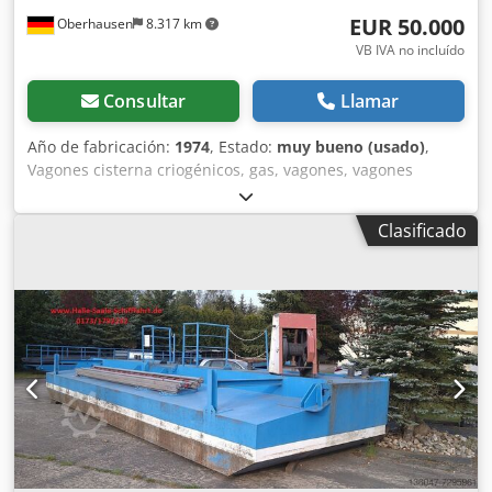
EUR 50.000
Oberhausen
8.317 km
VB IVA no incluído
Consultar
Llamar
Año de fabricación:
1974
, Estado:
muy bueno (usado)
,
Vagones cisterna criogénicos, gas, vagones, vagones
cisterna, ancho de vía, CO2, dióxido de carbono,
almacenamiento. Vagones para gas CO2, vagones cisterna,
Clasificado
dióxido de carbono, transporte, vagones cisterna
criogénicos, almacenamiento. Exportación desde la UE.
Fabricante: Rheinstahl AG Año de fabricación: 1974
Volumen: 51,79 m3 Presión: 20 bar Dedjhfv Ehopfx Ailskr
Presión de prueba: 30 bar Dióxido de carbono, uglekislota,
transporte, LCO2. Para más detalles, póngase en contacto
con nosotros.