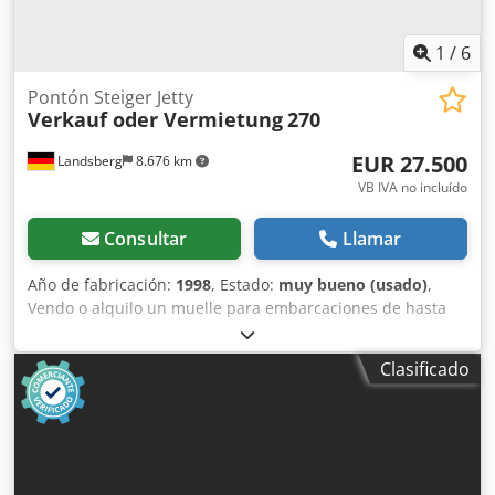
1
/
6
Pontón Steiger Jetty
Verkauf oder Vermietung
270
EUR 27.500
Landsberg
8.676 km
VB IVA no incluído
Consultar
Llamar
Año de fabricación:
1998
, Estado:
muy bueno (usado)
,
Vendo o alquilo un muelle para embarcaciones de hasta
270 toneladas, con una pasarela de 15 metros de longitud.
Longitud: 10 metros, anchura: 3 metros, altura: 1,20
Clasificado
metros, calado: aproximadamente 0,25 metros. Dksdeh Ty
T Hjpfx Ailor Peso: aproximadamente 8 toneladas.
Disponemos de cálculos estructurales, planos y dibujos
para el pontón, así como para las bases en tierra. Pasarela,
cabrestantes, puntales de compresión, cadenas, cuerdas y
amarras, todo incluido.