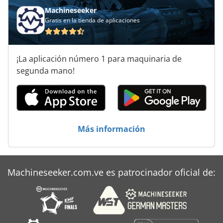
Puesto De Trabajo
Machineseeker
Gratis en la tienda de aplicaciones
Sistema De Clasificación
Sistema De Extracción De
¡La aplicación número 1 para maquinaria de
Sistema De Transporte
segunda mano!
Stock De Los Componentes
Vehículo De Transporte Del Corredor
Más información
Venta De Vehículo
Machineseeker.com.ve es patrocinador oficial de: