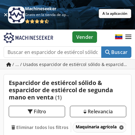
Machineseeker
A la aplicación
Gratis en la tienda de aplicaciones
Vender
Buscar
/ ... / Usados esparcidor de estiércol sólido & esparcidor de
Esparcidor de estiércol sólido &
esparcidor de estiércol de segunda
mano en venta
(1)
Filtro
Relevancia
Maquinaria agrícola
E
Eliminar todos los filtros