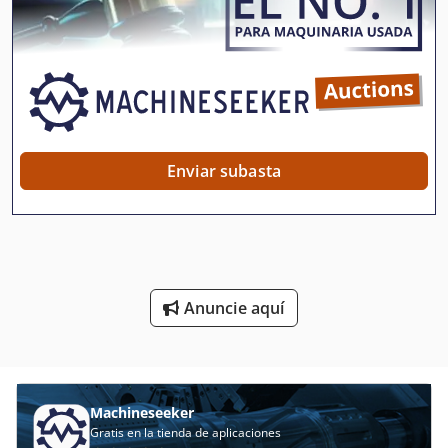
Estante De La Cesta De Malla
Estanterías De Carga Pesada
Estantes De Almacenamiento
Estiramiento-Envoltura De Pallet
Enviar subasta
Excavadora Industrial
Extracción Industrial
Herramienta De Máquina
Anuncie aquí
Herramientas De Corte
Instrucciones De Programación
Invernaderos De
Machineseeker
Gratis en la tienda de aplicaciones
Lucha Contra El Cortador Del Rodillo