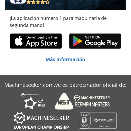
Máquina De Carpintería
¡La aplicación número 1 para maquinaria de
Máquina De Recolección
segunda mano!
Secador De Aire
Secador De Madera
Sistema De Extracción De
Más información
Machineseeker.com.ve es patrocinador oficial de: