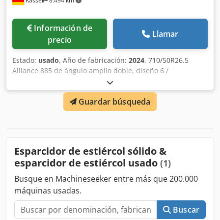
Kassel
8.494 km
Información de
Llamar
precio
Estado:
usado
, Año de fabricación:
2024
, 710/50R26.5
Alliance 885 de ángulo amplio doble, diseño 6 /
Suplemento de compost de 400 mm, coste adicional /
Tercer rodillo despedazador con púas atornilladas para 3
Guardar búsqueda
rodillos despedazadores / Bastidor hidráulico / Enganche
inferior con acoplamiento de bola / Rascadores para cal,
lateral Djdjrxuqzopfx Akzjwa
Esparcidor de estiércol sólido &
esparcidor de estiércol usado
(1)
Busque en Machineseeker entre más que 200.000
máquinas usadas.
Buscar