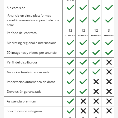
1000
Así despierta el interés de compradores
Sin comisión
potenciales y aumenta sus posibilidades de venta.
¡Anuncie en cinco plataformas
simultáneamente – al precio de una
sola!
Perfil del distribuidor
12
12
12
3
Período del contrato
meses
meses
meses
meses
Premium
Professional
Standard
Marketing regional e internacional
Aparición exclusiva:
Le ofrecemos un área propia
en nuestro sitio web. Aquí, los interesados
50 imágenes y vídeos por anuncio
encontrarán un resumen de sus anuncios, así
Perfil del distribuidor
como información y opciones de contacto de su
empresa.
Anuncios también en su web
Importación automática de datos
Anuncios también en su web
Devolución garantizada
Premium
Professional
Standard
Asistencia premium
Integración muy sencilla:
Añade tus anuncios sin
problemas a su sitio web usando iFrame. Esto
Solicitudes de categoría
significa que todos los anuncios publicados en