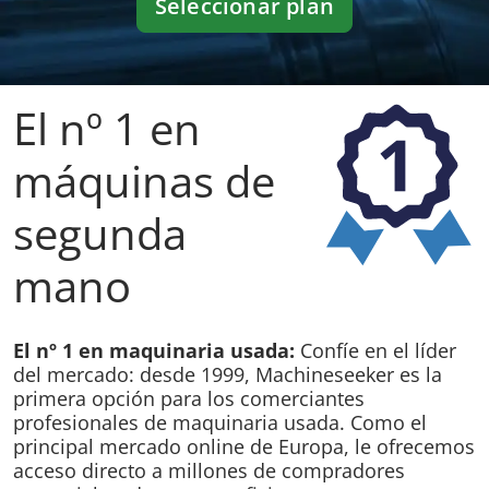
Seleccionar plan
El nº 1 en
Sistema de descuento en las tarifas Standard,
Professional y Premium
máquinas de
segunda
mano
1 anuncio
2
3
5
anuncios
anuncios
anuncios
13 %
18 %
24 %
37 %
Descuento
El nº 1 en maquinaria usada:
Confíe en el líder
Descuento
Descuento
Descuento
del mercado: desde 1999, Machineseeker es la
primera opción para los comerciantes
profesionales de maquinaria usada. Como el
EUR 69,00
EUR 64,50
EUR 59,66
EUR 49,80
principal mercado online de Europa, le ofrecemos
Anuncio /
Anuncio /
Anuncio /
Anuncio /
mes
mes
mes
mes
acceso directo a millones de compradores