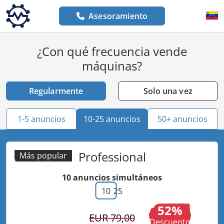
Asesoramiento
¿Con qué frecuencia vende
máquinas?
Regularmente
Solo una vez
1-5 anuncios
10-25 anuncios
50+ anuncios
Professional
Más popular
10
anuncios simultáneos
10
25
52
EUR 79,00
Descuento