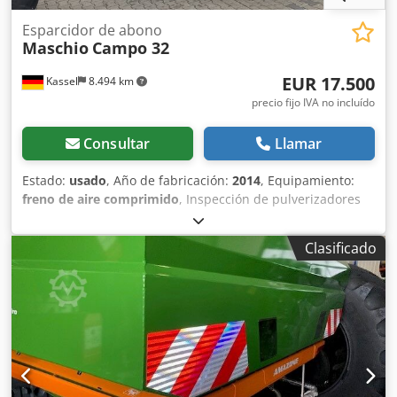
Esparcidor de abono
Maschio
Campo 32
EUR 17.500
Kassel
8.494 km
precio fijo IVA no incluído
Consultar
Llamar
Estado:
usado
, Año de fabricación:
2014
, Equipamiento:
freno de aire comprimido
, Inspección de pulverizadores
hasta el colector de boquillas, eje rígido. Cedpfjt A A Srex
Aixorf
Clasificado