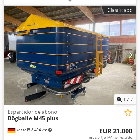
Clasificado
1
/
7
Esparcidor de abono
Bögballe
M45 plus
EUR 21.000
Kassel
8.494 km
precio fijo IVA no incluído