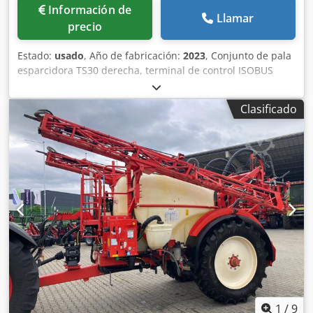
Información de
Llamar
precio
Estado:
usado
, Año de fabricación:
2023
, Conjunto de pala
esparcidora TS30 derecha, terminal de control ISOBUS
AmaTron4, ArgusTwin para / ZA-TS WindControl para ZA-
TS Hydro, GPS-Switch basic para AmaTron4,
Clasificado
SpreaderConnect / para ZA-TS accionamiento Hydro
izquierdo con AutoTS, accionamiento Hydro derecho con
AutoTS / disco principal izquierdo. Credpfx Aot Nf Dqoixef
1
/
9