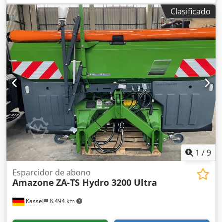
embrague de fricción / Extensión de tolva S 1400, soldada /
Clasificado
Montaje de fábrica / Guardabarros S / Iluminación trasera
LED / Ordenador de control Easy Crsdpfx Aisuhp Ehjxsf
1
/
9
Esparcidor de abono
Amazone
ZA-TS Hydro 3200 Ultra
Kassel
8.494 km