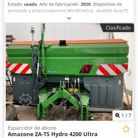
Estado:
usado
, Año de fabricación:
2020
, Dispositivo de
enrollado y estacionamiento WindControl, abatible AutoTS
en ambos lados / Barrera de protección de tubos en L
Sensor de inclinación para sistema de pesaje FlowCheck
Clasificado
Alfombrillas EasyCheck, 16 unidades / pieza Guardabarros
en L y escaleras Iluminación LED Lona enrollable de
cobertura L / Juego de palas esparcidoras TS Crodpfx Aerxr
Uyeixjf
1
/
7
Esparcidor de abono
Amazone
ZA-TS Hydro 4200 Ultra