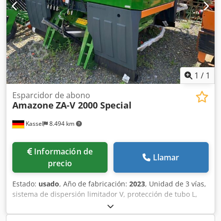
1
/
1
Esparcidor de abono
Amazone
ZA-V 2000 Special
Kassel
8.494 km
Información de
Llamar
precio
Estado:
usado
, Año de fabricación:
2023
, Unidad de 3 vías,
sistema de dispersión limitador V, protección de tubo L,
indicador mecánico/posición del mecanismo de dispersión
ZA-V, superestructura de tolva S 2000, componentes de