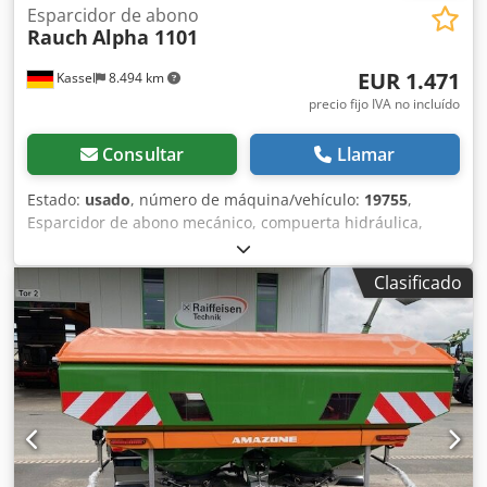
Esparcidor de abono
Rauch
Alpha 1101
EUR 1.471
Kassel
8.494 km
precio fijo IVA no incluído
Consultar
Llamar
Estado:
usado
, número de máquina/vehículo:
19755
,
Esparcidor de abono mecánico, compuerta hidráulica,
unidad de 2 vías, suplemento de tolva / eje cardán /
Codpfx Asr Hn D Neixerf
Clasificado