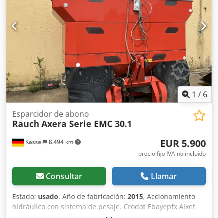
1
/
6
Esparcidor de abono
Rauch
Axera Serie EMC 30.1
EUR 5.900
Kassel
8.494 km
precio fijo IVA no incluído
Consultar
Llamar
Estado:
usado
, Año de fabricación:
2015
, Accionamiento
hidráulico con sistema de pesaje. Crodot Ebayepfx Aixef