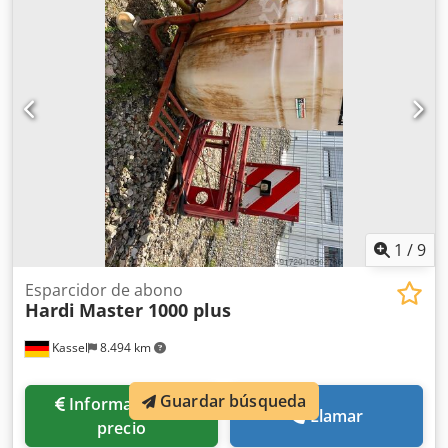
1
/
9
Esparcidor de abono
Hardi
Master 1000 plus
Kassel
8.494 km
Guardar búsqueda
Información de
Llamar
precio