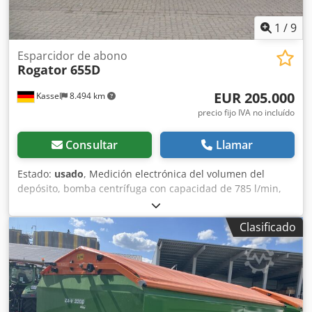
1
/
9
Esparcidor de abono
Rogator 655D
EUR 205.000
Kassel
8.494 km
precio fijo IVA no incluído
Consultar
Llamar
Estado:
usado
, Medición electrónica del volumen del
depósito, bomba centrífuga con capacidad de 785 l/min,
depósito de agua limpia de 600 l / sistema de bombeo de
alto rendimiento 600, sistema automático Opti-Flow con
Clasificado
medición de caudal, bomba autoaspirante / suspensión
independiente de ruedas con ajuste hidráulico de altura y
eje, faros de trabajo LED hidráulicos. Codpfxouccr Do
Aixsrf