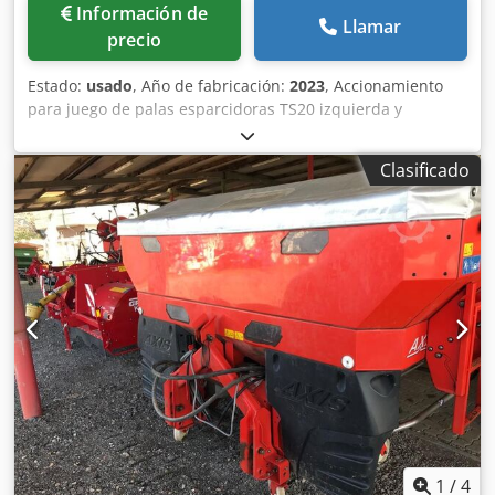
Información de
Llamar
precio
Estado:
usado
, Año de fabricación:
2023
, Accionamiento
para juego de palas esparcidoras TS20 izquierda y
derecha, accionamiento hidráulico izquierda y derecha
con Auto TS y FlowControl, disco principal izquierda y
Clasificado
derecha con AutoTS, barra de protección tubular,
dispositivo de rodillo y estacionamiento abatible,
iluminación de trabajo, sensor de inclinación para sistema
de pesaje, 16 unidades EasyCheck. Csdpot A Tzwefx Aixsrf
1
/
4