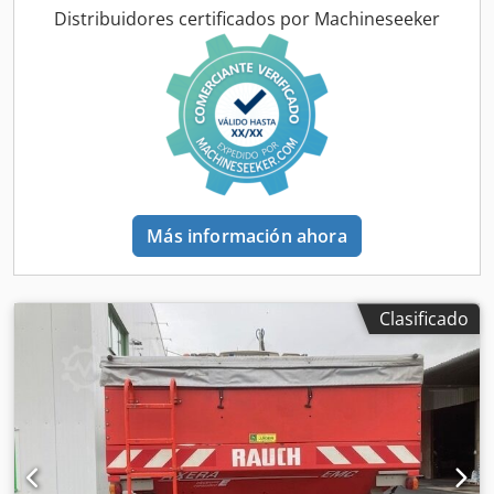
Csderxr U Depfx Aixerf
Distribuidores certificados por Machineseeker
Más información ahora
Clasificado