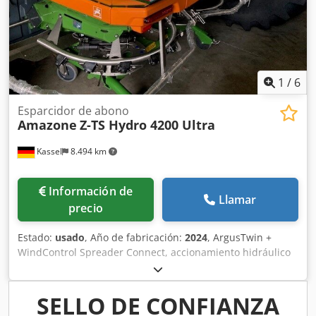
1
/
6
Esparcidor de abono
Amazone
Z-TS Hydro 4200 Ultra
Kassel
8.494 km
Información de
Llamar
precio
Estado:
usado
, Año de fabricación:
2024
, ArgusTwin +
WindControl Spreader Connect, accionamiento hidráulico
izquierdo y derecho con AutoTS y FlowControl Profis Pro,
disco principal izquierdo y derecho con AutoTS, dispositivo
de rodillo y estacionamiento, sensor de inclinación,
SELLO DE CONFIANZA
alfombrillas EasyCheck, 16 unidades, control del equipo.