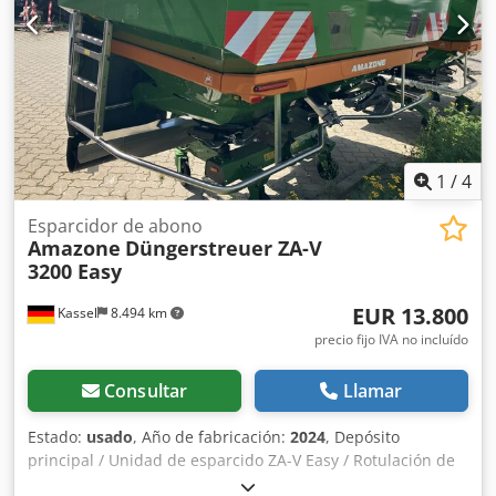
1
/
4
Esparcidor de abono
Amazone
Düngerstreuer ZA-V
3200 Easy
EUR 13.800
Kassel
8.494 km
precio fijo IVA no incluído
Consultar
Llamar
Estado:
usado
, Año de fabricación:
2024
, Depósito
principal / Unidad de esparcido ZA-V Easy / Rotulación de
advertencias / Toma de fuerza (cardán) de 910 mm / con