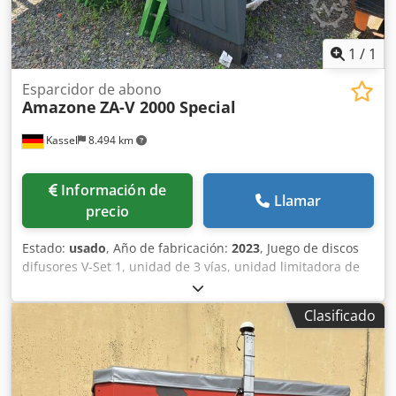
1
/
1
Esparcidor de abono
Amazone
ZA-V 2000 Special
Kassel
8.494 km
Información de
Llamar
precio
Estado:
usado
, Año de fabricación:
2023
, Juego de discos
difusores V-Set 1, unidad de 3 vías, unidad limitadora de
esparcido Limiter V / barra de protección tubular S,
dispositivo de rodillos enchufable, mecanismo de
Clasificado
esparcido ZA-V, sobreestructura de tolva S / 2000 eje de
transmisión con acoplamiento de fricción, componentes de
instalación para dispositivos base ZA, recogedor de
suciedad S / iluminación LED Cedpfx Ajt Dwh Reixorf