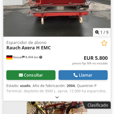
1
/
9
Esparcidor de abono
Rauch
Axera H EMC
EUR 5.800
Kassel
8.494 km
precio fijo IVA no incluído
Consultar
Llamar
Estado:
usado
, Año de fabricación:
2004
, Quantron P
Terminal, depósito de 3000 L, aprox. 12.000 ha esparcidos,
lona, ancho de trabajo 27 m, faldones guardabarros,
accionamiento hidráulico, sistema de iluminación.
Clasificado
Credetgqfdopfx Aixef