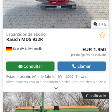
1
/
8
Esparcidor de abono
Rauch
MDS 932R
EUR 1.950
Kassel
8.494 km
precio fijo IVA no incluído
Consultar
Llamar
Estado:
usado
, Año de fabricación:
2002
, Tolva de
alimentación con accionamiento hidráulico del deslizante y
unidad hidráulica de 3 vías, Telimat hidráulico / Unidad de
esparcido de borde. ¡Estado bien mantenido! Crjdpfx Aetp
Clasificado
I Idsixjf