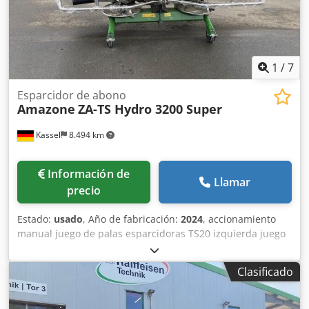
1
/
7
Esparcidor de abono
Amazone
ZA-TS Hydro 3200 Super
Kassel
8.494 km
Información de
Llamar
precio
Estado:
usado
, Año de fabricación:
2024
, accionamiento
manual juego de palas esparcidoras TS20 izquierda juego
de palas esparcidoras TS20 / derecha accionamiento
hidráulico izquierdo con AutoTS y FlowControl ProfiSPro
Clasificado
accionamiento hidráulico derecho con AutoTS y
FlowControl ProfiSPro disco principal izquierdo con AutoTS
/ disco principal derecho Credpotrdzwjfx Aixsf