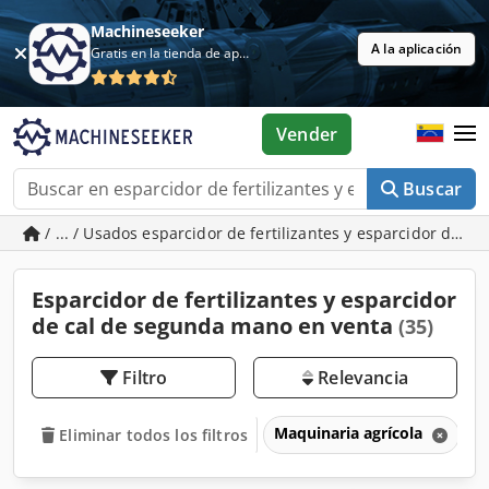
Machineseeker
A la aplicación
Gratis en la tienda de aplicaciones
Vender
Buscar
/ ... / Usados esparcidor de fertilizantes y esparcidor de ca
Esparcidor de fertilizantes y esparcidor
de cal de segunda mano en venta
(35)
Filtro
Relevancia
Maquinaria agrícola
E
Eliminar todos los filtros