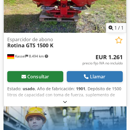
1
/
1
Esparcidor de abono
Rotina
GTS 1500 K
EUR 1.261
Kassel
8.494 km
precio fijo IVA no incluído
Consultar
Llamar
Estado:
usado
, Año de fabricación:
1901
, Depósito de 1500
litros de capacidad con toma de fuerza, suplemento de
depósito, compuerta hidráulica. Cjdpfx Ajr Hnt Ujixsrf