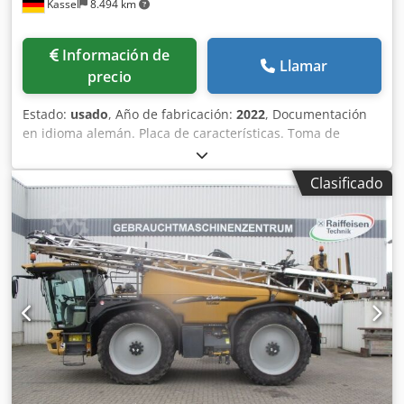
Kassel
8.494 km
Información de
Llamar
precio
Estado:
usado
, Año de fabricación:
2022
, Documentación
en idioma alemán. Placa de características. Toma de
fuerza articulada de 910 mm con embrague de fricción.
Superestructura de depósito L 3200 plegada, montada de
Clasificado
fábrica. Guardabarros L y escaleras. Iluminación LED
trasera para circulación vial. Lona enrollable de cobertura
con accionamiento manual. Codpforxr R Ssx Aixorf