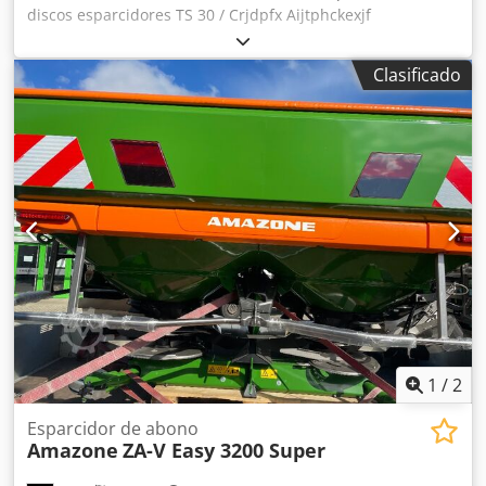
discos esparcidores TS 30 / Crjdpfx Aijtphckexjf
Clasificado
1
/
2
Esparcidor de abono
Amazone
ZA-V Easy 3200 Super