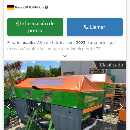
Kassel
8.494 km
Información de
Llamar
precio
Estado:
usado
, Año de fabricación:
2023
, Luna principal
derecha/izquierda con barra antivuelco Auto TS,
dispositivo parcial / abatible, montado de fábrica. Sensor
de inclinación para sistema de pesaje electrónico / ajuste
Clasificado
del sistema de guía. Componentes de instalación para
sistema de pesaje profesional para dispositivos base ZA
LED / iluminación trasera manual. Crodpfxjt A Udgj Aixsf