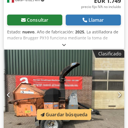
EUR 1.749
precio fijo IVA no incluído
Consultar
Llamar
Estado:
nuevo
, Año de fabricación:
2025
, La astilladora de
madera Brugger PX10 funciona mediante la toma de
fuerza de un tractor y puede procesar troncos con un
diámetro de hasta 10 cm. Su construcción robusta y los
Clasificado
materiales de alta calidad garantizan un rendimiento
fiable. Gracias al accionamiento hidráulico, constituye una
solución eficiente para el procesamiento de madera en
diversas aplicaciones agrícolas y forestales. - Alimentación
manual - Diámetro hasta 10 cm - Peso: 165 kg - Velocidad
de la TDF: 540 rpm - Potencia del tractor: 15-65 CV ----
¡Contáctenos para su oferta personalizada! Dedpfxow
Dnwfo Aqiskr Precio + IVA Para empresas con número de
IVA intracomunitario se emite factura neta.
Guardar búsqueda