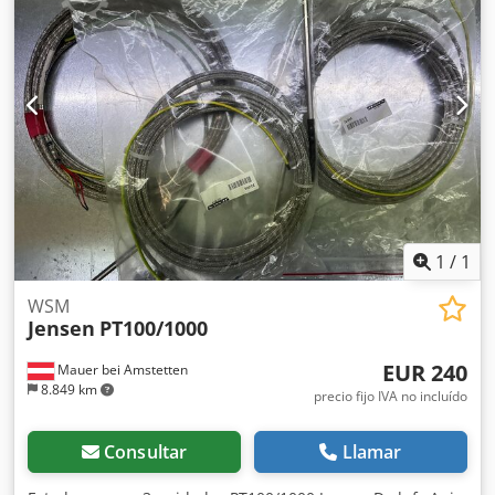
1
/
1
WSM
Jensen
PT100/1000
EUR 240
Mauer bei Amstetten
8.849 km
precio fijo IVA no incluído
Consultar
Llamar