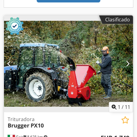
diámetro - Compacta y maniobrable: Diseño estrecho para
maniobrar fácilmente en espacios reducidos - Fácilmente
ajustable: Ajuste flexible para trabajar cómodamente -
Clasificado
Perfecta para horticultura: Ideal para su uso en jardines
privados y profesionales La Brugger HX10: ¡su arma
multiusos para un mantenimiento eficaz del jardín! Datos
técnicos: Dimensiones: 140 x 80 x 165cm (largo x ancho x
ancho) Peso: 185 kg Cuchillas: 2, 30cm de ancho Diámetro
máx. Diámetro: 10cm Procesamiento/h: 4-6m3/h Tolva de
alimentación: 51 x 42 cm --- Todos los precios más IVA.
Póngase en contacto con nosotros para una oferta
personalizada.
1
/
11
Trituradora
Brugger
PX10
Gais
8.625 km