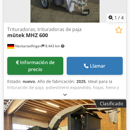
1
/
4
Trituradoras, trituradoras de paja
mütek
MHZ 600
Neckartailfingen
8.443 km
Información de
Llamar
precio
Estado:
nuevo
, Año de fabricación:
2025
, Ideal para la
trituración de paja, poliestireno expandido, hojas, heno y
pan. El rendimiento depende en gran medida del tamiz y
del material de origen: - hasta un máximo de 350 kg/h
Clasificado
para paja con un tamiz de 15 mm - hasta 60 kg/h para EPS
con un tamiz de 15 mm Motor de 11 kW - 400 voltios (bajo
consulta, también disponibles 9,2 kW o 15 kW) Opcional:
*Cargo adicional por la máquina de mayor tamaño, con