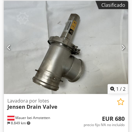
Dkodey Uih Tjpfx Aqijr 2 unidades de junta para inyector
Clasificado
transmisión: correa trapezoidal Diámetro máx. de rama:
de vapor 9005220191
200 mm Tipo de astillado: tambor, autoalimentado
Número de cuchillas: 2 + 1 contracuchilla Peso propio: 255
kg Longitud total: 2819 mm Ancho total: 1217 mm Altura
total: 1550 mm Ángulo de descarga: 360° Potencia del
motor: 19 kW / 25 CV Cilindrada: 764 ccm Sistema de
arranque: E-Starter El RR200THX está diseñado para uso
prolongado. Todos los componentes son de fácil acceso, lo
que permite realizar el mantenimiento con rapidez. Los
repuestos están siempre disponibles en stock. Dodpoxu I T
Ejfx Aqiokr Opcionalmente, ofrecemos servicio técnico y
reparaciones en nuestro propio taller o directamente en
sus instalaciones. Financiación Leasing o pago a plazos
disponible – consúltenos sin compromiso.
1
/
2
Lavadora por lotes
Jensen
Drain Valve
EUR 680
Mauer bei Amstetten
8.849 km
precio fijo IVA no incluído