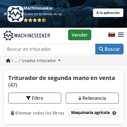
Machineseeker
A la aplicación
Gratis en la tienda de aplicaciones
Vender
Buscar
/ ... / Usados triturador
Triturador de segunda mano en venta
(47)
Filtro
Relevancia
Maquinaria agrícola
T
Eliminar todos los filtros