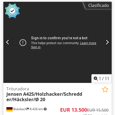
Clasificado
1
/
11
Trituradora
Jensen
A425/Holzhacker/Schredd
er/Häcksler/Ø 20
EUR 13.500
Butzbach
8.426 km
EUR 15.500