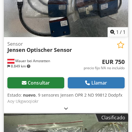
1
/
1
Sensor
Jensen
Optischer Sensor
EUR 750
Mauer bei Amstetten
8.849 km
precio fijo IVA no incluído
Consultar
Llamar
Estado:
nuevo
, 9 sensores Jensen OPR 2 ND 99812 Dodpfx
Aoy Ukgwoqiokr
Clasificado