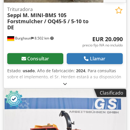
Trituradora
Seppi
M. MINI-BMS 105
Forstmulcher / OQ45-5 / 5-10 to
DE
EUR 20.090
Burghaun
8.502 km
precio fijo IVA no incluído
Consultar
Llamar
Estado:
usado
, Año de fabricación:
2024
, Para consultas
sobre el implemento, el Sr. Herden estará a su disposición
(por teléfono). Seppi M. MINI-BMS 105 / Trituradora
forestal / incl. OQ45-5 / incl. CUT CONTROL / 5-10 t /
Clasificado
Equipo DEMO / en stock y disponible de inmediato / en
muy buen estado Precio: 20.090,00 € neto / 23.907,10 €
bruto - Ancho de trabajo: 1,05 m - Ancho total: 1,20 m -
Profundidad: 1,03 m - Altura: 0,72 m - Trituradora para
montaje en excavadora - Para triturar a lo largo de costas
de ríos, en zonas forestales y en otros lugares de difícil