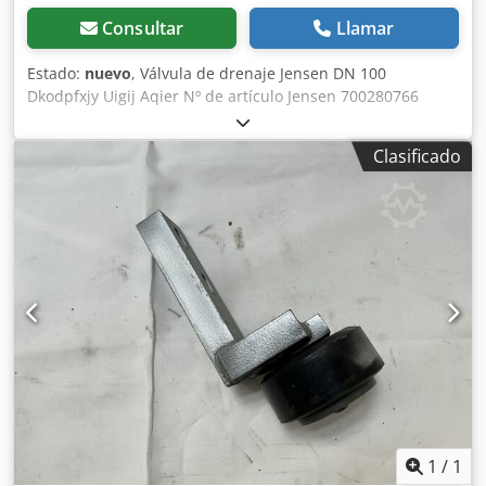
Consultar
Llamar
Estado:
nuevo
, Válvula de drenaje Jensen DN 100
Dkodpfxjy Uigij Aqier Nº de artículo Jensen 700280766
Clasificado
1
/
1