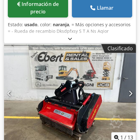
tiene únicamente fines informativos y no constituye una
Información de
oferta vinculante.
Llamar
precio
Estado:
usado
, color:
naranja
, = Más opciones y accesorios
= - Rueda de recambio Dksdpfxsy S T A Ns Aqior
Clasificado
1
/
13