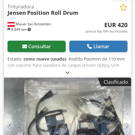
Trituradora
Jensen
Position Roll Drum
EUR 420
Mauer bei Amstetten
8.849 km
precio fijo IVA no incluído
Consultar
Llamar
Estado:
como nuevo (usado)
, Rodillo Posimon de 110 mm
con soporte Para lavadora de cargas Jensen Djdpjy Uim
Aefx Aqiskr
Clasificado