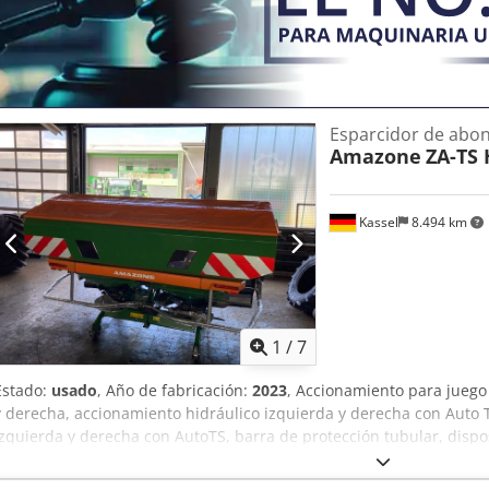
Esparcidor de abo
Amazone
ZA-TS 
Kassel
8.494 km
1
/
7
Estado:
usado
, Año de fabricación:
2023
, Accionamiento para juego
y derecha, accionamiento hidráulico izquierda y derecha con Auto T
izquierda y derecha con AutoTS, barra de protección tubular, dispos
abatible, iluminación de trabajo, sensor de inclinación para siste
Cedpfxet A Tzwe Ablerf