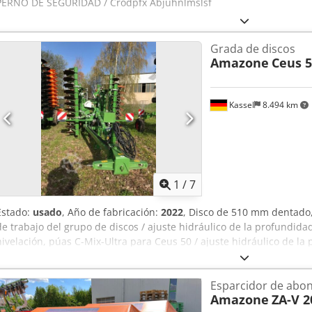
PERNO DE SEGURIDAD / Crodpfx Abjuhnlmslsf
Grada de discos
Amazone
Ceus 5
Kassel
8.494 km
1
/
7
Estado:
usado
, Año de fabricación:
2022
, Disco de 510 mm dentado,
de trabajo del grupo de discos / ajuste hidráulico de la profundida
nivelación, púas C-Mix-Ultra para Ceus 50 / ajuste hidráulico de l
púas con lanza hidráulica HD CUCHILLA 80 mm / (14/K1) Codpfx Abjt
Esparcidor de abo
Amazone
ZA-V 2