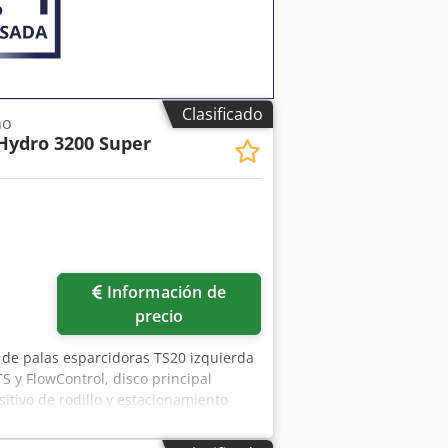
Clasificado
no
Hydro 3200 Super
Información de
precio
 de palas esparcidoras TS20 izquierda
S y FlowControl, disco principal
itivo de rodillo y estacionamiento
ma de pesaje, 16 unidades EasyCheck.