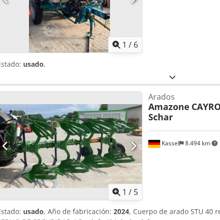
1
/
6
Estado:
usado
,
Arados
Amazone
CAYRO
Schar
Kassel
8.494 km
1
/
5
Estado:
usado
, Año de fabricación:
2024
, Cuerpo de arado STU 40 r