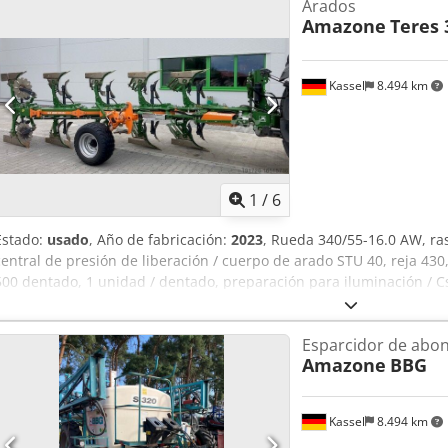
Arados
Amazone
Teres 
Kassel
8.494 km
1
/
6
Estado:
usado
, Año de fabricación:
2023
, Rueda 340/55-16.0 AW, r
central de presión de liberación / cuerpo de arado STU 40, reja 430
500 dentado, 1 unidad / dentado, preparación para iluminación / C
Esparcidor de abo
Amazone
BBG
Kassel
8.494 km