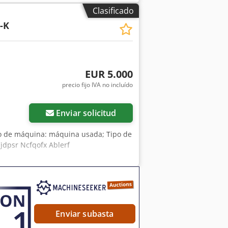
lo: 8427 ¡Soporte por WhatsApp
Clasificado
formación, no dude en escribirnos
-K
es y venta previa.
EUR 5.000
precio fijo IVA no incluído
Enviar solicitud
po de máquina: máquina usada; Tipo de
 Cjdpsr Ncfqofx Ablerf
Enviar subasta