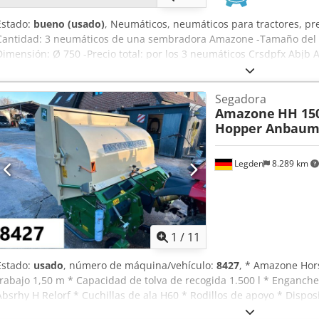
Estado:
bueno (usado)
, Neumáticos, neumáticos para tractores, pr
Cantidad: 3 neumáticos de una sembradora Amazone -Tamaño del 
Dimensión: Ø 750 -Precio total: por los 3 neumáticos Crsdpfx Abjb A
Segadora
Amazone
HH 15
Hopper Anbaum
Legden
8.289 km
1
/
11
Estado:
usado
, número de máquina/vehículo:
8427
, * Amazone Hor
trabajo 1,50 m * Capacidad de tolva de recogida 1.500 l * Enganche
Absrhy H Relorf * Cuchillas de ala H60 * Rodillos de apoyo * Dispos
fuerza con rueda libre * Tolva de recogida con vaciado hidráulico d