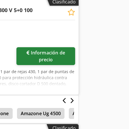
Clasificado
300 V 5+0 100
Información de
precio
1 par de rejas 430, 1 par de puntas de
0 para protección hidráulica contra
ores, disco cortador D 500 dentado,
Udyolerf
one
Amazone Ug 4500
Amazone Uf 1501
Am
Clasificado