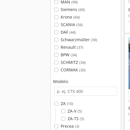
MAN
(99)
Siemens
(69)
Krone
(64)
SCANIA
(54)
DAF
(44)
Schwarzmüller
(39)
Renault
(37)
BPW
(34)
SCHMITZ
(34)
CORMAK
(30)
Modelo:
ZA
(10)
ZA-V
(5)
ZA-TS
(5)
Precea
(3)