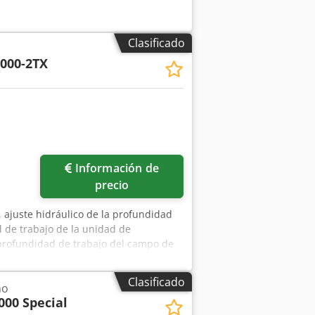
Clasificado
000-2TX
Información de
precio
 ajuste hidráulico de la profundidad
d de trabajo de la unidad de
a profundidad de trabajo del campo de
z Tploljrf
Clasificado
no
000 Special