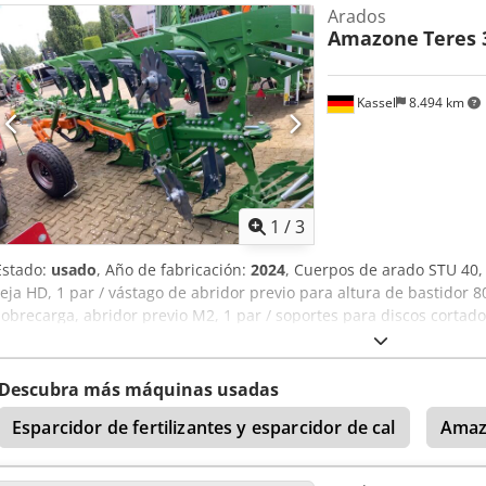
Arados
Amazone
Teres 
Kassel
8.494 km
1
/
3
Estado:
usado
, Año de fabricación:
2024
, Cuerpos de arado STU 40, 
reja HD, 1 par / vástago de abridor previo para altura de bastidor 8
sobrecarga, abridor previo M2, 1 par / soportes para discos cortad
protectores de apoyo, 1 par / montaje de cuerpo con Cedpfx Abjt A 
Descubra más máquinas usadas
Esparcidor de fertilizantes y esparcidor de cal
Amaz