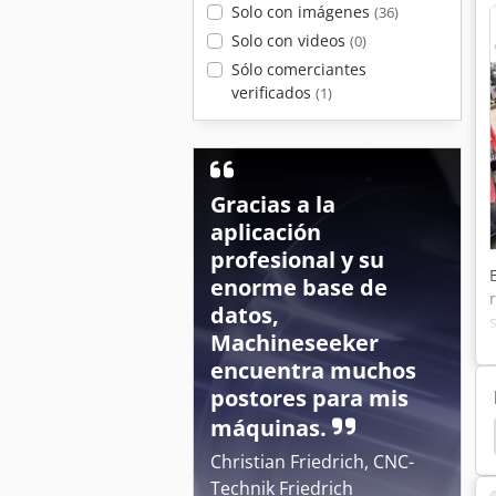
Solo con imágenes
(36)
Solo con videos
(0)
Sólo comerciantes
verificados
(1)
Gracias a la
aplicación
profesional y su
enorme base de
datos,
Machineseeker
encuentra muchos
postores para mis
máquinas.
Ug 4500
Amazone Uf 1501
Amazone Uf 1201
Christian Friedrich, CNC-
Technik Friedrich