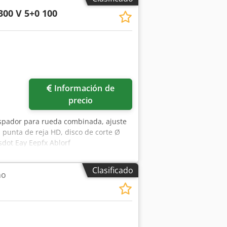
300 V 5+0 100
Información de
precio
aspador para rueda combinada, ajuste
, punta de reja HD, disco de corte Ø
sdot Eay Eepfx Ablorf
Clasificado
no