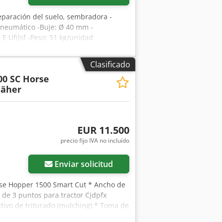
eparación del suelo, sembradora -
neumático -Buje: Ø 40 mm -
 E Ufjlsf -Peso: 51 kg/unidad
Clasificado
00 SC Horse
äher
EUR 11.500
precio fijo IVA no incluído
Enviar solicitud
se Hopper 1500 Smart Cut * Ancho de
 de 3 puntos para tractor Cjdpfx
itivo de triturado (mulching) * Toma de
el suelo * Velocidad de rotación 2.650