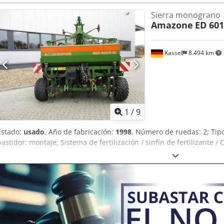
rpm * Indicador de nivel de llenado -----Número interno de vehícu
Sierra monograno
disponible! Si tiene preguntas sobre la máquina o necesita más in
Amazone
ED 601
cómodamente por WhatsApp. Whatsapp Whatsapp ----Sujeto a error
Kassel
8.494 km
1
/
9
Estado:
usado
, Año de fabricación:
1998
, Número de ruedas: 2; Ti
bastidor: montaje; Sistema de fertilización / sinfín de fertilizante /