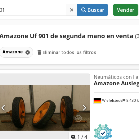
Buscar
Vender
Amazone Uf 901 de segunda mano en venta
(
Amazone
Eliminar todos los filtros
Neumáticos con lla
Amazone
Ausleg
Wiefelstede
8.430 
1
/
4