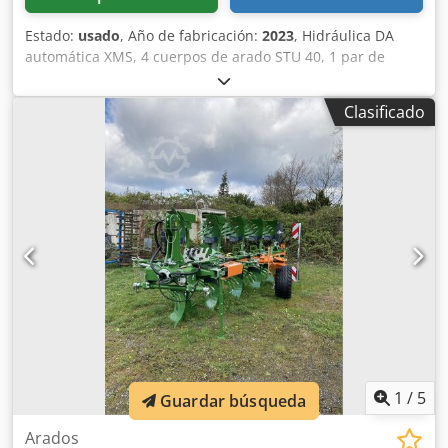
Estado:
usado
, Año de fabricación:
2023
, Hidráulica DA
automática XMS, 4 cuerpos de arado STU 40, 1 par de
cuchillas 4x 430 HD, 1 par de protectores de desgaste, 1
par de 4 rejas delanteras M0 RH65-85, cuchilla de disco
Clasificado
DM 500 para desbloqueo hidráulico de piedras reforzado,
rueda de soporte oscilante DM680. Dcedetvf Rwspfx Abrok
1
/
5
Guardar búsqueda
Arados