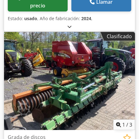
Llamar
precio
Estado:
usado
, Año de fabricación:
2024
,
Clasificado
1
/
3
Grada de discos