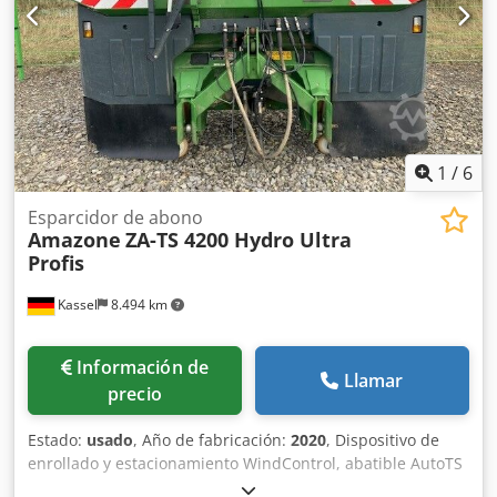
1
/
6
Esparcidor de abono
Amazone
ZA-TS 4200 Hydro Ultra
Profis
Kassel
8.494 km
Información de
Llamar
precio
Estado:
usado
, Año de fabricación:
2020
, Dispositivo de
enrollado y estacionamiento WindControl, abatible AutoTS
en ambos lados / Barrera de protección de tubos en L