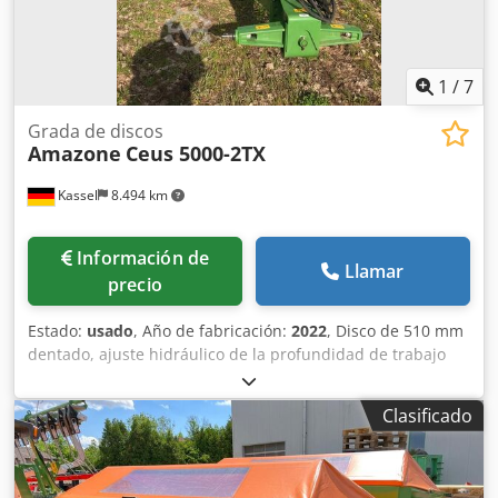
1
/
7
Grada de discos
Amazone
Ceus 5000-2TX
Kassel
8.494 km
Información de
Llamar
precio
Estado:
usado
, Año de fabricación:
2022
, Disco de 510 mm
dentado, ajuste hidráulico de la profundidad de trabajo
del grupo de discos / ajuste hidráulico de la profundidad
de trabajo de la unidad de nivelación, púas C-Mix-Ultra
Clasificado
para Ceus 50 / ajuste hidráulico de la profundidad de
trabajo del campo de púas con lanza hidráulica HD
CUCHILLA 80 mm / (14/K1) Dcsdpfx Aotz Tplebrek