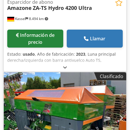
Esparcidor de abono
Amazone
ZA-TS Hydro 4200 Ultra
Kassel
8.494 km
Información de
Llamar
precio
Estado:
usado
, Año de fabricación:
2023
, Luna principal
derecha/izquierda con barra antivuelco Auto TS,
dispositivo parcial / abatible, montado de fábrica. Sensor
de inclinación para sistema de pesaje electrónico / ajuste
Clasificado
del sistema de guía. Componentes de instalación para
sistema de pesaje profesional para dispositivos base ZA
LED / iluminación trasera manual. Dedpfx Aot A Udgsbrsck