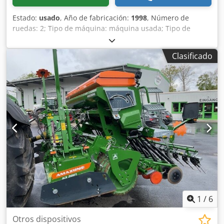
Estado:
usado
, Año de fabricación:
1998
, Número de
ruedas: 2; Tipo de máquina: máquina usada; Tipo de
bastidor: montaje; Sistema de fertilización / sinfín de
fertilizante / Dcedpfx Aor Ncfqsbrsk
Clasificado
1
/
6
Otros dispositivos