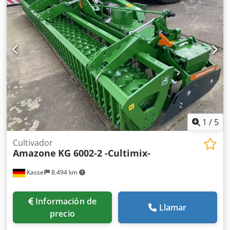
preparación para Be Dcjdpfjrxtbiex Abrsk
1
/
5
Cultivador
Amazone
KG 6002-2 -Cultimix-
Kassel
8.494 km
Información de
Llamar
precio