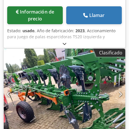
Información de
Llamar
precio
Estado:
usado
, Año de fabricación:
2023
, Accionamiento
para juego de palas esparcidoras TS20 izquierda y
derecha, accionamiento hidráulico izquierda y derecha
con Auto TS y FlowControl, disco principal izquierda y
Clasificado
derecha con AutoTS, barra de protección tubular,
dispositivo de rodillo y estacionamiento abatible,
iluminación de trabajo, sensor de inclinación para sistema
de pesaje, 16 unidades EasyCheck. Dedjt A Tzwopfx Abrjck