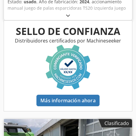
Estado:
usado
, Año de fabricación:
2024
, accionamiento
manual juego de palas esparcidoras TS20 izquierda juego
de palas esparcidoras TS20 / derecha accionamiento
hidráulico izquierdo con AutoTS y FlowControl ProfiSPro
accionamiento hidráulico derecho con AutoTS y
SELLO DE CONFIANZA
FlowControl ProfiSPro disco principal izquierdo con AutoTS
/ disco principal derecho Dedstrdzwepfx Abrsck
Distribuidores certificados por Machineseeker
Más información ahora
Clasificado