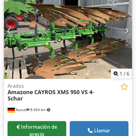
1
/
6
Arados
Amazone
CAYROS XMS 950 VS 4-
Schar
Kassel
8.494 km
Información de
Llamar
precio