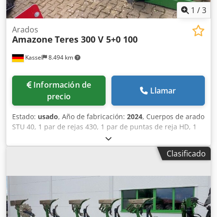
1
/
3
Arados
Amazone
Teres 300 V 5+0 100
Kassel
8.494 km
Información de
Llamar
precio
Estado:
usado
, Año de fabricación:
2024
, Cuerpos de arado
STU 40, 1 par de rejas 430, 1 par de puntas de reja HD, 1
par / vástago de abridor previo para altura de bastidor 80
para protección hidráulica contra sobrecarga, abridor
Clasificado
previo M2, 1 par / soportes para discos cortadores, disco
cortador D 500 dentado, protectores de apoyo, 1 par /
montaje de cuerpo con Dcedpfxst A Udye Abrjk