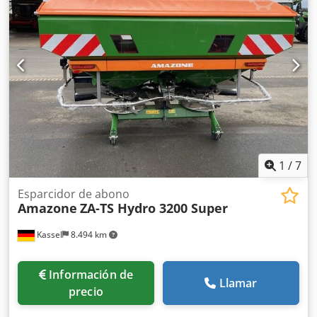
suciedad S / iluminación LED Dodpfx Abst Dwh Rjrock
1
/
7
Esparcidor de abono
Amazone
ZA-TS Hydro 3200 Super
Kassel
8.494 km
Información de
Llamar
precio