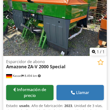
1
/
1
Esparcidor de abono
Amazone
ZA-V 2000 Special
Kassel
8.494 km
Información de
Llamar
precio
Estado:
usado
, Año de fabricación:
2023
, Unidad de 3 vías,