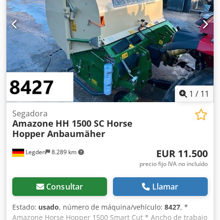
1
/
11
Segadora
Amazone
HH 1500 SC Horse
Hopper Anbaumäher
EUR 11.500
Legden
8.289 km
precio fijo IVA no incluído
Consultar
Llamar
Estado:
usado
, número de máquina/vehículo:
8427
, *
Amazone Horse Hopper 1500 Smart Cut * Ancho de trabajo