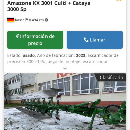
Amazone
KX 3001 Culti + Cataya
3000 Sp
Kassel
8.494 km
Información de
Llamar
precio
Estado:
usado
, Año de fabricación:
2023
, Escarificador de
precisión 3000-125, juego de montaje, escarificador
ajustable. Marcador de surcos adicional / electrónico 3000
AmaDrill 2 para Cataya. Sensor de radar / internacional.
Clasificado
Sensor analógico de posición de trabajo. Conmutación
electrónica de rodadas / válvula de control y rodado
hidráulico. Dcsdpfxetgpggj Abrjk