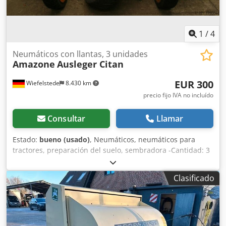
1
/
4
Neumáticos con llantas, 3 unidades
Amazone
Ausleger Citan
EUR 300
Wiefelstede
8.430 km
precio fijo IVA no incluído
Consultar
Llamar
Estado:
bueno (usado)
, Neumáticos, neumáticos para
tractores, preparación del suelo, sembradora -Cantidad: 3
neumáticos de una sembradora Amazone -Tamaño del
neumático -Buje: Ø 40 mm -Dimensión: Ø 750 -Precio total:
Clasificado
por los 3 neumáticos Djdpfx Aeb A E Ufjbrjck -Peso: 51
kg/unidad