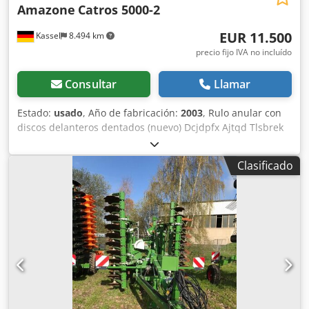
Amazone
Catros 5000-2
EUR 11.500
Kassel
8.494 km
precio fijo IVA no incluído
Consultar
Llamar
Estado:
usado
, Año de fabricación:
2003
, Rulo anular con
discos delanteros dentados (nuevo) Dcjdpfx Ajtqd Tlsbrek
Clasificado