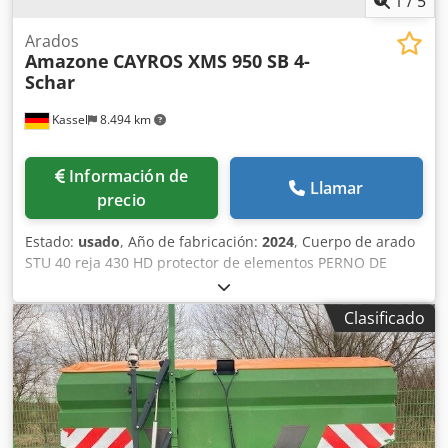
1
/
5
Arados
Amazone
CAYROS XMS 950 SB 4-
Schar
Kassel
8.494 km
Información de
Llamar
precio
Estado:
usado
, Año de fabricación:
2024
, Cuerpo de arado
STU 40 reja 430 HD protector de elementos PERNO DE
SEGURIDAD / Dcodpfx Asuhnlmebrek
Clasificado