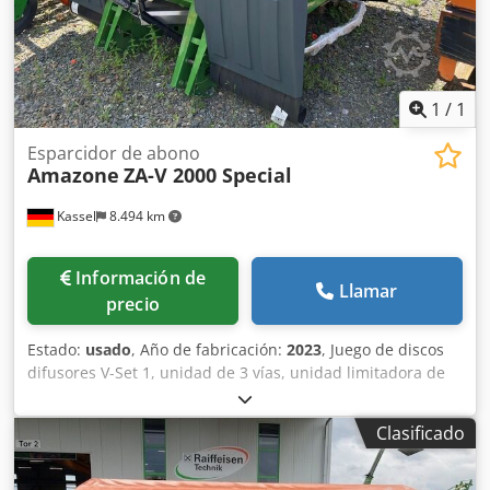
1
/
1
Esparcidor de abono
Amazone
ZA-V 2000 Special
Kassel
8.494 km
Información de
Llamar
precio
Estado:
usado
, Año de fabricación:
2023
, Juego de discos
difusores V-Set 1, unidad de 3 vías, unidad limitadora de
esparcido Limiter V / barra de protección tubular S,
dispositivo de rodillos enchufable, mecanismo de
Clasificado
esparcido ZA-V, sobreestructura de tolva S / 2000 eje de
transmisión con acoplamiento de fricción, componentes de
instalación para dispositivos base ZA, recogedor de