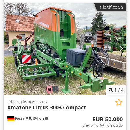
Sensor de inclinación para sistema de pesaje FlowCheck
Clasificado
Alfombrillas EasyCheck, 16 unidades / pieza Guardabarros
en L y escaleras Iluminación LED Lona enrollable de
cobertura L / Juego de palas esparcidoras TS Dcjdpfxsrxr
Uys Abrsk
1
/
4
Otros dispositivos
Amazone
Cirrus 3003 Compact
EUR 50.000
Kassel
8.494 km
precio fijo IVA no incluído