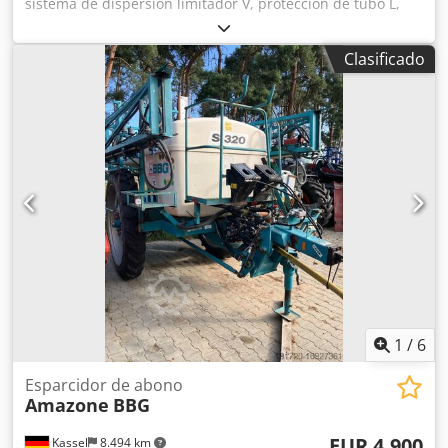
sistema de dispersión limitador V, protección de tubo L,
indicador mecánico/posición del mecanismo de dispersión
ZA-V, superestructura de tolva S 2000, componentes de
Clasificado
montaje para unidades básicas ZA, toma de fuerza con
acoplamiento de fricción, guardabarros L y escaleras,
iluminación LED trasera. Dcsdpfot Dwibsx Abrsk
1
/
6
Esparcidor de abono
Amazone
BBG
EUR 4.900
Kassel
8.494 km