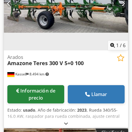
1
/
6
Arados
Amazone
Teres 300 V 5+0 100
Kassel
8.494 km
Información de
Llamar
precio
Estado:
usado
, Año de fabricación:
2023
, Rueda 340/55-
16.0 AW, raspador para rueda combinada, ajuste central
de presión de liberación / cuerpo de arado STU 40, reja
430, punta de reja HD, disco de corte Ø 500 dentado, 1