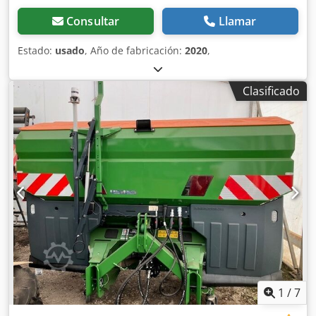
Consultar
Llamar
Estado:
usado
, Año de fabricación:
2020
,
Clasificado
1
/
7