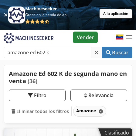
Machineseeker
A la aplicación
Gratis en la tienda de aplicaciones
Vender
Buscar
Amazone Ed 602 K de segunda mano en
venta
(36)
Filtro
Relevancia
Amazone
Eliminar todos los filtros
Clasificado