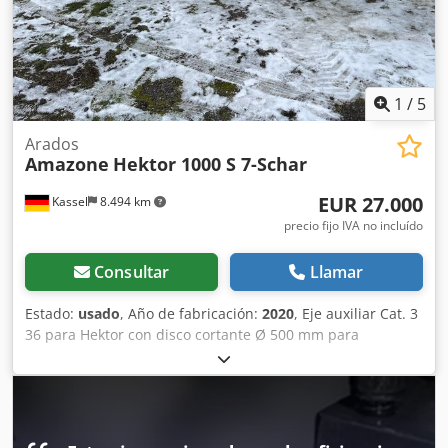
1
/
5
Arados
Amazone
Hektor 1000 S 7-Schar
EUR 27.000
Kassel
8.494 km
precio fijo IVA no incluído
Consultar
Llamar
Estado:
usado
, Año de fabricación:
2020
, Eje auxiliar Cat. 3
36 para Hektor con disco cortante Ø 500 mm para
liberación hidráulica de piedras / delantero con pre-arado
pesado G1 ajustable, iluminación trasera LED, señalización
frontal / sistema antirrobo, homologación de tipo UE 40
km/h - arado reversible de arrastre completo - RH 82 /
ampliable Dsdethk U Topfx Abrock