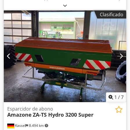
1,50 m * Capacidad de tolva de recogida 1.500 l *
Enganche de 3 puntos para tractor * Cuchillas de ala H60 *
Clasificado
Rodillos de apoyo * Dispositivo de triturado (mulching) *
Toma de fuerza con rueda libre * Tolva de recogida con
vaciado hidráulico del suelo * Velocidad de rotación 2.650
rpm * Indicador de nivel de llenado Dedpfx Ajrhy H
Robrjck -----Número interno de vehículo: 8427 ¡Soporte por
WhatsApp disponible! Si tiene preguntas sobre la máquina
o necesita más información, no dude en escribirnos
cómodamente por WhatsApp. Whatsapp Whatsapp ----
Sujeto a errores y venta previa.
1
/
7
Esparcidor de abono
Amazone
ZA-TS Hydro 3200 Super
Kassel
8.494 km