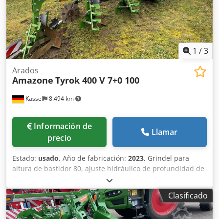
1
/
3
Arados
Amazone
Tyrok 400 V 7+0 100
Kassel
8.494 km
Información de
Llamar
precio
Estado:
usado
, Año de fabricación:
2023
, Grindel para
altura de bastidor 80, ajuste hidráulico de profundidad de
trabajo, cuerpos de arado STW 35, 1 par de rejas de arado
430, 1 par de puntas de reja HD, 1 par de chapas
Clasificado
insertables para STW 35, 1 par de soportes para rueda de
disco, rueda de disco D 500 dentada y con suspensión,