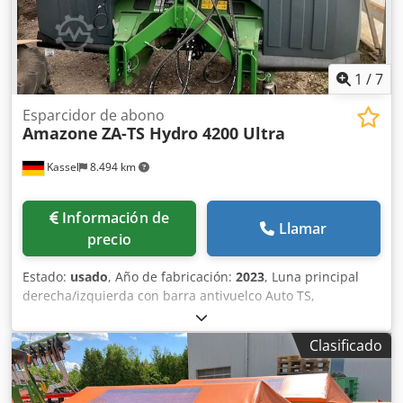
1
/
7
Esparcidor de abono
Amazone
ZA-TS Hydro 4200 Ultra
Kassel
8.494 km
Información de
Llamar
precio
Estado:
usado
, Año de fabricación:
2023
, Luna principal
derecha/izquierda con barra antivuelco Auto TS,
dispositivo parcial / abatible, montado de fábrica. Sensor
de inclinación para sistema de pesaje electrónico / ajuste
Clasificado
del sistema de guía. Componentes de instalación para
sistema de pesaje profesional para dispositivos base ZA
LED / iluminación trasera manual. Dkedpfet A Udgex Ak Esr