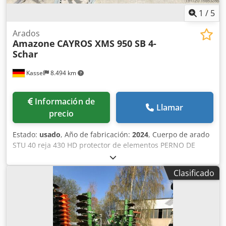
1
/
5
Arados
Amazone
CAYROS XMS 950 SB 4-
Schar
Kassel
8.494 km
Información de
Llamar
precio
Estado:
usado
, Año de fabricación:
2024
, Cuerpo de arado
STU 40 reja 430 HD protector de elementos PERNO DE
SEGURIDAD / Dedpfx Akouhnlmo Eokr
Clasificado