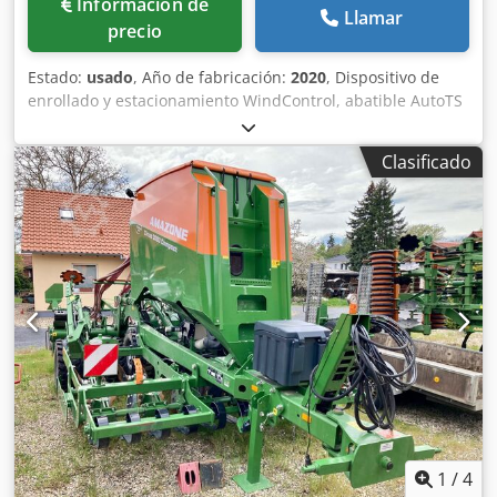
Información de
Llamar
precio
Estado:
usado
, Año de fabricación:
2020
, Dispositivo de
enrollado y estacionamiento WindControl, abatible AutoTS
en ambos lados / Barrera de protección de tubos en L
Sensor de inclinación para sistema de pesaje FlowCheck
Clasificado
Alfombrillas EasyCheck, 16 unidades / pieza Guardabarros
en L y escaleras Iluminación LED Lona enrollable de
cobertura L / Juego de palas esparcidoras TS Dkodorxr
Uyspfx Ak Eer
1
/
4