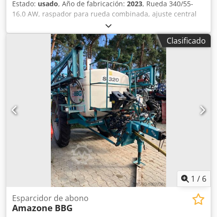
Estado:
usado
, Año de fabricación:
2023
, Rueda 340/55-
16.0 AW, raspador para rueda combinada, ajuste central
de presión de liberación / cuerpo de arado STU 40, reja
430, punta de reja HD, disco de corte Ø 500 dentado, 1
Clasificado
unidad / dentado, preparación para iluminación / Dodpfx
Akjt Eay Es Eekr
1
/
6
Esparcidor de abono
Amazone
BBG