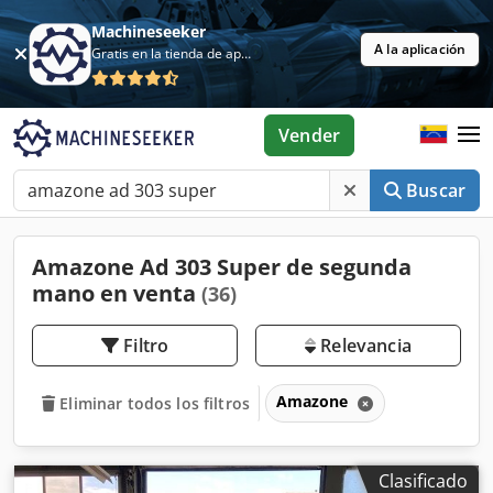
Machineseeker
A la aplicación
Gratis en la tienda de aplicaciones
Vender
Buscar
Amazone Ad 303 Super de segunda
mano en venta
(36)
Filtro
Relevancia
Amazone
Eliminar todos los filtros
Clasificado