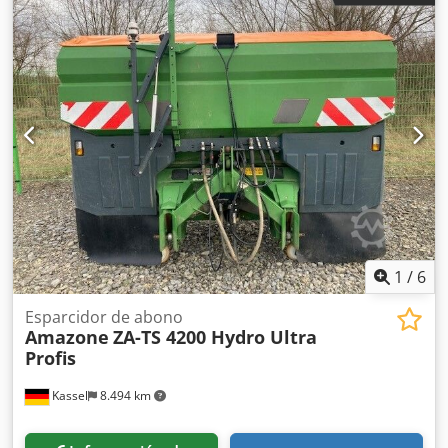
electrónica de rodadas / válvula de control y rodado
hidráulico. Dsdpfxstgpggo Ak Eekr
1
/
6
Esparcidor de abono
Amazone
ZA-TS 4200 Hydro Ultra
Profis
Kassel
8.494 km