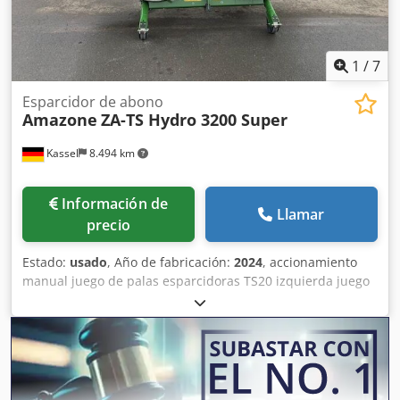
1
/
7
Esparcidor de abono
Amazone
ZA-TS Hydro 3200 Super
Kassel
8.494 km
Información de
Llamar
precio
Estado:
usado
, Año de fabricación:
2024
, accionamiento
manual juego de palas esparcidoras TS20 izquierda juego
de palas esparcidoras TS20 / derecha accionamiento
hidráulico izquierdo con AutoTS y FlowControl ProfiSPro
accionamiento hidráulico derecho con AutoTS y
FlowControl ProfiSPro disco principal izquierdo con AutoTS
/ disco principal derecho Djdpfxjtrdzwo Ak Eskr