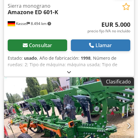
Sierra monograno
Amazone
ED 601-K
EUR 5.000
Kassel
8.494 km
precio fijo IVA no incluído
Consultar
Llamar
Estado:
usado
, Año de fabricación:
1998
, Número de
ruedas: 2; Tipo de máquina: máquina usada; Tipo de
bastidor: montaje; Sistema de fertilización / sinfín de
fertilizante / Dsdpfx Aor Ncfqok Eskr
Clasificado