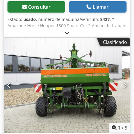
Consultar
Llamar
Estado:
usado
, número de máquina/vehículo:
8427
, *
Amazone Horse Hopper 1500 Smart Cut * Ancho de trabajo
1,50 m * Capacidad de tolva de recogida 1.500 l *
Enganche de 3 puntos para tractor * Cuchillas de ala H60
Clasificado
Dksdjrhy H Repfx Ak Ejr * Rodillos de apoyo * Dispositivo
de triturado (mulching) * Toma de fuerza con rueda libre *
Tolva de recogida con vaciado hidráulico del suelo *
Velocidad de rotación 2.650 rpm * Indicador de nivel de
llenado -----Número interno de vehículo: 8427 ¡Soporte por
WhatsApp disponible! Si tiene preguntas sobre la máquina
o necesita más información, no dude en escribirnos
cómodamente por WhatsApp. Whatsapp Whatsapp ----
Sujeto a errores y venta previa.
1
/
9