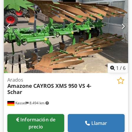
1
/
6
Arados
Amazone
CAYROS XMS 950 VS 4-
Schar
Kassel
8.494 km
Información de
Llamar
precio