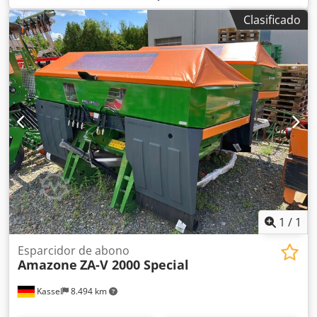
de trabajo de la unidad de nivelación, púas C-Mix-Ultra
Clasificado
para Ceus 50 / ajuste hidráulico de la profundidad de
trabajo del campo de púas con lanza hidráulica HD
CUCHILLA 80 mm / (14/K1) Dedpfstz Tplsx Ak Ejkr
1
/
1
Esparcidor de abono
Amazone
ZA-V 2000 Special
Kassel
8.494 km