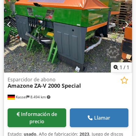
1
/
1
Esparcidor de abono
Amazone
ZA-V 2000 Special
Kassel
8.494 km
Información de
Llamar
precio
Estado:
usado
, Año de fabricación:
2023
, Juego de discos