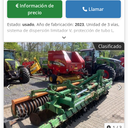
Información de
Llamar
precio
Estado:
usado
, Año de fabricación:
2023
, Unidad de 3 vías,
sistema de dispersión limitador V, protección de tubo L,
indicador mecánico/posición del mecanismo de dispersión
ZA-V, superestructura de tolva S 2000, componentes de
Clasificado
montaje para unidades básicas ZA, toma de fuerza con
acoplamiento de fricción, guardabarros L y escaleras,
iluminación LED trasera. Dkedpot Dwibsfx Ak Esr
1
/
3