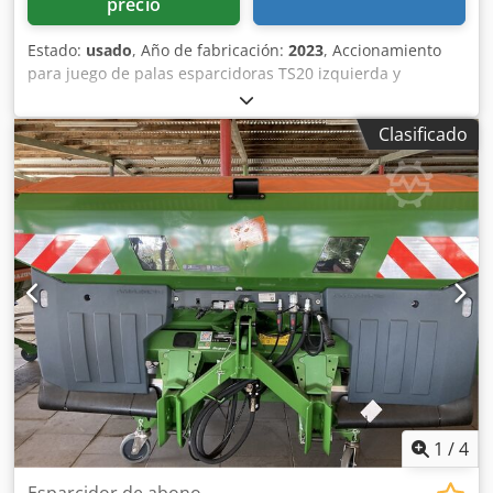
precio
Estado:
usado
, Año de fabricación:
2023
, Accionamiento
para juego de palas esparcidoras TS20 izquierda y
derecha, accionamiento hidráulico izquierda y derecha
con Auto TS y FlowControl, disco principal izquierda y
Clasificado
derecha con AutoTS, barra de protección tubular,
dispositivo de rodillo y estacionamiento abatible,
iluminación de trabajo, sensor de inclinación para sistema
de pesaje, 16 unidades EasyCheck. Dodpfxjt A Tzwo Ak
Eokr
1
/
4
Esparcidor de abono