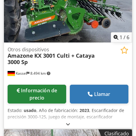
1
/
6
Otros dispositivos
Amazone
KX 3001 Culti + Cataya
3000 Sp
Kassel
8.494 km
Información de
Llamar
precio
Estado:
usado
, Año de fabricación:
2023
, Escarificador de
precisión 3000-125, juego de montaje, escarificador
ajustable. Marcador de surcos adicional / electrónico 3000
AmaDrill 2 para Cataya. Sensor de radar / internacional.
Clasificado
Sensor analógico de posición de trabajo. Conmutación