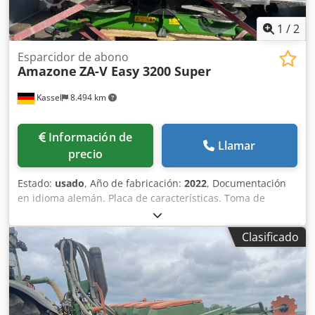
1
/
2
Esparcidor de abono
Amazone
ZA-V Easy 3200 Super
Kassel
8.494 km
Información de
Llamar
precio
Estado:
usado
, Año de fabricación:
2022
, Documentación
en idioma alemán. Placa de características. Toma de
fuerza articulada de 910 mm con embrague de fricción.
Superestructura de depósito L 3200 plegada, montada de
Clasificado
fábrica. Guardabarros L y escaleras. Iluminación LED
trasera para circulación vial. Lona enrollable de cobertura
con accionamiento manual. Dkedpfx Aerxr R Sek Ejr