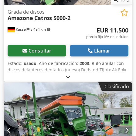
Grada de discos
Amazone
Catros 5000-2
EUR 11.500
Kassel
8.494 km
precio fijo IVA no incluído
Consultar
Llamar
Estado:
usado
, Año de fabricación:
2003
, Rulo anular con
discos delanteros dentados (nuevo) Dedstqd Tljpfx Ak Eokr
Clasificado