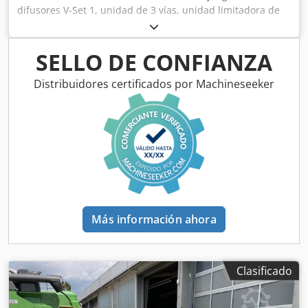
difusores V-Set 1, unidad de 3 vías, unidad limitadora de
esparcido Limiter V / barra de protección tubular S,
dispositivo de rodillos enchufable, mecanismo de
esparcido ZA-V, sobreestructura de tolva S / 2000 eje de
SELLO DE CONFIANZA
transmisión con acoplamiento de fricción, componentes de
instalación para dispositivos base ZA, recogedor de
Distribuidores certificados por Machineseeker
suciedad S / iluminación LED Dsdpfx Akot Dwh Rj Eokr
Más información ahora
Clasificado