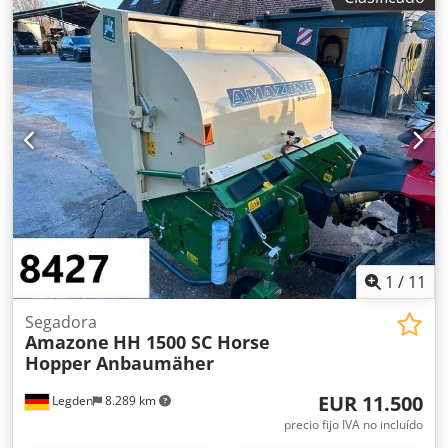
Dimensión: Ø 750 -Precio total: por los 3 neumáticos -Peso:
51 kg/unidad
1
/
11
Segadora
Amazone
HH 1500 SC Horse
Hopper Anbaumäher
EUR 11.500
Legden
8.289 km
precio fijo IVA no incluído