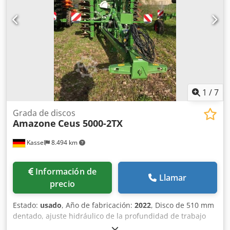
1
/
7
Grada de discos
Amazone
Ceus 5000-2TX
Kassel
8.494 km
Información de
Llamar
precio
Estado:
usado
, Año de fabricación:
2022
, Disco de 510 mm
dentado, ajuste hidráulico de la profundidad de trabajo
del grupo de discos / ajuste hidráulico de la profundidad