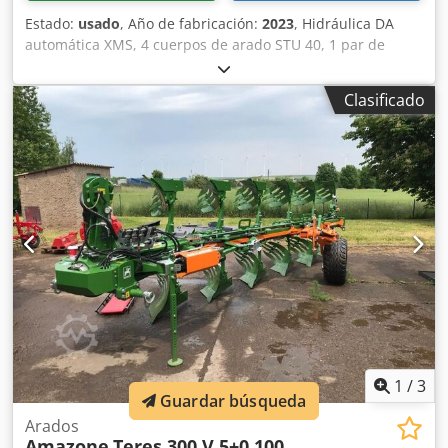
Estado:
usado
, Año de fabricación:
2023
, Hidráulica DA
automática XMS, 4 cuerpos de arado STU 40, 1 par de
cuchillas 4x 430 HD, 1 par de protectores de desgaste, 1
par de 4 rejas delanteras M0 RH65-85, cuchilla de disco
Clasificado
DM 500 para desbloqueo hidráulico de piedras reforzado,
rueda de soporte oscilante DM680. Djdpfx Aketvf Rwj Eekr
1
/
3
Guardar búsqueda
Arados
Amazone
Teres 300 V 5+0 100