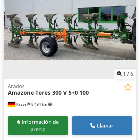
1
/
6
Arados
Amazone
Teres 300 V 5+0 100
Kassel
8.494 km
Información de
Llamar
precio