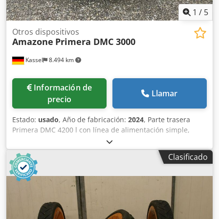
1
/
5
Otros dispositivos
Amazone
Primera DMC 3000
Kassel
8.494 km
Información de
Llamar
precio
Estado:
usado
, Año de fabricación:
2024
, Parte trasera
Primera DMC 4200 l con línea de alimentación simple,
distribuidores Single-Shoot para 16 filas, plataforma de
carga larga para parte trasera, lanza con pie de apoyo
Clasificado
abatible, enganche de brazo inferior categoría 3, eje con
freno y freno de estacionamiento, sistema de frenos
neumáticos de doble línea. Dedpfx Akjuhnwvs Eokr