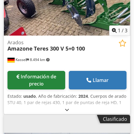
1
/
3
Arados
Amazone
Teres 300 V 5+0 100
Kassel
8.494 km
Información de
Llamar
precio
Estado:
usado
, Año de fabricación:
2024
, Cuerpos de arado
STU 40, 1 par de rejas 430, 1 par de puntas de reja HD, 1
par / vástago de abridor previo para altura de bastidor 80
para protección hidráulica contra sobrecarga, abridor
Clasificado
previo M2, 1 par / soportes para discos cortadores, disco
cortador D 500 dentado, protectores de apoyo, 1 par /
montaje de cuerpo con Djdpfst A Udyox Ak Eekr