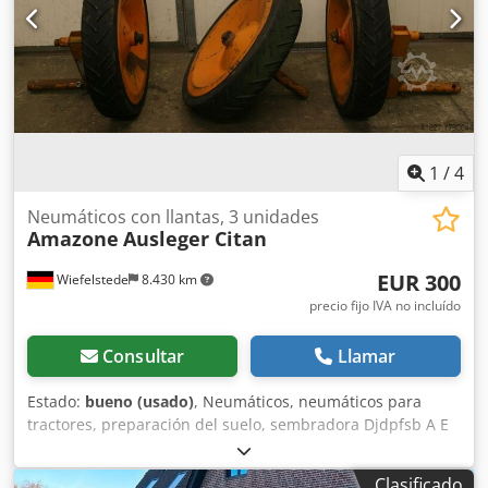
1
/
4
Neumáticos con llantas, 3 unidades
Amazone
Ausleger Citan
EUR 300
Wiefelstede
8.430 km
precio fijo IVA no incluído
Consultar
Llamar
Estado:
bueno (usado)
, Neumáticos, neumáticos para
tractores, preparación del suelo, sembradora Djdpfsb A E
Ufjx Ak Eokr -Cantidad: 3 neumáticos de una sembradora
Amazone -Tamaño del neumático -Buje: Ø 40 mm -
Clasificado