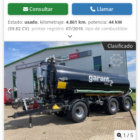
Consultar
Llamar
Estado:
usado
, kilometraje:
4.861 km
, potencia:
44 kW
(59,82 CV)
, primer registro:
07/2010
, tipo de combustible:
diésel
, color:
verde
, tipo de engranaje:
mecánico
,
amortiguación:
otro
, número de asientos:
1
, horas de
Clasificado
funcionamiento:
4.861 h
, Equipamiento:
tracción a las
cuatro ruedas
, Diésel, tracción total, 44 kW. Año de
fabricación aprox. 2010. 4.861 horas de funcionamiento. 1
asiento. Unidad de corte con posibilidad de montaje
frontal y lateral. Segadora de grandes superficies. Ancho
de corte aprox. 3,00 m. PARA NOSOTROS, EL ESTADO
GENERAL Y LA IMPRESIÓN PERSONAL SON DECISIVOS. EL
PRECIO ES SECUNDARIO. Para más información, puede
contactar con el Sr. Faller en el número facilitado.
//*¡POSIBILIDAD DE CAMBIO, ACEPTAMOS SU VEHÍCULO
COMO PARTE DE PAGO O PARA AVAL, ASÍ COMO
FINANCIACIÓN! Toda la información sin garantía. Puede
encontrar más ofertas en nuestra página web. La
descripción y los datos indicados no constituyen una
1
/
5