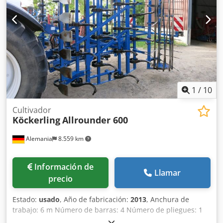
1
/
10
Cultivador
Köckerling
Allrounder 600
Alemania
8.559 km
Información de
Llamar
precio
Estado:
usado
, Año de fabricación:
2013
, Anchura de
trabajo: 6 m Número de barras: 4 Número de pliegues: 1
Número de rodillos: 1 ud. Combinación para preparación