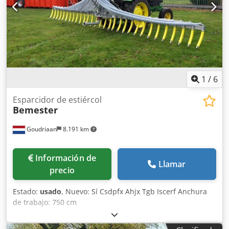
1
/
6
Esparcidor de estiércol
Bemester
Goudriaan
8.191 km
Información de
Llamar
precio
Estado:
usado
, Nuevo: Sí Csdpfx Ahjx Tgb Iscerf Anchura
de trabajo: 750 cm