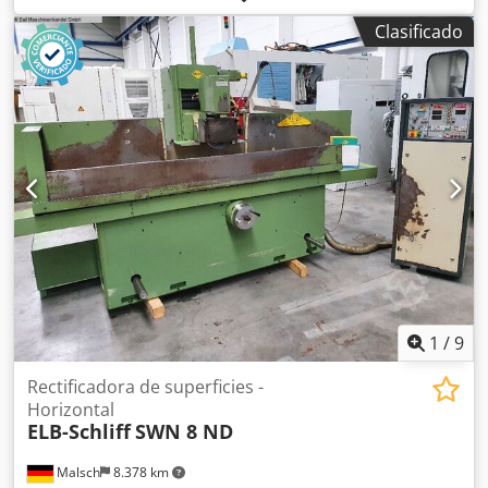
de lecho de siembra Los datos técnicos son
Clasificado
especificaciones del fabricante o del operador y por tanto
no son vinculantes para nosotros. Nos reservamos el
derecho de venta previa; se aplican exclusivamente
nuestras condiciones generales de negocio y venta. Sobre
nosotros: - Más de 400 máquinas propias en almacén -
Más de 15.000 m² de superficie de almacenamiento,
capacidad de grúa de 70 t - Más de 10.000 artículos y
accesorios para su taller ¿Desea vender máquinas, líneas
de producción o su propio negocio? Entonces, póngase en
contacto con nosotros. Encontrará más ofertas en nuestra
página web. Las visitas son posibles previo acuerdo. Nos
alegramos de su visita. Equipo Markus Hirsch Crjdeyv
Ixaopfx Ahcef
1
/
9
Rectificadora de superficies -
Horizontal
ELB-Schliff
SWN 8 ND
Malsch
8.378 km