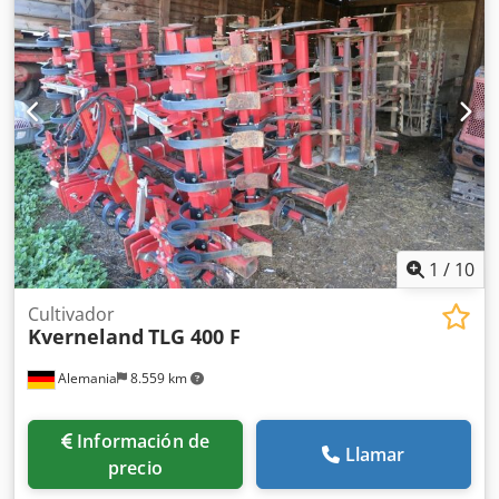
1
/
10
Cultivador
Kverneland
TLG 400 F
Alemania
8.559 km
Información de
Llamar
precio