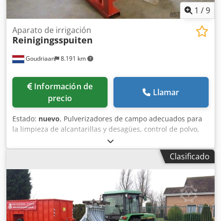
1
/
9
Aparato de irrigación
Reinigingsspuiten
Goudriaan
8.191 km
Información de
Llamar
precio
Estado:
nuevo
, Pulverizadores de campo adecuados para
la limpieza de alcantarillas y desagües, control de polvo,
etc. sobre y unido a la construcción con toma de fuerza o
hidráulica. conducir. Adecuado para uso en tractores,
Clasificado
palas, carretillas elevadoras, etc. Cjdpfx Aeygnvxehcorf
¡Completamente adaptado a su aplicación! Condición:
Nuevo