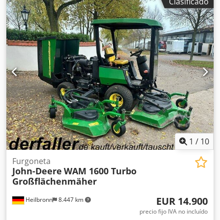
Clasificado
1
/
10
Furgoneta
John-Deere
WAM 1600 Turbo
Großflächenmäher
EUR 14.900
Heilbronn
8.447 km
precio fijo IVA no incluído