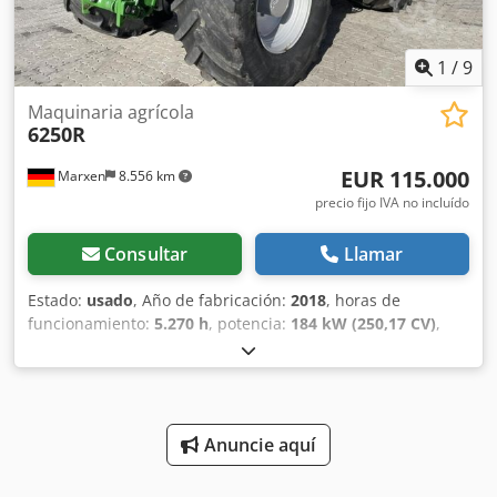
1
/
9
Maquinaria agrícola
6250R
EUR 115.000
Marxen
8.556 km
precio fijo IVA no incluído
Consultar
Llamar
Estado:
usado
, Año de fabricación:
2018
, horas de
funcionamiento:
5.270 h
, potencia:
184 kW (250,17 CV)
,
tamaño del neumático delantero:
600/70R30
, tamaño del
neumático trasero:
710/70R42
, Velocidad: 50, Primera
matriculación: 14.03.2018, / Enganche de tres puntos /
Enganche trasero de elevación, hidráulico / Dirección
asistida, techo solar, monitor de rendimiento, / Luz
Anuncie aquí
rotativa, inversor de marcha, / Control externo del
enganche de tres puntos, / Control externo de los