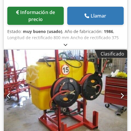
Información de
Llamar
precio
Estado:
muy bueno (usado)
, Año de fabricación:
1986
,
Longitud de rectificado 800 mm Ancho de rectificado 375
mm Altura de la pieza 375 mm Placa magnética de
sujeción eléctrica 900 x 300 mm Velocidades del husillo
Clasificado
1500 - 3000 rpm Codpfx Ahjunt Iuocorf Superficie de
sujeción de la mesa 1550 x 370 mm Recorrido longitudinal
de la mesa 100 - 1000 mm Peso máximo de la pieza 350 kg
Dimensiones de la muela 300 x 50 mm Potencia total
requerida 9 kW Peso de la máquina aprox. 4,6 t Espacio
requerido aprox. 4,0 x 2,3 x 2,6 m Sistema de rectificado
húmedo, avance vertical automático. Conmutable para
rectificado de ranuras o rectificado plano. Dispositivo
eléctrico de rectificado recto Placa magnética eléctrica de
sujeción 900 x 300