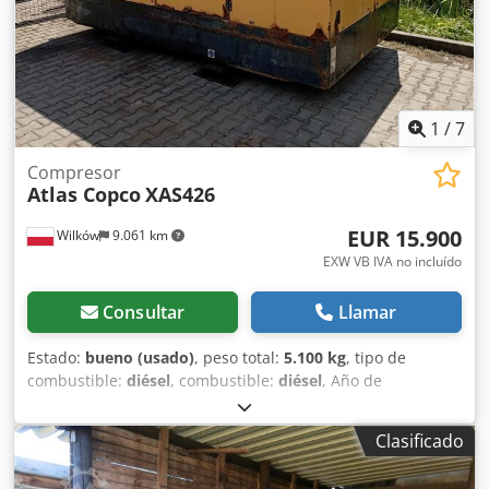
1
/
7
Compresor
Atlas Copco
XAS426
EUR 15.900
Wilków
9.061 km
EXW VB IVA no incluído
Consultar
Llamar
Estado:
bueno (usado)
, peso total:
5.100 kg
, tipo de
combustible:
diésel
, combustible:
diésel
, Año de
fabricación:
2005
, FABRICACIÓN - ATLASCOPCO TIPO -
XAS426 S/N - YA3-062854-50542371 AÑO - 2005 Crodst Srw
Clasificado
Ajpfx Ahcef POTENCIA (kW) - 166 BOMBA (m3/min) - 25 CIS
(bar) - 7