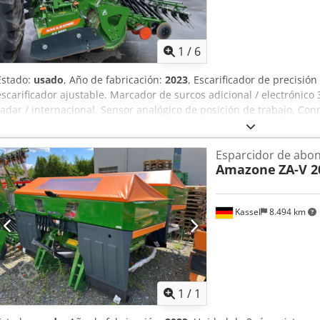
1
/
6
Estado:
usado
, Año de fabricación:
2023
, Escarificador de precisió
escarificador ajustable. Marcador de surcos adicional / electrónico
radar / internacional. Sensor analógico de posición de trabajo. Co
válvula de control y rodado hidráulico. Chjdpfotgpggjx Am Hja
Esparcidor de abo
Amazone
ZA-V 2
Kassel
8.494 km
Pedir m
1
/
1