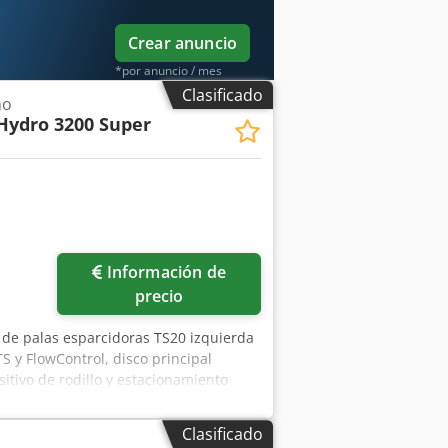
Crear anuncio
*por anuncio / mes
Clasificado
no
Hydro 3200 Super
Información de
precio
 de palas esparcidoras TS20 izquierda
S y FlowControl, disco principal
itivo de rodillo y estacionamiento
ma de pesaje, 16 unidades EasyCheck.
Clasificado