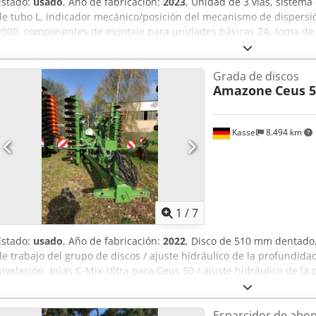
Estado:
usado
, Año de fabricación:
2023
, Unidad de 3 vías, sistema
de tubo L, indicador mecánico/posición del mecanismo de dispersió
2000, componentes de montaje para unidades básicas ZA, toma de f
guardabarros L y escaleras, iluminación LED trasera. Chsdpfx Ame
Grada de discos
Amazone
Ceus 5
Kassel
8.494 km
1
/
7
Estado:
usado
, Año de fabricación:
2022
, Disco de 510 mm dentado,
de trabajo del grupo de discos / ajuste hidráulico de la profundida
nivelación, púas C-Mix-Ultra para Ceus 50 / ajuste hidráulico de l
púas con lanza hidráulica HD CUCHILLA 80 mm / (14/K1) Codpfxstz 
Esparcidor de abo