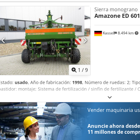
rpm * Indicador de nivel de llenado -----Número interno de vehícu
Sierra monograno
disponible! Si tiene preguntas sobre la máquina o necesita más in
Amazone
ED 601
cómodamente por WhatsApp. Whatsapp Whatsapp ----Sujeto a error
Kassel
8.494 km
1
/
9
Estado:
usado
, Año de fabricación:
1998
, Número de ruedas: 2; Ti
bastidor: montaje; Sistema de fertilización / sinfín de fertilizante 
Vender maquinaria us
Anuncie ahora desde
11 millones de comp