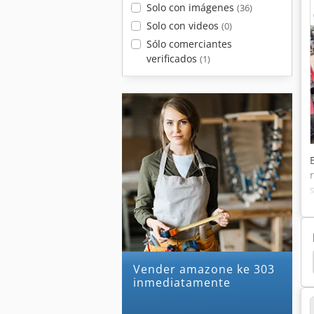
Solo con imágenes
(36)
Solo con videos
(0)
Sólo comerciantes
verificados
(1)
 Ug 4500
Amazone Uf 901
Amazone Uf 1501
Vender amazone ke 303
inmediatamente