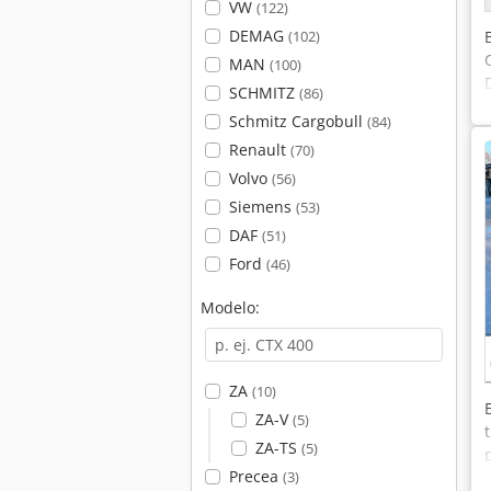
VW
(122)
DEMAG
(102)
MAN
(100)
SCHMITZ
(86)
Schmitz Cargobull
(84)
Renault
(70)
Volvo
(56)
Siemens
(53)
DAF
(51)
Ford
(46)
Modelo:
ZA
(10)
ZA-V
(5)
ZA-TS
(5)
Precea
(3)