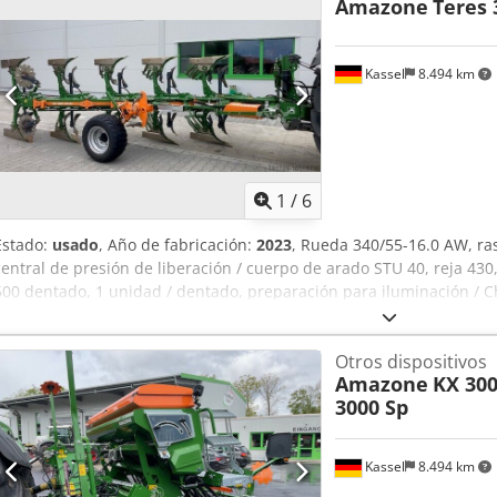
Amazone
Teres 
Kassel
8.494 km
1
/
6
Estado:
usado
, Año de fabricación:
2023
, Rueda 340/55-16.0 AW, r
central de presión de liberación / cuerpo de arado STU 40, reja 430
500 dentado, 1 unidad / dentado, preparación para iluminación / 
Otros dispositivos
Amazone
KX 300
3000 Sp
Kassel
8.494 km