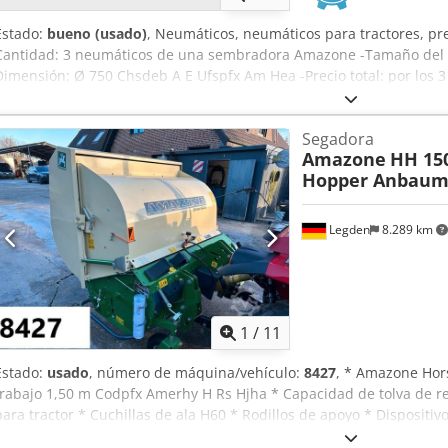
Estado:
bueno (usado)
, Neumáticos, neumáticos para tractores, pr
Cantidad: 3 neumáticos de una sembradora Amazone -Tamaño del 
Dimensión: Ø 750 Chsdeb A E Ufspfx Am Hea -Precio total: por los 
Segadora
Amazone
HH 15
Hopper Anbaum
Legden
8.289 km
1
/
11
Estado:
usado
, número de máquina/vehículo:
8427
, * Amazone Hor
trabajo 1,50 m Codpfx Amerhy H Rs Hjha * Capacidad de tolva de r
para tractor * Cuchillas de ala H60 * Rodillos de apoyo * Dispositi
fuerza con rueda libre * Tolva de recogida con vaciado hidráulico d