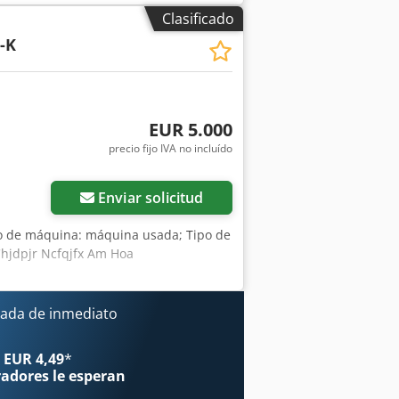
lo: 8427 ¡Soporte por WhatsApp
Clasificado
formación, no dude en escribirnos
-K
es y venta previa.
EUR 5.000
precio fijo IVA no incluído
Enviar solicitud
po de máquina: máquina usada; Tipo de
/ Chjdpjr Ncfqjfx Am Hoa
ada de inmediato
 EUR 4,49
*
radores
le esperan