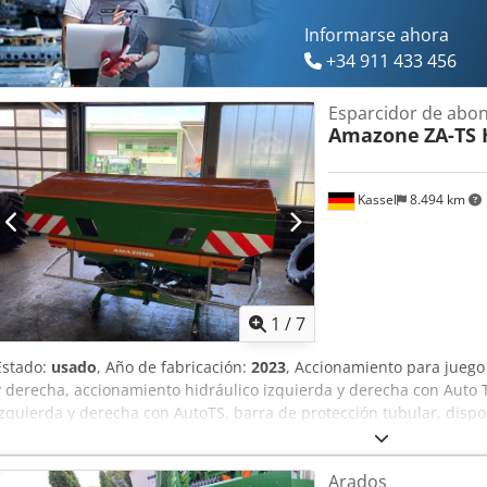
Informarse ahora
+34 911 433 456
Esparcidor de abo
Amazone
ZA-TS 
Kassel
8.494 km
1
/
7
Estado:
usado
, Año de fabricación:
2023
, Accionamiento para juego
y derecha, accionamiento hidráulico izquierda y derecha con Auto T
izquierda y derecha con AutoTS, barra de protección tubular, dispos
abatible, iluminación de trabajo, sensor de inclinación para siste
Chedpfet A Tzwsx Am Hoa
Arados