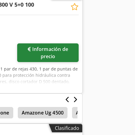
300 V 5+0 100
Información de
precio
1 par de rejas 430, 1 par de puntas de
0 para protección hidráulica contra
ores, disco cortador D 500 dentado,
pfx Am Hoha
one
Amazone Ug 4500
Amazone Uf 901
Ama
Clasificado