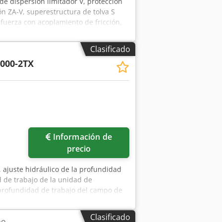
 de dispersión limitador V, protección
n ZA-V, superestructura de tolva S
uerza con acoplamiento de fricción,
t Dwibe Hea
Clasificado
000-2TX
Información de
precio
 ajuste hidráulico de la profundidad
d de trabajo de la unidad de
a profundidad de trabajo del campo de
Tplj Am Heha
Clasificado
no