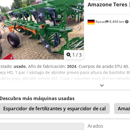
Amazone
Teres 
Kassel
8.494 km
1
/
3
Estado:
usado
, Año de fabricación:
2024
, Cuerpos de arado STU 40, 
reja HD, 1 par / vástago de abridor previo para altura de bastidor 8
sobrecarga, abridor previo M2, 1 par / soportes para discos cortad
protectores de apoyo, 1 par / montaje de cuerpo con Cjdst A Udyo
Descubra más máquinas usadas
Esparcidor de fertilizantes y esparcidor de cal
Amaz
Arados