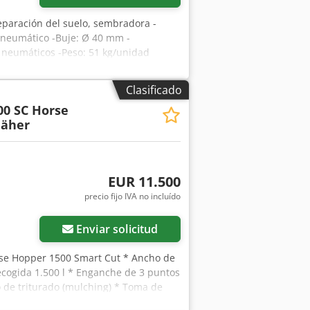
eparación del suelo, sembradora -
neumático -Buje: Ø 40 mm -
3 neumáticos -Peso: 51 kg/unidad
Clasificado
00 SC Horse
äher
EUR 11.500
precio fijo IVA no incluído
Enviar solicitud
se Hopper 1500 Smart Cut * Ancho de
ecogida 1.500 l * Enganche de 3 puntos
vo de triturado (mulching) * Toma de
el suelo * Velocidad de rotación 2.650