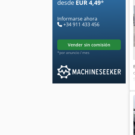
desde
EUR 4,49
*
Informarse ahora
+34 911 433 456
vender sin comisión
*por anuncio / mes