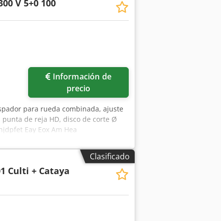
300 V 5+0 100
Información de
precio
aspador para rueda combinada, ajuste
, punta de reja HD, disco de corte Ø
Chjdpfet Eay Eox Am Hea
Clasificado
1 Culti + Cataya