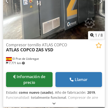
1
/
8
Compresor tornillo ATLAS COPCO
ATLAS COPCO
ZA5 VSD
El Prat de Llobregat
7.771 km
Información de
Llamar
precio
Estado:
como nuevo (usado)
, Año de fabricación:
2019
,
Funcionalidad:
totalmente funcional
, Compresor de aire
industrial Atlas Copco ZA5 VSD, con tecnología de
velocidad variable (VSD) y producción de aire totalmente