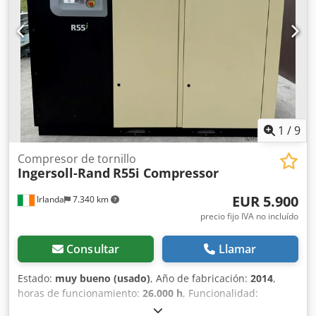
1
/
9
Compresor de tornillo
Ingersoll-Rand
R55i Compressor
EUR 5.900
Irlanda
7.340 km
precio fijo IVA no incluído
Consultar
Llamar
Estado:
muy bueno (usado)
, Año de fabricación:
2014
,
horas de funcionamiento:
26.000 h
, Funcionalidad:
totalmente funcional
, peso total:
1.603 kg
, potencia:
55