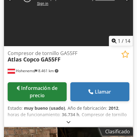
1
/
14
Compresor de tornillo GA55FF
Atlas Copco
GA55FF
Hohenems
8.461 km
Información de
Llamar
precio
Estado:
muy bueno (usado)
, Año de fabricación:
2012
,
horas de funcionamiento:
36.734 h
, Compresor de tornillo
Atlas Copco GA55FF Secador integrado 55 kW 9,80 bares
8,87 m³/min Año de fabricación: 2012 Codpezphrwofx
Clasificado
Ahlerf Horas de funcionamiento: 36.734