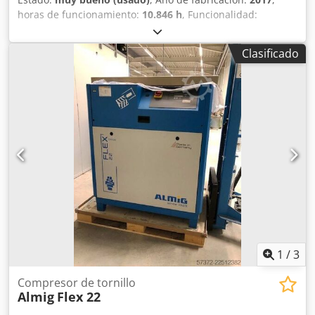
horas de funcionamiento:
10.846 h
, Funcionalidad:
totalmente funcional
, Compresor de tornillo, modelo
Variable28. Inversor integrado. 28 kW 13 bar 4,24 m³/min
Clasificado
Año de fabricación: 2017 Crjdpfx Ahsznuf Uslsf Horas de
funcionamiento: 41.635
1
/
3
Compresor de tornillo
Almig
Flex 22