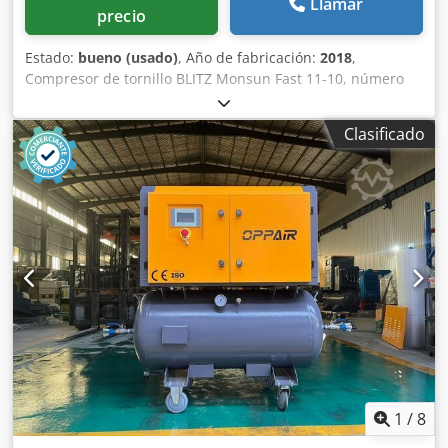
Llamar
precio
Estado:
bueno (usado)
, Año de fabricación:
2018
,
Compresor de tornillo BLITZ Monsun Fast 11-10, número
de serie iYD0099288, año de fabricación 2018, potencia de
11 kW, presión máxima de 10 bares. Cjdeztcyqspfx Ahlerf
Clasificado
1
/
8