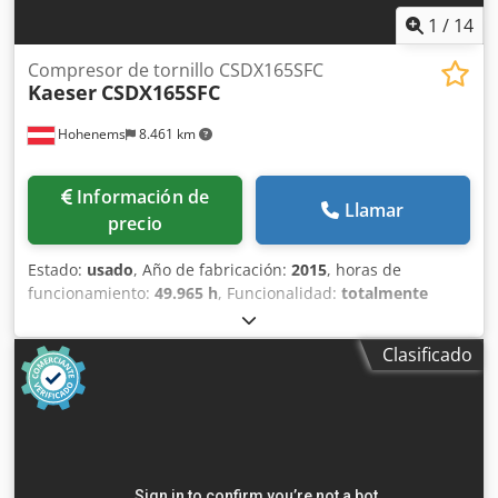
1
/
14
Compresor de tornillo CSDX165SFC
Kaeser
CSDX165SFC
Hohenems
8.461 km
Información de
Llamar
precio
Estado:
usado
, Año de fabricación:
2015
, horas de
funcionamiento:
49.965 h
, Funcionalidad:
totalmente
funcional
, Compresor de tornillo Kaeser CSDX165SFC
Codpfsznmqcox Ahlorf Convertidor de frecuencia
Clasificado
integrado 90 kW 8,50 bares 15,84 m³/min Año de
fabricación: 2015 Horas de funcionamiento: 49.965