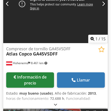
1
/
15
Compresor de tornillo GA45VSDFF
Atlas Copco
GA45VSDFF
Hohenems
8.461 km
Información de
Llamar
precio
Estado:
muy bueno (usado)
, Año de fabricación:
2013
,
horas de funcionamiento:
72.688 h
, Funcionalidad:
totalmente funcional
, Compresor de tornillo Atlas Copco
GA45VSDFF Inversor y secador integrados. 45 kW 12,75 bar