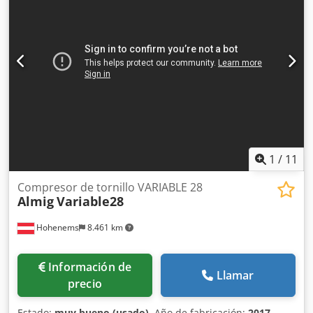
1
/
11
Compresor de tornillo VARIABLE 28
Almig
Variable28
Hohenems
8.461 km
Información de
Llamar
precio
Estado:
muy bueno (usado)
, Año de fabricación:
2017
,