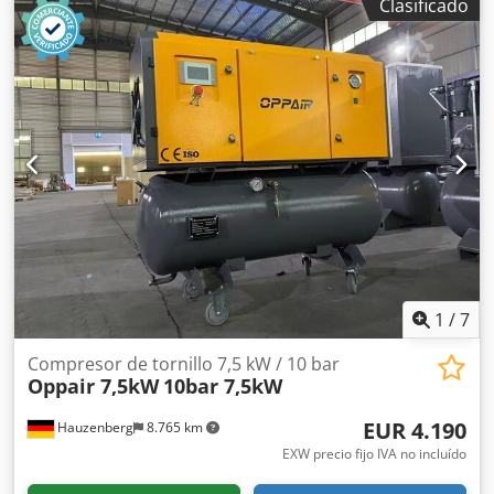
Clasificado
8,67 m³/min Año de fabricación: 2013 Crodpfx Aoznlx
Sehlsf Horas de funcionamiento: 72.688 h
1
/
7
Compresor de tornillo 7,5 kW / 10 bar
Oppair 7,5kW
10bar 7,5kW
EUR 4.190
Hauzenberg
8.765 km
EXW precio fijo IVA no incluído