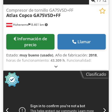
1
/
12
Compresor de tornillo GA75VSD+FF
Atlas Copco
GA75VSD+FF
Hohenems
8.461 km
Información de
Llamar
precio
Estado:
muy bueno (usado)
, Año de fabricación:
2018
,
horas de funcionamiento:
43.309 h
, Funcionalidad:
totalmente funcional
, Compresor de tornillo Atlas Copco
GA75VSD+FF Credjzp Urwepfx Ahlef Inversor y secador
Clasificado
integrados 75 kW 12,75 bar 15,50 m³/min Año de
fabricación: 2018 Horas de funcionamiento: 43.309