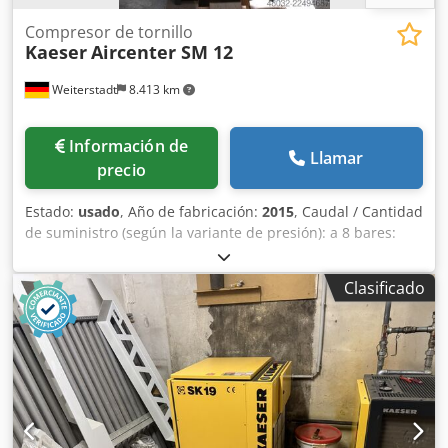
Compresor de tornillo
Kaeser
Aircenter SM 12
Weiterstadt
8.413 km
Información de
Llamar
precio
Estado:
usado
, Año de fabricación:
2015
, Caudal / Cantidad
de suministro (según la variante de presión): a 8 bares:
aprox. 0,34 – 1,24 m³/min (o hasta 1,01 – 1,2 m³/min) a
10/11 bares: aprox. 0,34 – 1,04 m³/min Cedezrtr Uspfx
Clasificado
Ahlsrf a 13/15 bares: aprox. 0,30 – 0,78 m³/min Presión
máxima de funcionamiento: opcionalmente 8, 11 o 15
bares Equipamiento y dimensiones: Depósito de aire
comprimido: 270 litros (montado debajo) Secador por
refrigeración: integrado (refrigerante ecológico) Nivel de
presión sonora: aprox. 63-66 dB(A) (bajo nivel de ruido
durante el funcionamiento) Dimensiones (ancho x
profundidad x alto): aprox. 630 x 762 x 1100 mm Peso: