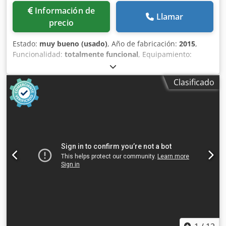
Información de
Llamar
precio
Estado:
muy bueno (usado)
, Año de fabricación:
2015
,
Funcionalidad:
totalmente funcional
, Equipamiento:
documentación / manual, placa de características
disponible
, Compresor de Tornillo Oil-Free RENNER RSF
Clasificado
250 D – 250 kW – 45.000 l/min – Año 2015 Características
técnicas • Fabricante: RENNER Kompressoren • Modelo:
RSF 250 D • Año de fabricación: 2015 • Número de serie:
545073 • Potencia del motor: 250 kW • Caudal de aire:
45.000 l/min (45 m³/min) • Presión de trabajo: 7,5 bar •
Presión máxima admisible: 13 bar • Cabina insonorizada •
Control electrónico con pantalla digital Crodpfezm Nhnjx
Ahljf • Funcionamiento totalmente automático • Diseño
industrial para servicio continuo