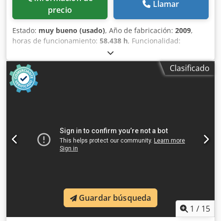
Llamar
precio
Estado:
muy bueno (usado)
, Año de fabricación:
2009
,
horas de funcionamiento:
58.438 h
, Funcionalidad:
totalmente funcional
, Compresor de tornillo Kaeser
DSD202 110 kW 8,5 bares 20,46 m³/min Año de fabricación:
Clasificado
2009 Crsdpfx Ahszna Rpsljf Horas de funcionamiento:
58.438
Guardar búsqueda
1
/
15