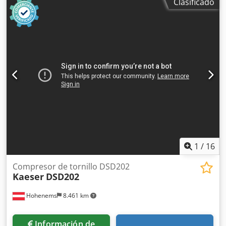
aire Duradero y con poco mantenimiento La venta se
Clasificado
realiza exclusivamente a empresas. Entrega /
asesoramiento / venta solo en Alemania / Austria Datos
técnicos (aproximados): Credpfx Ajzpfwwshlef Longitud:
1,40 m, altura: 1,20 m, anchura: 0,65 m Peso:
aproximadamente 280 kg Presión: 10 bares Caudal:
aproximadamente 0,9 m³/min. a 10 bares Nivel de ruido:
60 ± 2 dB(A)
1
/
16
Compresor de tornillo DSD202
Kaeser
DSD202
Hohenems
8.461 km
Información de