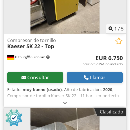
1
/
5
Compresor de tornillo
Kaeser
SK 22 - Top
EUR 6.750
Bitburg
8.266 km
precio fijo IVA no incluído
Consultar
Llamar
Estado:
muy bueno (usado)
, Año de fabricación:
2020
,
Compresor de tornillo Kaeser SK 22 - 11 bar - en perfecto
estado - Caudal a 11,0 bar (g) 1,67 m³/min Consumo
eléctrico total del sistema a 11,0 bar (g) 13,7 kW Presión
Clasificado
máxima 11,00 bar Eficiencia del motor de transmisión a
plena carga 91,2 % Clase de eficiencia del motor de
transmisión IE3 Potencia nominal del motor de transmisión