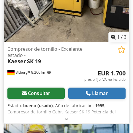
aprox. 220-240 kg (varía ligeramente según la versión)
Conexión eléctrica: 400 V / 3 fases / 50 Hz
1
/
3
Compresor de tornillo - Excelente
estado -
Kaeser
SK 19
EUR 1.700
Bitburg
8.266 km
precio fijo IVA no incluído
Consultar
Llamar
Estado:
bueno (usado)
, Año de fabricación:
1995
,
Compresor de tornillo Gebr. Kaeser SK 19 Potencia del
motor: 11 kW Año de fabricación: 1995 Presión de
funcionamiento máxima permitida: 10 bar Caudal de aire:
1900 litros/min Con control por relé Kaeser Dimensiones