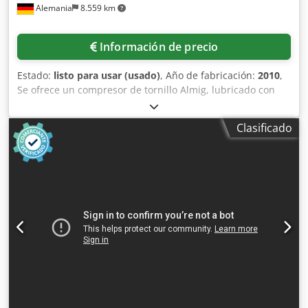
Alemania
8.559 km
Información de precio
Estado:
listo para usar (usado)
, Año de fabricación:
2010
,
Se ofrece un compresor de tornillo Almig, lubricado con
aceite y con control de velocidad. Potencia del motor: 22
kW, caudal volumétrico: 760-3910 l/min, presión máxima
Clasificado
de funcionamiento: 13 bar, velocidad máxima del motor:
6400 rpm, horas de funcionamiento: aproximadamente
24702. Documentación disponible. Posibilidad de
inspección previa cita. Crjdpfx Aszta D Tohlof