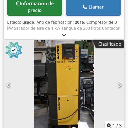
Información de
Llamar
precio
Estado:
usado
, Año de fabricación:
2015
, Compresor de 3
kW Secador de aire de 1 kW Tanque de 200 litros Contador
de horas: 1070 horas 380 V Cjdjzr R Dzspfx Ahlorf
Clasificado
1
/
3