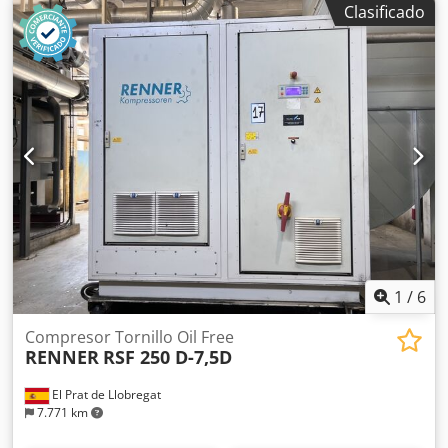
Clasificado
exento de aceite, certificado ISO 8573-1 Clase 0. Datos
técnicos: • Fabricante: Atlas Copco • Modelo: ZA5 VSD • Año
de fabricación: 2019 • Potencia nominal total: 250 kW •
Presión máxima de trabajo: 4 bar(e) • Velocidad de
rotación: 1.879 rpm • Peso bruto: 5.662 kg • Tecnología:
accionamiento de velocidad variable (VSD) • Calidad del
aire: exento de aceite, ISO 8573-1 Clase 0 • Fabricado en
Bélgica • Variador de frecuencia WEG Cedpfx Aeznaxaohljrf
• Número de serie APF239403
1
/
6
Compresor Tornillo Oil Free
RENNER
RSF 250 D-7,5D
El Prat de Llobregat
7.771 km