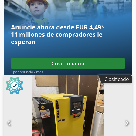
aproximadas: Largo 785 x Ancho 820 x Alto 1017 mm
(medidas sin conexiones). Peso: 270 kg Ubicación:
disponible en el almacén 54634 Bitburg Codpszrhrvofx
Ahlorf - disponible inmediatamente -
Anuncie ahora desde EUR 4,49
*
11 millones de compradores
le
esperan
Crear anuncio
*por anuncio / mes
Clasificado