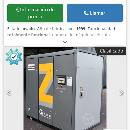
Información de
Llamar
precio
Estado:
usado
, Año de fabricación:
1999
, Funcionalidad:
totalmente funcional
, número de máquina/vehículo:
AII362754
, potencia:
37 kW (50,31 CV)
, presión de
funcionamiento:
7 bar
, Equipamiento:
compresor, placa
Clasificado
de características disponible, sistema de aire
comprimido
, El compresor lubricado Atlas Copco GA37 es
una máquina potente y fiable, diseñada para ofrecer un
rendimiento óptimo en diversos entornos industriales.
Este modelo de segunda mano, con una potencia de 37
kW, es capaz de funcionar a una presión de 7,5 bares, lo
que lo hace ideal para aplicaciones que requieren una
presión constante y eficiencia energética. Fabricado por
Atlas Copco, líder en la industria de soluciones de aire
comprimido, el GA37 es conocido por su durabilidad y su
diseño robusto. Gracias a su tecnología de vanguardia,
garantiza un funcionamiento silencioso, al tiempo que
asegura una producción de aire comprimido de alta