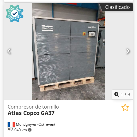
kW (74,78 CV)
, Compresor Ingersoll Rand R55i, modelo
Clasificado
2014 Codjzrxhhjpfx Ahljrf Compresor de tornillo de 55 kW
Historial completo de mantenimiento Aproximadamente 26
000 horas de uso En muy buen estado
1
/
3
Compresor de tornillo
Atlas Copco
GA37
Montigny-en-Ostrevent
8.040 km