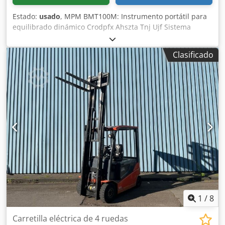
Estado:
usado
, MPM BMT100M: Instrumento portátil para
equilibrado dinámico Crodpfx Ahszta Tnj Ujf Sistema
electrónico portátil para el equilibrado dinámico de discos
de rectificado, directamente en la máquina, que reduce las
Clasificado
vibraciones, mejora la precisión del mecanizado y
prolonga la vida útil del disco. El paquete incluye: Unidad
de control electrónica BMT100M Sensor de vibración
Sensor de velocidad (tacómetro) Cables de conexión
Fuente de alimentación Manual de instrucciones original
Maletín de transporte
1
/
8
Carretilla eléctrica de 4 ruedas