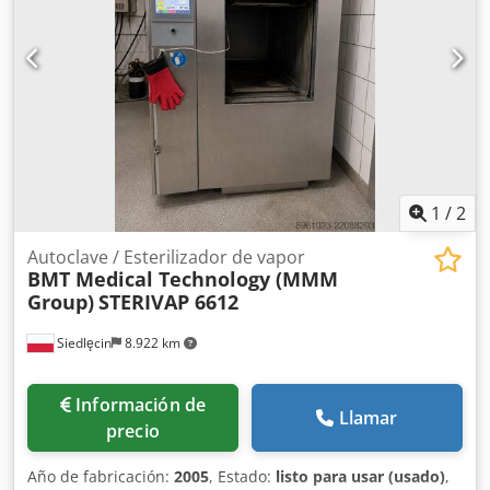
1
/
2
Autoclave / Esterilizador de vapor
BMT Medical Technology (MMM
Group)
STERIVAP 6612
Siedlęcin
8.922 km
Información de
Llamar
precio
Año de fabricación:
2005
, Estado:
listo para usar (usado)
,