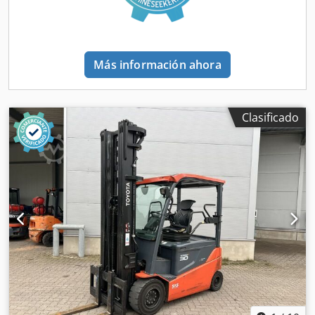
la batería: 2021 Estado de la batería: 60-80% Descripción:
Alemán Toyota 8FBMT25 N.º: R0999 Año de fabricación:
03/2021 Horas de funcionamiento: 4.796 Capacidad de
carga: 2.500 kg Altura de elevación: 3.300 mm Altura total:
Más información ahora
2.350 mm Mástil: Dúplex Elevación libre: 1.890 mm Batería:
80 V / 750 Ah, año 2021 Estado de la batería: 60-80%
Equipamiento: Desplazador lateral, 3.ª y 4.ª válvula, luces
de trabajo delanteras y traseras, y espejo interior.
Clasificado
Cargador disponible bajo petición. ¡Transporte rápido y
sencillo posible, según acuerdo! Este anuncio sirve
únicamente para identificar el equipo. Se proporciona una
descripción detallada del estado y de las posibles
características adicionales individualmente, bajo petición.
Salvo errores y venta previa. Venta solo a empresas. Toda
la maquinaria usada se vende sin garantía. Si no ha
encontrado el equipo adecuado, póngase en contacto con
nosotros. Tenemos una amplia selección de equipos
adicionales disponibles en nuestras instalaciones. Inglés
Toyota 8FBMT25 N.º: R0999 Año de fabricación: 03/2021
Horas de funcionamiento: 4.796 Capacidad de elevación:
2.500 kg Altura de elevación: 3.300 mm Altura total: 2.350