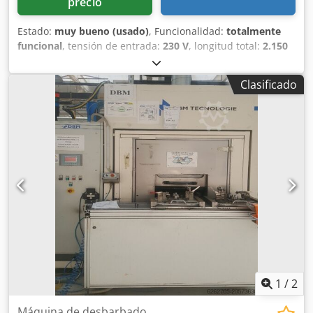
precio
Estado:
muy bueno (usado)
, Funcionalidad:
totalmente
funcional
, tensión de entrada:
230 V
, longitud total:
2.150
mm
, año de la última revisión:
2025
, ancho total:
550 mm
,
altura total:
700 mm
, Certificado DGUV hasta:
09/2027
,
Clasificado
ancho de cinta transportadora:
350 mm
, frecuencia de
entrada:
50 Hz
, Equipamiento:
chasis
, bm TEC Cinta
transportadora para masa, modelo largo Ancho de la cinta:
350 mm Velocidad de la cinta: ajustable de forma continua
Fabricada en acero inoxidable Incluye certificado DGUV V3
Dimensiones aproximadas: 2150 x 550 x 700 mm (ancho x
profundidad x alto) Cjdpfx Ahsy Ik Aro Uorf Conexión: 230 V
Equipo usado, limpiado y revisado según los estándares
SAB ¡Visite nuestra amplia exposición!
1
/
2
Máquina de desbarbado