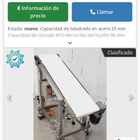
Información de
Llamar
precio
Estado:
nuevo
, Capacidad de taladrado en acero 23 mm
Capacidad de roscado M10 Recorrido del husillo 90 mm
Husillo corto MK2 Saliente 180 mm Cedpfx Aheyv Nmfs Ujrf
Mesa de la máquina - superficie útil 285x285 mm Carga
Clasificado
máxima en la mesa 45 kg Velocidades del husillo 150-
1.250/350-3.000 rpm Potencia total requerida 0,75 kW
Dimensiones de la máquina 735x470x1080 mm Peso
aproximado de la máquina 106 kg Equipamiento de serie: -
Indicador digital de velocidad - Lámpara LED móvil para la
máquina - Regulación continua de la velocidad del husillo
mediante convertidor de frecuencia - Mesa de trabajo
inclinable +/- 45 grados - Cable de red y enchufe para uso
inmediato - Mesa de taladro ajustable mediante
cremallera - Tope de profundidad con escala - Parada de
emergencia - Conforme a la normativa CE vigente