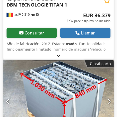
DBM TECNOLOGIE
TITAN 1
EUR 36.379
Iași
9.810 km
EXW precio fijo IVA no incluído
Consultar
Llamar
Año de fabricación:
2017
, Estado:
usado
, Funcionalidad:
funcionamiento limitado
, número de máquina/vehículo:
2017038
, Características técnicas: ⚙️ Especificaciones
principales Atributo Valor Tecnología: Desbarbado por
Clasificado
chorro de agua a alta presión Presión máxima: Hasta 1000
bar Materiales procesados: Hierro fundido, aluminio, acero
Tipo de máquina: Mesa rotativa o túnel con avance paso a
paso Automatización: Brazo robótico con secuencia
programable: ¡Staubli TX60 totalmente reacondicionado!
Material de la tobera: Aleación de larga duración
Construcción: Acero inoxidable AISI 304 Manipulación de
pieza: Sujeción mecánica en palets personalizados
Tratamiento de agua: Sistema integrado de desengrase y
filtración 🧰 Prestaciones y capacidades Credpfx Asxx Nq