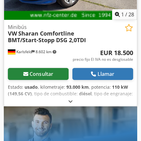
1
/
28
Minibús
VW
Sharan Comfortline
BMT/Start-Stopp DSG 2,0TDI
EUR 18.500
Karlsfeld
8.602 km
precio fijo El IVA no es desglosable
Consultar
Llamar
Estado:
usado
, kilometraje:
93.000 km
, potencia:
110 kW
(149,56 CV)
, tipo de combustible:
diésel
, tipo de engranaje:
automático
, primer registro:
11/2018
, próxima inspección
(TÜV):
02/2028
, clase de emisión:
Euro 6
, color:
azul
,
número de asientos:
5
, Equipamiento:
ABS, Programa
electrónico de estabilidad (ESP), aire acondicionado,
cierre centralizado, filtro de hollín, sistema de
navegación, sistema inmovilizador
, Equipamiento
especial: Sistema de audio Composition Media (pantalla