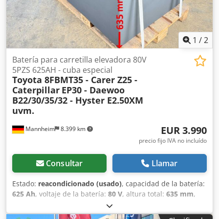
Tsh Uof Desbarbado y enjuague: Elimina rebabas sueltas y
virutas incrustadas, incluso en taladros cruzados.
Programación flexible: Admite varias geometrías de piezas
y volúmenes de producción. Integración robótica: Tobera
1
/
2
montada en robots antropomórficos para un
direccionamiento preciso. Diseño modular: Configurable
Batería para carretilla elevadora 80V
para distintas disposiciones y objetivos de productividad.
5PZS 625AH - cuba especial
Toyota 8FBMT35 - Carer Z25 -
Funcionamiento ecológico: Limpieza a base de agua con
Caterpillar
EP30 - Daewoo
larga vida útil del baño mediante filtración.
B22/30/35/32 - Hyster E2.50XM
Carga/descarga: Mesa manual con posibilidad de 2
uvm.
estaciones de trabajo operando en paralelo con
dispositivos Poka Yoke Estado de la máquina: EN
EUR 3.990
Mannheim
8.399 km
FUNCIONAMIENTO – La bomba de alta presión debe ser
reacondicionada para alcanzar los 1000 bar (actualmente
precio fijo IVA no incluído
350 bar).
Consultar
Llamar
Estado:
reacondicionado (usado)
, capacidad de la batería:
625 Ah
, voltaje de la batería:
80 V
, altura total:
635 mm
,
longitud total:
1.030 mm
, ancho total:
840 mm
, Batería
para carretilla probada para su montacargas – 80V 5PZS