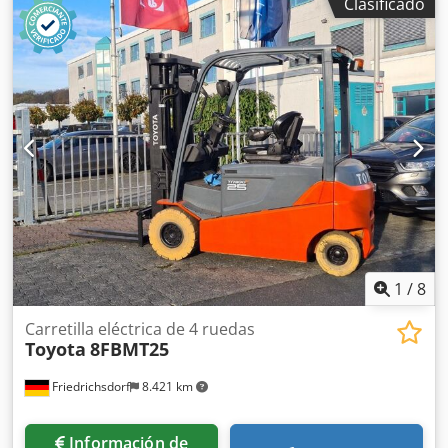
Clasificado
625AH – cubeta especial + 1 año de garantía + incluye
Aquamatik + incluye terminal final y conector REMA 320
(otros conectores disponibles bajo demanda) + Capacidad:
mín. 90–100% (protocolo de capacidad C5 incluido con la
entrega) + Año de entrega: 2024 Dimensiones: Longitud:
1.030 mm Ancho: 840 mm Altura: 635 mm Peso: aprox.
1.540 kg Codpfx Ahsy Rnqxj Uerf Adecuada para los
siguientes modelos y otros: Toyota 8FBMT35 Carer Z25HD
Carer Z25KN Caterpillar EP30K Caterpillar ЕР30КРАС
Daewoo B22/35 X-5 Daewoo B30 Daewoo B35 X Doosan
B32X Doosan B35X-5 Hyster E2.50XM Tamaños de batería
habituales disponibles, consulte sin compromiso.
Transporte posible.
1
/
8
Carretilla eléctrica de 4 ruedas
Toyota
8FBMT25
Friedrichsdorf
8.421 km
Información de