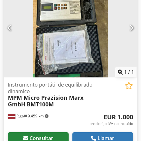
Lona enrollable Plataforma para la lona enrollable en la
pared delantera Eje elevador Llantas de aleación Alco
Guardabarros individuales Válvula de elevación y descenso
Control electrónico del aire Pared móvil Barra de sujeción
del techo Compuerta deslizante para cereales en la puerta
trasera Soporte de manivela Caja de herramientas 1
mando a distancia por cable 1 mando a distancia por radio
Estado de los neumáticos: aproximadamente 70 % Salvo
errores y venta previa. Csdjzr Tlnepfx Ah Ujrf
1
/
1
Instrumento portátil de equilibrado
dinámico
MPM Micro Prazision Marx
GmbH
BMT100M
EUR 1.000
Rīga
9.459 km
precio fijo IVA no incluído
Consultar
Llamar