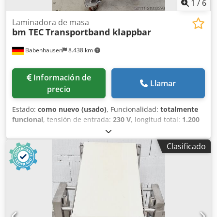
1
/
6
Laminadora de masa
bm TEC
Transportband klappbar
Babenhausen
8.438 km
Información de
Llamar
precio
Estado:
como nuevo (usado)
, Funcionalidad:
totalmente
funcional
, tensión de entrada:
230 V
, longitud total:
1.200
mm
, año de la última revisión:
2025
, ancho total:
500 mm
,
altura total:
1.050 mm
, Certificado DGUV hasta:
09/2027
,
Clasificado
ancho de cinta transportadora:
300 mm
, frecuencia de
entrada:
50 Hz
, Equipamiento:
chasis
, bm TEC cinta
transportadora de masa, plegable Ancho de banda: 300
mm Velocidad de la cinta: regulable sin escalonamientos
Ejecución en acero inoxidable Solo con nosotros:
verificación DGUV V3 Codpfx Aoy Ik Aleh Ujrf Dimensiones
aprox.: 1200 x 500 x 1050 mm (An x Pr x Al) Conexión: 230 V