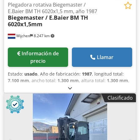
Plegadora rotativa Biegemaster /
E.Baier BM TH 6020x1,5 mm, año 1987
Biegemaster / E.Baier
BM TH
6020x1,5mm
Wijchen
8.247 km
Información de
Llamar
precio
Estado:
usado
, Año de fabricación:
1987
, longitud total:
7.100 mm
, ancho total:
1.300 mm
, altura total:
1.300 mm
,
Color: Verde Peso en vacío: 4000 kg Precio: Consultar - Año
de fabricación: 1987 - Documentación disponible: No -
Clasificado
Certificado CE: No - Número de serie: 301/405 - Control:
Convencional - Modelo de máquina: Semiautomática -
Sistema de accionamiento: Hidráulico - Potencia [kW]: 2,2 -
Dirección de curvado: Curvado hacia arriba - Grosor
máximo de la chapa [mm]: 15 - Anchura máxima de
trabajo [mm]: 6020 - Apertura máxima [mm]: 150 - Tipo de
tope: Manual - Ajuste del ángulo: Manual - Ángulo de