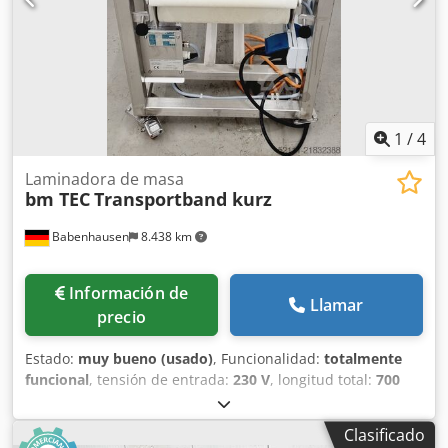
Máquina usada, limpiada y comprobada por SAB
¡Disponemos de muchas más máquinas para panadería en
stock!
1
/
4
Laminadora de masa
bm TEC
Transportband kurz
Babenhausen
8.438 km
Información de
Llamar
precio
Estado:
muy bueno (usado)
, Funcionalidad:
totalmente
funcional
, tensión de entrada:
230 V
, longitud total:
700
mm
, año de la última revisión:
2025
, ancho total:
550 mm
,
altura total:
800 mm
, Certificado DGUV hasta:
09/2027
,
Clasificado
ancho de cinta transportadora:
350 mm
, frecuencia de