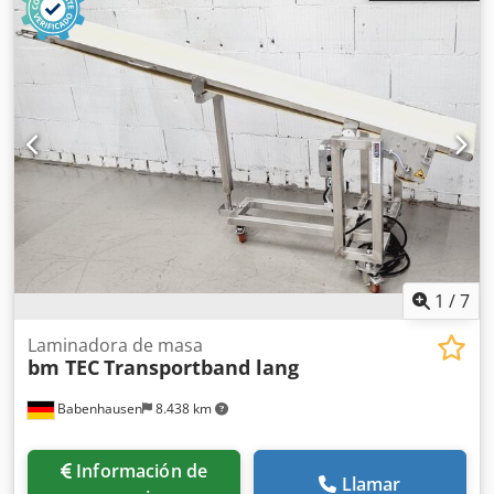
entrada:
50 Hz
, Equipamiento:
chasis
, bm TEC cinta
transportadora de masa corta Ancho de banda: 350 mm
Velocidad de la banda regulable sin escalonamientos
Construcción en acero inoxidable Sólo con nosotros:
revisión DGUV V3 Medidas aprox.: 700 x 550 x 800 mm (An
x Pr x Al) Conexión 230 V Máquina usada, limpiada y
revisada por SAB ¡Disponemos de más maquinaria para
panadería en stock! Csdey Ik Afopfx Ah Uerf
1
/
7
Laminadora de masa
bm TEC
Transportband lang
Babenhausen
8.438 km
Información de
Llamar