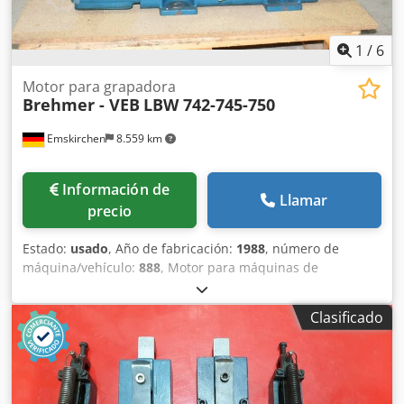
cuchilla se ajusta en función de las características de un
producto específico, lo que permite lograr la máxima
1
/
6
productividad. - El control electrónico de la presión del
aire garantiza un funcionamiento suave y preciso de la
Motor para grapadora
máquina. - Un sistema de limpieza automática de cuchillas
Brehmer - VEB
LBW 742-745-750
de alta calidad garantiza un aspecto perfecto del producto
cortado y elimina la necesidad de limpiarlo manualmente
Emskirchen
8.559 km
antes de cada corte. El sistema de limpieza incluye la
eliminación mecánica de residuos del producto mediante
un raspador (barra) y un flujo de aire hacia un recipiente
Información de
Llamar
de recogida especial.
precio
Estado:
usado
, Año de fabricación:
1988
, número de
máquina/vehículo:
888
, Motor para máquinas de
encuadernación de grapas Brehmer/Polygraph – Motor
para máquinas de encuadernación Brehmer/Polygraph
Clasificado
Brehmer – VEB LBW 742-745-750, año 1988 – Número de
serie: 888C 2/88 Dodpsh Axzlsfx Ac Heck VEB CLS256/4-
5FK44T Inspección en vídeo en línea a través de Skype Nos
complacería mucho su visita; tenemos más máquinas en
stock. Disponible de inmediato; se puede inspeccionar. En