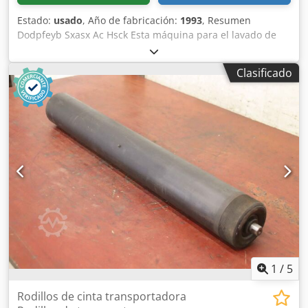
Compra / venta / alquiler de vehículos comerciales *
Estado:
usado
, Año de fabricación:
1993
, Resumen
Financiación rápida y sencilla * Tramitación de toda la
Dodpfeyb Sxasx Ac Hsck Esta máquina para el lavado de
documentación (de exportación) * Pedido de matrículas de
botellas Klinger BC 16/1 fue fabricada en 1993 por el
exportación Dodpfszbqd Iox Ac Heck * Preparación de
fabricante alemán Klinger y está diseñada para la limpieza
vehículos: lonas nuevas, rotulaciones, pinturas, etc. *
Clasificado
de botellas de vidrio reutilizables. La máquina está
Carga profesional / sujeción de carga * Inspecciones TüV,
fabricada íntegramente en acero inoxidable y cuenta con
servicio de matriculación * Traslado de vehículos
modernas funciones de limpieza, dosificación y control,
comerciales Pregunte a nuestro personal cualificado,
que garantizan un funcionamiento fiable y excelentes
estaremos encantados de asesorarle.
resultados de higiene. La máquina se encuentra en
buenas condiciones de funcionamiento. Es adecuada para
varios formatos de botellas de vidrio utilizados en plantas
de llenado de bebidas. Datos técnicos - Fabricante: Klinger
- Tipo: BC 16/1 - Año de fabricación: 1993 - Aplicación:
Botellas de vidrio reutilizables - Material: Construcción
totalmente en acero inoxidable - Rendimiento: 20.000
botellas/h Características - Construcción totalmente en
acero inoxidable - Sistema de extracción de vapor -
Entrada y salida para los dedos - Sistema de dosificación
1
/
5
de productos químicos - Sistema de tubos de pulverización
rotatorios - Panel de control Lauer - Medición de
Rodillos de cinta transportadora