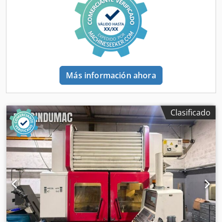
Conexiones: bridadas Ejecución: industrial, resistente 🔧
APLICACIONES Instalaciones de agua Industria Sistemas
tecnológicos Dcjdpfxjywcq Tj Ac Hok Refrigeración Circuitos
de líquidos ✅ ESTADO Nueva – almacenada Sin uso
Totalmente funcional a nivel constructivo Sin motor 📦
INFORMACIÓN ADICIONAL ➡️ Posibilidad de adquirir motor
eléctrico adicional ➡️ Motor compatible disponible – precio
Más información ahora
adicional: 700 €
Clasificado