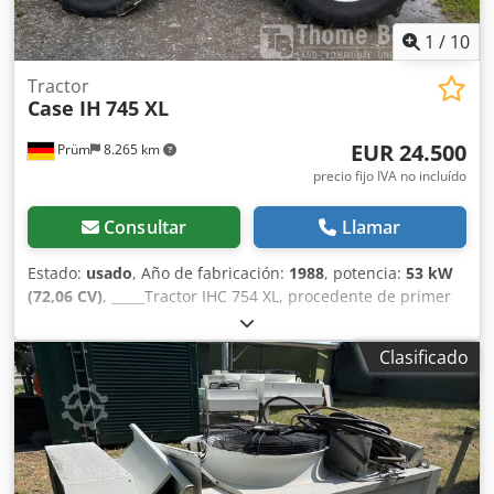
1
/
10
Tractor
Case IH
745 XL
EUR 24.500
Prüm
8.265 km
precio fijo IVA no incluído
Consultar
Llamar
Estado:
usado
, Año de fabricación:
1988
, potencia:
53 kW
(72,06 CV)
, _____Tractor IHC 754 XL, procedente de primer
propietario, en óptimas condiciones. Horas de
funcionamiento: aproximadamente 8600. Año de
Clasificado
fabricación: 1988. Elevador delantero. Toma de fuerza
delantera. Transmisión de 30 km/h. Precio: 24.500,00
euros, sin IVA. Ubicación: null. Dcodpozdmutsfx Ac Hek