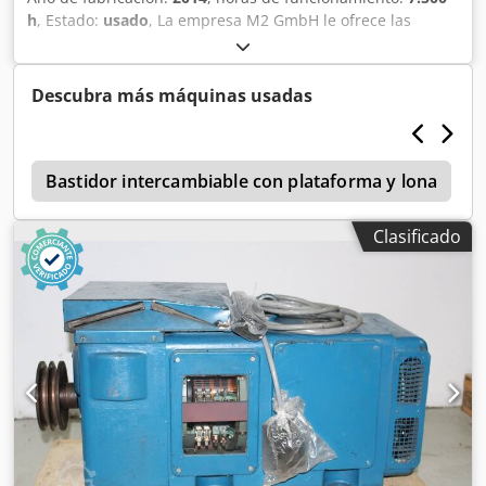
inoxidable apto para alimentos y cuentan con un preciso
h
, Estado:
usado
, La empresa M2 GmbH le ofrece las
sistema de transmisión. Un sistema automático de
siguientes máquinas: Dcsdpfx Acoh Tyzfo Hjk - BAUER MC
limpieza y calentamiento de las cuchillas y una velocidad
96 - BAUER HDS 100 - BAUER BC 40 ¡Más información bajo
de corte ajustable permiten a la máquina cortar diversos
petición!
Descubra más máquinas usadas
pasteles y tartas hasta una altura efectiva de 80 mm.
Funciones principales: - La cuchilla doble, que vibra en
direcciones opuestas, garantiza un corte suave y limpio de
los pasteles. - La mesa giratoria antideslizante (40x60 cm)
e
Bastidor intercambiable con plataforma y lona
con bandeja rectangular se puede sustituir fácilmente por
2 bandejas redondas (diámetro de 30 cm cada una). -
Corta 2 tartas redondas simultáneamente. - Las ruedas
Clasificado
con freno facilitan el transporte de la máquina al lugar
deseado. - El sistema de inducción para calentar la
cuchilla a una temperatura de hasta 100 °C garantiza un
corte uniforme de glaseados duros, chocolate y otras
superficies similares. Dedpfxshabdpe Ac Hjck - La alta
precisión de los parámetros de corte se logra mediante
dos servomotores que garantizan un funcionamiento
preciso de las cuchillas y la rotación de la mesa. - Las
piezas de pastel tienen el mismo peso, la misma forma y el
mismo volumen, lo que hace innecesario un control
adicional. - La velocidad de descenso y elevación de la