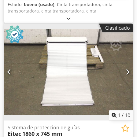
Estado:
bueno (usado)
, Cinta transportadora, cinta
transportadora, cinta transportadora, cinta
transportadora, cinta transportadora plana Djdpevazpujfx
Ac Heck -Cinta transportadora: cinta transportadora sobre
Clasificado
bastidor de base sólida con tolva de alimentación -
Velocidad: 3,4/6,6 m/min -Anchura de la cinta: 190 mm -
Longitud del transportador: 745 mm -Accionamiento: VEM
0,14/0,25 kW, ver foto en la placa de características -
Dimensiones de transporte: 460/1255/H1185 mm -Peso:
149 kg
1
/
10
Sistema de protección de guías
Eitec
1860 x 745 mm