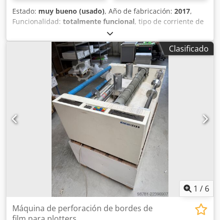
Estado:
muy bueno (usado)
, Año de fabricación:
2017
,
Funcionalidad:
totalmente funcional
, tipo de corriente de
entrada:
trifásico
, tensión de entrada:
380 V
, Se venden
dos unidades de impresión flexográfica, extraídas de una
Clasificado
máquina Autobox 2600+2x FelexoPrint+Multicut.
Dedpfxozq Eg Uo Ac Hjck La máquina tiene una anchura de
trabajo de 2600 mm y es del año 2017. Las unidades de
impresión están prácticamente sin usar y cuentan con
rodillos Anilox de cerámica. El formato máximo de
impresión es de 1150 x 990 mm.
1
/
6
Máquina de perforación de bordes de
film para plotters