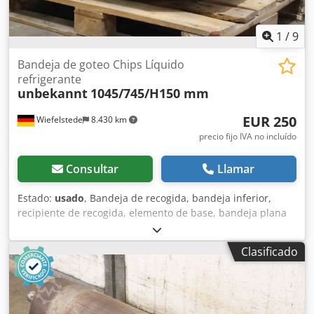
1
/
9
Bandeja de goteo Chips Líquido
refrigerante
unbekannt
1045/745/H150 mm
EUR 250
Wiefelstede
8.430 km
precio fijo IVA no incluído
Consultar
Llamar
Estado:
usado
, Bandeja de recogida, bandeja inferior,
recipiente de recogida, elemento de base, bandeja plana
de acero, bandeja de recogida para líquido refrigerante,
bandeja de recogida para máquinas de rectificado y
Clasificado
fresado Dcodjh Ic Nzepfx Ac Hok -Bandeja de recogida:
para virutas con líquido refrigerante, 1045 x 745 mm -
Altura de la bandeja: 150 mm -Abertura: 240 x 175 mm -
Dimensiones totales: 1045/745/A150 mm -Peso: 12,1 kg