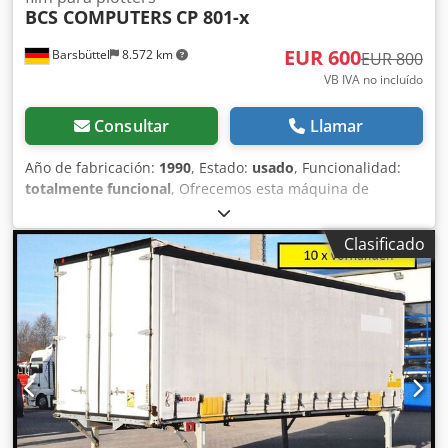
BCS COMPUTERS
CP 801-x
EUR 600
Barsbüttel
8.572 km
EUR 800
VB IVA no incluído
Consultar
Llamar
Año de fabricación:
1990
, Estado:
usado
, Funcionalidad:
totalmente funcional
, Ofrecemos esta máquina de
perforación de bordes de láminas, usada, modelo BCS
COMPUTERS CP 801-x, para trazadoras, fabricada en 1990.
Clasificado
Fabricante: BCS COMPUTERS Modelo: CP 801-x Año de
fabricación: 1990 Estado: usada ID de categoría: 16 Tipo de
máquina: máquina de perforación de bordes de láminas
para trazadoras La CP801-x siempre acierta con precisión.
Los errores de precisión al troquelar pueden tener
consecuencias graves para su producto. La trazadora ya no
funciona correctamente, lo que provoca problemas… ¡La
máquina de troquelado CP801-x pone fin a esto! Esta
máquina de troquelado garantiza la máxima precisión en
el troquelado y los bordes de los orificios más nítidos. Esto