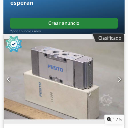
esperan
Crear anuncio
*por anuncio / mes
Clasificado
1
/
5