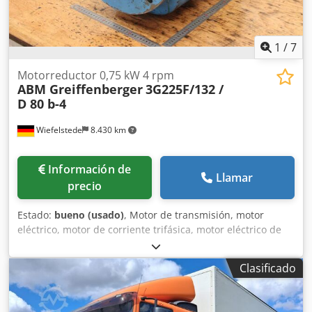
1
/
7
Motorreductor 0,75 kW 4 rpm
ABM Greiffenberger
3G225F/132 /
D 80 b-4
Wiefelstede
8.430 km
Información de
Llamar
precio
Estado:
bueno (usado)
, Motor de transmisión, motor
eléctrico, motor de corriente trifásica, motor eléctrico de
transmisión, motor para grúa -Fabricante: ABM
Greiffenberger -Motor: Tipo 3G225F/132 / D 80 b-4 -
Clasificado
Potencia: 0,75 kW -Velocidad: 4 rpm -Diseño: B5 Dcsdpfx
Apexamghoyek -Eje: Ø 65 x 105 mm -Grado de protección:
IP 54/55 -Dimensiones: 705/305/A400 mm -Peso: 106 kg