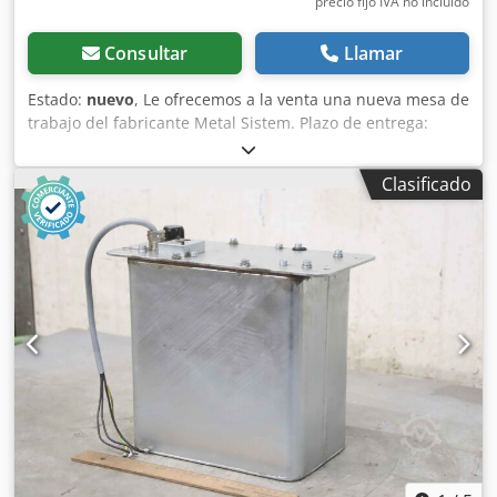
precio fijo IVA no incluído
Consultar
Llamar
Estado:
nuevo
, Le ofrecemos a la venta una nueva mesa de
trabajo del fabricante Metal Sistem. Plazo de entrega:
aproximadamente 3-4 semanas. Datos técnicos de la mesa
de trabajo: Fabricante: Metal Sistem Tipo: Super 4/5/6
Clasificado
Ancho de la mesa de trabajo: 1.200 mm Profundidad de la
mesa de trabajo: 900 mm Altura de la mesa de trabajo: 900
mm Dedpfxjhq Tqds Apysck El suministro incluye: 02 x
soportes para mesa de trabajo, nuevos Color del material:
totalmente galvanizado Tipo de soporte: TS4 Incluye
travesaños transversales y diagonales, placas para los pies
Los soportes están preensamblados (estructura de celosía
atornillada) 888 mm de altura 700 mm de profundidad 02
x travesaños para mesa de trabajo, nuevos Tipo de
travesaño: TS Dimensiones del perfil: 70 x 42 x 3 mm Luz
libre: 920 mm Color del material: totalmente galvanizado
01 x tablero de trabajo, nuevo Tipo de madera: MDF
Grosor: 28 mm Dimensiones: 900 x 1.200 mm Color del
material: negro 01 x juego de escuadras, nuevo Para la