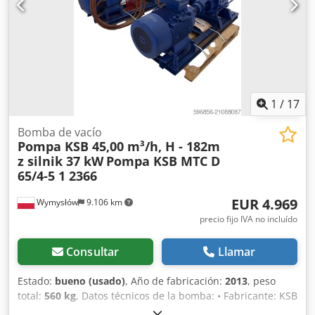
1
/
17
Bomba de vacío
Pompa KSB 45,00 m³/h, H - 182m
z silnik 37 kW
Pompa KSB MTC D
65/4-5 1 2366
EUR 4.969
Wymysłów
9.106 km
precio fijo IVA no incluído
Consultar
Llamar
Estado:
bueno (usado)
, Año de fabricación:
2013
, peso
total:
560 kg
, Datos técnicos de la bomba: • Fabricante: KSB
• Modelo: ETIC D 65 / 45-1 • Caudal: Q = 45 m³/h • Altura