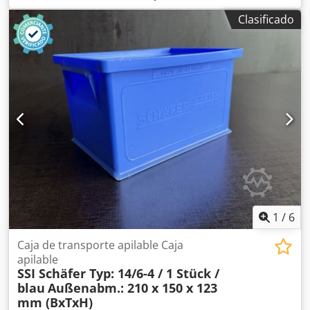
manométrica: H = 182,19 m • Año de fabricación: 2013 •
Clasificado
Conexiones bridadas (visualmente DN150 – según
fotografías) • Construcción robusta, industrial • Bomba
desmontada de una instalación industrial Motor eléctrico:
• Fabricante: Siemens • Potencia: 37 kW • Alimentación:
trifásica Dodpfxjydv I Ds Apyock • Revoluciones: aprox.
2950 rpm (50 Hz) • Ejecución industrial, refrigeración IC411
• Montaje: IM B3 • Motor instalado sobre bastidor con la
bomba Estado: • Estado técnico: usado • Señales visuales
normales de uso, sin grietas ni daños en el cuerpo • Ejes y
bridas completos (ver fotos) • Se vende como conjunto:
bomba + motor + bastidor Información adicional: • Ideal
para aplicaciones industriales: instalaciones tecnológicas,
energía, industria química, agua de proceso • El precio es
por una unidad.
1
/
6
Caja de transporte apilable Caja
apilable
SSI Schäfer Typ: 14/6-4 / 1 Stück /
blau
Außenabm.: 210 x 150 x 123
mm (BxTxH)