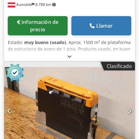
Aumühle
8.788 km
montado en el dispositivo
Información de
Llamar
precio
Estado:
muy bueno (usado)
, Aprox. 1500 m² de plataforma
de estructura de acero de 1 piso. Producto usado, en buen
estado, ver imágenes. Fabricante: STOW Longitud: aprox.
58,5 m Ancho: aprox. 54,6 m Altura (borde inferior): 3,4 m
Clasificado
Altura (borde superior): 3,7 m Carga admisible: 500 kg/m²
Estructura de perfiles en C y perfiles sigma. Fijado con
tornillos y tuercas. Dodpjd S S N Rofx Apyjck Distancia
entre puntos de apoyo ajustable en longitud. La superficie
es de tablero de partículas de 38 mm, de alta densidad,
con sistema macho-hembra. Parte inferior blanca, parte
superior con recubrimiento gris. Precio negociable: ¡Oferta
bajo petición! ¡Posibilidad de venta parcial! Desmontado y
cargado. El producto está en stock. Los gastos de
transporte se pueden consultar. Posibilidad de visita en
cualquier momento, previa cita. Más información bajo