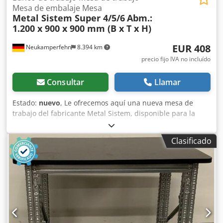
Mesa de embalaje Mesa
Metal Sistem Super 4/5/6
Abm.:
1.200 x 900 x 900 mm (B x T x H)
EUR 408
Neukamperfehn
8.394 km
precio fijo IVA no incluído
Consultar
Llamar
Estado:
nuevo
, Le ofrecemos aquí una nueva mesa de
trabajo del fabricante Metal Sistem, disponible para la
venta. Plazo de entrega: aproximadamente 3-4 semanas.
Datos técnicos de la mesa de trabajo: Fabricante: Metal
Clasificado
Sistem Tipo: Super 4/5/6 Ancho de la mesa de trabajo:
1.200 mm Profundidad de la mesa de trabajo: 900 mm
Altura de la mesa de trabajo: 900 mm El suministro
incluye: 02 soportes para mesa de trabajo, nuevos Color
del material: completamente galvanizado Tipo de soporte:
TS4 Incluye refuerzos transversales y diagonales, placas de
base Los soportes están premontados (estructura de
celosía atornillada) 888 mm de altura 700 mm de