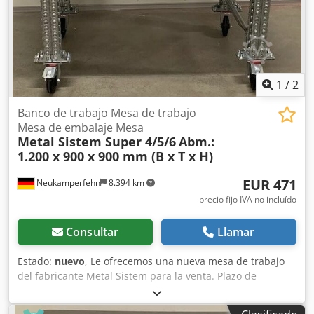
profundidad 04 travesaños para mesa de trabajo, nuevos
Tipo de travesaño: TS Dimensiones del perfil: 70 x 42 x 3
mm Luz: 920 mm Color del material: completamente
galvanizado 01 tablero de trabajo, nuevo Tipo de madera:
MDF Grosor: 28 mm Dimensiones: 900 x 1.200 mm Color
del material: negro Dedpshq Twyofx Apyjck 03 estantes de
1
/
2
acero, nuevos Dimensiones: 300 x 700 mm Tipo: H29/D 01
juego de escuadras, nuevo Para la fijación del tablero de
Banco de trabajo Mesa de trabajo
trabajo 08 ganchos de seguridad, nuevos Color del
Mesa de embalaje Mesa
Metal Sistem Super 4/5/6
Abm.:
material: completamente galvanizado
1.200 x 900 x 900 mm (B x T x H)
EUR 471
Neukamperfehn
8.394 km
precio fijo IVA no incluído
Consultar
Llamar
Estado:
nuevo
, Le ofrecemos una nueva mesa de trabajo
del fabricante Metal Sistem para la venta. Plazo de
entrega: aproximadamente 3-4 semanas. Datos técnicos de
la mesa de trabajo: Fabricante: Metal Sistem Tipo: Super