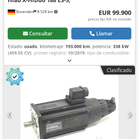
Carga útil: 14.290 kg Peso máximo autorizado: 26.000 kg
EUR 99.900
Bovenden
8.528 km
Para obtener más información, póngase en contacto con
Vitali Lenda.
precio fijo IVA no incluído
Consultar
Llamar
Estado:
usado
, kilometraje:
193.000 km
, potencia:
338 kW
(459,55 CV)
, primer registro:
10/2019
, tipo de combustible:
diésel
, peso en vacío:
14.250 kg
, peso máximo de la carga:
11.750 kg
, peso total:
26.000 kg
, configuración de ejes:
Clasificado
6x2
, distancia entre ejes:
3.900 mm
, próxima inspección
(TÜV):
06/2026
, frenos:
intarder
, color:
plateado
, cabina
del conductor:
cabina del conductor
, tipo de engranaje:
automático
, clase de emisión:
Euro 6
, amortiguación:
acero-aire
, número de asientos:
2
, longitud del espacio de
carga:
5.200 mm
, anchura del espacio de carga:
2.420
mm
, altura del espacio de carga:
1.000 mm
,
Equipamiento:
ABS, Programa electrónico de estabilidad
(ESP), aire acondicionado, bloqueo del diferencial, cabina,
calefacción del asiento, calefactor de estacionamiento,
cierre centralizado, control de crucero, control de