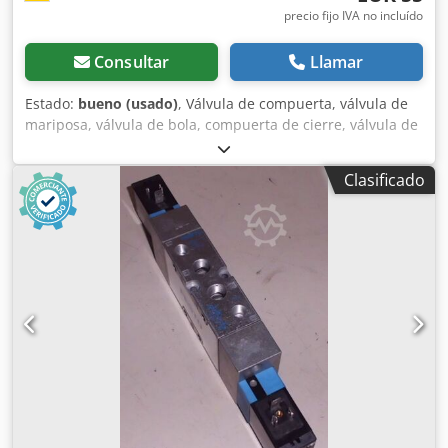
precio fijo IVA no incluído
Consultar
Llamar
Estado:
bueno (usado)
, Válvula de compuerta, válvula de
mariposa, válvula de bola, compuerta de cierre, válvula de
cierre, compuerta deslizante. -Válvula electromagnética
Dcedpfxsb A Sdge Apysk -Conexión: 1/4" de pulgada -
Clasificado
Precio: por unidad -Cantidad: 9 unidades disponibles -
Peso: 0,5 kg