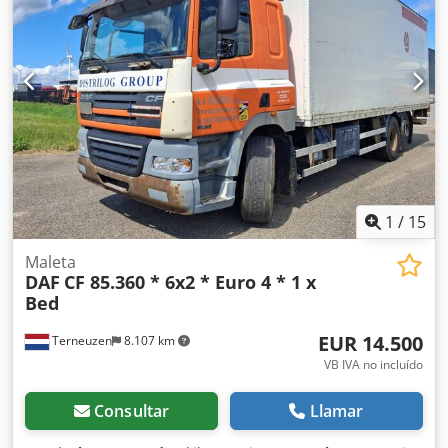
1
/
15
Maleta
DAF
CF 85.360 * 6x2 * Euro 4 * 1 x
Bed
EUR 14.500
Terneuzen
8.107 km
VB IVA no incluído
Consultar
Llamar