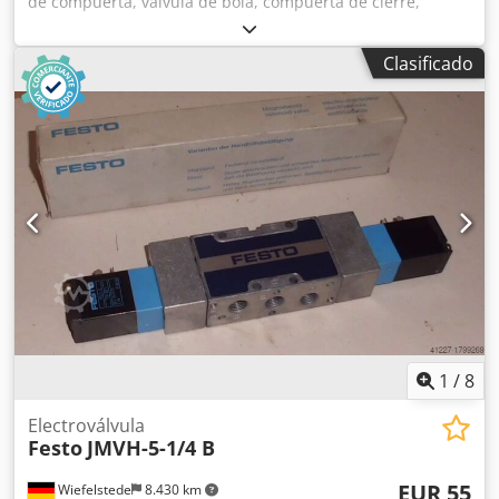
de compuerta, válvula de bola, compuerta de cierre,
válvula de cierre, válvula direccional Dsdpjb A Tbxsfx
Apysck -Fabricante: Festo, electroválvula original -Tipo:
Clasificado
MVH-5-1/4 B -Presión de funcionamiento: 2-10 bar -
Cantidad: 2 electroválvulas disponibles -Precio: por unidad
-Dimensiones: 160/60/A35 mm -Peso: 0,4 kg/unidad
1
/
8
Electroválvula
Festo
JMVH-5-1/4 B
EUR 55
Wiefelstede
8.430 km