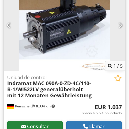
trilateral con laterales de aluminio y grúa Hiab X-HiDuo
188 ES-5 con mando a distancia (control remoto). Caja de
cambios 12 TX 2621 TD con intarder. Diagrama de carga:
4,6 m – 3400 kg, 8,4 m – 1640 kg, 14,7 m – 840 kg. Pinza
para palets disponible por un suplemento. INFORMACIÓN
SOBRE ACCESORIOS SUJETA A CAMBIOS, VENTAS
INTERMEDIAS Y ERRORES RESERVADOS. Dcsdpoy U Id Tofx
Apyek
1
/
5
Unidad de control
Indramat
MAC 090A-0-ZD-4C/110-
B-1/WI522LV generalüberholt
mit 12 Monaten Gewährleistung
EUR 1.037
Remscheid
8.334 km
precio fijo IVA no incluído
Consultar
Llamar