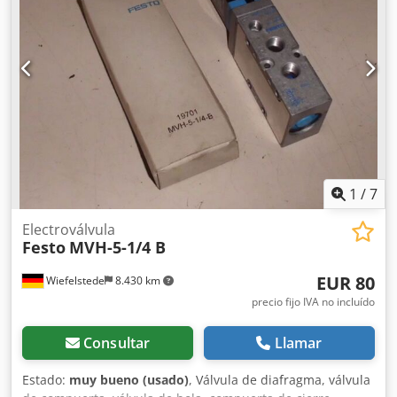
1
/
7
Electroválvula
Festo
MVH-5-1/4 B
EUR 80
Wiefelstede
8.430 km
precio fijo IVA no incluído
Consultar
Llamar
Estado:
muy bueno (usado)
, Válvula de diafragma, válvula