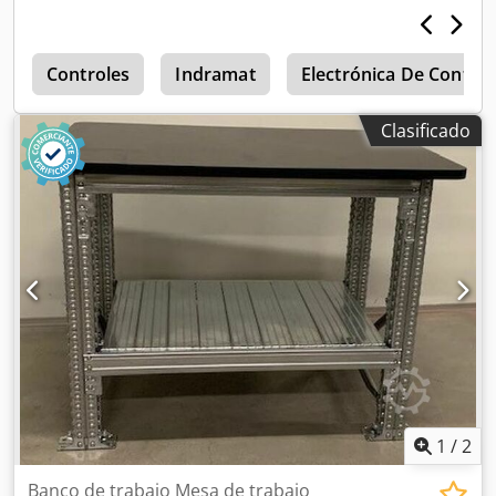
mesa de trabajo: 900 mm Altura de la mesa de trabajo: 900
mm El suministro incluye: 02 soportes para mesa de
trabajo, nuevos Color del material: totalmente galvanizado
i
Tipo de soporte: TS4 Incluye barras transversales y
Controles
Indramat
Electrónica De Control
diagonales, placas de base Los soportes están
premontados (estructura de celosía atornillada) Altura: 723
Clasificado
mm Profundidad: 700 mm 04 travesaños para mesa de
trabajo, nuevos Dcsdpfx Aehq Txhspyjk Tipo de travesaño:
TS Dimensiones del perfil: 70 x 42 x 3 mm Luz libre: 920
mm Color del material: totalmente galvanizado 01 tablero
de trabajo, nuevo Tipo de madera: MDF Grosor: 28 mm
Dimensiones: 900 x 1.200 mm Color del material: negro 03
estantes de acero, nuevos Dimensiones: 300 x 700 mm
Tipo: H29/D 02 ruedas giratorias, nuevas 02 ruedas
giratorias con freno, nuevas 01 juego de escuadras, nuevo
Para fijar el tablero de trabajo 08 ganchos de seguridad,
nuevos Color del material: totalmente galvanizado
1
/
2
Banco de trabajo Mesa de trabajo