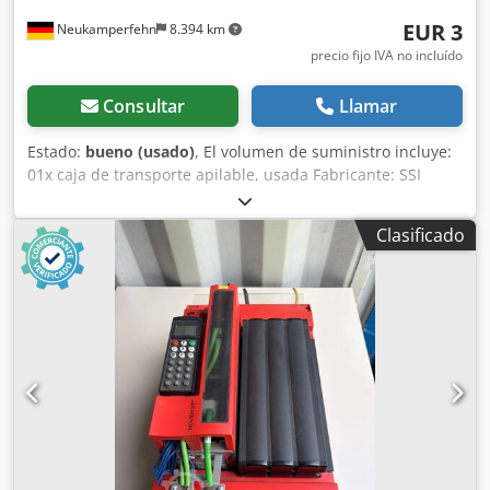
EUR 3
Neukamperfehn
8.394 km
precio fijo IVA no incluído
Consultar
Llamar
Estado:
bueno (usado)
, El volumen de suministro incluye:
01x caja de transporte apilable, usada Fabricante: SSI
Schäfer tipo: 14/6-4 diseño: asa empotrada en ambos
lados color: azul Material: polipropileno Dimensiones
Clasificado
exteriores LxAxA: 210x150x123mm Dimensiones interiores
LxAxA: 190x123mm Altura útil en pila: 110 mm Capacidad:
2,50 litros Apilable: sí Peso | unidad: 0,266 kg Dcedpfxjpiur
As Apysk Observación: Se trata de cajas de transporte
apilables usadas. Pueden presentar arañazos, suciedad y
defectos de color. pueden presentar defectos de color.
Campo de aplicación: Las cajas de transporte apilables son
adecuadas para guardar herramientas herramientas,
material de atornillado y otras pequeñas piezas pequeñas.
Información general sobre el artículo: Este artículo sólo
está disponible para su recogida. Cualquier transporte o