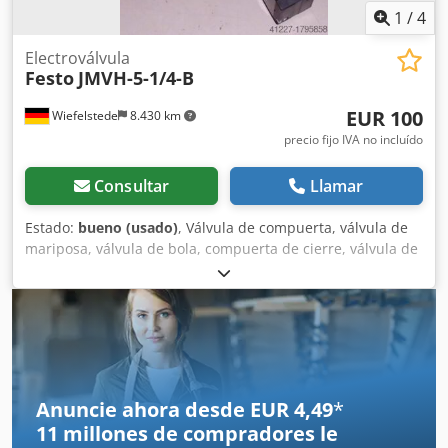
1
/
4
Electroválvula
Festo
JMVH-5-1/4-B
EUR 100
Wiefelstede
8.430 km
precio fijo IVA no incluído
Consultar
Llamar
Estado:
bueno (usado)
, Válvula de compuerta, válvula de
mariposa, válvula de bola, compuerta de cierre, válvula de
cierre, válvula de compuerta deslizante Dcodpfx Ajb A H
Ewopysk -Tipo: JMVH-5-1/4-B -Electroválvula -PN: 2-10
bares -Precio: por unidad -Cantidad: 2 unidades
disponibles -Peso: 0,7 kg
Anuncie ahora desde EUR 4,49
*
11 millones de compradores
le