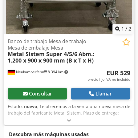
1
/
2
Banco de trabajo Mesa de trabajo
Mesa de embalaje Mesa
Metal Sistem Super 4/5/6
Abm.:
1.200 x 900 x 900 mm (B x T x H)
EUR 529
Neukamperfehn
8.394 km
precio fijo IVA no incluído
Consultar
Llamar
Estado:
nuevo
, Le ofrecemos a la venta una nueva mesa de
trabajo del fabricante Metal Sistem. Plazo de entrega:
aproximadamente 3-4 semanas. Datos técnicos de la mesa
de trabajo: Fabricante: Metal Sistem Modelo: Super 4/5/6
Ancho de la mesa de trabajo: 1.200 mm Profundidad de la
Descubra más máquinas usadas