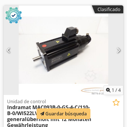
Clasificado
1
/
4
Unidad de control
Indramat
MAC093B-0-GS-4-C/110-
B-0/WI522LV SN:MAC093-24699
Guardar búsqueda
generalüberholt mit 12 Monaten
Gewährleistung