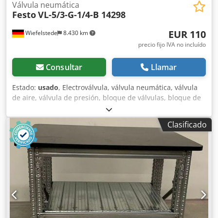
Válvula neumática
Festo
VL-5/3-G-1/4-B 14298
EUR 110
Wiefelstede
8.430 km
precio fijo IVA no incluído
Consultar
Llamar
Estado:
usado
, Electroválvula, válvula neumática, válvula
de aire, válvula de presión, bloque de válvulas, bloque de
control, válvula de activación, válvula de generación de
presión. -Fabricante: Festo, válvula neumática, en
Clasificado
embalaje original -Tipo: VL-5/3-G-1/4-B, número de
material 14298 Dodpfx Aeii Sf Aspysck -Presión de
funcionamiento: 0,9 - 10 bar -Cantidad: 2 válvulas
disponibles -Precio: por unidad -Dimensiones de la caja:
135/30/50 mm (ancho/fondo/alto) -Peso: 0,4 kg/unidad.