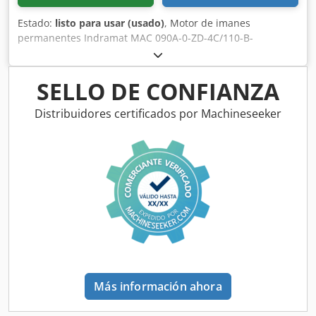
Estado:
listo para usar (usado)
, Motor de imanes
permanentes Indramat MAC 090A-0-ZD-4C/110-B-
1/WI522LV, número de serie según la foto. Ha sido
completamente reacondicionado y probado por personal
cualificado, con una garantía de 12 meses. Funciona al
SELLO DE CONFIANZA
100%. El alcance del suministro se corresponde con las
fotos. Para este artículo no se aplican los descuentos de
Distribuidores certificados por Machineseeker
venta acordados. Por favor, solicite el precio por separado.
Dcodpfxoi D Ihqj Apyek
Más información ahora