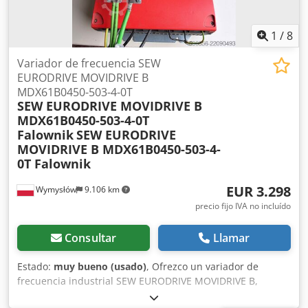
envío adicional de este artículo está asociado a costes
adicionales, que pueden solicitarse por separado a
nosotros en función del lugar de entrega o el alcance de la
1
/
8
entrega.
Variador de frecuencia SEW
EURODRIVE MOVIDRIVE B
MDX61B0450-503-4-0T
SEW EURODRIVE MOVIDRIVE B
MDX61B0450-503-4-0T
Falownik
SEW EURODRIVE
MOVIDRIVE B MDX61B0450-503-4-
0T Falownik
EUR 3.298
Wymysłów
9.106 km
precio fijo IVA no incluído
Consultar
Llamar
Estado:
muy bueno (usado)
, Ofrezco un variador de
frecuencia industrial SEW EURODRIVE MOVIDRIVE B,
diseñado para el control de motores de alta potencia en