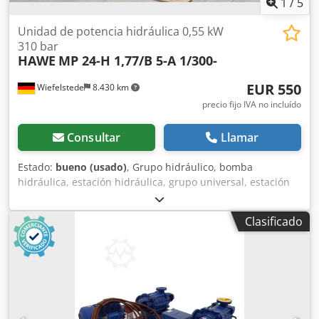
1
/
5
fijación del tablero de trabajo 04 x ganchos de seguridad,
nuevos Color del material: totalmente galvanizado
Unidad de potencia hidráulica 0,55 kW
310 bar
HAWE
MP 24-H 1,77/B 5-A 1/300-
EUR 550
Wiefelstede
8.430 km
precio fijo IVA no incluído
Consultar
Llamar
Estado:
bueno (usado)
, Grupo hidráulico, bomba
hidráulica, estación hidráulica, grupo universal, estación
hidráulica, bomba hidráulica de par, bomba para llave
dinamométrica -Fabricante: HAWE, grupo hidráulico -Tipo:
Clasificado
MP 24-H 1,77/B 5-A 1/300 -Motor: 0,55 kW / 1390 rpm / 380
V -Presión: hasta 310 bar -Caudal: 1,73 l/min Dcjdpfx
Apeivqm Ejyek -Componentes individuales: ver fotos -
Dimensiones: 325/160/A295 mm -Peso: 19 kg