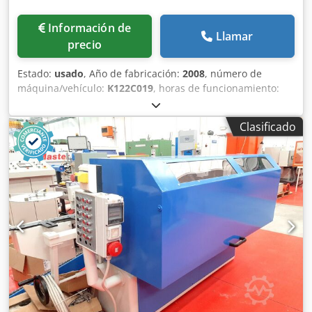
Información de
Llamar
precio
Estado:
usado
, Año de fabricación:
2008
, número de
máquina/vehículo:
K122C019
, horas de funcionamiento:
527 h
, Grúa pórtico de 40 toneladas – Teichmann / Paola
De Nicola Se vende una grúa pórtico con una capacidad de
Clasificado
elevación de 40 toneladas, tras una modernización integral
realizada en 2025 por Teichmann GmbH. La máquina está
en perfecto estado de funcionamiento, con las
certificaciones y la documentación técnica completas y
actualizadas. Datos básicos: • Fabricante: Paola De Nicola
S.p.A. • Año de fabricación: 2008 • Modernización: 2025
(Teichmann GmbH) • Capacidad de elevación: 4 carros x
15T (total 40T) • Número de serie: K122C019 • Dimensiones:
aproximadamente 11.000 x 11.000 x 15.450 mm (A x L x Al)
• Altura bajo el travesaño: aproximadamente 12.800 mm •
Velocidad de elevación: 4,0 / 8,0 m/min • Velocidad del
carro: 12 m/min • Velocidad de desplazamiento: 90 m/min
Dodozick Iepfx Aa Esck • Motor: Diésel Ubicación: