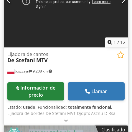
1
/
12
Lijadora de cantos
De Stefani
MTV
Juszczyn
9.208 km
Información de
Llamar
precio
Estado:
usado
, Funcionalidad:
totalmente funcional
,
Lijadora de bordes De Stefani MVT Djdpfx Asznu D Rsa
Eeck 1 unidad de lijado Altura máxima de la pieza: 100 mm
Motor de la unidad de lijado: 2,5 kW Unidad de lijado con
Clasificado
sistema de autoafilado Ajuste manual de la unidad de