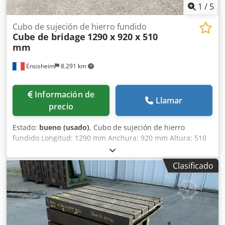
1
/
5
Cubo de sujeción de hierro fundido
Cube de bridage
1290 x 920 x 510
mm
Ensisheim
8.291 km
Información de
Llamar
precio
Estado:
bueno (usado)
, Cubo de sujeción de hierro
fundido Longitud: 1290 mm Anchura: 920 mm Altura: 510
mm Dimensiones de las ranuras en T: 42 x 25 mm 2 caras
con ranuras Peso: aproximadamente 1 tonelada
Clasificado
Dcedpfxjzmw Tle Aa Esk