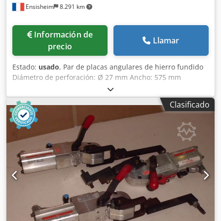
Ensisheim
8.291 km
Información de
Llamar
precio
Estado:
usado
, Par de placas angulares de hierro fundido
Diámetro de perforación: Ø 27 mm Ancho: 575 mm
Profundidad: 2000 mm Altura total: 4000 mm Dodpszmw
Najfx Aa Eock Peso unitario: aprox. 6 toneladas
Clasificado