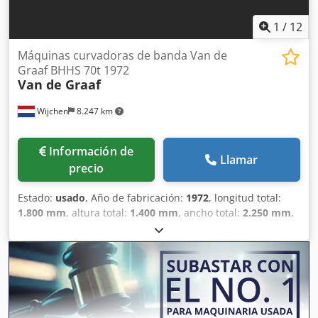
1
/
12
Máquinas curvadoras de banda Van de
Graaf BHHS 70t 1972
Van de Graaf
Wijchen
8.247 km
Información de
Llamar
precio
Estado:
usado
, Año de fabricación:
1972
, longitud total:
1.800 mm
, altura total:
1.400 mm
, ancho total:
2.250 mm
,
Color: Verde Peso en vacío: 2000 kg Precio: Consultar - Año
de fabricación: 1972 - Documentación disponible: No -
Certificado CE: No - Sistema de control: Convencional -
Dimensiones de transporte: 1800 mm x 2250 mm x 1400
mm (largo x ancho x alto) Dcsdjzm N Rijpfx Aa Esk - Peso de
transporte [kg]: 2000 kg - Paquetes de transporte
[unidades]: 1 Información financiera IVA: El precio indicado