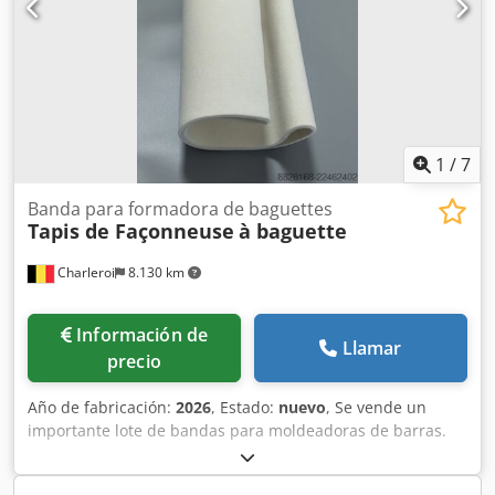
1
/
7
Banda para formadora de baguettes
Tapis de Façonneuse
à baguette
Charleroi
8.130 km
Información de
Llamar
precio
Año de fabricación:
2026
, Estado:
nuevo
, Se vende un
importante lote de bandas para moldeadoras de barras.
Marcas disponibles: Dsdpfx Aaozqt Tcs Esck - MAJOR -
BONGARD - MERAND TENOR/TREGOR - BERTRAND