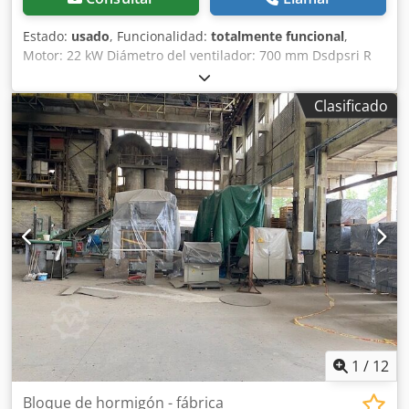
Estado:
usado
, Funcionalidad:
totalmente funcional
,
Motor: 22 kW Diámetro del ventilador: 700 mm Dsdpsri R
Duefx Aa Esck Longitud: 2500 mm
Clasificado
1
/
12
Bloque de hormigón - fábrica