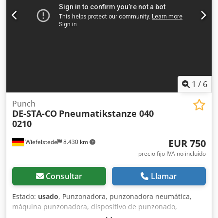
1
/
6
Punch
DE-STA-CO
Pneumatikstanze 040
0210
EUR 750
Wiefelstede
8.430 km
precio fijo IVA no incluído
Consultar
Llamar
Estado:
usado
, Punzonadora, punzonadora neumática,
máquina punzonadora, dispositivo de punzonado,
máquina perforadora, punzonadora neumática manual -