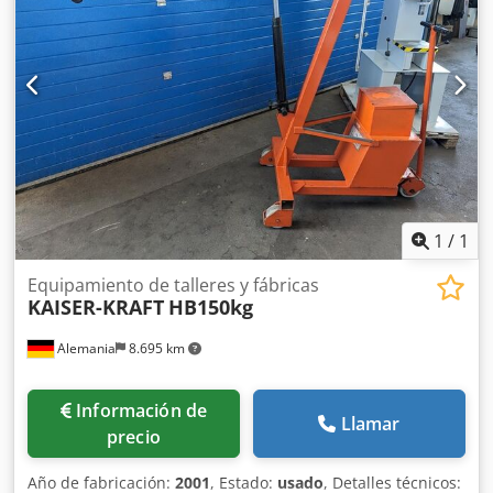
1
/
1
Equipamiento de talleres y fábricas
KAISER-KRAFT
HB150kg
Alemania
8.695 km
Información de
Llamar
precio
Año de fabricación:
2001
, Estado:
usado
, Detalles técnicos: