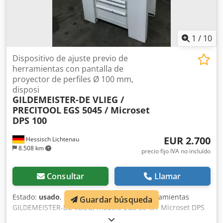
1
/
10
Dispositivo de ajuste previo de
herramientas con pantalla de
proyector de perfiles Ø 100 mm,
disposi
GILDEMEISTER-DE VLIEG /
PRECITOOL
EGS 5045 / Microset
DPS 100
EUR 2.700
Hessisch Lichtenau
8.508 km
precio fijo IVA no incluído
Consultar
Llamar
Estado:
usado
, Equipo de preajuste de herramientas
Guardar búsqueda
GILDEMEISTER-DE VLIEG, modelo EGS 5045 / Microset DPS
100 N.º de serie: 83-10-102, año de fabricación: 2002