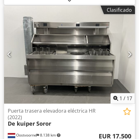
Fabricante: DE-STA-CO, punzonadora neumática -Tipo: 040
Clasificado
0210 -Punzón integrado: Ø 2,5 mm -Salida máxima: 25 mm
-Dimensiones: 190/200/A510 mm Dcedpfxofwx Uyo Aa Eok -
Peso: 24 kg
1
/
17
Puerta trasera elevadora eléctrica HR
(2022)
De kuiper
Soror
EUR 17.500
Oostvoorne
8.138 km