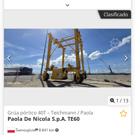
mm
, altura total:
930 mm
, material de la pared:
acero
inoxidable
, presión de funcionamiento:
5 bar
,
Clasificado
sobrepresión (máx.):
7 bar
, Depósito de presión de acero
inoxidable de segunda mano Dsdpeza Eicofx Aa Esck
Número de artículo: 10624 Última aplicación: Industria
farmacéutica Volumen: 40 L Tipo: Vertical sobre carro con
ruedas Altura de las ruedas: 80 mm Material (en contacto
con el producto): 1.4301 / AISI 304 Ejecución: De pared
simple Tapa domo: 80x97 mm Presión de trabajo según
placa de características: 5 bar Dimensiones del depósito:
Diámetro exterior: 300 mm Altura cilíndrica: 500 mm Altura
total: 930 mm Anchura total: 450 mm Longitud total: 470
mm Materiales: Interior: 1.4301 / AISI 304 Exterior: 1.4301 /
AISI 304 Equipamiento: Placa de características: Sí
1
/
13
Grúa pórtico 40T – Teichmann / Paola
Paola De Nicola S.p.A.
TE60
Świnoujście
8.841 km