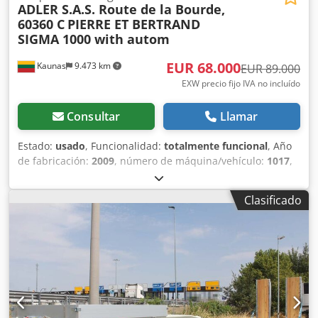
ADLER S.A.S. Route de la Bourde,
60360 C
PIERRE ET BERTRAND
SIGMA 1000 with autom
EUR 68.000
Kaunas
9.473 km
EUR 89.000
EXW precio fijo IVA no incluído
Consultar
Llamar
Estado:
usado
, Funcionalidad:
totalmente funcional
, Año
de fabricación:
2009
, número de máquina/vehículo:
1017
,
Línea de producción usada para bloques de hormigón (y
arcilla expandida). La línea se utilizaba para producir
Clasificado
bloques de hormigón utilizando arcilla expandida. Desde
2023-08, la línea ya no está en funcionamiento, se ha
conservado. Línea de bloques en orden: - 2 pcs. silos
pequeños (con vibro, con aletas neumáticas). -
Transportador de suministro de materia prima a la tolva
de pesaje. - Tolva de pesaje. - Transportador de suministro
de materia prima desde la tolva de pesaje hasta la
mezcladora. Dodsuc Tzvjpfx Aa Eock - Mezcladora FK