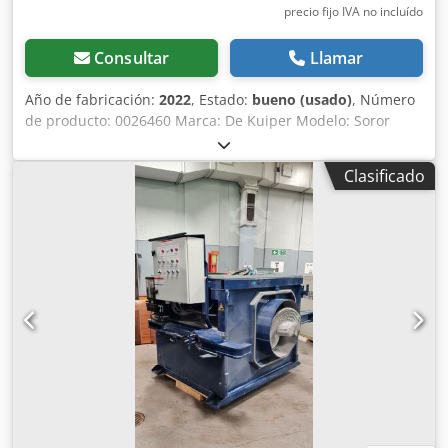
precio fijo IVA no incluído
Consultar
Llamar
Año de fabricación:
2022
, Estado:
bueno (usado)
, Número
de producto: 0026460 Marca: De Kuiper Modelo: Soror
Categoría del producto: Freidoras Longitud: 2700 mm
Anchura: 920 mm Altura: 1800 mm Tensión de conexión
Clasificado
(V): 400 Potencia (W): 47150 Djdpfx Aajzbmpte Eock Año de
fabricación: 2022 Equipado con sistema de filtrado de
grasa. Incluye 3 cubas (1x ORE440 y 2x ORE540) y bandeja
de desbaste.