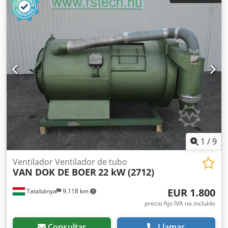
lijado Ajuste manual del ángulo de la unidad Unidad de
lijado con oscilación Velocidad de avance regulable
mediante variador Motor de avance de 0,74 kW
1
/
9
Ventilador Ventilador de tubo
VAN DOK DE BOER
22 kW (2712)
EUR 1.800
Tatabánya
9.118 km
precio fijo IVA no incluído
Consultar
Llamar