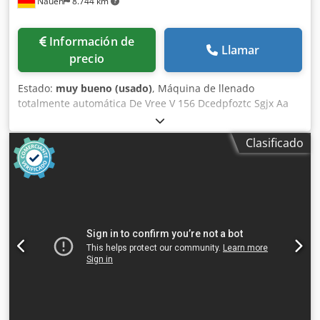
Nauen
8.744 km
Información de
Llamar
precio
Estado:
muy bueno (usado)
, Máquina de llenado
totalmente automática De Vree V 156 Dcedpfoztc Sgjx Aa
Ejk Rango de llenado: 1-20 litros Dispositivo automático
para colocar tapas Dispositivo automático para cerrar
Clasificado
tapas En excelente estado, directamente de la línea de
producción.