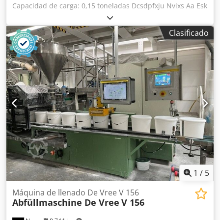
Capacidad de carga: 0,15 toneladas Dcsdpfxju Nvixs Aa Esk
Envergadura: x. 1200 mm Alcance:: máx. 1200 Altura de
elevación: 2400 mm Velocidad de elevación: controlada
Clasificado
manualmente Peso de la máquina aprox.: 0,42 t
Dimensiones L x A x A: 2,2 x 0,75 x 1,65 m Polipasto
motorizado / grúa motorizada Acero seccional soldado
Movimiento de elevación mediante balancín Movimiento
vertical neumático (cilindro neumático de presión)
mediante mando manual gancho de carga tipo SIKA 1,
dispositivo de seguridad del cable móvil, frenado en
posición vertical de la lanza, doble rueda giratoria 90°
derecha/izquierda, zona delantera 2x ruedas fijas
Accesorios 2x varias correas de elevación y 1x cadena
longitud aprox. 950mm *
1
/
5
Máquina de llenado De Vree V 156
Abfüllmaschine De Vree
V 156