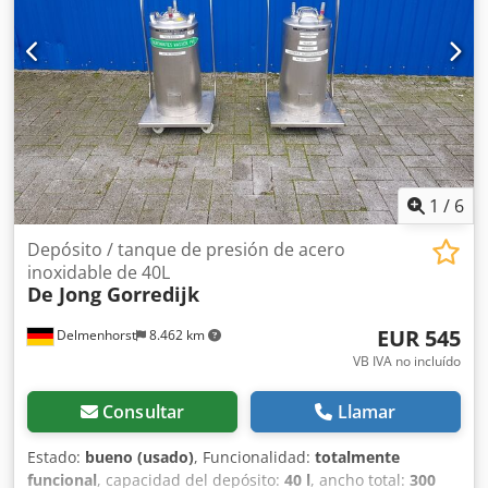
horas desde que eran nuevos. Este equipo ha sido
utilizado por un banco para triturar dinero en efectivo y
residuos confidenciales, y siempre se ha ubicado dentro
de un edificio seguro. Todo en excelentes condiciones y
perfecto funcionamiento. Dcedpfxsv Ilphe Aa Ejk
1
/
6
Depósito / tanque de presión de acero
inoxidable de 40L
De Jong Gorredijk
EUR 545
Delmenhorst
8.462 km
VB IVA no incluído
Consultar
Llamar
Estado:
bueno (usado)
, Funcionalidad:
totalmente
funcional
, capacidad del depósito:
40 l
, ancho total:
300