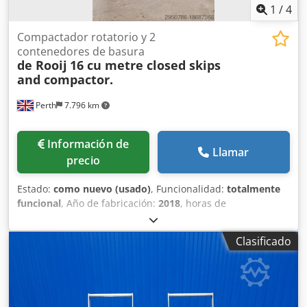
1
/
4
Compactador rotatorio y 2
contenedores de basura
de Rooij
16 cu metre closed skips
and compactor.
Perth
7.796 km
Información de
Llamar
precio
Estado:
como nuevo (usado)
, Funcionalidad:
totalmente
funcional
, Año de fabricación:
2018
, horas de
funcionamiento:
74 h
, número de máquina/vehículo:
PC16
/ P1551
, Compactador de tornillo y dos unidades de
Clasificado
contenedores cerrados de 16 m3, todos fabricados según
las más altas especificaciones por De Rooij en los Países
Bajos. Todos los equipos se han utilizado dentro de una
unidad de trituración de seguridad desde que eran
nuevos. Se desmanteló en 2023 y solo se han utilizado 74