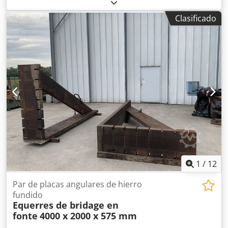
Dodpjzmw S Iofx Aa Eeck Dimensiones de ranuras en T: 38
x 22 mm Peso: aprox. 600 kg
Clasificado
1
/
12
Par de placas angulares de hierro
fundido
Equerres de bridage en
fonte
4000 x 2000 x 575 mm