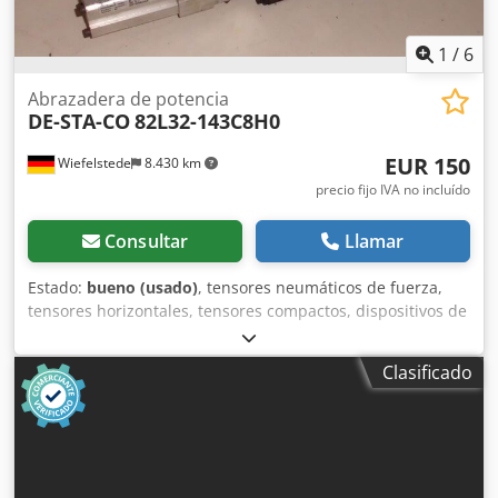
1
/
6
Abrazadera de potencia
DE-STA-CO
82L32-143C8H0
EUR 150
Wiefelstede
8.430 km
precio fijo IVA no incluído
Consultar
Llamar
Estado:
bueno (usado)
, tensores neumáticos de fuerza,
tensores horizontales, tensores compactos, dispositivos de
sujeción, tensores neumáticos de fuerza -Tipo: 82L32-
143C8H0 -Cantidad: 4 unidades disponibles -Precio: por
Clasificado
unidad -Peso: 2,1 kg/unidad Djdsb A H E Ispfx Aa Esck