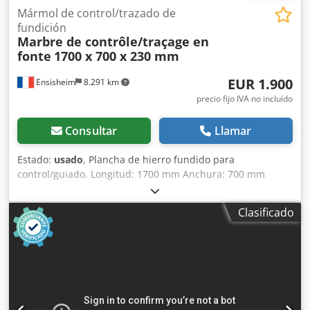
Mármol de control/trazado de
fundición
Marbre de contrôle/traçage en
fonte
1700 x 700 x 230 mm
EUR 1.900
Ensisheim
8.291 km
precio fijo IVA no incluído
Consultar
Llamar
Estado:
usado
, Plancha de hierro fundido para
control/guiado. Longitud: 1700 mm Anchura: 700 mm
Grosor: 230 mm Altura sobre los apoyos: 940 mm
Dcedpfjzqzy Djx Aa Esk Peso: 0,8 toneladas
Clasificado