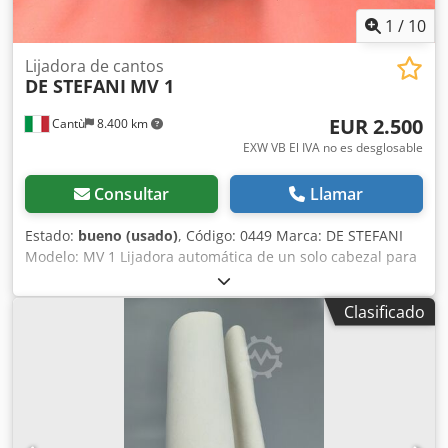
1
/
10
Lijadora de cantos
DE STEFANI
MV 1
EUR 2.500
Cantù
8.400 km
EXW VB El IVA no es desglosable
Consultar
Llamar
Estado:
bueno (usado)
, Código: 0449 Marca: DE STEFANI
Modelo: MV 1 Lijadora automática de un solo cabezal para
cantos y perfiles de madera, madera maciza, madera
chapada y otros materiales. Lijadora para perfiles y rebajes
Clasificado
con plato intercambiable, inclinable de -15° a +90° Motor
de 2 velocidades, rpm 710/1420 – Cv 1,3 – 2,5 Altura de
trabajo mm 100 Alimentación automática con velocidad
variable Guía de entrada ajustable Dodpjzmyp Ajfx Aa Esck
Aire comprimido 6 atm Diámetro de la salida de extracción
100 mm Dimensiones totales mm 2100 x 1600 x 1350 h
Peso kg 950