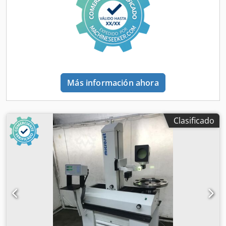
trabajo mín./máx.: 10/100 mm Ancho de trabajo mín.: 50
mm Cabina de protección Cuadro eléctrico Dimensiones
totales: 2700 x 1000 x 1250 h (mm) Peso: 1500 kg
Más información ahora
Clasificado