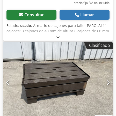
precio fijo IVA no incluído
Consultar
Llamar
Estado:
usado
, Armario de cajones para taller PAROLAI 11
cajones: 3 cajones de 40 mm de altura 6 cajones de 60 mm
de altura Dsdpfezmxttex Aa Esck 1 cajón de 150 mm de
altura 1 cajón de 90 mm de altura Dimensiones (L x An x
Clasificado
Al): 910 x 720 x 1110 mm Peso: aprox. 150 kg