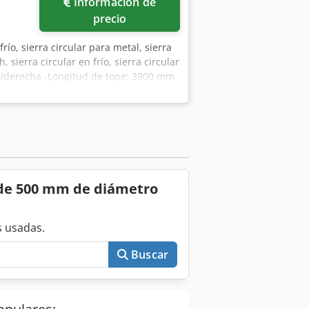
Información de
precio
 frío, sierra circular para metal, sierra
 sierra circular en frío, sierra circular
da/derecha -Longitud de tope: 3900 mm
nto: 3,0 / 5,0 kW -Ajuste de la base
ados plana: 400 x 120 mm / redondo Ø
Ø 180 mm Dkjdpfx Akjr R Abpouer -
-Velocidad de avance de la hoja de
 hoja de sierra -Transportador de
ansportador de rodillos derecho: total
1670/1760/H2020 mm / Peso 2340 kg -
r de 500 mm de diámetro
 usadas.
Buscar