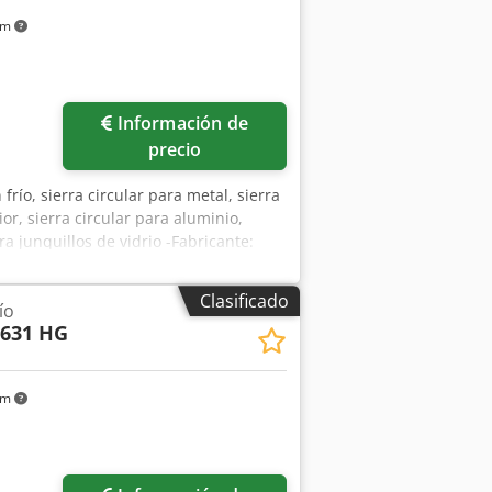
km
Información de
precio
 frío, sierra circular para metal, sierra
ior, sierra circular para aluminio,
a junquillos de vidrio -Fabricante:
esa de rodillos a la izquierda/derecha -
ierra: diámetro 400 mm -Potencia del
Clasificado
ío
 305 x 20 mm / redondo Ø 130 mm -
 631 HG
do Ø 130 mm -Sección cuadrada: 90°
os lados Dksdpjx Sdpyofx Akujr -
ulación continua 0 - 1000 mm/min -Mesa
km
derecha: total 6000/345/H1000 mm -
s: 10810/1150/H1765 mm -Peso total: