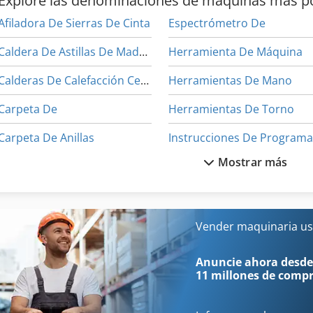
Explore las denominaciones de máquinas más p
Afiladora De Sierras De Cinta
Espectrómetro De
Caldera De Astillas De Madera
Herramienta De Máquina
Calderas De Calefacción Central
Herramientas De Mano
Carpeta De
Herramientas De Torno
Carpeta De Anillas
Mostrar más
Cilindro Hidráulico De Mano
M
Cortadora De Esquinas
Mesa De Enfriamiento
Dispositivo De Enfriamiento
Máquin
Vender maquinaria us
Equipo De Taller
Máquina De Carpintería
Anuncie ahora desde
11 millones de comp