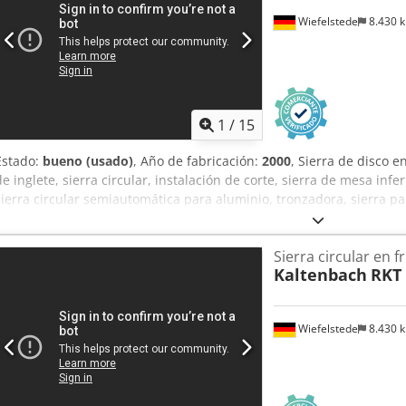
Wiefelstede
8.430 
1
/
15
Estado:
bueno (usado)
, Año de fabricación:
2000
, Sierra de disco en
de inglete, sierra circular, instalación de corte, sierra de mesa infer
sierra circular semiautomática para aluminio, tronzadora, sierra par
Kaltenbach, sierra de disco en frío/sierra circular para metal con m
Tipo: KKS 400 E, semiautomática sin avance de material -Hoja de s
Sierra circular en fr
motor: 1,8 / 2,7 kW -Capacidad de corte a 90 grados, perfil plano:
Kaltenbach
RKT
Capacidad de corte a 45 grados, perfil plano: 245 x 30 mm / redon
120 mm / 45° 110 mm -Inclinación (corte a inglete): giratoria a amb
Velocidad de corte: 13/26 m/min -Avance de la hoja de sierra: reg
Wiefelstede
8.430 
de rodillos izquierda: total 4000/345/H1000 mm -Mesa de rodillos 
Dimensiones de la sierra: 1150/930/H1765 mm -Dimensiones totale
1190 kg