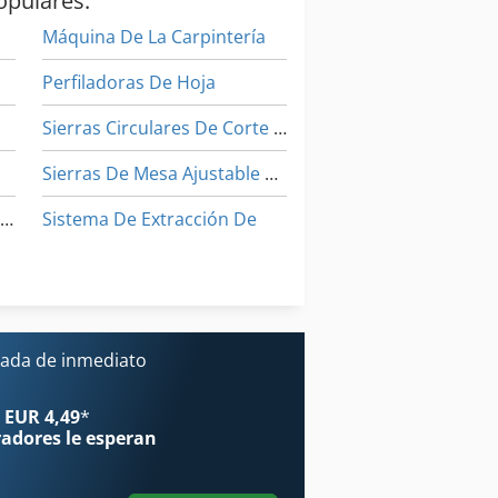
opulares:
Máquina De La Carpintería
Perfiladoras De Hoja
Sierras Circulares De Corte De Metales
Sierras De Mesa Ajustable En Altura
Instrucciones De Programación
Sistema De Extracción De
aquinas De Coser Industriales
Tijeras De Círculo
Torno De Ciclo De
a Cnc De La Carpintería
ada de inmediato
 EUR 4,49
*
radores
le esperan