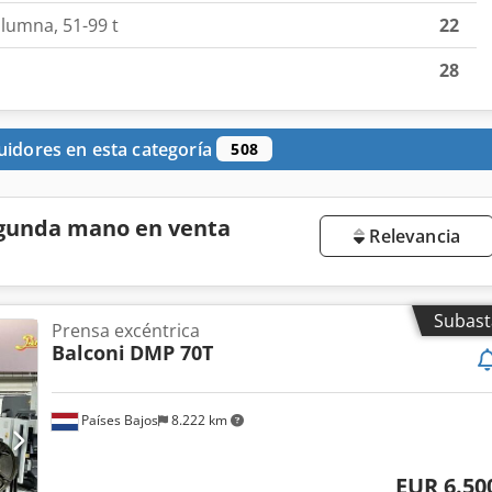
lumna, 51-99 t
22
28
uidores en esta categoría
508
egunda mano en venta
Relevancia
Subast
Prensa excéntrica
Balconi
DMP 70T
Países Bajos
8.222 km
EUR 6.50