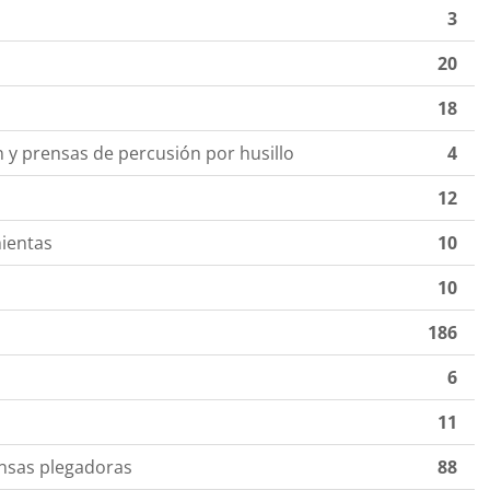
3
20
18
n y prensas de percusión por husillo
4
12
ientas
10
10
186
6
11
nsas plegadoras
88