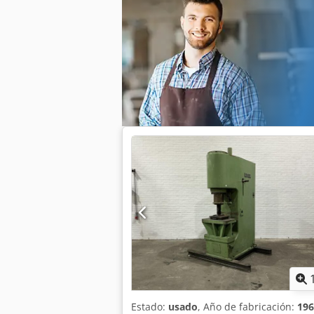
Tensión de conexión: 400 V Frecuencia
Ancho necesario: 4.800 mm Altura sobre
aprox.: 250.000 kg Equipamiento adicio
Dispositivo de sujeción automática de u
transferencia: sí
Estado:
usado
, Año de fabricación:
196