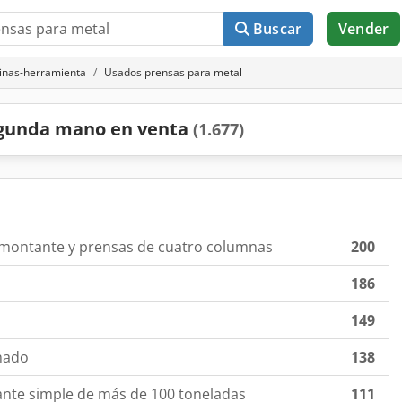
Buscar
Vender
uinas-herramienta
Usados prensas para metal
egunda mano en venta
(1.677)
 montante y prensas de cuatro columnas
200
186
149
nado
138
ante simple de más de 100 toneladas
111