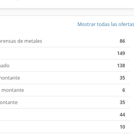
Mostrar todas las oferta
prensas de metales
86
149
nado
138
 montante
35
o montante
6
montante
35
44
10