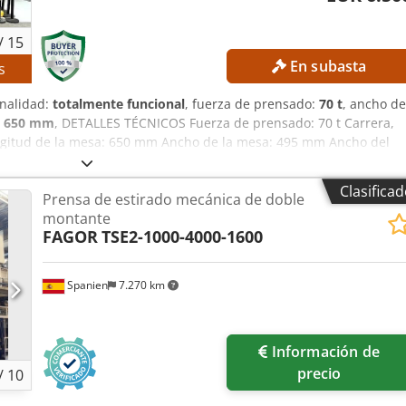
/
15
En subasta
s
onalidad:
totalmente funcional
, fuerza de prensado:
70 t
, ancho de
:
650 mm
, DETALLES TÉCNICOS Fuerza de prensado: 70 t Carrera,
ngitud de la mesa: 650 mm Ancho de la mesa: 495 mm Ancho del
INA Dsdpfxszrmm Ss Ah Rsck Sistema de control: CNC
x ancho x alto): 2.650 x 1.600 x 3.350 mm Peso en vacío: 9.000 kg
Clasifica
Prensa de estirado mecánica de doble
 EQUIPAMIENTO Documentación
montante
FAGOR
TSE2-1000-4000-1600
Spanien
7.270 km
Información de
precio
/
10