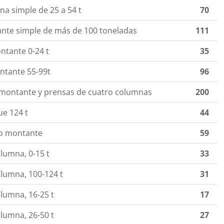
na simple de 25 a 54 t
70
ante simple de más de 100 toneladas
111
ntante 0-24 t
35
ntante 55-99t
96
 montante y prensas de cuatro columnas
200
ue 124 t
44
lo montante
59
lumna, 0-15 t
33
olumna, 100-124 t
31
lumna, 16-25 t
17
lumna, 26-50 t
27