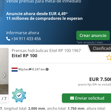
Vende prensas para metal de inmediato
 de red: 60 Hz Dimensiones/peso: Longitud necesaria: 7.500 mm
 el suelo: 7.360 mm Altura bajo el suelo: 4.000 mm Peso total
Anuncie ahora desde EUR 4,49
*
nal para prensas: Cortina de luz: sí Amortiguación de corte: sí
11 millones de compradores
le esperan
tillajes: sí Protección hidráulica contra sobrecargas: sí Sistema de
Informarse ahora
Crear anuncio
+34 911 433 456
*por anuncio / mes
Clasifica
Prensas hidráulicas Eitel RP 100 1967
Eitel
RP 100
Wijchen
8.247 km
EUR 7.50
precio fijo IVA no incluí
Enviar solicitud
1
/
7
7
, longitud total:
2.000 mm
, ancho total:
1.750 mm
, altura total: