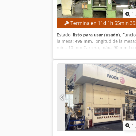
1
Termina en
11
d
1
h
55
min
38
Estado:
listo para usar (usado)
, Funci
la mesa:
495 mm
, longitud de la mesa
mín.: 10 mm Carrera, máx.: 90 mm Lo
soporte: 400 mm DETALLES DE LA MÁQU
Dimensiones y peso Dimensiones (largo 
Paquetes de transporte: 4 unidades
1