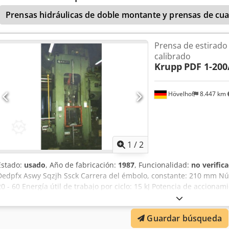
Prensas hidráulicas de doble montante y prensas de cu
Prensa de estirado
calibrado
Krupp
PDF 1-200
Hövelhof
8.447 km
1
/
2
Estado:
usado
, Año de fabricación:
1987
, Funcionalidad:
no verific
Dedpfx Aswy Sqzjh Ssck Carrera del émbolo, constante: 210 mm Núm
20 - 60 Energía útil de trabajo por ciclo: 15 kJ Potencia de accionam
herramienta entre la mesa y el émbolo, carrera inferior, ajuste su
mm Superficie de sujeción del émbolo: 600 x 600 mm Superficie de
Guardar búsqueda
Carrera del expulsor: 90 mm Peso: 20 t