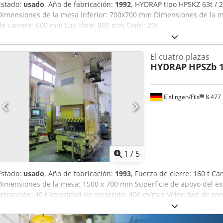
renovado en 2004 Instalación del fabricante con temporizador para
Estado:
usado
, Año de fabricación:
1992
, HYDRAP tipo HPSKZ 63t / 2
control - Sistema hidráulico revisado/modernizado con enfriador de
Dimensiones de la mesa inferior: 700x700 mm Dimensiones de la 
pronto lista para demostración bajo potencia Entrega : ex stock - c
de carrera: 600 mm Luz libre: 800 mm Cojín: 20t
después de la recepción de la factura después de la recepción de 
selección de prensas hidráulicas siempre en nuestro stock, por fav
El cuatro plazas
HYDRAP
HPSZb 
Eislingen/Fils
8.477
1
/
5
Estado:
usado
, Año de fabricación:
1993
, Fuerza de cierre: 160 t 
Dimensiones de la mesa: 1500 x 700 mm Superficie de apoyo del e
retracción: 40 t Velocidad de recorrido: 400 m/min Velocidad de reco
recorridos/min Velocidad de retorno: 350 mm/min Fuerza del sistem
sistema de extracción: 100 mm Consumo total de energía: 42 kW Pe