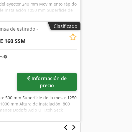
 del eyector 240 mm Movimiento rápido
de instalación 1050 mm Superficie de
U Sxjh Seck Requisito de potencia
rox. AxPxA 1000x2200x4000 mm Ejecución
Clasificado
sa de estirado -
rigeración por agua Barrera de luz
Eyector en el ariete Teleservicio
E 160 SSM
km
Información de
precio
ra: 500 mm Superficie de la mesa: 1250
1000 mm Altura de instalación: 800
manos Dodpfx Aolp U Hgoh Seck
 Almohadilla de tracción