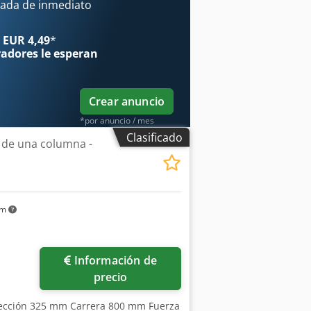
ecorrido del sistema de expulsión: 50
ada de inmediato
 EUR 4,49
*
radores
le esperan
Crear anuncio
*por anuncio / mes
Clasificado
o de una columna -
km
Información de
precio
oyección 325 mm Carrera 800 mm Fuerza