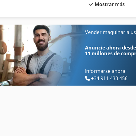
Mostrar más
Prensa De Encolado
Prensa De Montaje
Prensa De Estampado
Prensa De Papel
Prensa De Extrusión
Prensa De Rodillos
Vender maquinaria us
Prensa De Forja
Prensa De Taller
Anuncie ahora desde
11 millones de comp
Informarse ahora
+34 911 433 456