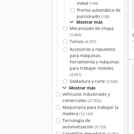
metal
(149)
Prensa automática de
punzonado
(138)
Mostrar más
Mecanizado de chapa
(5.469)
Tornos
(4.357)
Accesorios y repuestos
para máquinas-
herramienta y máquinas
para trabajar metales
(4.087)
Soldadura y corte
(2.536)
Mostrar más
Vehículos industriales y
comerciales
(27.832)
Maquinaria para trabajar la
madera
(12.169)
Tecnología de
automatización
(9.153)
Carretillas elevadoras
(9.051)