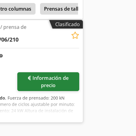
atro columnas
Prensas de taller
Hydrap
Kru
Clasificado
 / prensa de
/06/210
Pedir más fotos
Información de
precio
ado
, Fuerza de prensado: 200 kN
ero de ciclos ajustable por minuto:
iento: 24 kW Altura de instalación de
perior: 500 mm Ajuste del émbolo: 100
 sujeción de la mesa: 600 x 600 mm