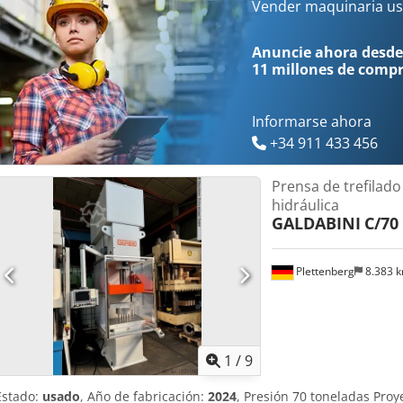
Dcodpfx Aeh Ra R Ish Sok Presión del sistema de expulsión: 50 kN R
Vender maquinaria us
mm
Anuncie ahora desde
11 millones de comp
Informarse ahora
+34 911 433 456
Prensa de trefilad
hidráulica
GALDABINI
C/70
Plettenberg
8.383 
1
/
9
Estado:
usado
, Año de fabricación:
2024
, Presión 70 toneladas Pr