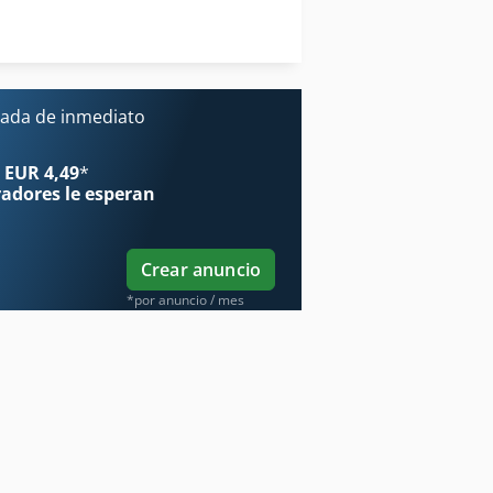
Taladro De Columna
Ver Prensa
ada de inmediato
 EUR 4,49
*
radores
le esperan
Crear anuncio
*por anuncio / mes