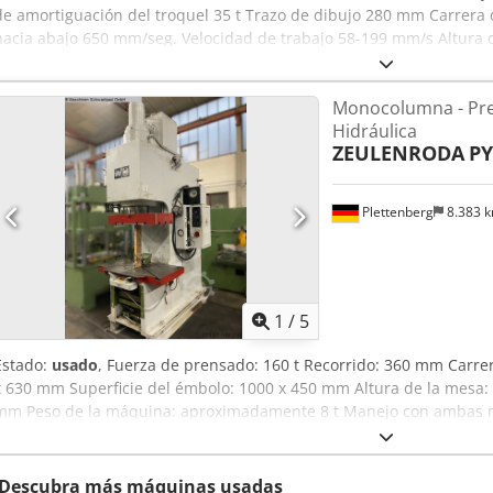
de amortiguación del troquel 35 t Trazo de dibujo 280 mm Carrera
hacia abajo 650 mm/seg. Velocidad de trabajo 58-199 mm/s Altura 
la mesa 900x580 mm Superficie del ariete 460x460 mm Djdpfx Aovn 
total 45 kW Peso de la máquina aprox. 6,3 t Espacio necesario ap
Monocolumna - Pren
súper rápida Operación urgente Parada de presión y recorrido. Ref
Hidráulica
Lubricación central con grasa Función de amortiguación del troquel 
ZEULENRODA
PY
Plettenberg
8.383 
1
/
5
Estado:
usado
, Fuerza de prensado: 160 t Recorrido: 360 mm Carre
x 630 mm Superficie del émbolo: 1000 x 450 mm Altura de la mesa: 
mm Peso de la máquina: aproximadamente 8 t Manejo con ambas 
Manejo con pedal Avance rápido Desconexión de fuerza y recorrido
Descubra más máquinas usadas