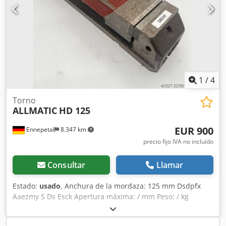
1
/
4
Torno
ALLMATIC
HD 125
EUR 900
Ennepetal
8.347 km
precio fijo IVA no incluído
Consultar
Llamar
Estado:
usado
, Anchura de la mordaza: 125 mm Dsdpfx
Aaezmy S Ds Esck Apertura máxima: / mm Peso: / kg
Longitud total: / mm Tornillo de máquina Allmatic, tensor
de alta presión HD 125 - Sin llave para el tornillo de