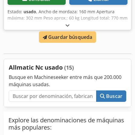
Estado:
usado
, Ancho de mordaza: 160 mm Apertura
máxima: 302 mm Peso aprox.: 60 kg Longitud total: 770 mm
Apertura S1/mm: 0-152 Apertura S2/mm (ajustable
mediante pasador): 147-302 Niveles de fuerza de sujeción:
Guardar búsqueda
4 Fuerza máxima de sujeción en kN: 60 Ejecución:
Mecánica Apertura mínima/mm: 0 Pieza de trabajo: Pieza
pre-mecanizada Ancho de mordaza/mm: 160 Apertura
máxima/mm: 302 Apertura: 302 mm Dedpfoypwfhsx Aa
Eeck - Incluye 2 mordazas de sujeción - Sin llave de tornillo
Allmatic Nc usado
(15)
de banco
Busque en Machineseeker entre más que 200.000
máquinas usadas.
Buscar
Explore las denominaciones de máquinas
más populares: