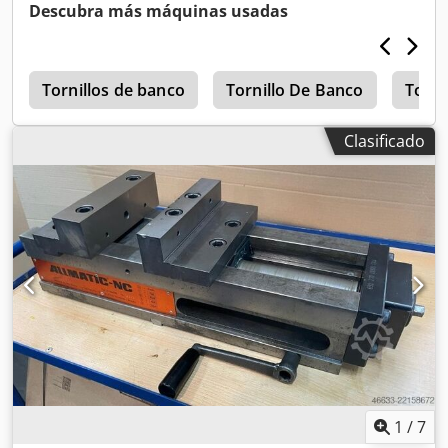
máquina.
Descubra más máquinas usadas
0
Tornillos de banco
Tornillo De Banco
Torni
Clasificado
1
/
7