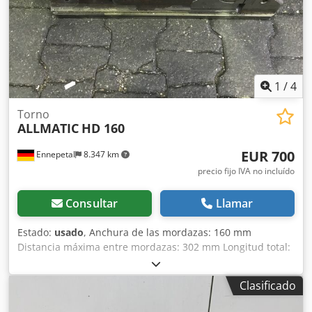
mm Rango de sujeción b: 189 – 435 mm Altura de las
mordazas: 60 mm Longitud del cuerpo base: 530 mm
Longitud total: 615 mm Altura del cuerpo base: 115 mm
Peso: 60 kg Usado, en buen estado.
1
/
4
Torno
ALLMATIC
HD 160
EUR 700
Ennepetal
8.347 km
precio fijo IVA no incluído
Consultar
Llamar
Estado:
usado
, Anchura de las mordazas: 160 mm
Distancia máxima entre mordazas: 302 mm Longitud total:
770 mm Peso: aproximadamente 60 kg Tornillo de banco
hidráulico Allmatic 160 con presión de sujeción ajustable
Clasificado
Longitud total: 770 mm Dodpszcghxsfx Aa Eeck Anchura de
las mordazas: 160 mm Altura de las mordazas: 50 mm