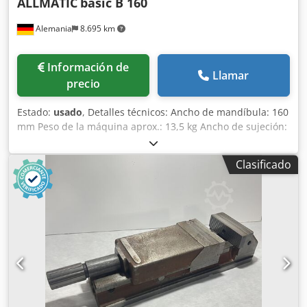
ALLMATIC
basic B 160
Alemania
8.695 km
Información de
Llamar
precio
Estado:
usado
, Detalles técnicos: Ancho de mandíbula: 160
mm Peso de la máquina aprox.: 13,5 kg Ancho de sujeción:
208 mm Tornillo de banco para fresadoras Par de apriete
80 kN Par de apriete 120 Nm Fuerza de sujeción 50 kN
Clasificado
Dcodpfxovc Dv Aj Aa Eek *