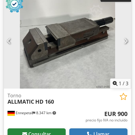
Apertura mínima/mm: 0 Pieza de trabajo: Pieza pre-
mecanizada Anchura de mordaza/mm: 160 Apertura
máxima/mm: 302 Apertura: 302 mm - Incl. 2x garras de
sujeción Dcedpfx Aaoypwfuj Eok - Sin llave de tornillo de
banco
1
/
3
Torno
ALLMATIC
HD 160
EUR 900
Ennepetal
8.347 km
precio fijo IVA no incluído
Consultar
Llamar