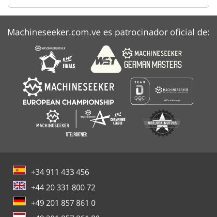
Nakamura As 200
Nakamura Wt 250
Machineseeker.com.ve es patrocinador oficial de:
Ng 200
+34 911 433 456
+44 20 331 800 72
+49 201 857 861 0