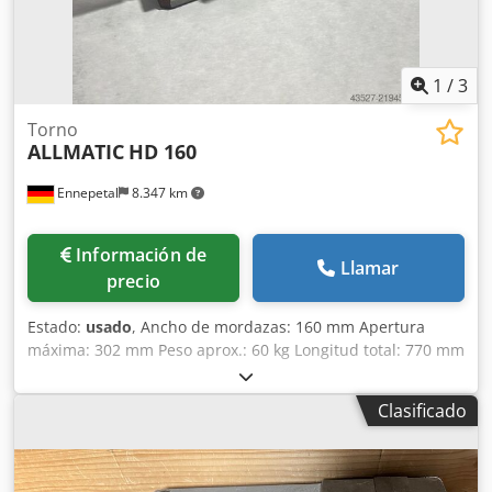
1
/
3
Torno
ALLMATIC
HD 160
Ennepetal
8.347 km
Información de
Llamar
precio
Estado:
usado
, Ancho de mordazas: 160 mm Apertura
máxima: 302 mm Peso aprox.: 60 kg Longitud total: 770 mm
Apertura S1/mm: 0-152 Apertura S2/mm (ajustable
mediante pasador): 147-302 Niveles de fuerza de sujeción:
Clasificado
4 Fuerza máxima de sujeción en kN: 60 Ejecución:
Mecánica Apertura mínima/mm: 0 Pieza de trabajo: Pieza
pre-mecanizada Ancho de mordazas/mm: 160 Apertura
máxima/mm: 302 Apertura: 302 mm - Incluye 2x garras de