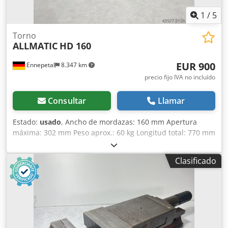
1
/
5
Torno
ALLMATIC
HD 160
EUR 900
Ennepetal
8.347 km
precio fijo IVA no incluído
Consultar
Llamar
Estado:
usado
, Ancho de mordazas: 160 mm Apertura
máxima: 302 mm Peso aprox.: 60 kg Longitud total: 770 mm
Apertura S1/mm: 0-152 Apertura S2/mm (ajustable
mediante pasador): 147-302 Niveles de fuerza de sujeción:
Clasificado
4 Fuerza máxima de sujeción en kN: 60 Ejecución:
Mecánica Apertura mínima/mm: 0 Pieza de trabajo: Pieza
pre-mecanizada Ancho de mordazas/mm: 160 Dcsdpsypwf
Iofx Aa Eek Apertura máxima/mm: 302 Apertura: 302 mm -
Incluye 2x garras de sujeción - Sin llave de tornillo de
banco