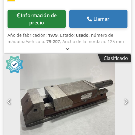
Información de
Llamar
precio
Año de fabricación:
1979
, Estado:
usado
, número de
máquina/vehículo:
79-207
, Ancho de la mordaza: 125 mm
Dcedpe Avhdjfx Aa Eok Altura de la mordaza: 42 mm
Distancia entre mordazas: 202 mm
Clasificado