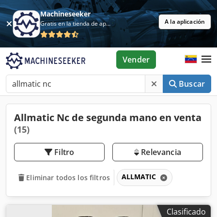
Machineseeker
A la aplicación
Gratis en la tienda de aplicaciones
Vender
Buscar
Allmatic Nc de segunda mano en venta
(15)
Filtro
Relevancia
ALLMATIC
Eliminar todos los filtros
Clasificado