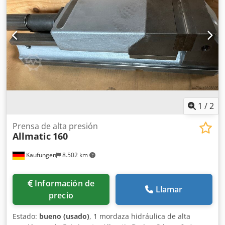
sujeción Dodpfx Aajy S Dtre Esck - Sin llave de tornillo de
banco
1
/
2
Prensa de alta presión
Allmatic
160
Kaufungen
8.502 km
Información de
Llamar
precio
Estado:
bueno (usado)
, 1 mordaza hidráulica de alta