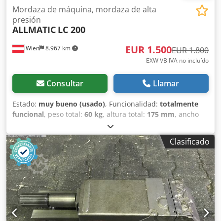
Mordaza de máquina, mordaza de alta
presión
ALLMATIC
LC 200
EUR 1.500
Wien
8.967 km
EUR 1.800
EXW VB IVA no incluído
Consultar
Llamar
Estado:
muy bueno (usado)
, Funcionalidad:
totalmente
funcional
, peso total:
60 kg
, altura total:
175 mm
, ancho
de mandíbula:
200 mm
, longitud total:
615 mm
, ancho
total:
200 mm
, altura de la mandíbula:
60 mm
, ancho de
Clasificado
sujeción:
200 mm
, rango de sujeción:
435 mm
,
Equipamiento:
placa de características disponible
, Morsa
de máquina Allmatic-NC, dispositivo de sujeción de alta
presión Tipo LC 200 Anchura de las mordazas: 200 mm
Cuerpo base, tipo LC 160/200 Anchura del cuerpo base:
164 mm Fuerza de sujeción ajustable, máx. 60 kN Nivel 0:
directa Nivel 1: 15 kN Nivel 2: 30 kN Nivel 3: 45 kN Nivel 4:
60 kN Dodjzfimujpfx Aa Eeck Rango de sujeción a: 0-250