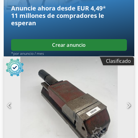
Anuncie ahora desde EUR 4,49
*
11 millones de compradores
le
esperan
Crear anuncio
*por anuncio / mes
Clasificado