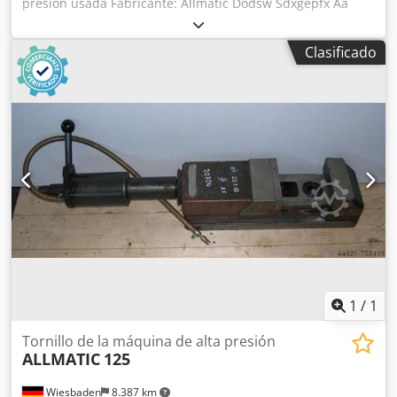
presión usada Fabricante: Allmatic Dodsw Sdxgepfx Aa
Esck Modelo: 160 Datos técnicos: Ancho de mordazas: 160
mm Rango de sujeción I: 0 mm – 152 mm Rango de
Clasificado
sujeción II: 147 mm – 302 mm Fuerza de apriete: 60 kN
Peso: 60 kg Altura del cuerpo base: 137 mm Altura de
mordazas: 50 mm Altura de apoyo: −0,0585 mm L4: 613
mm – 915 mm Disponibles 2 unidades
1
/
1
Tornillo de la máquina de alta presión
ALLMATIC
125
Wiesbaden
8.387 km