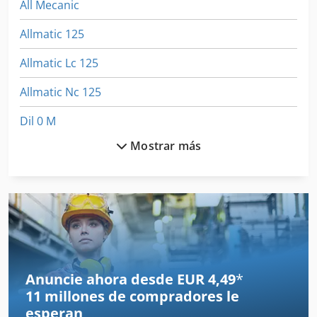
All Mecanic
Allmatic 125
Allmatic Lc 125
Allmatic Nc 125
Dil 0 M
Mostrar más
Dmu 125 P Hi-Dyn
Eisele Lms 2
Entrenador De
Equipo De Taller
Gildemeister Ct 20
Anuncie ahora desde EUR 4,49
*
11 millones de compradores
le
Gildemeister Nef 320
esperan