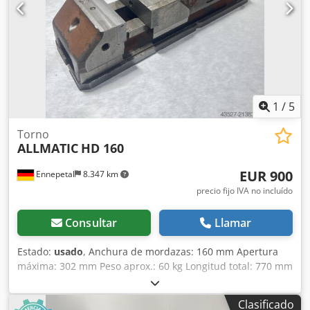
1
/
5
Torno
ALLMATIC
HD 160
EUR 900
Ennepetal
8.347 km
precio fijo IVA no incluído
Consultar
Llamar
Estado:
usado
, Anchura de mordazas: 160 mm Apertura
máxima: 302 mm Peso aprox.: 60 kg Longitud total: 770 mm
Apertura S1/mm: 0-152 Apertura S2/mm (ajustable
mediante pasador): 147-302 Niveles de fuerza de apriete: 4
Clasificado
Fuerza máxima de apriete en kN: 60 Ejecución: Mecánica