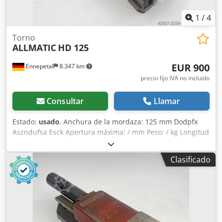
1
/
4
Torno
ALLMATIC
HD 125
EUR 900
Ennepetal
8.347 km
precio fijo IVA no incluído
Consultar
Llamar
Estado:
usado
, Anchura de la mordaza: 125 mm Dodpfx
Aszndufsa Esck Apertura máxima: / mm Peso: / kg Longitud
total: / mm Tornillo de máquina Allmatic, tensor de alta
presión HD 125 - Sin llave para el tornillo de máquina.
Clasificado