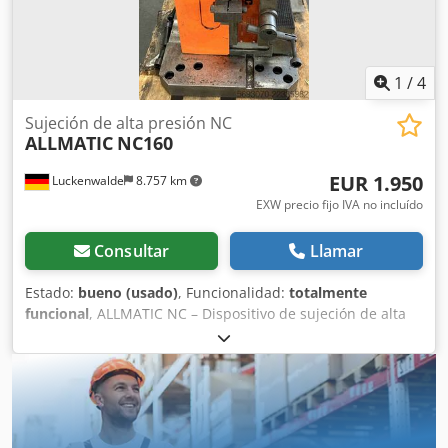
1
/
4
Sujeción de alta presión NC
ALLMATIC
NC160
EUR 1.950
Luckenwalde
8.757 km
EXW precio fijo IVA no incluído
Consultar
Llamar
Estado:
bueno (usado)
, Funcionalidad:
totalmente
funcional
, ALLMATIC NC – Dispositivo de sujeción de alta
presión - Modelo NC 160 - Incluye 2 juegos de mordazas
Dcsdpfx Aszlytroa Ejk - Incluye consola angular para
mecanizado horizontal - Incluye placa base de 350 x 350
mm