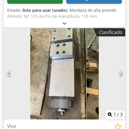
Estado:
listo para usar (usado)
, Mordaza de alta presión
Allmatic NC 125 Ancho de mandíbula: 125 mm
Envergadura: 214 mm con placa base para trabajos
verticales. Longitud total sin placa base: 450 mm Longitud
Clasificado
total con placa base: 505 mm Altura: 145 mm Le invitamos
a venir a visitarnos. Estaremos encantados de organizar un
envío rentable para usted. organizar Recibirá una factura
correcta. También se podrá emitir factura neta para
clientes extranjeros. Se requiere un número de
identificación de IVA válido. Sujeto a venta previa. Visita
nuestra tienda y descubre nuestras otras ofertas. Los
nombres de empresas y marcas comerciales mencionadas
son propiedad de sus dueños y se utilizan únicamente
para identificar y describir los productos. Dedpfx Aowc At
Esa Eeck Pueden producirse desviaciones de los datos
técnicos y errores en la descripción del artículo.
Reservados todos los derechos.
1
/
3
Vice