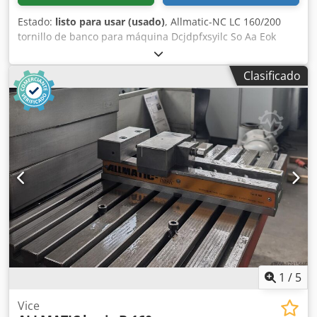
Estado:
listo para usar (usado)
, Allmatic-NC LC 160/200
tornillo de banco para máquina Dcjdpfxsyilc So Aa Eok
Etapa 1 = 15 kN Etapa 2 = 30 kN Etapa 3 = 45 kN Etapa 4 =
60 kN ¡Célula de medición de presión no incluida en el
Clasificado
volumen de suministro! Puede concertar una visita para
inspeccionar el producto. También podemos organizar un
transporte económico para usted. Recibirá una factura
oficial. Para clientes extranjeros, también se puede emitir
una factura neta. Requisito previo es un número de
identificación de IVA válido. Sujeto a venta previa. Visite
nuestra tienda y consulte también nuestras demás ofertas.
Los nombres de empresas y marcas indicados son
propiedad de sus respectivos dueños y solo se utilizan
para identificación y descripción de los productos. Se
reservan posibles desviaciones en los datos técnicos así
como errores en la descripción del artículo.
1
/
5
Vice