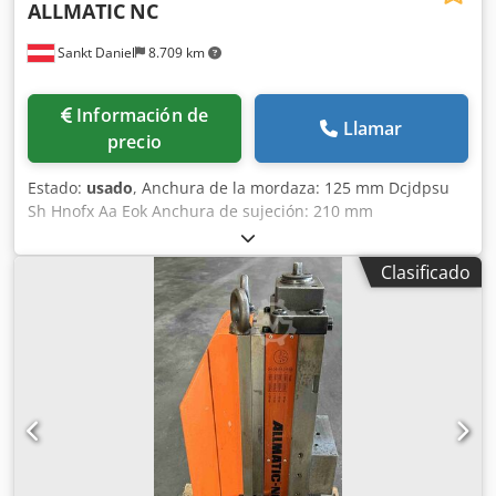
ALLMATIC
NC
Sankt Daniel
8.709 km
Información de
Llamar
precio
Estado:
usado
, Anchura de la mordaza: 125 mm Dcjdpsu
Sh Hnofx Aa Eok Anchura de sujeción: 210 mm
Clasificado