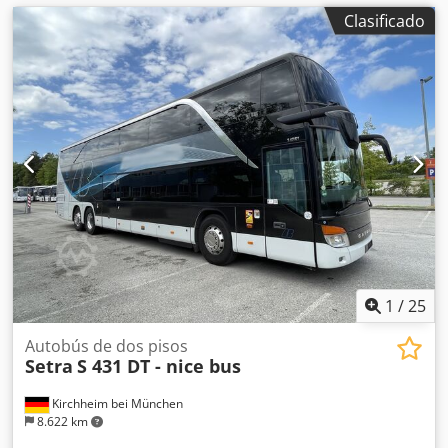
Clasificado
1
/
25
Autobús de dos pisos
Setra
S 431 DT - nice bus
Kirchheim bei München
8.622 km