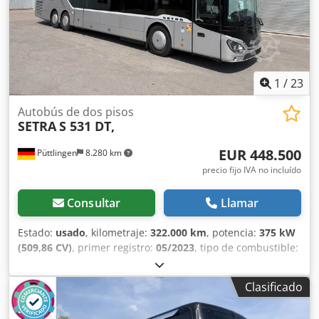
otros. Codpfx Aex Nh T Dom Eoha
1
/
23
Autobús de dos pisos
SETRA
S 531 DT,
EUR 448.500
Püttlingen
8.280 km
precio fijo IVA no incluído
Consultar
Llamar
Estado:
usado
, kilometraje:
322.000 km
, potencia:
375 kW
(509,86 CV)
, primer registro:
05/2023
, tipo de combustible:
diésel
, número de asientos:
81
, tipo de engranaje:
automático
, clase de emisión:
Euro 6
, color:
plateado
,
Clasificado
frenos:
retardador
, Equipamiento:
ABS, Programa
electrónico de estabilidad (ESP), aire acondicionado,