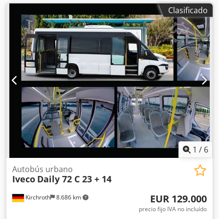
Clasificado
1
/
6
Autobús urbano
Iveco
Daily 72 C 23 + 14
EUR 129.000
Kirchroth
8.686 km
precio fijo IVA no incluído