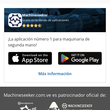
Sistema De Extracción De
Sistema De Transporte
Machineseeker
Gratis en la tienda de aplicaciones
Transportador De Banda Articulada
Transporte De Contenedores
¡La aplicación número 1 para maquinaria de
Unidad De Motor
segunda mano!
Vehículo De Transporte Del Corredor
Vehículo Municipal
Más información
Machineseeker.com.ve es patrocinador oficial de: