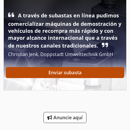
Generador De
Equipamientos adicionales bajo pedido del cliente.
Dkodoycv Nljpfx Ai Ior Precio a consultar, modelo básico
Generadores De
A través de subastas en línea pudimos
desde 220.000,- € neto. También disponemos de modelos
comercializar máquinas de demostración y
usados en stock. Años de fabricación 2018 - 2022. Por favor
Herramienta De Máquina
consúltenos.
vehículos de recompra más rápido y con
mayor alcance internacional que a través
Instrucciones De Programación
de nuestros canales tradicionales.
Maquinas De Coser Industriales
Christian Jenk, Doppstadt Umwelttechnik GmbH
Motor De Carro
Enviar subasta
Máquina De Carpintería
Máquina De La Carpintería
Máquina De La Construcción
Máquina De Recolección
Anuncie aquí
Sistema De Clasificación