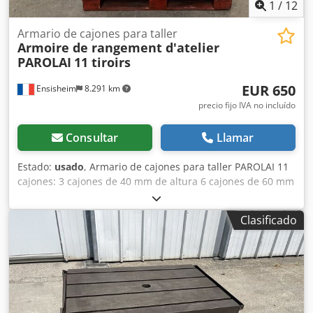
Rud y alojamiento para puntales, suelo de chapa y
1
/
12
madera, n.º 12 neumáticos 245.70 R 17.5, laterales de
aluminio en el cuello, garantía del fabricante,
Armario de cajones para taller
Armoire de rangement d'atelier
CONCESIONARIO INTERDRIVE SRL - PARMA. Chodsznm
PAROLAI
11 tiroirs
Tqopfx Ag Tsa
EUR 650
Ensisheim
8.291 km
precio fijo IVA no incluído
Consultar
Llamar
Estado:
usado
, Armario de cajones para taller PAROLAI 11
cajones: 3 cajones de 40 mm de altura 6 cajones de 60 mm
de altura 1 cajón de 150 mm de altura 1 cajón de 90 mm
de altura Chodpfx Aozmxttog Tsa Dimensiones (L x An x Al):
Clasificado
910 x 720 x 1110 mm Peso: aprox. 150 kg