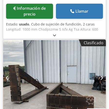
Información de
Llamar
precio
Estado:
usado
, Cubo de sujeción de fundición, 2 caras
Longitud: 1000 mm Chsdpszmw S Isfx Ag Tsa Altura: 600
mm Profundidad: 800 mm Dimensiones de ranuras en T:
38 x 22 mm Peso: aprox. 600 kg
Clasificado