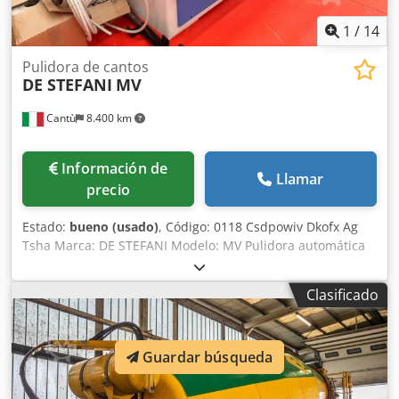
1
/
14
Pulidora de cantos
DE STEFANI
MV
Cantù
8.400 km
Información de
Llamar
precio
Estado:
bueno (usado)
, Código: 0118 Csdpowiv Dkofx Ag
Tsha Marca: DE STEFANI Modelo: MV Pulidora automática
de cantos para pulir poliéster, poliuretano y otras pinturas
Características: Sistema de tracción sobre orugas con
Clasificado
patines de goma Prensor superior manual con ruedas de
goma Barra de soporte ajustable para piezas anchas
Composición: 1.er grupo - 2 cepillos ajustables - Motor de
Guardar búsqueda
4 CV 2.º grupo - 1 cepillo - Motor de 2 CV Altura de la
superficie de trabajo: 870 mm Velocidad de avance: de 5 a
25 m/min Longitud de trabajo mín.: 150 mm Altura de