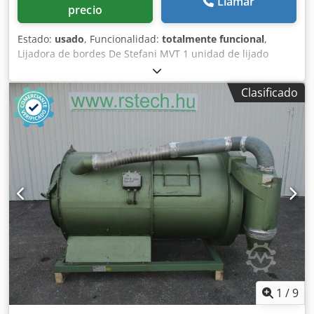
Llamar
precio
Estado:
usado
, Funcionalidad:
totalmente funcional
,
Lijadora de bordes De Stefani MVT 1 unidad de lijado
Altura máxima de la pieza: 100 mm Cjdpfsznu D Rsx Ag
Tjha Motor de la unidad de lijado: 2,5 kW Unidad de lijado
Clasificado
con sistema de autoafilado Ajuste manual de la unidad de
lijado Ajuste manual del ángulo de la unidad Unidad de
lijado con oscilación Velocidad de avance regulable
mediante variador Motor de avance de 0,74 kW
1
/
9