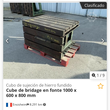
ranuras en T: 42 x 25 mm 2 caras con ranuras Peso:
Clasificado
aproximadamente 1 tonelada
1
/
9
Cubo de sujeción de hierro fundido
Cube de bridage en fonte
1000 x
600 x 800 mm
Ensisheim
8.291 km