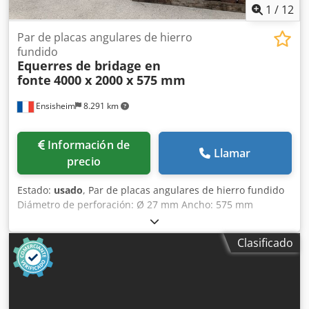
1
/
12
Par de placas angulares de hierro
fundido
Equerres de bridage en
fonte
4000 x 2000 x 575 mm
Ensisheim
8.291 km
Información de
Llamar
precio
Estado:
usado
, Par de placas angulares de hierro fundido
Diámetro de perforación: Ø 27 mm Ancho: 575 mm
Profundidad: 2000 mm Altura total: 4000 mm Chjdpfxszmw
Naj Ag Tsa Peso unitario: aprox. 6 toneladas
Clasificado