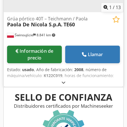
1
/
13
Grúa pórtico 40T – Teichmann / Paola
Paola De Nicola S.p.A.
TE60
Świnoujście
8.841 km
Información de
Llamar
precio
Estado:
usado
, Año de fabricación:
2008
, número de
máquina/vehículo:
K122C019
, horas de funcionamiento:
527 h
, Grúa pórtico de 40 toneladas – Teichmann / Paola
De Nicola Se vende una grúa pórtico con una capacidad de
elevación de 40 toneladas, tras una modernización integral
SELLO DE CONFIANZA
realizada en 2025 por Teichmann GmbH. La máquina está
en perfecto estado de funcionamiento, con las
Distribuidores certificados por Machineseeker
certificaciones y la documentación técnica completas y
actualizadas. Datos básicos: • Fabricante: Paola De Nicola
S.p.A. • Año de fabricación: 2008 • Modernización: 2025