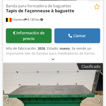
Banda para formadora de baguettes
Tapis de Façonneuse
à baguette
Charleroi
8.130 km
Información de
Llamar
precio
Año de fabricación:
2026
, Estado:
nuevo
, Se vende un
importante lote de bandas para moldeadoras de barras.
Marcas disponibles: - MAJOR - BONGARD - MERAND
TENOR/TREGOR - BERTRAND EURO2000 - BERTRAND
Clasificado
EUROMAP - JAC - PANIRECORD F73 - PANIRECORD F60/F57 -
SINMAG - PAVAILLER - STAFF Precios unitarios y al por
mayor. Se venden en kits completos para una moldeadora,
que incluyen: - Banda delantera - Banda trasera - Banda
inferior de refuerzo Chodpozqt Tcsfx Ag Tea - Banda de
recepción