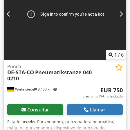
1
/
6
Punch
DE-STA-CO
Pneumatikstanze 040
0210
EUR 750
Wiefelstede
8.430 km
precio fijo IVA no incluído
Consultar
Llamar
Estado:
usado
, Punzonadora, punzonadora neumática,
máquina punzonadora, dispositivo de punzonado,