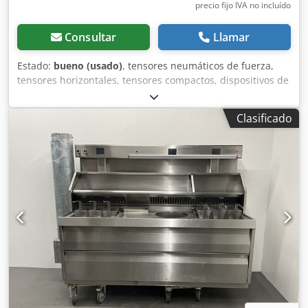
precio fijo IVA no incluído
Consultar
Llamar
Estado:
bueno (usado)
, tensores neumáticos de fuerza,
tensores horizontales, tensores compactos, dispositivos de
sujeción, tensores neumáticos de fuerza -Tipo: 82L32-
143C8H0 -Cantidad: 4 unidades disponibles -Precio: por
Clasificado
unidad -Peso: 2,1 kg/unidad Chedob A H E Iopfx Ag Tea