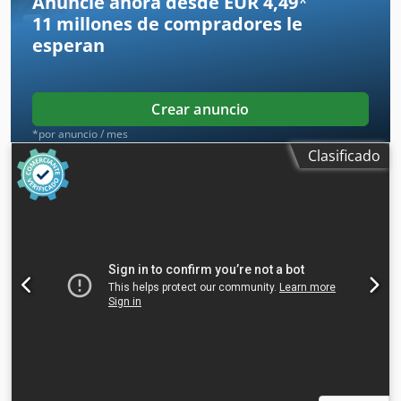
Anuncie ahora desde EUR 4,49
*
M306 (con visera de confort) - Protección auditiva tipo
11 millones de compradores
le
cápsula con adaptador para casco - Manguera de aire de
esperan
longitud ajustable - Regulador de aire comprimido con
cinturón - Manguera de suministro de aire respirable de
10 m - Unidad de preparación de aire respirable - Pala
Crear anuncio
para hielo
*por anuncio / mes
Clasificado