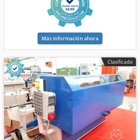
(Teichmann GmbH) • Capacidad de elevación: 4 carros x
15T (total 40T) • Número de serie: K122C019 • Dimensiones:
aproximadamente 11.000 x 11.000 x 15.450 mm (A x L x Al)
• Altura bajo el travesaño: aproximadamente 12.800 mm •
Velocidad de elevación: 4,0 / 8,0 m/min • Velocidad del
carro: 12 m/min • Velocidad de desplazamiento: 90 m/min •
Más información ahora
Motor: Diésel Ubicación: Świnoujście, Polonia Condiciones:
• Venta bajo las condiciones EXW Świnoujście Cedpfx Ajzick
Ijg Tjha • Desmontaje y carga (a cargo del vendedor)
Documentación: Se puede proporcionar documentación
Clasificado
técnica detallada, fotografías y vídeos adicionales que
muestren la grúa pórtico a las partes interesadas, previa
confirmación de su interés en la compra. Contacto: Si está
interesado en adquirir este equipo, póngase en contacto
por correo electrónico.