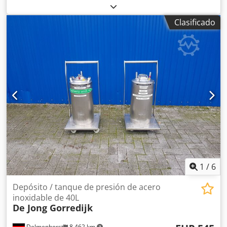
funcionamiento:
74 h
, número de máquina/vehículo:
PC16
/ P1551
, Compactador de tornillo y dos unidades de
Clasificado
contenedores cerrados de 16 m3, todos fabricados según
las más altas especificaciones por De Rooij en los Países
Bajos. Todos los equipos se han utilizado dentro de una
unidad de trituración de seguridad desde que eran
nuevos. Se desmanteló en 2023 y solo se han utilizado 74
horas desde que eran nuevos. Este equipo ha sido
utilizado por un banco para triturar dinero en efectivo y
residuos confidenciales, y siempre se ha ubicado dentro
de un edificio seguro. Todo en excelentes condiciones y
perfecto funcionamiento. Chodov Ilphjpfx Ag Toa
1
/
6
Depósito / tanque de presión de acero
inoxidable de 40L
De Jong Gorredijk
Delmenhorst
8.462 km