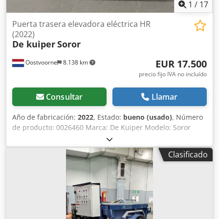
1
/
17
Puerta trasera elevadora eléctrica HR
(2022)
De kuiper
Soror
EUR 17.500
Oostvoorne
8.138 km
precio fijo IVA no incluído
Consultar
Llamar
Año de fabricación:
2022
, Estado:
bueno (usado)
, Número
de producto: 0026460 Marca: De Kuiper Modelo: Soror
Categoría del producto: Freidoras Longitud: 2700 mm
Anchura: 920 mm Altura: 1800 mm Tensión de conexión
Clasificado
(V): 400 Potencia (W): 47150 Año de fabricación: 2022
Cjdpfx Ajzbmptog Toha Equipado con sistema de filtrado
de grasa. Incluye 3 cubas (1x ORE440 y 2x ORE540) y
bandeja de desbaste.