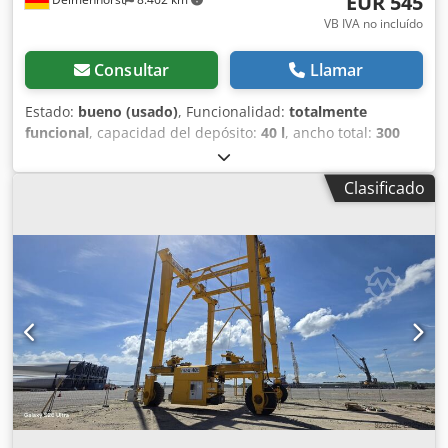
EUR 545
VB IVA no incluído
Consultar
Llamar
Estado:
bueno (usado)
, Funcionalidad:
totalmente
funcional
, capacidad del depósito:
40 l
, ancho total:
300
mm
, altura total:
930 mm
, material de la pared:
acero
inoxidable
, presión de funcionamiento:
5 bar
,
Clasificado
sobrepresión (máx.):
7 bar
, Depósito de presión de acero
inoxidable de segunda mano Número de artículo: 10624
Última aplicación: Industria farmacéutica Volumen: 40 L
Tipo: Vertical sobre carro con ruedas Altura de las ruedas:
80 mm Material (en contacto con el producto): 1.4301 / AISI
304 Ejecución: De pared simple Tapa domo: 80x97 mm
Presión de trabajo según placa de características: 5 bar
Dimensiones del depósito: Diámetro exterior: 300 mm
Altura cilíndrica: 500 mm Chedpfeza Eicox Ag Tsa Altura
total: 930 mm Anchura total: 450 mm Longitud total: 470
mm Materiales: Interior: 1.4301 / AISI 304 Exterior: 1.4301 /
AISI 304 Equipamiento: Placa de características: Sí