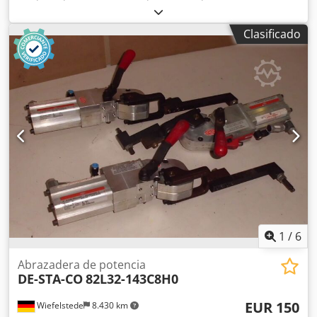
máquina perforadora, punzonadora neumática manual -
Fabricante: DE-STA-CO, punzonadora neumática -Tipo: 040
Clasificado
0210 Csdpsfwx Uysfx Ag Teha -Punzón integrado: Ø 2,5
mm -Salida máxima: 25 mm -Dimensiones: 190/200/A510
mm -Peso: 24 kg
1
/
6
Abrazadera de potencia
DE-STA-CO
82L32-143C8H0
EUR 150
Wiefelstede
8.430 km