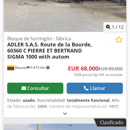
1
/
12
Bloque de hormigón - fábrica
ADLER S.A.S. Route de la Bourde,
60360 C
PIERRE ET BERTRAND
SIGMA 1000 with autom
EUR 68.000
Kaunas
9.473 km
EUR 89.000
EXW precio fijo IVA no incluído
Consultar
Llamar
Estado:
usado
, Funcionalidad:
totalmente funcional
, Año
de fabricación:
2009
, número de máquina/vehículo:
1017
,
Línea de producción usada para bloques de hormigón (y
arcilla expandida). La línea se utilizaba para producir
Clasificado
bloques de hormigón utilizando arcilla expandida. Desde