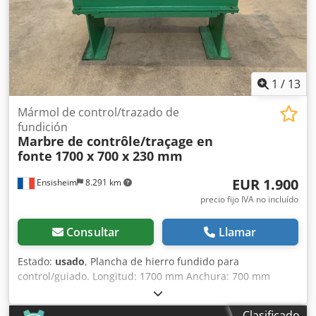
1
/
13
Mármol de control/trazado de
fundición
Marbre de contrôle/traçage en
fonte
1700 x 700 x 230 mm
EUR 1.900
Ensisheim
8.291 km
precio fijo IVA no incluído
Consultar
Llamar
Estado:
usado
, Plancha de hierro fundido para
control/guiado. Longitud: 1700 mm Anchura: 700 mm
Cedpfxezqzy De Ag Toha Grosor: 230 mm Altura sobre los
apoyos: 940 mm Peso: 0,8 toneladas
Clasificado