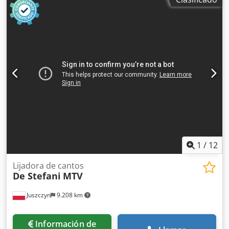
1
/
12
Lijadora de cantos
De Stefani
MTV
Juszczyn
9.208 km
Información de