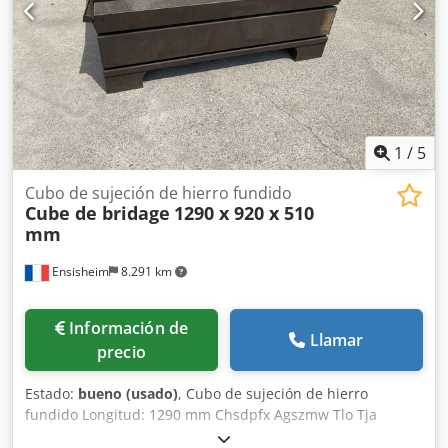
1
/
5
Cubo de sujeción de hierro fundido
Cube de bridage
1290 x 920 x 510
mm
Ensisheim
8.291 km
Información de
Llamar
precio
Estado:
bueno (usado)
, Cubo de sujeción de hierro
fundido Longitud: 1290 mm Chsdpfx Agszmw Tlo Tja
Anchura: 920 mm Altura: 510 mm Dimensiones de las