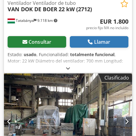
Ventilador Ventilador de tubo
VAN DOK DE BOER
22 kW (2712)
EUR 1.800
Tatabánya
9.118 km
precio fijo IVA no incluído
Consultar
Llamar
Estado:
usado
, Funcionalidad:
totalmente funcional
,
Motor: 22 kW Diámetro del ventilador: 700 mm Longitud:
2500 mm Chjdpfori R Dujx Ag Tsa
Clasificado