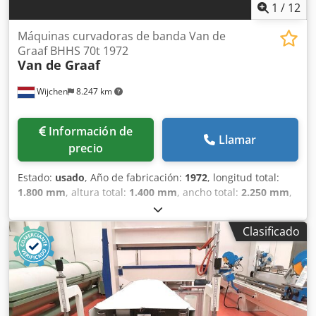
1
/
12
Máquinas curvadoras de banda Van de
Graaf BHHS 70t 1972
Van de Graaf
Wijchen
8.247 km
Información de
Llamar
precio
Estado:
usado
, Año de fabricación:
1972
, longitud total:
1.800 mm
, altura total:
1.400 mm
, ancho total:
2.250 mm
,
Color: Verde Peso en vacío: 2000 kg Csdpfx Agozm N Rio
Tsha Precio: Consultar - Año de fabricación: 1972 -
Clasificado
Documentación disponible: No - Certificado CE: No -
Sistema de control: Convencional - Dimensiones de
transporte: 1800 mm x 2250 mm x 1400 mm (largo x ancho
x alto) - Peso de transporte [kg]: 2000 kg - Paquetes de
transporte [unidades]: 1 Información financiera IVA: El
precio indicado no incluye el IVA IVA/Régimen de recargo