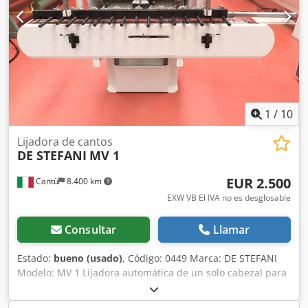
del IVA: El IVA es deducible para las empresas Entrega y
aceptación de vehículos usados posibles en cualquier
momento para todos los productos de la industria Lukas
van Rossum
1
/
10
Lijadora de cantos
DE STEFANI
MV 1
EUR 2.500
Cantù
8.400 km
EXW VB El IVA no es desglosable
Consultar
Llamar
Estado:
bueno (usado)
, Código: 0449 Marca: DE STEFANI
Modelo: MV 1 Lijadora automática de un solo cabezal para
cantos y perfiles de madera, madera maciza, madera
chapada y otros materiales. Lijadora para perfiles y rebajes