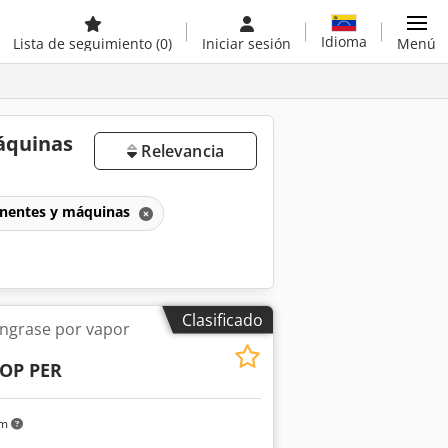
Idioma
Lista de seguimiento
(0)
Iniciar sesión
Menú
áquinas
Relevancia
onentes y máquinas
Clasificado
engrase por vapor
TOP PER
km