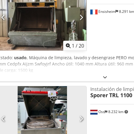
intercambiable con secado del filtro Sistema de carga Válvulas de l
destilación por lotes Aspiración para mantenimiento Sistema de s
Ensisheim
8.291 k
Recubrimiento de plexiglás Conexión para la carga con rodillos Pa
imágenes, póngase en contacto con nosotros por correo electrónico:
1
/
20
Estado:
usado
, Máquina de limpieza, lavado y desengrase PERO m
mm Cedpfx Aijzm Swfoyjrf Ancho útil: 1040 mm Altura útil: 960 m
de carga: 1500 kg
Instalación de limpi
Sporer
TRL 1100
Oss
8.232 km