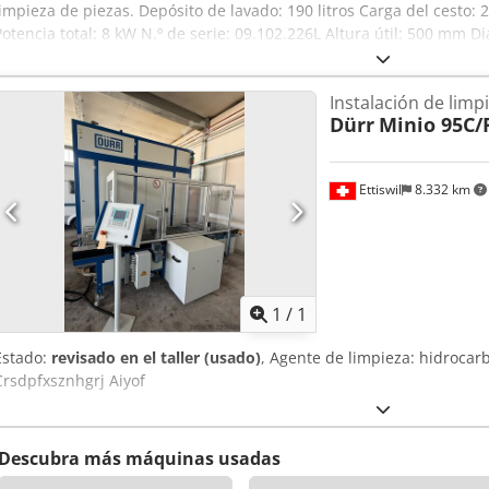
limpieza de piezas. Depósito de lavado: 190 litros Carga del cesto:
Potencia total: 8 kW N.º de serie: 09.102.226L Altura útil: 500 mm 
Temperatura de calentamiento: 0-60 °C Puede visitarnos cuando 
organizar un servicio de transporte económico para usted. Recibir
Instalación de limp
Para clientes extranjeros, también se puede emitir una factura sin
Dürr
Minio 95C/
identificación fiscal (NIF) válido. Salvo venta previa. Crsdpfx Aiezq 
nuestras otras ofertas. Los nombres de las empresas y las marcas
propiedad de sus respectivos titulares y se utilizan únicamente para
Ettiswil
8.332 km
productos. Pueden producirse desviaciones de las especificaciones 
descripción del artículo, y nos reservamos el derecho a modificarlas
Pedir m
1
/
1
Estado:
revisado en el taller (usado)
, Agente de limpieza: hidrocar
Crsdpfxsznhgrj Aiyof
Descubra más máquinas usadas