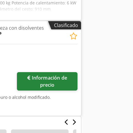
 200 kg Potencia de calentamiento: 6 kW
Diámetro del cesto: 910 mm
desee. Con mucho gusto podemos
á una factura debidamente emitida.
Clasificado
ieza con disolventes
 IVA. Requisito: un número de
P
Addoyof Visite nuestra tienda y consulte
 comerciales mencionados son
 la identificación y descripción de los
técnicas, así como errores en la
.
ás fotos
Información de
precio
buro o alcohol modificado.