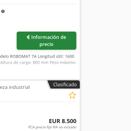
lenado y vaciado Conexión a la
uministro de aire comprimido autónomo
m
ra obtener más información e
 mail(at)
Información de
precio
odelo ROBOMAT 7A Longitud útil: 1600
m Altura de carga: 800 mm Peso máximo
Clasificado
eza industrial
EUR 8.500
FCA precio fijo IVA no incluído