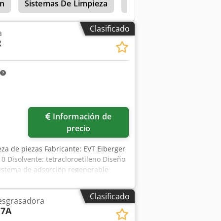
ón
Sistemas De Limpieza
Sistema De Limpieza
Clasificado
a
R
Información de
precio
ieza de piezas Fabricante: EVT Eiberger
 Disolvente: tetracloroetileno Diseño
istema de adsorción regenerable
l vacío Limpieza por inmersión con
s de piezas Sensor de límite de
Clasificado
esgrasadora
ico remoto Sistema de pulverización
7A
olventes Unidad de filtro