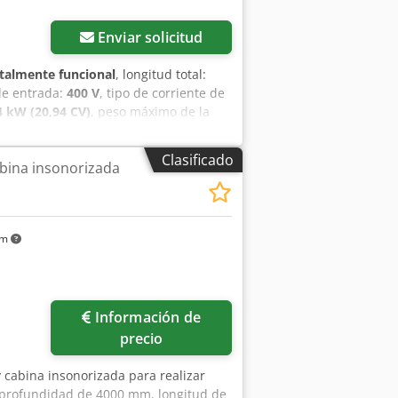
Enviar solicitud
talmente funcional
, longitud total:
de entrada:
400 V
, tipo de corriente de
4 kW (20,94 CV)
, peso máximo de la
:
1.100 mm
, TRL 1100 - 2021 - 8.500 €
nte un detergente alcalino. Máquina
Clasificado
abina insonorizada
n paredes dobles con aislamiento entre
etergente en la parte inferior y
as. Equipada con una bomba de
e limpieza utilizado. Interruptores de
km
ión de posibles fugas. Cuadro de control
 una lámpara de señalización para
puede utilizarse inmediatamente en su
Información de
precio
y cabina insonorizada para realizar
: profundidad de 4000 mm, longitud de