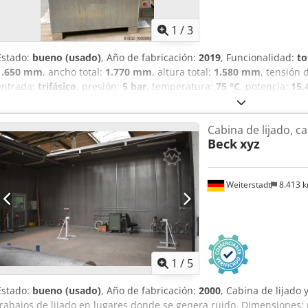
1
/
3
Estado:
bueno (usado)
, Año de fabricación:
2019
, Funcionalidad:
to
1.650 mm
, ancho total:
1.770 mm
, altura total:
1.580 mm
, tensión 
entrada:
trifásico
, presión:
5 bar
, temperatura:
75 °C
, potencia:
15,
carga:
350 kg
, peso de la pieza (máx.):
350 kg
, diámetro de la jaula
Lavadora industrial para la limpieza y desengrase de piezas media
Cabina de lijado, c
fabricada íntegramente en acero inoxidable AISI 1.4301. Cuenta co
Beck
xyz
ellas. Cesto giratorio para piezas con boquillas pulverizadoras de d
superior. Filtro integrado para la eliminación de impurezas grues
detergente y una bomba de desagüe para poder evacuar el líquido d
Weiterstadt
8.413 
nivel en el depósito para detectar el nivel del líquido. Monitorizac
con lectura digital de la temperatura. El cuadro está equipado con
indicar el estado. La máquina se encuentra en muy buen estado y 
proceso de producción. Credpowfdpmofx Aiyef
1
/
5
Estado:
bueno (usado)
, Año de fabricación:
2000
, Cabina de lijado 
trabajos de lijado en lugares donde se genera ruido. Dimensiones