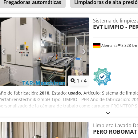
Fregadoras automáticas
Limpiadoras de alta presi
Sistema de limpiez
EVT
LIMPIO - PE
Alemania
8.328 km
1
/
4
Año de fabricación:
2010
, Estado:
usado
, Artículo: Sistema de limp
Verfahrenstechnik GmbH Tipo: LIMPIO - PER Año de fabricación: 2010
personalizado de la cámara de trabajo como cargador FRONTTOP S
Destilación continua del disolvente Sistema combinado de secado a
sistema de circulación Sistema de rotación y oscilación de los cesto
Limpieza Lavado D
concentración Control mediante pantalla táctil Unidad de diagnóst
PERO
ROBOMAT 
Csdpfx Aiozickzeysrf Segundo depósito de almacenamiento para dis