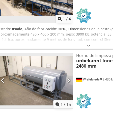
1
/
4
Estado:
usado
, Año de fabricación:
2016
, Dimensiones de la cesta (
aproximadamente 480 x 400 x 200 mm, peso: 3900 kg, potencia: 55 k
eléctrico, aproximadamente 9 metros de longitud, con control Sie
Sfsmverf
Horno de limpieza p
unbekannt
Inne
2480 mm
Wiefelstede
8.430 
1
/
15