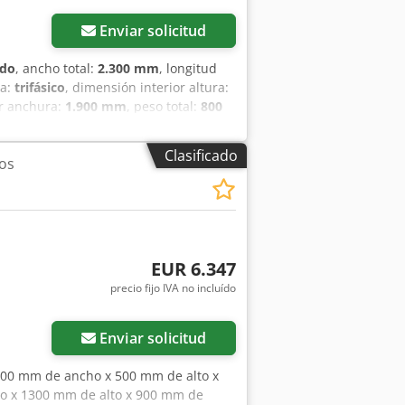
Enviar solicitud
ado
, ancho total:
2.300 mm
, longitud
da:
trifásico
, dimensión interior altura:
or anchura:
1.900 mm
, peso total:
800
l con sistema de calefacción integrado
te 1900 x 1900 mm con una profundidad
Clasificado
os
dos de piezas, herramientas y
e control con temporizador de
 de nivel y filtración. El dispositivo
tado. La cuba de acero inoxidable
sin el contenido que aparece en la
trasonidos con sistema de calefacción
EUR 6.347
e la temperatura del baño Cables y
precio fijo IVA no incluído
en Sin medio de limpieza ni otros
ialmente desmontado * Profundidad de
emporizador de ultrasonidos: eliwell
Enviar solicitud
l baño, nivel de la cuba, nivel del
 la filtración — * Longitud de la
 800 mm de ancho x 500 mm de alto x
mente 190 cm * Profundidad de la
o x 1300 mm de alto x 900 mm de