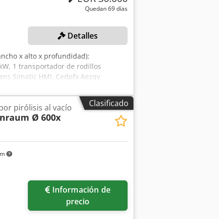
Quedan 69 días
Detalles
ancho x alto x profundidad):
W, 1 transportador de rodillos
mens Simatic HMI. Cedpfx Aezqy
Clasificado
or pirólisis al vacío
nraum Ø 600x
km
Información de
precio