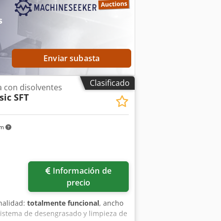
s
Enviar subasta
Clasificado
a con disolventes
ic SFT
km
Pedir más fotos
Información de
precio
nalidad:
totalmente funcional
, ancho
Sistema de desengrasado y limpieza de