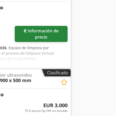
Información de
precio
2026
, Equipo de limpieza por
 el proceso de limpieza Incluye
nes de la plataforma:
imadamente 300 mm Peso máximo de
 el separador de aceite) Codpsh Rmpdsfx
Clasificado
por ultrasonidos
able 1.4301 Potencia de los
1900 x 500 mm
pico). Frecuencia: 38 kHz (también
vel y protección contra el
ente transportable) Potencia de
m
 x 1.000 (alto) mm Altura total,
EUR 3.000
FCA precio fijo IVA no incluído