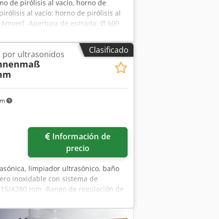
no de pirólisis al vacío, horno de
rólisis al vacío: horno de pirólisis al
fx Amverf -Apertura de entrada: Ø 600
, 1,33 m³/min. -Componentes
nsiones de transporte:
Clasificado
 por ultrasonidos
innenmaß
 mm
km
Información de
precio
rasónica, limpiador ultrasónico, baño
cero inoxidable con sistema de
/315/A280 mm -Rango de regulación de
 70 °C -Generador ultrasónico:
las fotos Csdpfx Amszn H Aljvjrf -