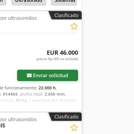
turbulencia Depósito 4: secador de aire
tios) 3 cestos de acero inoxidable
ga: 10 kg) Dimensiones exteriores,
Clasificado
por ultrasonidos
esarias: Conexión a la red eléctrica:
EUR 46.000
precio fijo IVA no incluído
Enviar solicitud
 de funcionamiento:
22.000 h
,
o:
014404
, ancho total:
2.600 mm
,
a carga:
50 kg
, capacidad del depósito:
0 V
, año de la última revisión:
2026
,
a de destilación han sido revisados y
Clasificado
por ultrasonidos
lación está conectada a la corriente
IS
. La instalación requiere un sistema de