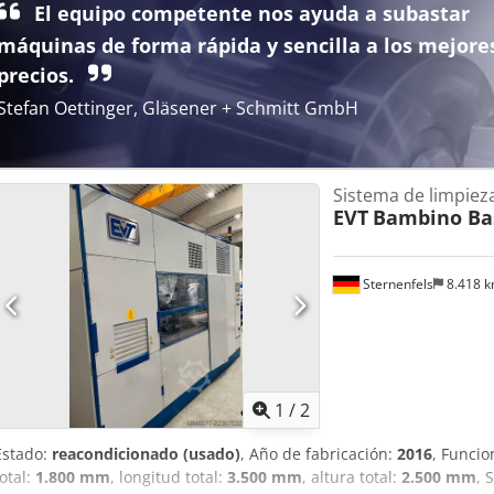
Dimensiones: 2530/315/A700 mm -Peso: 150 kg
El equipo competente nos ayuda a subastar
máquinas de forma rápida y sencilla a los mejore
precios.
Stefan Oettinger, Gläsener + Schmitt GmbH
Sistema de limpiez
EVT
Bambino Bas
Sternenfels
8.418 
1
/
2
Estado:
reacondicionado (usado)
, Año de fabricación:
2016
, Funcio
total:
1.800 mm
, longitud total:
3.500 mm
, altura total:
2.500 mm
, 