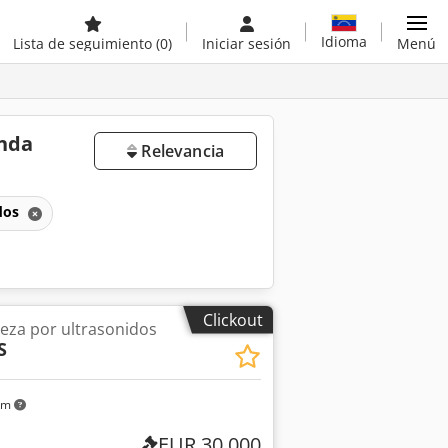
Idioma
Lista de seguimiento
(0)
Iniciar sesión
Menú
unda
Relevancia
idos
Clickout
ieza por ultrasonidos
S
km
EUR 30.000