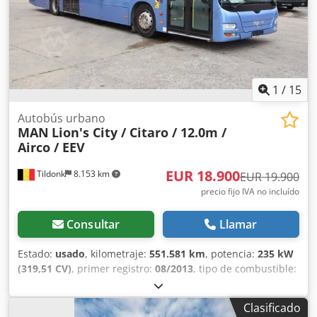
control de la presión de los neumáticos, suelo de goma,
espejos exteriores eléctricos y calefactados, tacógrafo,
sistema de frenado electrónico EBS, freno de parada,
claraboya, retardador, neumáticos dobles, parasol,
limitador de velocidad, micrófono, rampa para sillas de
ruedas, sistema de telemática, EGR, SCR, oferta sin
1
/
15
compromiso, sujeto a errores y venta previa. La imagen
Autobús urbano
puede no corresponder a la oferta. Número interno
MAN
Lion's City / Citaro / 12.0m /
19196613x disponible, 43+1 plazas, alemán, inglés. Cjdey T
Airco / EEV
Tprspfx Acksrf
EUR 18.900
Tildonk
8.153 km
EUR 19.900
precio fijo IVA no incluído
Consultar
Llamar
Estado:
usado
, kilometraje:
551.581 km
, potencia:
235 kW
(319,51 CV)
, primer registro:
08/2013
, tipo de combustible:
diésel
, número de asientos:
37
, tipo de engranaje:
automático
, color:
otro
, frenos:
retardador
, longitud total:
Clasificado
11.980 mm
, altura total:
2.980 mm
, Año de fabricación: