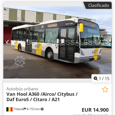
Clasificado
1
/
15
Autobús urbano
Van Hool
A360 /Airco/ Citybus /
Daf Euro5 / Citaro / A21
EUR 14.900
Tildonk
8.153 km