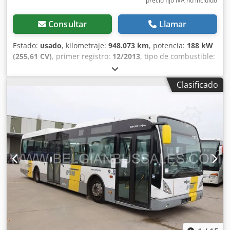
precio fijo IVA no incluído
Consultar
Llamar
Estado:
usado
, kilometraje:
948.073 km
, potencia:
188 kW
(255,61 CV)
, primer registro:
12/2013
, tipo de combustible:
diésel
, número de asientos:
45
, tipo de engranaje:
automático
, color:
otro
, frenos:
retardador
, longitud total:
Clasificado
1.000 mm
, altura total:
1.000 mm
, Año de fabricación:
2013
, Equipamiento:
ABS, aire acondicionado
, = Opciones
y accesorios adicionales = Otros - Webasto Otros - Aire
acondicionado = Información adicional = Daños: ninguno =
Información de la empresa = Crodex E Udbspfx Ackef
Somos una empresa internacional con sede en Bélgica, en
las afueras de Bruselas (+/-20 km). Belgian Bus Sales es su
socio ideal para la compra y venta de autobuses usados y
cuenta con un amplio aparcamiento que sirve como sala
de exposición. Siempre tenemos en stock numerosos
autobuses de todas las marcas, capacidades, modelos y en
todos los rangos de precios. Podemos encontrar el autobús
turístico, escolar o de línea adecuado para usted, que se
ajuste a sus necesidades o a su presupuesto. Toda la