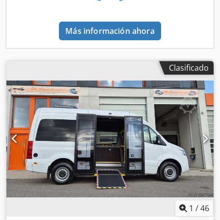
acondicionado ● Aire acondicionado para conductor - 1º
propietario - Autobús alemán, mantenido en taller oficial -
ITV / Inspección general / Inspección de seguridad: A
Más información ahora
estrenar bajo demanda y con coste adicional (sustitución
de parabrisas) ¡Errores y venta previa reservados! = Más
información = Póngase en contacto con Joannis
Arpantzanis o Kai Bühler para obtener más información.
Clasificado
1
/
46