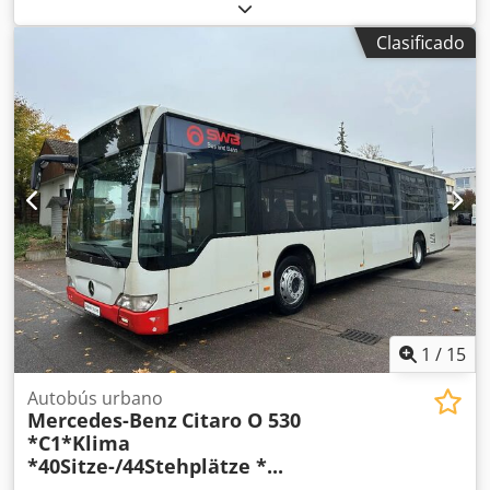
Euro 5
, Año de fabricación:
2009
, Mercedes Benz O 530
Citaro con aire acondicionado ¡Vehículo siniestrado!
Clasificado
¡Funciona de manera limitada! ¡Desplazamiento posible
por sus propios medios con el motor en marcha! ¡Apto
para uso como donante de piezas! • Euro 5 • Gran sistema
de aire acondicionado en el techo • 220 kW / 299 CV •
Cambio automático • Cilindrada: 11.967 cm³ • Retardador •
ASR-ABS • 3 puertas dobles de acceso • Elevalunas
eléctricos • Espejos exteriores eléctricos y calefactados • 2
ventanas abatibles • Rampa para silla de ruedas • 31
plazas sentadas Crsdpjwmpdxjfx Ackjf • 57 plazas de pie -
1ª mano - Autobús urbano alemán Errores y venta previa
reservados
1
/
15
Autobús urbano
Mercedes-Benz
Citaro O 530
*C1*Klima
*40Sitze-/44Stehplätze *...