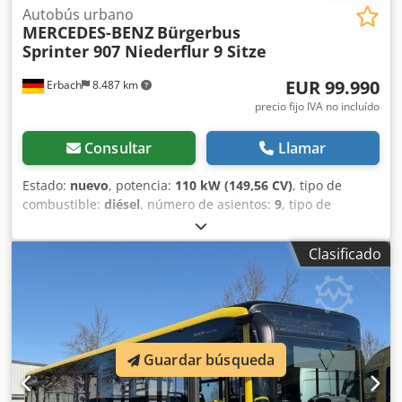
Autobús urbano
MERCEDES-BENZ
Bürgerbus
Sprinter 907 Niederflur 9 Sitze
EUR 99.990
Erbach
8.487 km
precio fijo IVA no incluído
Consultar
Llamar
Estado:
nuevo
, potencia:
110 kW (149,56 CV)
, tipo de
combustible:
diésel
, número de asientos:
9
, tipo de
engranaje:
automático
, color:
blanco
, Año de fabricación:
2026
, Equipamiento:
ABS, Programa electrónico de
Clasificado
estabilidad (ESP), aire acondicionado, calefactor de
estacionamiento, filtro de hollín
, Sprinter 907 con
tracción trasera y GSR 3. Chasis bajo con caja de cambios
angular. Certificado de conformidad para el vehículo base
y la adaptación. También se puede suministrar como taxi,
incluyendo todas las modificaciones necesarias, como
Guardar búsqueda
contador de distancia, sistema de alarma, etc. Longitud:
5996 mm Peso máximo autorizado: 3500 kg Puerta doble