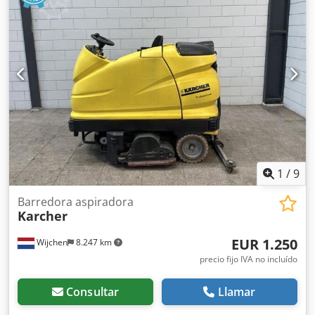
engranaje:
hidrostático
, clase de emisión:
Euro 6
, volumen
del espacio de carga:
4 m³
, Equipamiento:
aire
acondicionado
, 40 km/h, dirección en las 4 ruedas,
contenedor: volquete de descarga alta y basculante.
Dedpfxozqtiwo Ai Uokr
1
/
9
Barredora aspiradora
Karcher
EUR 1.250
Wijchen
8.247 km
precio fijo IVA no incluído
Consultar
Llamar