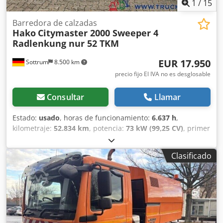
1
/
15
Barredora de calzadas
Hako
Citymaster 2000 Sweeper 4
Radlenkung nur 52 TKM
EUR 17.950
Sottrum
8.500 km
precio fijo El IVA no es desglosable
Consultar
Llamar
Estado:
usado
, horas de funcionamiento:
6.637 h
,
kilometraje:
52.834 km
, potencia:
73 kW (99,25 CV)
, primer
registro:
07/2015
, peso total:
4.900 kg
, tipo de
combustible:
diésel
, color:
rojo
, configuración de ejes:
4x2
,
Clasificado
peso máximo de la carga:
2.450 kg
, peso en vacío:
2.450
kg
, distancia entre ejes:
1.900 mm
, frenos:
otro
, cabina
del conductor:
cabina del conductor
, tipo de engranaje:
automático
, clase de emisión:
ninguno
, amortiguación:
acero
, número de asientos:
2
, Equipamiento:
aire
acondicionado, bloqueo del diferencial, cabina, dirección
asistida, filtro de hollín, ordenador de a bordo
, * Vehículo