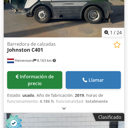
1
/
24
Barredora de calzadas
Johnston
C401
Heinenoord
8.163 km
Información de
Llamar
precio
Estado:
usado
, Año de fabricación:
2019
, horas de
funcionamiento:
4.186 h
, Funcionalidad:
totalmente
funcional
, número de máquina/vehículo:
TEBV50AF6KKVJ1529
, kilometraje:
37.973 km
, potencia:
Clasificado
118 kW (160,44 CV)
, tipo de combustible:
diésel
, peso
máximo de la carga:
10.500 kg
, combustible:
diésel
, tipo de