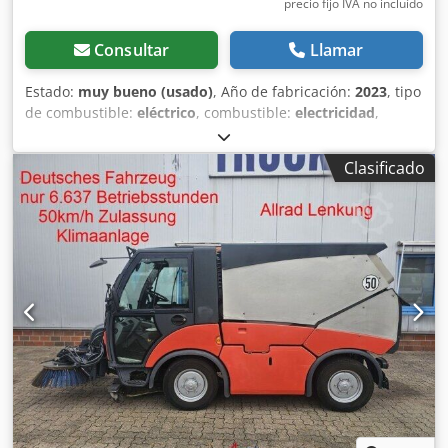
precio fijo IVA no incluído
Consultar
Llamar
Estado:
muy bueno (usado)
, Año de fabricación:
2023
, tipo
de combustible:
eléctrico
, combustible:
electricidad
,
anchura del espacio de carga:
1.000 mm
, longitud del
espacio de carga:
1.550 mm
, altura del espacio de carga:
Clasificado
1.100 mm
, Uso previsto: mantenimiento de terrenos
Tracción: a ruedas Peso en vacío: 300 kg Ancho de trabajo:
75 cm Estado técnico: muy bueno Estado estético: muy
bueno País de fabricación: DE Póngase en contacto con
Vink Machinery para obtener más información. = Opciones
y accesorios adicionales = - Cepillo giratorio - Manguera de
aspiración Dedsznc Drspfx Ai Uskr - Pala delantera = Notas
= Máquina barredora-aspiradora Adlatus CR700 con
función de secado * Año de fabricación: 2023 * Batería de
iones de litio * Máquina barredora-aspiradora con función
de secado * Con estación de carga * Peso propio: 300 kg