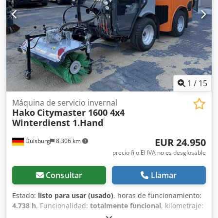
Transmisión ZF 12 AS 1210 OD, frenos de disco en los ejes
delantero y trasero, cabina C, ABS, ASR, MAN Brakematic,
bloqueo del diferencial del eje trasero. ¡La barredora tiene
aproximadamente 10.519 horas de funcionamiento!
Dedpfxoztfp Ue Ai Ujkr En 2024, con aproximadamente
10.000 horas de funcionamiento, se reemplazó el sistema
AdBlue y los inyectores, con un coste de aproximadamente
10.000 €. En 2023, se reemplazó una bomba hidráulica.
1
/
15
LAS ESPECIFICACIONES DE LOS ACCESORIOS SE
PROPORCIONAN SIN GARANTÍA, se reservan los derechos
Máquina de servicio invernal
de modificación, venta previa y errores.
Hako
Citymaster 1600 4x4
Winterdienst 1.Hand
EUR 24.950
Duisburg
8.306 km
precio fijo El IVA no es desglosable
Consultar
Llamar
Estado:
listo para usar (usado)
, horas de funcionamiento:
4.738 h
, Funcionalidad:
totalmente funcional
, kilometraje:
37.457 km
, potencia:
55 kW (74,78 CV)
, primer registro: