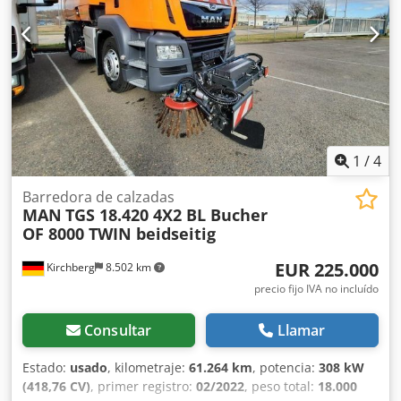
1
/
4
Barredora de calzadas
MAN
TGS 18.420 4X2 BL Bucher
OF 8000 TWIN beidseitig
EUR 225.000
Kirchberg
8.502 km
precio fijo IVA no incluído
Consultar
Llamar
Estado:
usado
, kilometraje:
61.264 km
, potencia:
308 kW
(418,76 CV)
, primer registro:
02/2022
, peso total:
18.000