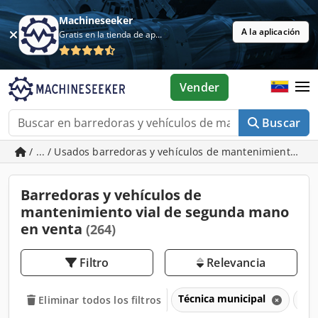
Machineseeker
A la aplicación
Gratis en la tienda de aplicaciones
Vender
Buscar
/ ... / Usados barredoras y vehículos de mantenimiento via
Barredoras y vehículos de
mantenimiento vial de segunda mano
en venta
(264)
Filtro
Relevancia
Técnica municipal
Bar
Eliminar todos los filtros