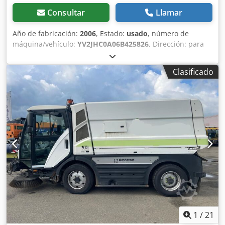
Consultar
Llamar
Año de fabricación:
2006
, Estado:
usado
, número de
máquina/vehículo:
YV2JHC0A06B425826
, Dirección: para
vehículos con volante a la derecha (RHD) Dedpjiy Drajfx Ai
Ujkr Emisiones: norma EUR 3 Sistema de limpieza con
Clasificado
cepillos laterales Capacidad del depósito de aguas
residuales: 8 m³ Capacidad de los depósitos de agua
limpia: 3.500 litros Motor auxiliar: Mercedes Benz OM904
Capacidad de la bomba de limpieza de pavimentos: 120
l/min, 220 bar Manguera de aspiración manual en la parte
trasera
1
/
21