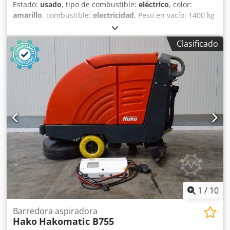
Estado:
usado
, tipo de combustible:
eléctrico
, color:
amarillo
, combustible:
electricidad
, Peso en vacío: 1400 kg
Dimensiones (largo x ancho x alto): 193 x 130 x 155 cm -
Documentación disponible: Sí - Tipo de documentación:
Clasificado
Manual de usuario - Marcado CE: Sí - Certificado CE: No -
Tipo de transmisión: Eléctrica Djdszlihxspfx Ai Uskr - Ancho
de trabajo: 1200 mm - Tipo: Máquina fregadora -
Información de la batería: - Marca/tipo: 7 HPZS 630 - Año
de fabricación de la batería: 2010 - Capacidad: 630 Ah -
Voltaje de la batería: 36 V - Dimensiones de transporte:
1930 mm x 1300 mm x 1550 mm (largo x ancho x alto) -
Peso de transporte [kg]: 1400 kg - Unidades de embalaje
para transporte: 1 Información financiera IVA: El precio
indicado no incluye el IVA IVA/régimen de recargo del IVA:
El IVA es deducible para empresas Entrega y aceptación de
vehículos usados posibles en cualquier momento para
todos los productos del sector industrial Tess van den
Boom
1
/
10
Barredora aspiradora
Hako
Hakomatic B755