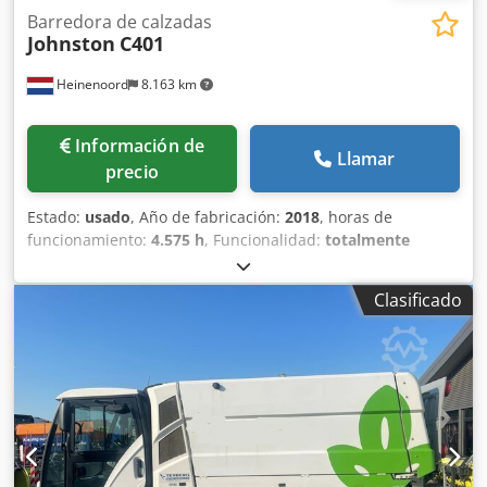
Barredora de calzadas
Johnston
C401
Heinenoord
8.163 km
Información de
Llamar
precio
Estado:
usado
, Año de fabricación:
2018
, horas de
funcionamiento:
4.575 h
, Funcionalidad:
totalmente
funcional
, número de máquina/vehículo:
TEBC51AF1JKVJ1152
, potencia:
118 kW (160,44 CV)
, primer
Clasificado
registro:
09/2018
, tipo de combustible:
diésel
, peso
máximo de la carga:
10.400 kg
, combustible:
diésel
, tipo de
engranaje:
hidrostático
, clase de emisión:
Euro 6
, volumen
del espacio de carga:
4 m³
, Equipamiento:
ABS, aire
acondicionado
, Dirección en las cuatro ruedas, preparado
para un tercer cepillo. Dedpfx Aiszqtmps Ujkr