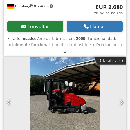
EUR 2.680
Hamburg
8.564 km
VB IVA no incluído
Consultar
Llamar
Estado:
usado
, Año de fabricación:
2005
, Funcionalidad:
totalmente funcional
, tipo de combustible:
eléctrico
, peso
en vacío:
172 kg
, longitud total:
1.530 mm
, altura de
construcción:
1.050 mm
, tipo de accionamiento:
Elektro
,
Clasificado
ancho de construcción:
1.100 mm
, Máquina barredora-
aspiradora Estado: Lista para su uso y totalmente
operativa Estado técnico: normal Neumáticos delanteros,
tamaño: 3.00-4 Dkedezmbi Rspfx Ai Uor Descripción:
Además de este modelo Hako, tenemos aproximadamente
200 elevadores de carga pesada, elevadores compactos,
carretillas elevadoras y elevadores laterales en nuestro
almacén de Hamburgo y Gdansk. Visite nuestra página
web: sago-online. El alquiler con opción a compra y la
financiación en condiciones favorables son posibles en
cualquier momento. También compramos su maquinaria
usada, incluso si no adquiere ningún vehículo de nosotros.