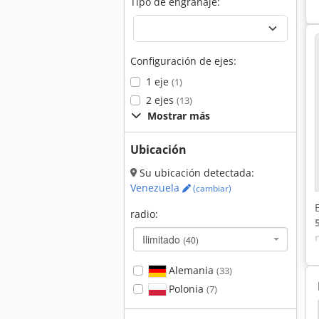
Tipo de engranaje:
Configuración de ejes:
1 eje
(1)
2 ejes
(13)
Mostrar más
Ubicación
Su ubicación detectada:
Venezuela
(cambiar)
radio:
Ilimitado
(40)
Alemania
(33)
Polonia
(7)
ter
Hako 1700 Da
Hako 1700
Hako 1000