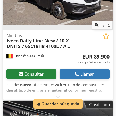
1
/
15
Minibús
Iveco
Daily Line New / 10 X
UNITS / 65C18H8 4100L / A...
EUR 89.900
Tildonk
8.153 km
precio fijo IVA no incluído
Consultar
Llamar
Estado:
nuevo
, kilometraje:
20 km
, tipo de combustible:
diésel
, tipo de engranaje:
automático
, primer registro:
04/2026
, clase de emisión:
Euro 6
, color:
otro
, frenos:
retardador
, número de asientos:
24
, Año de fabricación:
Guardar búsqueda
Clasificado
2026
, Equipamiento:
ABS, aire acondicionado
, = Opciones
y accesorios adicionales = Cjdpfx Asy Ib Nvjd Isha Otros -