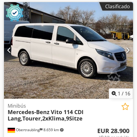
Clasificado
1
/
16
Minibús
Mercedes-Benz
Vito 114 CDI
Lang,Tourer,2xKlima,9Sitze
EUR 28.900
Obertraubling
8.659 km