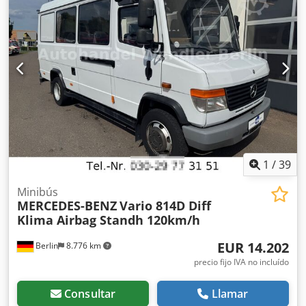
113 kWh Carga rápida hasta 115 kW posible - Hasta 19
asientos cama - Climatización para pasajeros disponible -
Calefacción para pasajeros Cedpfx Aezrkbaod Isha - Puerta
exterior pivotante eléctrica opcional Enviamos a todo el
mundo
1
/
39
Minibús
MERCEDES-BENZ
Vario 814D Diff
Klima Airbag Standh 120km/h
EUR 14.202
Berlin
8.776 km
precio fijo IVA no incluído
Consultar
Llamar