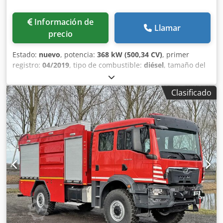
Información de
Llamar
precio
Estado:
nuevo
, potencia:
368 kW (500,34 CV)
, primer
registro:
04/2019
, tipo de combustible:
diésel
, tamaño del
neumático:
14.00R20
, configuración de ejes:
4x4
, distancia
entre ejes:
3.600 mm
, combustible:
diésel
, capacidad del
Clasificado
depósito de combustible:
200 l
, color:
rojo
, cabina del
conductor:
cabina del conductor
, tipo de engranaje:
automático
, clase de emisión:
Euro 6
, amortiguación:
acero
, longitud total:
8.000 mm
, ancho total:
2.500 mm
,
altura total:
3.900 mm
, volumen del espacio de carga:
5
m³
, Año de fabricación:
2019
, Equipamiento:
AdBlue, aire
acondicionado
, = Opciones y accesorios adicionales = -
Tracción total - Suspensión de ballestas - Parasol =
Información adicional = Información técnica Número de
cilindros: 6 Cilindrada: 12.419 cc Transmisión Tipo de
transmisión: TipMatic 12.28 OD, automática Configuración
de los ejes Medida de los neumáticos: 14.00R20 Frenos:
Frenos de tambor Suspensión: Suspensión de ballestas Eje