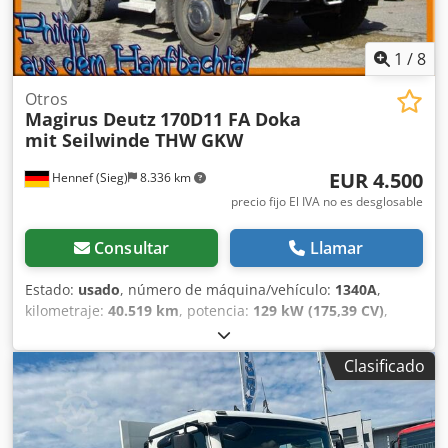
herramientas: ? Peso total: 11.000 kg Peso neto: 7.000 kg
Capacidad de carga: 4.000 kg Bomba: Rosenbauer Horas
de bomba: 834 Escaleras: ? Mástil de luz: ? Enrollador de
1
/
8
manguera: Lado derecho + lado izquierdo
Otros
Magirus Deutz
170D11 FA Doka
mit Seilwinde THW GKW
EUR 4.500
Hennef (Sieg)
8.336 km
precio fijo El IVA no es desglosable
Consultar
Llamar
Estado:
usado
, número de máquina/vehículo:
1340A
,
kilometraje:
40.519 km
, potencia:
129 kW (175,39 CV)
,
primer registro:
12/1984
, tipo de combustible:
diésel
, peso
total:
11.000 kg
, configuración de ejes:
2 ejes
, color:
azul
,
Clasificado
tipo de engranaje:
mecánico
, Equipamiento:
calefactor de
estacionamiento, compresor, enganche de remolque,
tracción a las cuatro ruedas
, ATENCIÓN sólo hay una
170D11 vortatig, este vehículo no es la más bella, pero