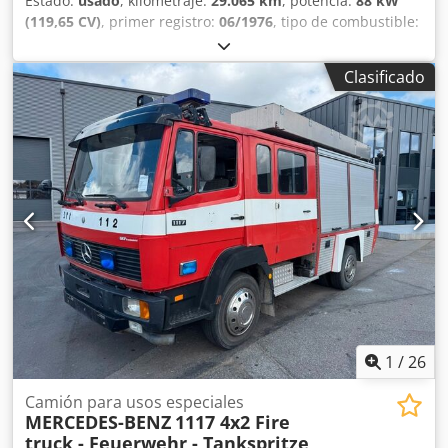
Estado:
usado
, kilometraje:
29.065 km
, potencia:
88 kW
(119,65 CV)
, primer registro:
06/1976
, tipo de combustible:
diésel
, tamaño del neumático:
12/50 R20
, configuración de
ejes:
4x4
, distancia entre ejes:
3.500 mm
, combustible:
Clasificado
diésel
, color:
rojo
, cabina del conductor:
cabina del
conductor
, tipo de engranaje:
mecánico
, número de
marchas:
6
, Año de fabricación:
1976
, Equipamiento:
dirección asistida, enganche de remolque
, = Opciones y
equipamiento adicionales = - Tacómetro = Más
información = Datos técnicos Número de cilindros: 6
Cilindrada: 5.675 cc Tamaño de neumáticos delanteros:
12/50 R20 Pesos Dcsdpfx Ajvcqbrsg Dok Peso en vacío:
4.423 kg Carga útil: 2.327 kg MMA: 6.750 kg Interior Color
del interior: negro Medio ambiente Clase de emisiones:
Euro 0 Mantenimiento, historial y estado ITV (Inspección
técnica): Nuevo TÜV con la entrega Número de llaves: 2
1
/
26
Camión para usos especiales
MERCEDES-BENZ
1117 4x2 Fire
truck - Feuerwehr - Tankspritze