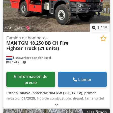
1
/
15
Camión de bomberos
MAN
TGM 18.250 BB CH Fire
Fighter Truck (21 units)
Nieuwerkerk aan den IJssel
8.174 km
Información de
Llamar
precio
Estado:
nuevo
, potencia:
184 kW (250,17 CV)
, primer
registro:
09/2025
, tipo de combustible:
diésel
, tamaño del
neumático:
14.00R20
, configuración de ejes:
4x4
, distancia
entre ejes:
4.500 mm
, combustible:
diésel
, capacidad del
Clasificado