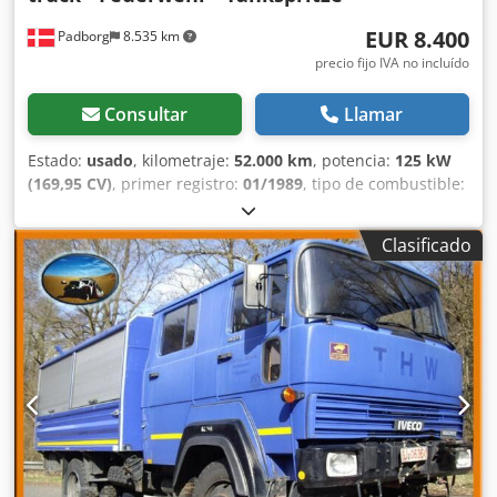
EUR 8.400
Padborg
8.535 km
precio fijo IVA no incluído
Consultar
Llamar
Estado:
usado
, kilometraje:
52.000 km
, potencia:
125 kW
(169,95 CV)
, primer registro:
01/1989
, tipo de combustible:
diésel
, peso total:
11.000 kg
, configuración de ejes:
2 ejes
,
color:
rojo
, tipo de engranaje:
automático
, Año de
Clasificado
fabricación:
1989
, Fabricante: Mercedes Modelo: 1117 4x2
Camión de bomberos - Feuerwehr - Bomberos -
Tankspritze Año: 1989 Condición: Buena Número de serie:
WDB67601215364319 Ref. nº: 927725 Fecha de
matriculación: CV: 170 Km: 52.000 Caja de cambios:
Automática de 4 velocidades Depósito de diésel: 1
Capacidad del depósito: 150L Cabina de tripulación: ? Tipo
de cabina: Cabina de tripulación Dodpfx Agevkz Iro Dock
Freno de tambor: ? Tamaño de neumáticos: 245/70R19.5
Porcentaje de banda de rodadura: 50% - 90% Suspensión
delantera: Ballestas Suspensión trasera: Ballestas Caja de