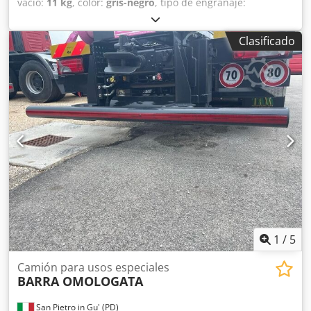
vacío:
11 kg
, color:
gris-negro
, tipo de engranaje:
automática Configuración del eje Tamaño de los
mecánico
, Año de fabricación:
2025
, TÍTULO: BLOQUEO
neumáticos: 14.00R20 Frenos: frenos de tambor
TRASERO EXTERNO (CIERRES) REF: 24-ATT-01 Los precios
Suspensión: suspensión mediante ballestas Eje delantero:
Clasificado
indicados no incluyen IVA. Rogamos contactar con el
dirección Pesos Peso en vacío: 10.430 kg Carga útil: 7.070
departamento comercial para una actualización de precios
kg Peso máximo autorizado: 17.500 kg = Información de la
y condiciones. Para más información: Loris: 3484773001
empresa = NOSOTROS PROVEEMOS, USTEDES AVANZAN.
URL: #losespecialistasendelvolquete SCARRABILI AURORA
Sin límites. Van Vliet es el importador oficial de MAN Truck
opera en el sector de la compra y venta de vehículos
& Bus SE para varios países africanos. Ofrecemos un
industriales y comerciales, especializada principalmente
servicio de asistencia posventa completo, como el
en el sector de la gestión de residuos. Dedpovm Evrsfx Ag
suministro de piezas y la prestación de formación (local).
Dock Especializados en camiones, remolques y equipos de
carrocería desmontable. Con un parque disponible para
entrega inmediata de más de 50 camiones y más de 150
cajas, contenedores con y sin grúa desmontable. S.E.&O.
Dada la cantidad de anuncios y detalles insertados, Aurora
invita a verificar la exactitud de los datos proporcionados
con el personal de ventas.
1
/
5
Camión para usos especiales
BARRA OMOLOGATA
San Pietro in Gu' (PD)