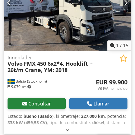
de ballestas Eje delantero: Dirección Pesos Peso en vacío:
15.000 kg Carga útil: 18.000 kg MMA (masa máxima
autorizada): 33.000 kg Información financiera Precio:
Consultar = Información de la empresa = Dcodpfxjzr Eaqe
Ag Djk NOSOTROS PROVEMOS, USTEDES AVANZAN. Sin
límites. Van Vliet es el importador oficial de MAN Truck &
Bus SE para varios países africanos. Contamos con un
servicio posventa completo que incluye el suministro de
1
/
15
piezas y la formación (local).
Innenlader
Volvo
FMX 450 6x2*4, Hooklift +
26t/m Crane, YM: 2018
EUR 99.900
Bålsta (Stockholm)
9.070 km
VB IVA no incluído
Consultar
Llamar
Estado:
bueno (usado)
, kilometraje:
327.000 km
, potencia:
338 kW (459,55 CV)
, tipo de combustible:
diésel
, distancia
entre ejes:
4.600 mm
, combustible:
diésel
, capacidad del