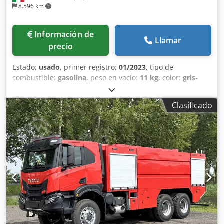
8.596 km
Información de
Llamar
precio
Estado:
usado
, primer registro:
01/2023
, tipo de
combustible:
gasolina
, peso en vacío:
11 kg
, color:
gris-
negro
, tipo de engranaje:
mecánico
, Año de fabricación:
2023
, TÍTULO: BARRA DE PROTECCIÓN HOMOLOGADA TIPO
Clasificado
BAF REF.: 23-ATT-13 AÑO: 2023 TUBO DE: 12,00 cm de
diámetro ESPESOR: 1,00 cm Salvo errores y/o omisiones.
Los precios indicados no incluyen IVA. Por favor, contacte
con el departamento comercial para obtener una
comparación actualizada de precios y condiciones. Djdpfx
Agexzly As Dsck Para más información: Loris: 3484773001
URL: #glispecialistidelloscarrabile SCARRABILI AURORA
opera en el sector de la compra y venta de vehículos
industriales y comerciales, especializada principalmente
en el sector de residuos. Especialistas en camiones,
remolques y equipos de carrocería intercambiable. Con un