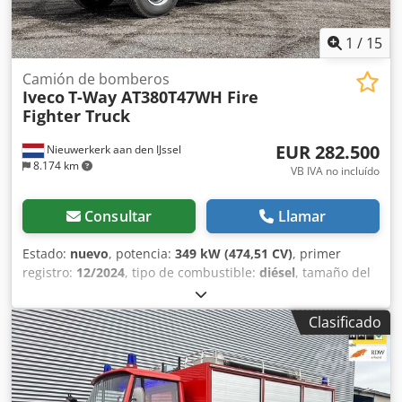
parque de entrega inmediata de más de 50 camiones y
más de 150 cajas, contenedores con y sin grúa de sistema
intercambiable. S.E.&O. Dada la cantidad de anuncios y
1
/
15
detalles incluidos, Aurora invita a comprobar la exactitud
de los datos introducidos con el personal de ventas.
Camión de bomberos
Iveco
T-Way AT380T47WH Fire
Fighter Truck
EUR 282.500
Nieuwerkerk aan den IJssel
8.174 km
VB IVA no incluído
Consultar
Llamar
Estado:
nuevo
, potencia:
349 kW (474,51 CV)
, primer
registro:
12/2024
, tipo de combustible:
diésel
, tamaño del
neumático:
325/95R24
, configuración de ejes:
6x6
,
distancia entre ejes:
4.500 mm
, combustible:
diésel
,
Clasificado
capacidad del depósito de combustible:
390 l
, color:
rojo
,
cabina del conductor:
cabina dormitorio
, tipo de
engranaje:
mecánico
, clase de emisión:
Euro 3
,
amortiguación:
acero
, longitud total:
10.000 mm
, ancho