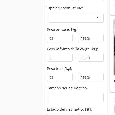
Tipo de combustible:
Peso en vacío [kg]:
-
Peso máximo de la carga [kg]:
-
Peso total [kg]:
-
Tamaño del neumático:
o 861
Volvo 6300
Volvo 5350
Volvo 4300
Estado del neumático [%]: