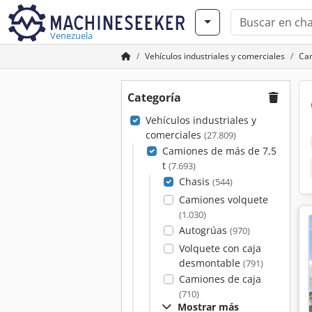
Venezuela
Vehículos industriales y comerciales
Cam
Categoría
Vehículos industriales y
comerciales
(27.809)
Camiones de más de 7,5
t
(7.693)
Chasis
(544)
Camiones volquete
(1.030)
Autogrúas
(970)
Volquete con caja
desmontable
(791)
Camiones de caja
(710)
Mostrar más