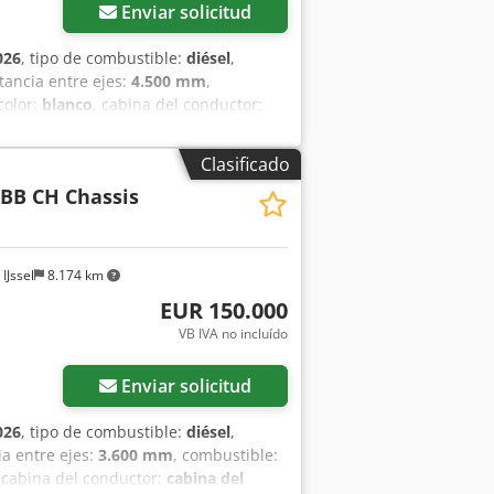
Enviar solicitud
026
, tipo de combustible:
diésel
,
stancia entre ejes:
4.500 mm
,
 color:
blanco
, cabina del conductor:
isión:
euro2
, amortiguación:
acero
,
40 mm
, Año de fabricación:
2026
,
Clasificado
ales = - Tracción en las cuatro ruedas -
 BB CH Chassis
Información adicional = Información
aja de cambios: TipMatic 12.28 OD,
0R22.5 Frenos: Frenos de tambor
nal Dcsdpfx Ajzr D U Tslgok Pesos Peso
IJssel
8.174 km
: 33.000 kg = Información de la empresa
EUR 150.000
s el importador oficial de MAN Truck
VB IVA no incluído
istencia posventa exhaustivo, que
Enviar solicitud
026
, tipo de combustible:
diésel
,
ia entre ejes:
3.600 mm
, combustible:
 cabina del conductor:
cabina del