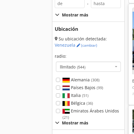
-
Mostrar más
Ubicación
Su ubicación detectada:
Venezuela
(cambiar)
radio:
Ilimitado
(544)
Alemania
(308)
Países Bajos
(99)
Italia
(51)
Bélgica
(36)
Emiratos Árabes Unidos
(21)
Mostrar más