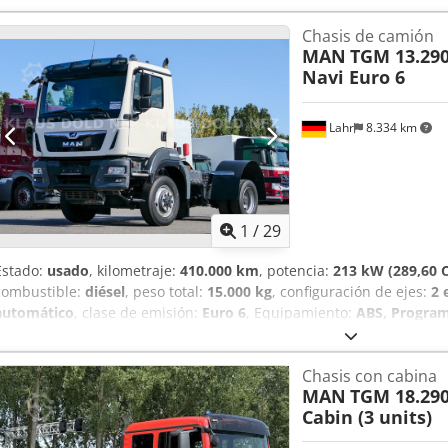
Chasis de camión
MAN
TGM 13.290
Navi Euro 6
Lahr
8.334 km
1
/
29
Estado:
usado
, kilometraje:
410.000 km
, potencia:
213 kW (289,60 
combustible:
diésel
, peso total:
15.000 kg
, configuración de ejes:
2 
automático
, clase de emisión:
Euro 6
, Equipamiento:
ABS, Programa
aire acondicionado, sistema de navegación
, MAN TGM 13.290, chas
consultas: 0826715 * Estado: muy bueno * Potencia: 213 kW / 290 CV
Chasis con cabina
ESP * Bloqueo del diferencial trasero * Bocina de aire en la cabina
MAN
TGM 18.290
neumática para el conductor * Calefacción del asiento para el condu
Cabin (3 units)
conductor/pasajero * Espejos ajustables y calefactables eléctrica
multifunción * Climatizador automático * Radio CD / AUX / USB Dced