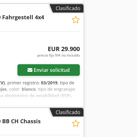
Clasificado
 Fahrgestell 4x4
EUR 29.900
precio fijo IVA no incluído
Enviar solicitud
CV)
, primer registro:
03/2019
, tipo de
ejes
, color:
blanco
, tipo de engranaje:
 electrónico de estabilidad (ESP),
is 4x4, navegador, Euro 6. Para
 * Cilindrada: 6.871 cm³ * ABS * ASR *
Clasificado
 * Asiento de confort con suspensión
 BB CH Chassis
ctor * Elevalunas eléctricos para el
mente * Ordenador de a bordo * Volante
pfx Aljzthgijgek * Sistema de