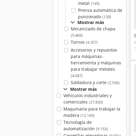
metal
(149)
Prensa automática de
punzonado
(138)
Mostrar más
Mecanizado de chapa
(5.469)
Tornos
(4.357)
Accesorios y repuestos
para máquinas-
herramienta y máquinas
para trabajar metales
(4.087)
Soldadura y corte
(2.536)
Mostrar más
Vehículos industriales y
comerciales
(27.830)
Maquinaria para trabajar la
madera
(12.169)
Tecnología de
automatización
(9.153)
Carretillas elevadoras
(9.051)