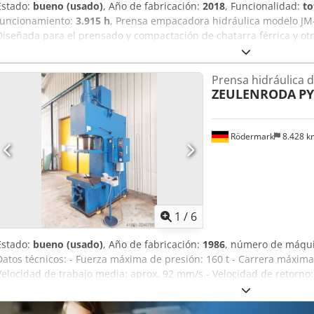
Estado:
bueno (usado)
, Año de fabricación:
2018
, Funcionalidad:
to
funcionamiento:
3.915 h
, Prensa empacadora hidráulica modelo JM-
Diseñada para el prensado y compactación de chatarra férrica y ot
una elevada productividad y una óptima densidad de los paquetes
construida con estructura de acero de alta resistencia y equipada c
Prensa hidráulica 
rendimiento, garantizando fiabilidad y durabilidad incluso en cond
ZEULENRODA
PY
Amozdfzyefjk Características principales: Tipo: Prensa empacadora 
125 toneladas Sistema hidráulico de alto rendimiento Diseñada par
residuos metálicos Construcción robusta para servicio industrial co
Rödermark
8.428 
mantenimiento y operación La prensa constituye una solución eficie
recuperadores de metales e instalaciones dedicadas a la gestión de
1
/
6
Estado:
bueno (usado)
, Año de fabricación:
1986
, número de máqui
Datos técnicos: - Fuerza máxima de presión: 160 t - Carrera máxim
Velocidad de trabajo media: aprox. 92 mm/s - Velocidad de retorno:
aprox. 1000 mm Dcodpfx Ajzn H Rvjmfek - Distancia desde el monta
- Diámetro del vástago de sujeción del émbolo: 40 mm - Dimension