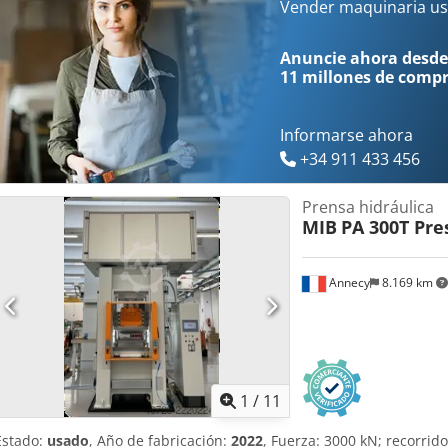
Orificio/apertura en la mesa: 220 mm - Altura de la mesa sobre el 
Vender maquinaria us
aprox. 200 l - Motor: 400 V / 17 kW - Espacio necesario: aprox. anc
mm - Peso: aprox. 7500 kg
Anuncie ahora desde
11 millones de comp
Informarse ahora
+34 911 433 456
Prensa hidráulica
MIB
PA 300T Pr
Annecy
8.169 km
1
/
11
Estado:
usado
, Año de fabricación:
2022
, Fuerza: 3000 kN; recorrid