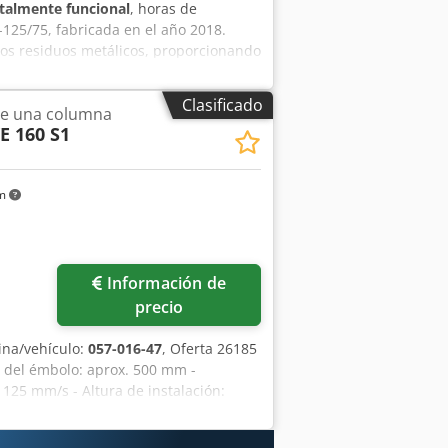
talmente funcional
, horas de
125/75, fabricada en el año 2018.
ros residuos metálicos, proporcionando
 obtenidos. La máquina se encuentra
on sistema hidráulico de alto
Clasificado
de una columna
iciones de trabajo intensivas. Dcodpfx
E 160 S1
hidráulica fija Fuerza de prensado:
a el procesamiento de chatarra y
ntinuo Fácil acceso para labores de
km
nte para centros de reciclaje,
 residuos industriales.
Información de
precio
na/vehículo:
057-016-47
, Oferta 26185
a del émbolo: aprox. 500 mm -
 125 mm/s - Altura de instalación:
je hasta el centro del émbolo: 360 mm
es de la mesa: 900 x 630 mm -