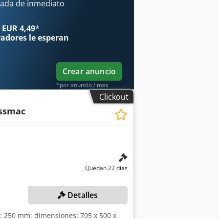
suelo: 720 mm - Volumen de aceite:
ada de inmediato
ho 1150 x alto 3600 x profundidad 1850
 EUR 4,49
*
radores
le esperan
Crear anuncio
*por anuncio / mes
Clickout
essmac
Quedan 22 días
Detalles
o: 250 mm; dimensiones: 705 x 500 x