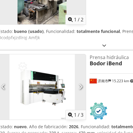
1
/
2
Estado:
bueno (usado)
, Funcionalidad:
totalmente funcional
, Pren
Dcodpfxjzdlrqj Amfjk
Prensa hidráulica
Bodor
iBend
济南市
15.223 km
1
/
3
Estado:
nuevo
, Año de fabricación:
2026
, Funcionalidad:
totalmente
CV)
, fuerza de prensado:
220 t
, carrera:
470 mm
, velocidad de fun