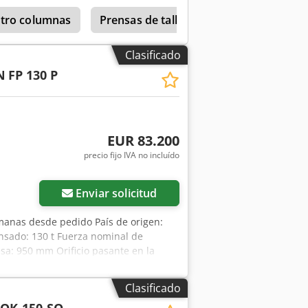
ha sido reparado en varias ocasiones.
atro columnas
Prensas de taller
Zeulenroda
uso de una grúa. Manual de operación y
Clasificado
N
FP 130 P
EUR 83.200
precio fijo IVA no incluído
Pedir más fotos
Enviar solicitud
emanas desde pedido País de origen:
ensado: 130 t Fuerza nominal de
a: 950 mm Orificio pasante en la
ías del émbolo: 6 Ajuste del émbolo:
a de instalación: 500 mm Motor: 11 kW
Clasificado
0 kg Construcción de bastidor soldado