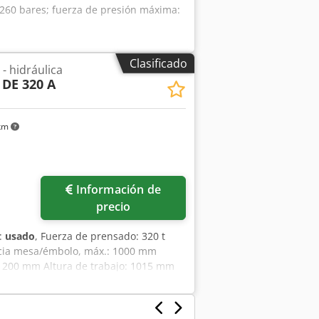
 260 bares; fuerza de presión máxima:
Clasificado
- hidráulica
DE 320 A
 km
Información de
precio
o:
usado
, Fuerza de prensado: 320 t
ncia mesa/émbolo, máx.: 1000 mm
1200 mm Altura de trabajo: 1015 mm
 la máquina: aprox. 15 t Dimensiones:
aprox. 1200 x 400 x 1800 mm Se ha
 el émbolo de la prensa no está