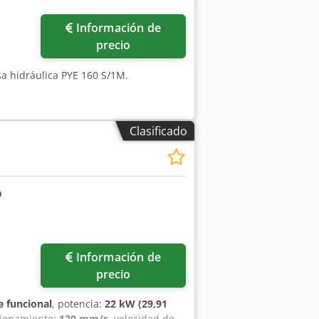
Pedir más fotos
Información de
precio
sa hidráulica PYE 160 S/1M.
Clasificado
Información de
precio
 funcional
, potencia:
22 kW (29,91
cionamiento:
120 mm/s
, velocidad de