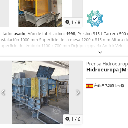
1
/
8
Estado:
usado
, Año de fabricación:
1998
, Presión 315 t Carrera 50
instalación 1000 mm Superficie de la mesa 1200 x 815 mm Altura d
Superficie del émbolo 1100 x 700 mm Dcjdpezrppvefx Amfok Veloci
subida 330 mm/s Velocidad de trabajo 19 mm/s Capacidad de aceite
23,0 t Espacio requerido aprox. 2,4 x 2,8 x 4,0 m (LxAnxAl) Con acci
Prensa Hidroeurop
dependiente de presión/tiempo y carrera, barrera de luz frontal (S
Hidroeuropa
JM
Ávila
7.205 km
1
/
6