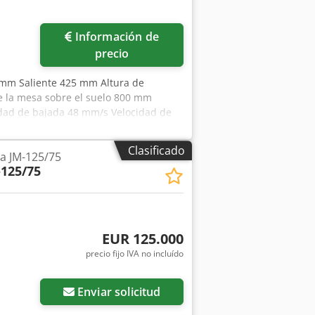
Información de
precio
0 mm Saliente 425 mm Altura de
e la mesa sobre el suelo 800 mm
dad de bajada 48 mm/s Velocidad de
 1600 l Potencia motriz 82,0 kW Peso
onamiento oleohidráulico, control
Clasificado
a JM-125/75
ick), operación a dos manos.
-125/75
EUR 125.000
precio fijo IVA no incluído
Enviar solicitud