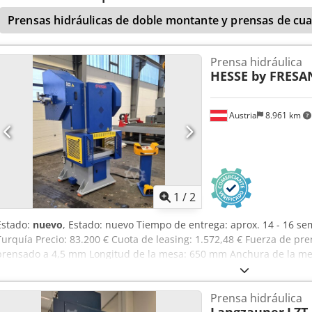
completamente hermético. Además, el cable para el mando manual 
Prensas hidráulicas de doble montante y prensas de cu
Falta la cubierta protectora, ya que el cliente la retiró debido al 
planos eléctricos disponibles.
Prensa hidráulica
HESSE by FRESA
Austria
8.961 km
1
/
2
Estado:
nuevo
, Estado: nuevo Tiempo de entrega: aprox. 14 - 16 s
Turquía Precio: 83.200 € Cuota de leasing: 1.572,48 € Fuerza de pr
prensado a 4,5 mm Longitud de la mesa: 650 mm Anchura de la mes
mesa: 220 mm Carrera: 1 - 132 mm Número de carreras: 50 1/min Gu
95 mm Orificio en el émbolo: 70 mm Cuello de cisne: 325 mm Altur
Prensa hidráulica
Longitud: 1.800 mm Anchura: 1.725 mm Altura: 3.020 mm Peso: 8.00