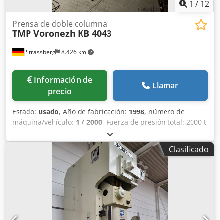
1
/
12
Prensa de doble columna
TMP Voronezh
KB 4043
Strassberg
8.426 km
Información de
Llamar
precio
Estado:
usado
, Año de fabricación:
1998
, número de
máquina/vehículo:
1 / 2000
, Fuerza de presión total: 2000 t
Carrera del pistón: 900 mm Ajuste del pistón: 800 mm
Altura de instalación (carrera inferior, ajuste superior):
Clasificado
1800 mm Distancia entre los soportes L-D: 5040 mm
Distancia entre las bandejas de recogida de aceite: 4840
mm Pasillo lateral: 2600 x 2400 mm Superficie de sujeción
de la mesa: aproximadamente 5000 x 2700 mm Superficie
de sujeción del pistón: aproximadamente 5000 x 2700 mm
Fuerza del cojín de extracción en la mesa: 400 t Carrera del
cojín de extracción: 350 mm Superficie del cojín de