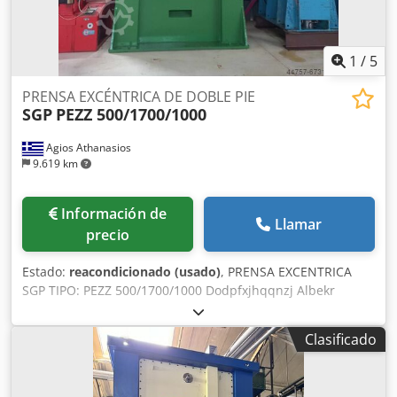
1
/
5
PRENSA EXCÉNTRICA DE DOBLE PIE
SGP
PEZZ 500/1700/1000
Agios Athanasios
9.619 km
Información de
Llamar
precio
Estado:
reacondicionado (usado)
, PRENSA EXCENTRICA
SGP TIPO: PEZZ 500/1700/1000 Dodpfxjhqqnzj Albekr
FUERZA: 500 toneladas MESA: 1700 x 1000 mm LONGITUD
DE LA CARRERA: 20-153 mm DISTANCIA ENTRE EL PUNTO
Clasificado
SUPERIOR DEL CARRIL Y LA MESA: 800 mm DISTANCIA
ENTRE EL PUNTO INFERIOR DEL CARRIL Y LA MESA: 700 mm
PESO: 40 toneladas FABRICADA EN AUSTRIA