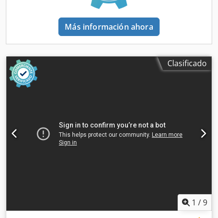
Equipamiento estándar Protección contra sobrecarga
eléctricaControl SIEMENS S7Manejo con dos manos
Equipo adicional automatización Máquina enderezadora
Más información ahora
Schleicher (650 mm, máx. 2,0 mm) Desenrolladora Wanzke
(máx. 6t) Alimentación Helmerding (600 mm, 0,6 - 6,0 mm)
Clasificado
1
/
9