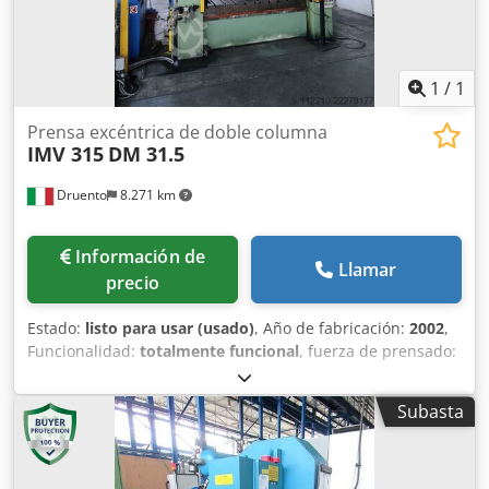
1
/
1
Prensa excéntrica de doble columna
IMV 315
DM 31.5
Druento
8.271 km
Información de
Llamar
precio
Estado:
listo para usar (usado)
, Año de fabricación:
2002
,
Funcionalidad:
totalmente funcional
, fuerza de prensado:
315 t
, carrera:
300 mm
, Equipamiento:
Marcado CE
,
Dimensión del plano (x-y/mm) 2150 x 1200 Dimensiones
Subasta
del carro X-Y (mm) 2000 x 1200 Carrera (mm) 300 Ajuste del
carro (mm) 200 Golpes por minuto 5 - 50 Dimensiones de
la ventana lateral (x-y/mm) 800 Djdpfxezi Rbbo Albskr