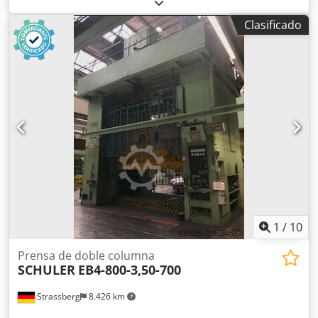
Dkedpfx Aeyw Uf Aslbor Condición: Usado Número de
inventario: 0396 Fuerza del carro: 1.250 t Número de
Clasificado
puntos de prensado: 2 Cinemática: Excéntrica con cambio
de carrera Carrera del carro: 250-400 mm Golpes/minuto:
5-35 Luz vertical bajo el porta matrices, CBRA: 1.150 mm
Dimensiones de la mesa: 4.500 x 2.000 mm Dimensiones
del carro: 4.500 x 2.000 mm Apertura entre columnas
laterales: 2.600 mm Apertura máxima entre columnas
frontales: 4.900 mm Carro móvil: 2 unidades disponibles
Potencia del motor principal: 290 kW Peso de la prensa:
310.000 kg
1
/
10
Prensa de doble columna
SCHULER
EB4-800-3,50-700
Strassberg
8.426 km