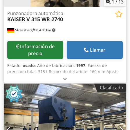
1
/
13
Punzonadora automática
KAISER
V 315 WR 2740
Strassberg
8.426 km
Información de
Llamar
precio
Estado:
usado
, Año de fabricación:
1997
, Fuerza de
prensado total: 315 t Recorrido del ariete: 160 mm Ajuste
del taqué: 100 mm Altura de instalación (carrera abajo,
ajuste arriba): 1.050 mm Distancia entre montantes L-R:
Clasificado
2.740 mm Distancia entre montantes laterales: 1.500 mm
Dkjdsvmfzhjpfx Albor Distancia entre las bandejas recoge-
aceite: 2.400 mm Superficie de sujeción de la mesa aprox.:
2.740 x 1.800 mm Superficie de sujeción del ariete aprox.:
2.400 x 1.700 mm Número de golpes por minuto: 10 - 60
min-1 Requisito de potencia: 75,5 kW Horas de
funcionamiento de la máquina: 77.341 h Altura sobre el