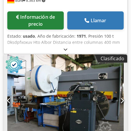
Bühl
8.363 km
Información de
Llamar
precio
Estado:
usado
, Año de fabricación:
1971
, Presión 100 t
Dksdpfxoxuv Hto Albor Distancia entre columnas 400 mm
Carrera 20 - 140 mm Superficie de sujeción de la mesa 900
x 710 mm Superficie del émbolo 560 x 450 mm Ajuste del
Clasificado
émbolo 80 mm Altura de montaje 470 mm Número de
carreras 70 carreras/min Potencia total requerida 10,5 kW
Peso de la máquina aprox. 9 t Dimensiones de la máquina
L x A x H 1,98 x 1,60 x 3,10 m