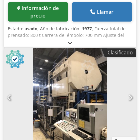
Información de
Llamar
precio
Estado:
usado
, Año de fabricación:
1977
, Fuerza total de
prensado: 800 t Carrera del émbolo: 700 mm Ajuste del
émbolo: 600 mm Altura de instalación (carrera abajo,
ajuste arriba): 1500 mm Distancia entre montantes
Clasificado
izquierda-derecha: 3800 mm Dsdsyxmulspfx Albskr
Distancia entre montantes lateralmente: 1450 x 1100 mm
Superficie de sujeción de mesa aprox.: 3500 x 1900 mm
Superficie de sujeción del émbolo aprox.: 3500 x 1900 mm
Fuerza del cojín de tracción en la mesa: 150 t Carrera del
cojín de tracción: 250 mm Superficie del cojín de tracción:
2780 x 1570 mm Número de carreras por minuto: 7 - 18
min-1 Consumo de potencia: 120 kW Altura sobre el suelo
aprox.: 9510 mm Peso de la máquina aprox.: 260 t
Equipamiento estándar Protección hidráulica contra
sobrecarga 2 cilindros para el cojín de tracción