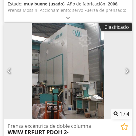
Estado:
muy bueno (usado)
, Año de fabricación:
2008
,
Prensa Mossini Accionamiento: servo Fuerza de prensado:
2.000 kN Ajuste de la carrera: 20 - 100 mm Número de
carreras: 30 - 90 1/min Djdpfxszl R Hvs Albekr Ajuste del
Clasificado
pistón: 100 mm Altura de instalación de las herramientas:
455 mm Año de fabricación: 2008
1
/
4
Prensa excéntrica de doble columna
WMW ERFURT
PDOH 2-