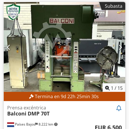
Subasta
1
/
15
Termina en
9
d
22
h
25
min
28
s
Prensa excéntrica
Balconi
DMP 70T
Países Bajos
8.222 km
EUR 6.500