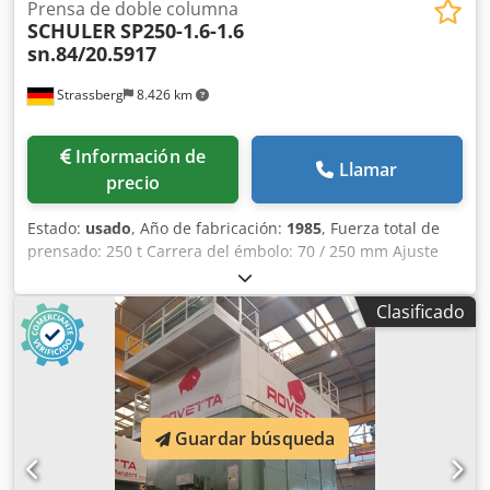
Prensa de doble columna
SCHULER
SP250-1.6-1.6
sn.84/20.5917
Strassberg
8.426 km
Información de
Llamar
precio
Estado:
usado
, Año de fabricación:
1985
, Fuerza total de
prensado: 250 t Carrera del émbolo: 70 / 250 mm Ajuste
del émbolo: 160 mm Eyector en el émbolo: 20 t Carrera del
eyector en el émbolo: 10 mm Altura de montaje (carrera
Clasificado
abajo, ajuste arriba): 520 mm Distancia lateral entre
columnas: 1.300 mm Superficie de sujeción de la mesa
aprox.: 1.600 x 1.600 mm Superficie de sujeción del émbolo
aprox.: 1.600 x 1.600 mm Número de carreras por minuto:
0 - 50 min⁻¹ Potencia requerida: 33 kW Altura sobre el
suelo aprox.: 5.500 mm Peso de la máquina aprox.: 58 t
Guardar búsqueda
Avance por rodillos Ancho de banda: 1.250 mm Espesor
máx. de banda: 0,3 - 1,6 mm Control: Siemens S7