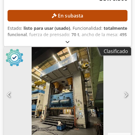
En subasta
Estado:
listo para usar (usado)
, Funcionalidad:
totalmente
funcional
, fuerza de prensado:
70 t
, ancho de la mesa:
495
mm
, longitud de la mesa:
650 mm
, DETALLES TÉCNICOS
Fuerza de prensado: 70 t Carrera, mín.: 10 mm Carrera,
Clasificado
máx.: 90 mm Longitud de la mesa: 650 mm Ancho de la
mesa: 495 mm Ancho del soporte: 400 mm DETALLES DE LA
MÁQUINA Sistema de control: CNC Dimensiones y peso
Dimensiones (largo x ancho x alto): 2.650 x 1.600 x 3.350
mm Peso en vacío: 9.000 kg Paquetes de transporte: 4
unidades Dodpfxozrmm Sj Albekr EQUIPAMIENTO
Documentación