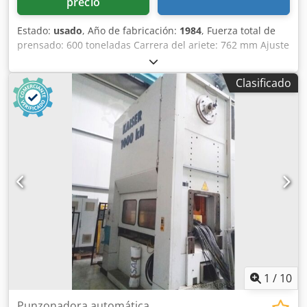
precio
Estado:
usado
, Año de fabricación:
1984
, Fuerza total de
prensado: 600 toneladas Carrera del ariete: 762 mm Ajuste
del carnero: 406 mm Dsdpfjuqdizox Albekr Altura de
instalación (carrera inferior, ajuste superior) 1322 mm
Clasificado
Distancia entre los montantes L-R: 3700 mm Superficie de
sujeción de la mesa aprox.: 3350 x 2134 mm Superficie de
sujeción del émbolo aprox.: 3350 x 2134 mm Fuerza del
cojín del troquel en la mesa: 180 toneladas Carrera del
cojín del troquel: 305 mm Fuerza de expulsión en el
cilindro: 60 toneladas Carrera del expulsor en el cilindro:
230 mm Número de carreras por minuto: 16 min-1
Potencia necesaria: 90 kW Peso aproximado de la máquina:
185 toneladas Equipamiento de serie Cojín de mesa
neumático Equipamiento adicional Carro de cambio de
herramientasABB - Robot de manipulación
1
/
10
Punzonadora automática