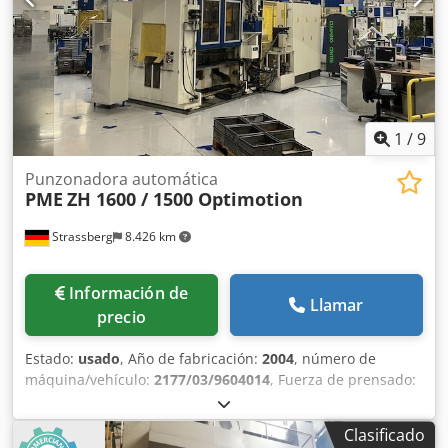
suelo aprox.: 5.500 mm Dimensiones LxAnxAl: 5.400 x 3.300
x 5.700 mm Peso aproximado de la máquina: 80 t Control:
Siemens S5 Equipo estándar Sujeción de herramienta
hidráulica equipo adicional Carro de cambio de
herramientas
1
/
9
Punzonadora automática
PME
ZH 1600 / 1500 Optimotion
Strassberg
8.426 km
Información de
Llamar
precio
Estado:
usado
, Año de fabricación:
2004
, número de
máquina/vehículo:
2177/03/9604014
, Fuerza de prensado:
160 t Carrera del émbolo ajustable: 20 - 130 mm Ajuste del
émbolo: 100 mm Altura de montaje: 560 mm Superficie de
Clasificado
sujeción de la mesa aprox.: 1500 x 800 mm Superficie de