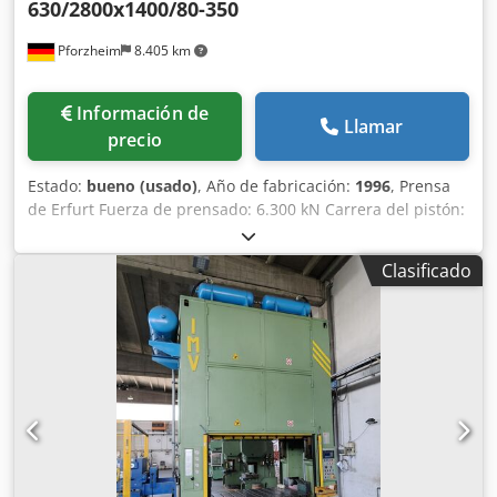
630/2800x1400/80-350
Pforzheim
8.405 km
Información de
Llamar
precio
Estado:
bueno (usado)
, Año de fabricación:
1996
, Prensa
de Erfurt Fuerza de prensado: 6.300 kN Carrera del pistón:
80-350 mm Ajuste del pistón: 150 mm Dksdezlyrhopfx
Albsr Altura de instalación: 800 mm Superficie de la mesa:
Clasificado
2.800 x 1.400 mm Número de carreras: 20-80 1/min
Sistema de control: Siemens S5