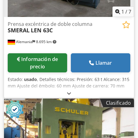
1
/
7
Prensa excéntrica de doble columna
SMERAL
LEN 63C
Alemania
8.695 km
Información de
Llamar
precio
Estado:
usado
, Detalles técnicos: Presión: 63 t Alcance: 315
mm Ajuste del émbolo: 60 mm Ajuste de carrera: 70 mm
Carrera del émbolo: 10 - 105 mm Velocidad de carrera: 71 -
140 carreras/min Número de carreras por minuto: Carrera
Clasificado
individual: 45 / 50 carreras/min Paso libre en los
montantes laterales: 355 mm Altura de instalación: 335
mm Mesa: AnxPr: 800 x 630 mm Apertura pasante en la
mesa: 400 x 130 mm Placa de sujeción: AnxPr: 616 x 85 mm
Superficie de sujeción del émbolo: AnxPr: 450 x 280 mm
Agujero de pasador en el émbolo: Ø 50 x 83 mm Potencia