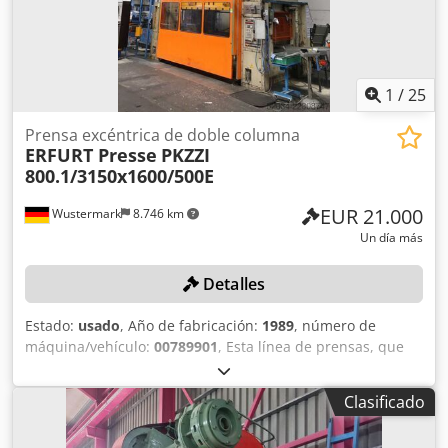
1
/
25
Prensa excéntrica de doble columna
ERFURT Presse
PKZZI
800.1/3150x1600/500E
EUR 21.000
Wustermark
8.746 km
Un día más
Detalles
Estado:
usado
, Año de fabricación:
1989
, número de
máquina/vehículo:
00789901
, Esta línea de prensas, que
incluye una prensa ERFURT, modelo PKZZI
800.1/3150x1600/500E, así como un sistema de avance por
Clasificado
rodillos/transportador de material y un dispositivo de
enderezamiento, se subastará en línea en nuestra subasta