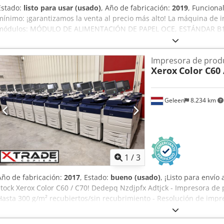
Estado:
listo para usar (usado)
, Año de fabricación:
2019
, Funciona
mínimo: ¡garantizamos la venta al precio más alto! La máquina de i
módulos: MÓDULO DE ALIMENTACIÓN DE PAPEL OCE, ESTÁNDAR B
ALIMENTACIÓN OCE B1 MÓDULO DE ALIMENTACIÓN DE PAPEL OCE, O
B2 DETALLES TÉCNICOS Dimensiones Pal 1051330: A: 114 cm, A: 72 
Impresora de prod
A: 113 cm, A: 72 cm, L: 56 cm Dimensiones Pal 1051237: A: 147 cm, 
Xerox
Color C60 
1051238: A: 192 cm, A: 74 cm, L: 119 cm Dsdpezkhl Tjfx Adteck DE
contador según información del anterior propietario, no verificadas 
impresión en blanco y negro A4: 458.756 Lectura del contador, imp
Geleen
8.234 km
A4: 939.266 Lectura del contador, impresión en blanco y negro A3: 
doble cara en blanco y negro A3: 5.677
1
/
3
Año de fabricación:
2017
, Estado:
bueno (usado)
, ¡Listo para envío
stock Xerox Color C60 / C70! Dedepq Nzdjpfx Adtjck - Impresora de p
Hasta 300 g/m² recubiertos/sin recubrimiento - Resolución de impr
escaneo: 600 x 600 ppp - Hasta 300.000 impresiones al mes