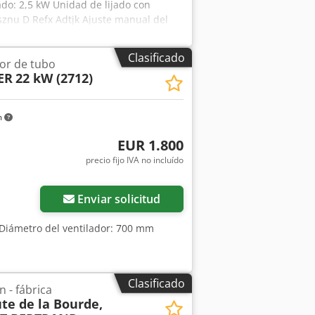
ado: 2,5 kW Unidad de lijado con
sznu D Refx Adtjk Ajuste manual del
avance regulable mediante variador
Clasificado
dor de tubo
ER
22 kW (2712)
m
EUR 1.800
precio fijo IVA no incluído
Enviar solicitud
 Diámetro del ventilador: 700 mm
Clasificado
 - fábrica
te de la Bourde,