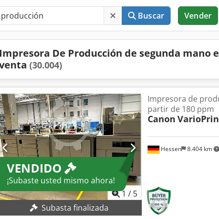
Buscar
Vender
Impresora De Producción de segunda mano 
venta
(30.004)
Impresora de pro
partir de 180 ppm
Canon
VarioPrin
Hessen
8.404 km
VENDIDO
¡Subaste usted mismo ahora!
1
/
5
Subasta finalizada