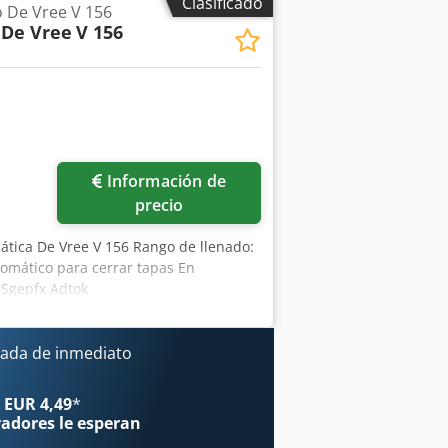
Clasificado
 De Vree V 156
 De Vree
V 156
Información de
precio
ática De Vree V 156 Rango de llenado:
utomático para cerrar tapas En
 Sgepfx Adtok
ada de inmediato
 EUR 4,49
*
radores
le esperan