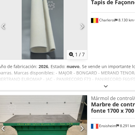
Tapis de Façon
Charleroi
8.130 km
1
/
7
Año de fabricación:
2026
, Estado:
nuevo
, Se vende un importante 
barras. Marcas disponibles: - MAJOR - BONGARD - MERAND TENO
BERTRAND EUROMAP - JAC - PANIRECORD F73 - PANIRECORD F60/F57
Precios unitarios y al por mayor. Dsdpozqt Tcofx Adtock Se venden 
moldeadora, que incluyen: - Banda delantera - Banda trasera - Ban
Mármol de control/
recepción
Marbre de contr
fonte
1700 x 70
Ensisheim
8.291 k