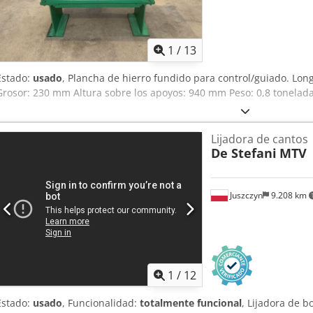
1
/
13
Estado:
usado
, Plancha de hierro fundido para control/guiado. L
Grosor: 230 mm Altura sobre los apoyos: 940 mm Peso: 0,8 tonelad
Lijadora de cantos
De Stefani
MTV
Juszczyn
9.208 km
1
/
12
Estado:
usado
, Funcionalidad:
totalmente funcional
, Lijadora de 