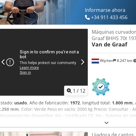
Informarse ahora
+34 911 433 456
Máquinas curvador
Graaf BHHS 70t 19
Van de Graaf
Wijchen
8.247 km
1
/
12
Estado:
usado
, Año de fabricación:
1972
, longitud total:
1.800 mm
,
2.250 mm
, Color: Verde Peso en vacío: 2000 kg Precio: Consultar - A
Documentación disponible: No - Certificado CE: No - Sistema de co
transporte: 1800 mm x 2250 mm x 1400 mm (largo x ancho x alto) - P
Paquetes de transporte [unidades]: 1 Información financiera IVA: El 
Lijadora de cantos
IVA/Régimen de recargo del IVA: El IVA es deducible para las empr