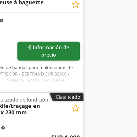
neuse
à baguette
Información de
precio
lote de bandas para moldeadoras de
R/TREGOR - BERTRAND EURO2000 -
 - SINMAG - PAVAILLER - STAFF
en kits completos para una
da inferior de refuerzo - Banda de
Clasificado
trazado de fundición
ôle/traçage en
0 x 230 mm
m