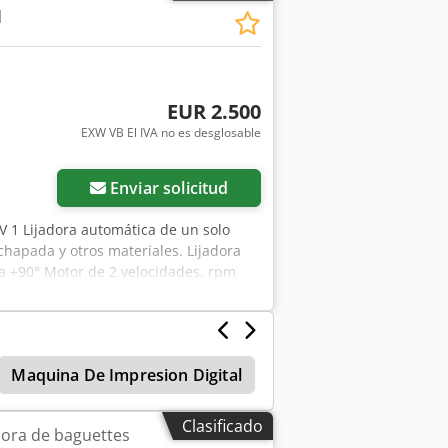
1
 todos los productos de la industria
EUR 2.500
EXW VB El IVA no es desglosable
Enviar solicitud
 1 Lijadora automática de un solo
hapada y otros materiales. Lijadora
° a +90° Motor de 2 velocidades, rpm
mática con velocidad variable Guía de
e extracción 100 mm Dimensiones
k
Maquina De Impresion Digital
Maquina Digital
Clasificado
ora de baguettes