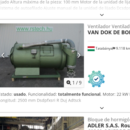
lijado Altura máxima de la pieza: 100 mm Motor de la unidad de lij
sistema de autoafilado Ajuste manual de la unidad de lijado Dcsdp
ángulo de la unidad Unidad de lijado con oscilación Velocidad de 
Motor de avance de 0,74 kW
Ventilador Ventila
VAN DOK DE BO
Tatabánya
9.118 k
1
/
9
Estado:
usado
, Funcionalidad:
totalmente funcional
, Motor: 22 kW
Longitud: 2500 mm Dsdpfxsri R Duj Adtsck
Bloque de hormigón
ADLER S.A.S. Rou