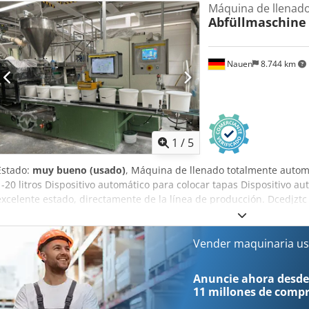
Máquina de llenado
Abfüllmaschine
Nauen
8.744 km
1
/
5
Estado:
muy bueno (usado)
, Máquina de llenado totalmente autom
1-20 litros Dispositivo automático para colocar tapas Dispositivo a
excelente estado, directamente de la línea de producción. Dcedjztc
Vender maquinaria us
Anuncie ahora desde
11 millones de comp