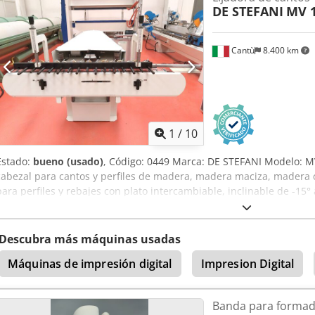
DE STEFANI
MV 
aceptación de vehículos usados posibles en cualquier momento para
Lukas van Rossum
Cantù
8.400 km
1
/
10
Estado:
bueno (usado)
, Código: 0449 Marca: DE STEFANI Modelo: MV
cabezal para cantos y perfiles de madera, madera maciza, madera c
para perfiles y rebajes con plato intercambiable, inclinable de -15
710/1420 – Cv 1,3 – 2,5 Altura de trabajo mm 100 Alimentación auto
entrada ajustable Aire comprimido 6 atm Diámetro de la salida d
totales mm 2100 x 1600 x 1350 h Peso kg 950 Dodpfx Ajzmyp Aodtsc
Descubra más máquinas usadas
Máquinas de impresión digital
Impresion Digital
Banda para formad