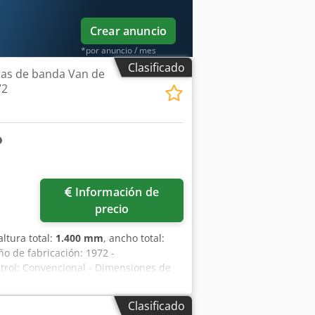
Crear anuncio
*por anuncio / mes
Clasificado
as de banda Van de
72
Información de
precio
 altura total:
1.400 mm
, ancho total:
ño de fabricación: 1972 -
ntrol: Convencional - Dimensiones de
eso de transporte [kg]: 2000 kg -
precio indicado no incluye el IVA
Clasificado
esas Dcedozm N Rijpfx Adtok Entrega y