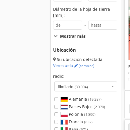
Diámetro de la hoja de sierra
[mm]:
-
Mostrar más
Ubicación
Su ubicación detectada:
Venezuela
(cambiar)
radio:
Ilimitado
(30.004)
Alemania
(19.287)
Países Bajos
(2.370)
t
Holzkraft Kgz 3050
Rectificadora De Perfiles
Polonia
(1.890)
Francia
(832)
Italia
(671)