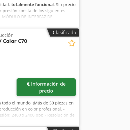
lidad:
totalmente funcional
, Sin precio
mpresión consta de los siguientes
1 MÓDULO DE INTERFAZ DE
PCIONAL B1 KIT OCE IHCS2.1 SETFIN
cm, L: 95 cm Dimensiones Pal 1051331:
Clasificado
ucción
A: 130 cm, L: 160 cm Dimensiones Pal
/ Color C70
TALLES DE LA MÁQUINA Lecturas del
y sin garantía. Lectura del contador,
resión a doble cara en blanco y negro
151 Lectura del contador, impresión a
Información de
precio
 a todo el mundo! ¡Más de 50 piezas en
roducción en color profesional. -
esión: 2400 x 2400 ppp - Resolución de