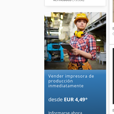
Vender impresora de
producción
inmediatamente
desde
EUR 4,49
*
Informarse ahora