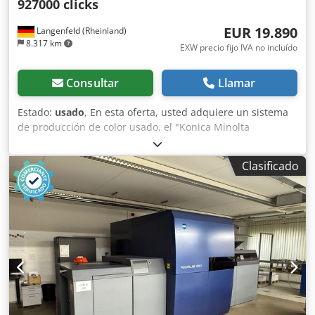
927000 clicks
EUR 19.890
Langenfeld (Rheinland)
8.317 km
EXW precio fijo IVA no incluído
Consultar
Llamar
Estado:
usado
, En esta oferta, usted adquiere un sistema
de producción de color usado, el "Konica Minolta
AccurioPress C7090". Objeto de la venta: 1 x Konica
Minolta AccurioPress C7090 con la siguiente configuración:
Clasificado
Incluye OT-512 Incluye RU-518m Incluye apilador LS-507
Incluye unidad de control de calidad inteligente IQ-501
Incluye alimentador de papel PF-712 Incluye alimentador
de papel PF-812 ¿La configuración no es la adecuada? No
hay problema, podemos configurar la máquina según sus
necesidades. ¡No dude en ponerse en contacto con
nosotros! Contadores: Total: Aprox. 926.200 páginas Color:
Aprox. 709.302 páginas Blanco y negro: Aprox. 216.898
páginas Estado: Esta oferta corresponde a un equipo
usado, que puede presentar signos de uso (pequeños