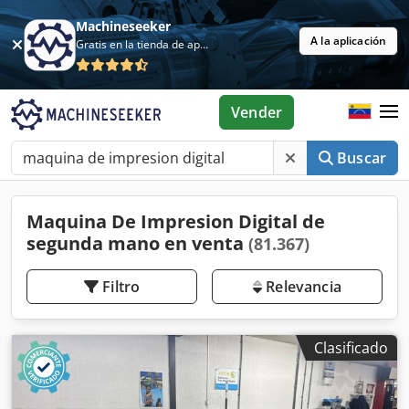
Machineseeker
A la aplicación
Gratis en la tienda de aplicaciones
Vender
Buscar
Maquina De Impresion Digital de
segunda mano en venta
(81.367)
Filtro
Relevancia
Clasificado