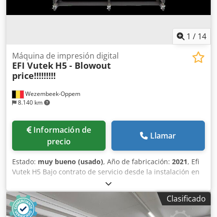
1
/
14
Máquina de impresión digital
EFI Vutek
H5 - Blowout
price!!!!!!!!!
Wezembeek-Oppem
8.140 km
Información de
Llamar
precio
Estado:
muy bueno (usado)
, Año de fabricación:
2021
, Efi
Vutek H5 Bajo contrato de servicio desde la instalación en
2021. Configuración: 8 colores + blanco Por 9.000 €
adicionales podemos incluir RIP Caldera V18 con driver y
Clasificado
perfiles, y 100 litros de tintas, 20 litros por color CMYKW.
(valor de 14.000 €) Productividad: 109 planchas por hora En