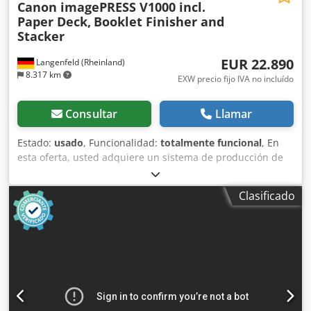
Canon imagePRESS V1000 incl.
Paper Deck,
Booklet Finisher and
Stacker
EUR 22.890
Langenfeld (Rheinland)
8.317 km
EXW precio fijo IVA no incluído
Consultar
Llamar
Estado:
usado
, Funcionalidad:
totalmente funcional
, En
esta oferta, usted adquiere un sistema de producción de
color usado, el "Canon imagePRESS V1000". Objeto de la
venta: 1x Canon imagePRESS V1000 con la siguiente
Clasificado
configuración: Incluye controlador Prisma. Incluye bandeja
de papel E1/bypass D1. Incluye unidad de acabado de
folletos AF1. Incluye unidad de detección. ¿Esta
configuración no se ajusta a sus necesidades? No hay
problema, podemos configurar la máquina según sus
preferencias. ¡No dude en contactarnos! Lecturas del
contador: Total: Aproximadamente 3.779.299 páginas.
Estado: Esta oferta se refiere a un equipo usado que, en