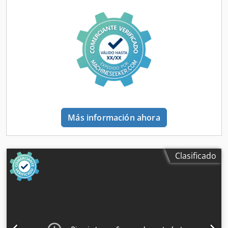
la adecuada? No hay problema, podemos configurar la
máquina según sus necesidades. ¡No dude en ponerse en
contacto con nosotros! Lecturas del contador: Total: Aprox.
121.352 páginas Color: Aprox. 101.419 páginas Blanco y
negro: Aprox. 19.933 páginas Estado: Esta oferta
corresponde a un equipo usado que puede presentar
signos de uso (pequeños arañazos o amarilleamiento). El
equipo ha sido probado para verificar su funcionamiento.
Un ejemplo de impresión de prueba se puede ver en la
foto. Embalaje y envío: Puede visitar nuestras instalaciones
durante nuestro horario de atención para ver el equipo.
Más información ahora
¡Concertemos una cita! Djdpfxszl Swvs Apnock ¡Se puede
proporcionar un embalaje adecuado para el transporte
marítimo y envío a nivel mundial, bajo petición! Antes del
envío o la recogida, se grabará un vídeo con una prueba
Clasificado
de funcionamiento para usted. Para obtener más
información, no dude en ponerse en contacto con nosotros
personalmente.