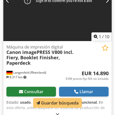
1
/
10
Máquina de impresión digital
Canon imagePRESS V800 incl.
Fiery,
Booklet Finisher,
Paperdeck
EUR 14.890
Langenfeld (Rheinland)
8.317 km
EXW precio fijo IVA no incluído
Consultar
Llamar
Estado:
usado
, Funcionalidad:
totalmente funcional
, En
Guardar búsqueda
esta oferta, usted adquiere un sistema de producción de
color usado, el "Canon imagePRESS V800". Djdpfx Apszl