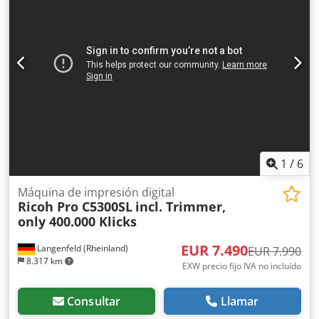
signos de uso (pequeñas rayaduras o amarilleamientos). El
equipo ha sido probado en funcionamiento. Una
impresión de prueba es visible en la foto. Embalaje y
envío: Puede ver el equipo en nuestro horario comercial
tras acordar una cita. Dsdsylugnspfx Apnjck Embalaje
marítimo y envío mundial disponibles bajo consulta. Antes
del envío o recogida, se grabará un test de funcionamiento
en vídeo para usted. Para más información, no dude en
ponerse en contacto con nosotros personalmente.
1
/
6
Máquina de impresión digital
Ricoh Pro C5300SL
incl. Trimmer,
only 400.000 Klicks
EUR 7.490
Langenfeld (Rheinland)
EUR 7.990
8.317 km
EXW precio fijo IVA no incluído
Consultar
Llamar