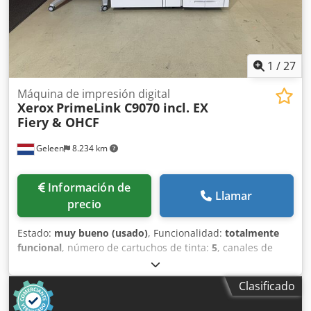
1
/
27
Máquina de impresión digital
Xerox
PrimeLink C9070 incl. EX
Fiery & OHCF
Geleen
8.234 km
Información de
Llamar
precio
Estado:
muy bueno (usado)
, Funcionalidad:
totalmente
funcional
, número de cartuchos de tinta:
5
, canales de
color:
4
, resolución (máx.):
2.400 PPP (puntos por
pulgada)
, número de bandejas de alimentación:
6
, lectura
Clasificado
del contador (negro):
121.531
, lectura del contador (color):
236.585
, tensión de entrada:
220 V
, Equipamiento:
auto