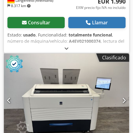
EUR 1.990
Langenfeld (Rheinland)
8.317 km
EXW precio fijo IVA no incluído
Consultar
Llamar
Estado:
usado
, Funcionalidad:
totalmente funcional
,
número de máquina/vehículo:
A4EV021000374
, lectura del
contador (negro):
5.094.962
, En esta oferta, usted adquiere
un sistema de producción monocromático usado, modelo
Clasificado
"Minolta bizhub PRESS 1052". Objeto de la venta: 1 x
Minolta bizhub PRESS 1052 con la siguiente configuración:
Incluye: controlador interno Incluye: unidad de acabado
FS-532/RU-509 Incluye: bandeja de papel Incluye:
alimentador automático de documentos dúplex / R-ADF ¿La
configuración no se ajusta a sus necesidades? No hay
problema, podemos configurar la máquina según sus
deseos. ¡No dude en ponerse en contacto con nosotros!
Lecturas del contador: Total: aproximadamente 5.094.962
páginas Estado: Dcodpfx Apezmpawsnsk Esta oferta
corresponde a un equipo usado que puede presentar
signos de uso (pequeños arañazos o decoloraciones). El