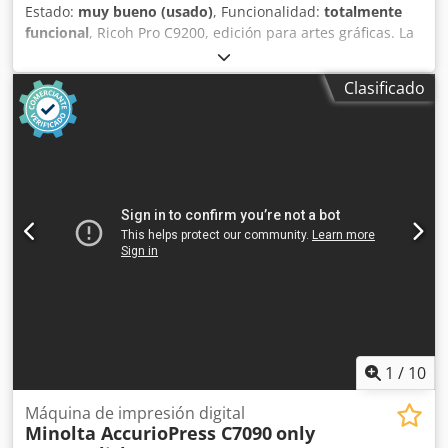
Estado:
muy bueno (usado)
, Funcionalidad:
totalmente
funcional
, Ricoh Pro C9200, edición para artes gráficas. La
máquina está en buen estado de funcionamiento y puede
ser inspeccionada y probada en nuestras instalaciones de
Clasificado
Ámsterdam. Dcsdpezrw U Tsfx Apnok
1
/
10
Máquina de impresión digital
Minolta AccurioPress C7090
only