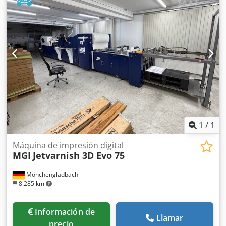
producción. El precio incluye desmantelamiento y carga en
camión. Fotos y vídeos disponibles bajo solicitud. Dodpfx
Aexanwzspnjck Para información técnica adicional,
consulte el folleto adjunto.
1
/
1
Máquina de impresión digital
MGI
Jetvarnish 3D Evo 75
Mönchengladbach
8.285 km
Información de
Llamar
precio