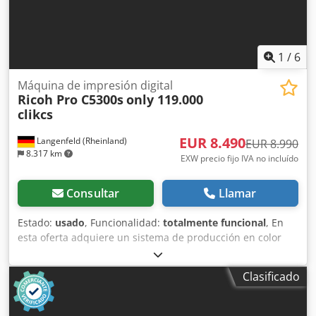
dude en ponerse en contacto con nosotros personalmente.
1
/
6
Máquina de impresión digital
Ricoh Pro C5300s
only 119.000
clikcs
EUR 8.490
Langenfeld (Rheinland)
EUR 8.990
8.317 km
EXW precio fijo IVA no incluído
Consultar
Llamar
Estado:
usado
, Funcionalidad:
totalmente funcional
, En
esta oferta adquiere un sistema de producción en color
usado "Ricoh Pro C5300s". Objeto de la venta: 1 x Ricoh Pro
C5300s con el siguiente equipamiento: Incl. finalizadora de
Clasificado
folletos SR5100 Contadores: Total: aprox. 118.014 páginas
Color: aprox. 88.410 páginas Negro: aprox. 29.604 páginas
Estado: Se trata de un equipo usado que puede presentar