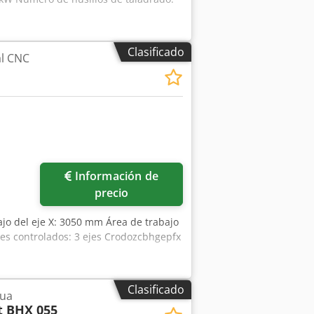
Clasificado
al CNC
Información de
precio
ajo del eje X: 3050 mm Área de trabajo
jes controlados: 3 ejes Crodozcbhgepfx
Clasificado
nua
 BHX 055