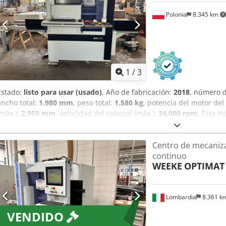
(grupo de fresado) HKS63 (potencia kW 5) Sistema automático de ca
Polonia
8.345 km
almacén (n.º 4 posiciones de herramientas)
1
/
3
Estado:
listo para usar (usado)
, Año de fabricación:
2018
, número d
ancho total:
1.980 mm
, peso total:
1.580 kg
, potencia del motor del
(máx.):
2.950 mm
, velocidad del cabezal (máx.):
24.000 rpm
, Esta 
055 de 3 ejes se fabricó en 2018. Ofrece una capacidad de longitu
anchura de pieza de 70 a 850 mm. La máquina incluye 13 husillos de
Centro de mecaniz
taladrado horizontales, lo que le confiere una gran versatilidad d
continuo
mecanizado CNC de alta calidad, considere la máquina HOMAG W
WEEKE
OPTIMAT
la venta. Póngase en contacto con nosotros para obtener más detal
de segunda manoMarca: HomagTipo: Optimat BHX055Año de fabricac
taladrado y mecanizado CNC vertical • Longitud de la pieza de trab
Lombardia
8.361 k
de trabajo 70 - 850 mm • Espesor de la pieza 12 - 60 mm • Husillo d
husillo principal 5 kW • Velocidad máx. 18 rpm (dependiendo de la 
VENDIDO
HSK-F63 o ETP25 • Cambiador de herramientas Almacén de 4 posicion