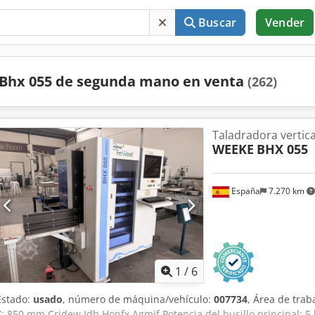
Buscar
Vender
Bhx 055 de segunda mano en venta
(262)
Taladradora vertic
WEEKE
BHX 055
España
7.270 km
1
/
6
Estado:
usado
, número de máquina/vehículo:
007734
, Área de trab
Y: 850 mm Crjdew Idb Hopfx Agmjf Potencia del husillo principal: 