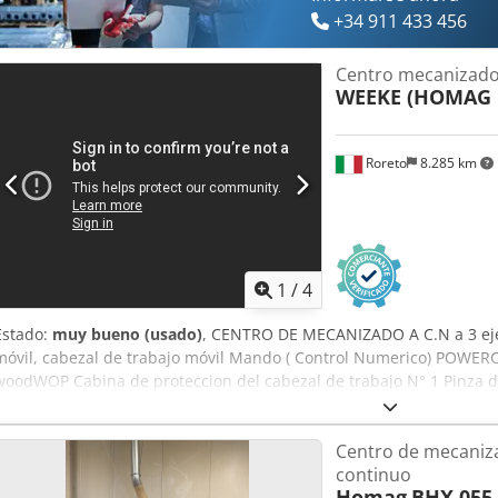
+34 911 433 456
Centro mecanizado 
WEEKE (HOMAG 
Roreto
8.285 km
1
/
4
Estado:
muy bueno (usado)
, CENTRO DE MECANIZADO A C.N a 3 ejes 
móvil, cabezal de trabajo móvil Mando ( Control Numerico) PO
woodWOP Cabina de proteccion del cabezal de trabajo N° 1 Pinza de 
tableros en la zona de trabajo) Avance de los paneles con cadenas
a mecanizar (X - Y - Z) mm 200 x 70 x 8 Medidas Max. de la pieza a 
Centro de mecaniz
560 Potencia total instalada (Kw) 11,5 (ca.) GRUPOS DE TRABAJO: N°
continuo
2,3) con brocas verticales - N° 13 Porta-brocas independientes verti
Homag
BHX 055
N° 6 Porta-brocas independientes horizontales para taladrar (4 in 