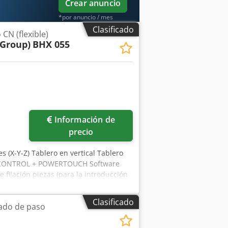
Crear anuncio
*por anuncio / mes
Clasificado
CN (flexible)
Group)
BHX 055
Información de
precio
(X-Y-Z) Tablero en vertical Tablero
WERCONTROL + POWERTOUCH Software
fijación piezas (para la introducción
 motorizadas Medidas Min. de la pieza
mecanizar (X - Y - Z) mm 3050 x 850 x
Clasificado
ado de paso
 1 Cabezales a taladrar (potencia Kw
cales para taladrar (V13 High Speed) -
X + 2 in Y) Cedpfx Agjyywcvomerf N° 1