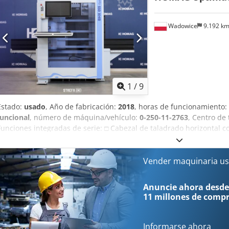
Wadowice
9.192 k
1
/
9
Estado:
usado
, Año de fabricación:
2018
, horas de funcionamiento:
funcional
, número de máquina/vehículo:
0-250-11-2763
, Centro de
Funciones integradas de serie: □ Cabezal de taladrado horizontal con
taladrado horizontal con 2 husillos (eje Y) □ Cabezal de taladrado c
D=100 mm (dirección X) □ Cilindro de parada para posicionamiento 
sujeción de la pieza de trabajo Componentes / equipamiento: □ Mot
Vender maquinaria us
de frecuencia (HSK63) □ Almacén de herramientas de 4 posiciones 
WOODWOP 7 Dimensiones de la pieza de trabajo: □ Máximo: 3050 
Anuncie ahora desde
Espesor del material: 12–60 mm Información general: Año de fabr
11 millones de comp
con sistema POWERTOUCH □ Certificación CE □ Estado: lista para tra
Disponibilidad: en stock Documentación: □ Idioma: polaco □ Docume
Informarse ahora