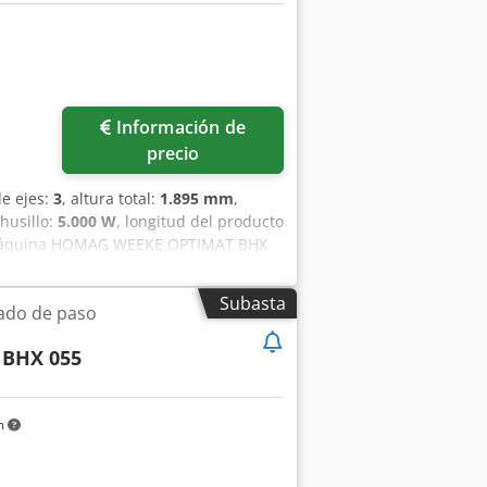
mbio de herramientas - posiciones del
Información de
precio
e ejes:
3
, altura total:
1.895 mm
,
 husillo:
5.000 W
, longitud del producto
máquina HOMAG WEEKE OPTIMAT BHX
d de pieza de 200 a 3.050 mm y una
 taladrado verticales y 4 husillos de
Subasta
ado de paso
e mecanizado. Si busca capacidades de
EEKE OPTIMAT BHX 055 que tenemos a
 BHX 055
les. Centro de mecanizado CNC vertical
ión: 2018Datos técnicos • Centro de
ajo 200 - 3.050 mm • Ancho de la pieza
m
e fresado 1 unidad • Potencia del
configuración) • Portaherramientas
es • Husillos de taladrado vertical 13