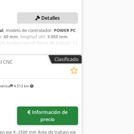
sillos de taladrado horizontales (Y) 2 •
uch / Power Control PC 86 • Software
comprimido 7 bar • Peso de la
Detalles
 1.984 × 1.895 mm • Marcado
irmación de pedido original. Esta
al
, modelo de controlador:
POWER PC
 es vinculante.
o:
60 mm
, longitud útil:
3.050 mm
,
x Asydmcrjgmof Altura de trabajo: 12
ticales eje Y: 5 Husillos horizontales
Cambio de herramienta: Automático
Clasificado
al CNC
MÁQUINA Control: POWER PC 85 +
herramientas de 4 posiciones
mérica
4.513 km
Información de
precio
ajo eje X: 2500 mm Área de trabajo eje