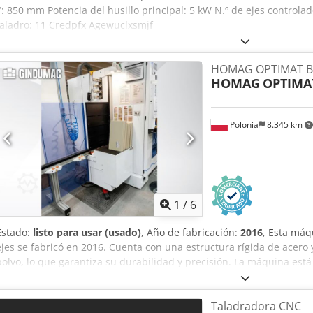
Y: 850 mm Potencia del husillo principal: 5 kW N.º de ejes controla
taladro: 11 Credpfx Agewuclxsmjf
HOMAG OPTIMAT B
HOMAG
OPTIMA
Polonia
8.345 km
1
/
6
Estado:
listo para usar (usado)
, Año de fabricación:
2016
, Esta má
ejes se fabricó en 2016. Cuenta con una estructura rígida de acero y
polvo, lo que garantiza su durabilidad y precisión. La máquina est
ofrece velocidades de avance rápido de hasta 50 m/min en los ejes
mecanizado CNC de alta calidad, considere la máquina HOMAG OP
Taladradora CNC
venta. Póngase en contacto con nosotros para obtener más detalles