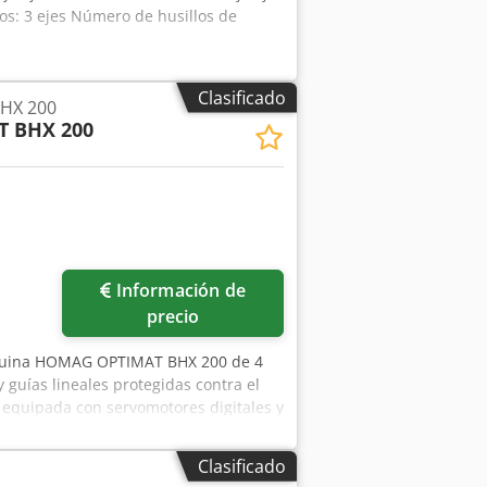
dos: 3 ejes Número de husillos de
Clasificado
HX 200
T BHX 200
Información de
precio
quina HOMAG OPTIMAT BHX 200 de 4
 guías lineales protegidas contra el
á equipada con servomotores digitales y
 X/Y. Si busca capacidades de
TIMAT BHX 200 que tenemos a la
Clasificado
. • Ancho de trabajo: 50-1.250 mm •