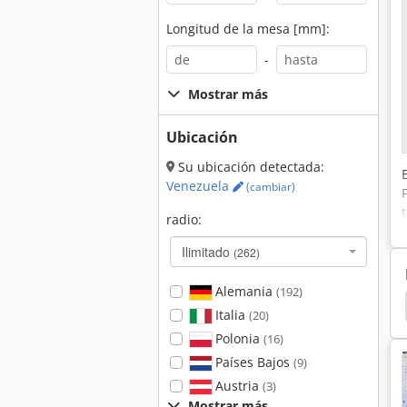
Longitud de la mesa [mm]:
-
Mostrar más
Ubicación
Su ubicación detectada:
Venezuela
(cambiar)
radio:
Ilimitado
(262)
Alemania
(192)
Weeke
Centro De Mecanizado Horizontal Cnc
Italia
(20)
Polonia
(16)
Países Bajos
(9)
Austria
(3)
Mostrar más