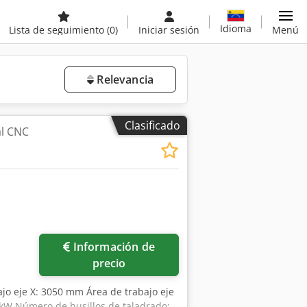
Idioma
Lista de seguimiento
(0)
Iniciar sesión
Menú
Relevancia
Clasificado
al CNC
Información de
precio
ajo eje X: 3050 mm Área de trabajo eje
5 kW Número de husillos de taladrado: