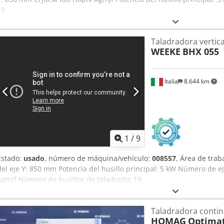
19
Taladradora vertic
WEEKE
BHX 055
Italia
8.644 km
1
/
9
Estado:
usado
, número de máquina/vehículo:
008557
, Área de trab
del eje Y: 850 mm Potencia del husillo principal: 5 kW Número de e
Agmjf Número de husillos de taladrado: 19
Taladradora conti
HOMAG
Optimat