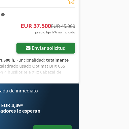
m
EUR 37.500
EUR 45.000
precio fijo IVA no incluído
Enviar solicitud
1.500 h
, Funcionalidad:
totalmente
 taladrado usado Optimat BHX 055
 4 husillos (eje X) □ Cabezal de
on 13 husillos □ Sierra para ranurado
de la pieza de trabajo □ Sistema de
or de fresado de 10 kW con inversor
ada de inmediato
Csdpex Tz Shsfx Agmorf □ Software
× 850 mm □ Mínimo: 200 × 70 mm □
 EUR 4,49
*
icación: 2018 □ Control POWERCONTROL
radores
le esperan
bajar / posibilidad de demostración □
ntación en papel + en soporte digital