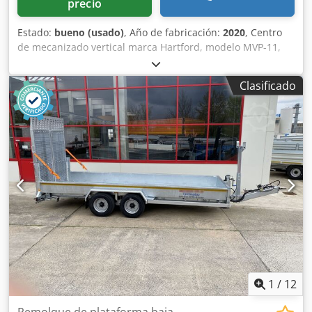
precio
Estado:
bueno (usado)
, Año de fabricación:
2020
, Centro
de mecanizado vertical marca Hartford, modelo MVP-11,
del año 2.020, con control Hartrol Premium I. Csdpszq A
Hfefx Ahasrf
Clasificado
1
/
12