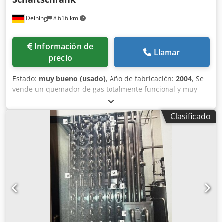
Deining
8.616 km
Información de
Llamar
precio
Estado:
muy bueno (usado)
, Año de fabricación:
2004
, Se
vende un quemador de gas totalmente funcional y muy
bien conservado de la marca Weishaupt, incluyendo tramo
de gas (Dungs DN 80). Codpjwg Hg Rofx Ahajrf 1.
Clasificado
Quemador de gas WEISHAUPT G11/1-D – 4750 kW, con
armario de control, unidad de control y tramo de gas.
Potencia: 900–4750 kW Versión: ZMD Año de fabricación:
2004