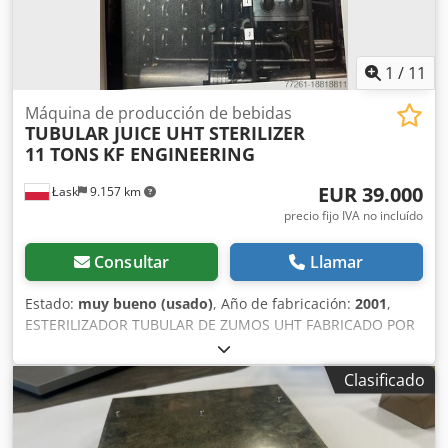
1
/
11
Máquina de producción de bebidas
TUBULAR JUICE UHT STERILIZER
11 TONS
KF ENGINEERING
EUR 39.000
Łask
9.157 km
precio fijo IVA no incluído
Consultar
Llamar
Estado:
muy bueno (usado)
, Año de fabricación:
2001
,
ESTERILIZADOR TUBULAR DE ZUMOS UHT FABRICADO POR
KF ENGINEERING, ALEMANIA CAPACIDAD DE 11
TONELADAS POR HORA PARA TODO TIPO DE ZUMOS,
Clasificado
INCLUIDO EL DE TOMATE TEMPERATURA MÁXIMA DE 124
°C PLC SIEMENS-7 Crjdpev Tl D Nefx Ahaof