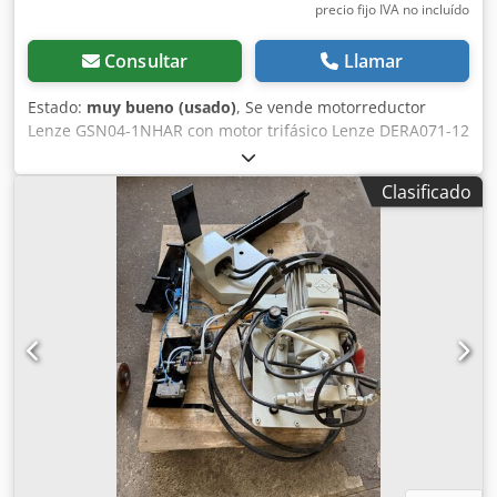
precio fijo IVA no incluído
Consultar
Llamar
Estado:
muy bueno (usado)
, Se vende motorreductor
Lenze GSN04-1NHAR con motor trifásico Lenze DERA071-12
de 0,25 kW. El dispositivo está en perfecto estado de
funcionamiento, ha sido probado y está listo para su uso.
Clasificado
Su estado técnico es muy bueno. Visualmente, presenta
signos normales de uso, derivados de su funcionamiento,
que se pueden apreciar en las fotografías. Este
motorreductor con reductor de engranajes helicoidales es
ideal como accionamiento para transportadores,
alimentadores, máquinas de producción, máquinas de
embalaje, mezcladores y muchos otros equipos
industriales. Datos técnicos: Fabricante del reductor: Lenze
Modelo del reductor: GSN04-1NHAR Fabricante del motor:
Lenze Tipo de motor: DERA071-12 Potencia: 0,25 kW
Alimentación: 3×220–240/380–415 V CA Frecuencia: 50 Hz
Velocidad del motor: 1365 rpm Velocidad de salida: 186,6
rpm Par de salida: 11 Nm Relación de transmisión: i = 7,5