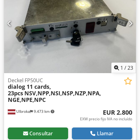
1
/
23
Deckel FP50UC
dialog 11 cards,
23pcs
NSV,NPP,NSI,NSP,NZP,NPA,
NGE,NPE,NPC
EUR 2.800
Ulbroka
9.473 km
EXW precio fijo IVA no incluído
Consultar
Llamar