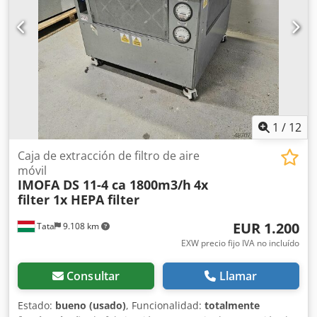
IIC T4 – motor para zonas con riesgo de explosión de gas •
Eje: diámetro 42 mm, estriado. Csdpsxbd U Esfx Ahaerf
1
/
12
Caja de extracción de filtro de aire
móvil
IMOFA DS 11-4 ca 1800m3/h
4x
filter 1x HEPA filter
EUR 1.200
Tata
9.108 km
EXW precio fijo IVA no incluído
Consultar
Llamar
Estado:
bueno (usado)
, Funcionalidad:
totalmente