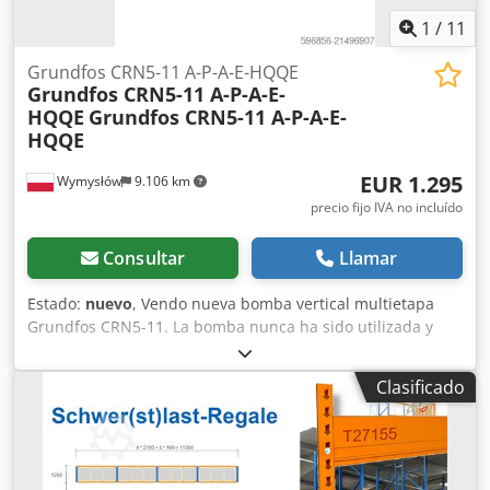
1
/
11
Grundfos CRN5-11 A-P-A-E-HQQE
Grundfos CRN5-11 A-P-A-E-
HQQE
Grundfos CRN5-11 A-P-A-E-
HQQE
EUR 1.295
Wymysłów
9.106 km
precio fijo IVA no incluído
Consultar
Llamar
Estado:
nuevo
, Vendo nueva bomba vertical multietapa
Grundfos CRN5-11. La bomba nunca ha sido utilizada y
proviene de un excedente de almacén. El equipo está en
muy buen estado, almacenado en su embalaje original.
Clasificado
Incluye documentación del fabricante. Credpfxjyubcns
Ahasf Las bombas de la serie Grundfos CRN están
diseñadas para operar en instalaciones industriales y de
agua. Se destacan por su alta eficiencia, fiabilidad y
excelente calidad de fabricación. Datos técnicos