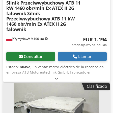
Silnik Przeciwwybuchowy ATB 11
su propio equipo de elevación. - Entregas en todo el
kW 1460 obr/min Ex ATEX II 2G
territorio de la República Federal de Alemania, excepto
falownik
Silnik
islas. Entregas a países de la UE según acuerdo individual.
Przeciwwybuchowy ATB 11 kW
1460 obr/min Ex ATEX II 2G
falownik
EUR 1.194
Wymysłów
9.106 km
precio fijo IVA no incluído
Consultar
Llamar
Estado:
nuevo
, En venta: motor eléctrico de la reconocida
empresa ATB Motorentechnik GmbH, fabricado en
Alemania. Modelo CD160M-4, en versión antideflagrante
ATEX II 2G, apto para operar con variador de frecuencia.
Clasificado
Datos técnicos: • Potencia: 11 kW • Tipo: CD160M-4 •
Tensión: 400 V Δ / 690 V Y • Corriente: 21 A / 12,1 A •
Frecuencia: 50 Hz • Velocidad: 1460 min⁻¹ (4 polos) • Cos φ:
0,85 • Clase de aislamiento: F • Grado de protección: IP55 •
Peso: 168 kg • Año de fabricación: 2007 • ATEX: II 2G EEx de