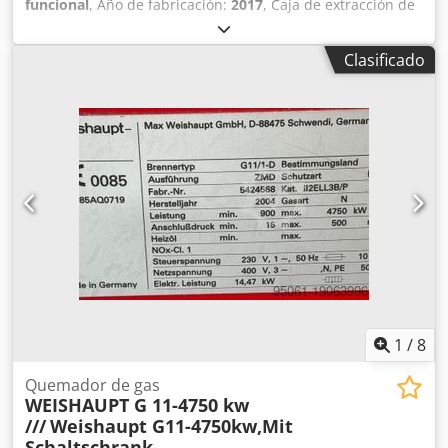
funcional
, Año de fabricación:
2017
, Caja de extracción de
filtro de aire móvil Caja con ventilador incorporado y
cartucho filtrante. Con filtro HEPA. Para ventilación, filtrado
Clasificado
y eliminación del aire de la habitación. Capacidad de
extracción aprox. 1800m3/h Ventilador de extracción:
IMOFA DS 11-4 460 vatios 50 Hz 4,8 amperios Crodpfx
Aevvcqxjhasf Voltaje: 230 V, 50 Hz Controlador de
transformador Systemair RTRE 5 4 cartuchos de filtro 1
pieza de filtro Hepa ULTIMA RP de 3000 m3/h Carcasa de
marco de aluminio, ruedas móviles con freno.
Dimensiones: 100x100x80 cm Peso: aprox. 120 kg
1
/
8
Quemador de gas
WEISHAUPT G 11-4750 kw
///
Weishaupt G11-4750kw,Mit
Schaltschrank