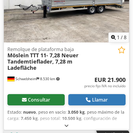
anillas de amarre (2 t) en el bastidor exterior, 8 cajas de
amarre (5 t) en las esquinas, cabrestante de soporte para
caja de cambios con modo de carga y modo rápido,
delantero, 2 soportes abatibles, traseros, chasis y
superestructura galvanizados en caliente, recargo por
soporte para cinta fresadora 600 €, también disponible
1
/
8
con rampas mecánicas en stock!, -- errores de impresión,
modificaciones y errores reservados, fotos modelo --, Más
Remolque de plataforma baja
Möslein
TTT 11- 7,28 Neuer
datos en: !, Más información: ! Crjdpfx Aoztfamshajf
Tandemtieflader, 7,28 m
Ladefläche
EUR 21.900
Schwebheim
8.530 km
precio fijo IVA no incluído
Consultar
Llamar
Estado:
nuevo
, peso en vacío:
3.050 kg
, peso máximo de la
carga:
7.450 kg
, peso total:
10.500 kg
, configuración de
ejes:
2 ejes
, longitud del espacio de carga:
7.200 mm
,
anchura del espacio de carga:
2.470 mm
, amortiguación: