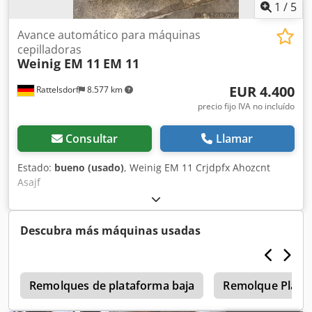
Grado de protección: IP55 Clase de aislamiento: F Tipo de
1
/
5
funcionamiento: S1 Cjdpfx Aszncq Sehajrf Estado: 100%
funcional, probado. Presenta signos normales de uso,
Avance automático para máquinas
visibles en la carcasa. Se vende exactamente en el estado
cepilladoras
Weinig EM 11
EM 11
en que se muestra en las fotografías.
EUR 4.400
Rattelsdorf
8.577 km
precio fijo IVA no incluído
Consultar
Llamar
Estado:
bueno (usado)
, Weinig EM 11 Crjdpfx Ahozcnt
Asajf
Descubra más máquinas usadas
p
Remolques de plataforma baja
Remolque Plata