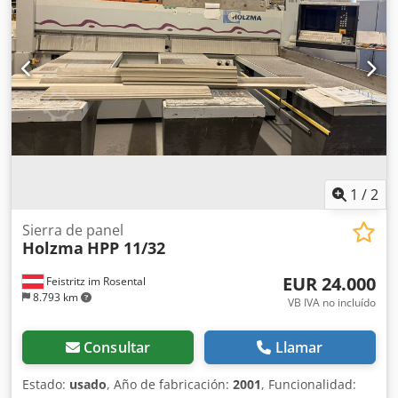
1
/
2
Sierra de panel
Holzma
HPP 11/32
EUR 24.000
Feistritz im Rosental
8.793 km
VB IVA no incluído
Consultar
Llamar
Estado:
usado
, Año de fabricación:
2001
, Funcionalidad: