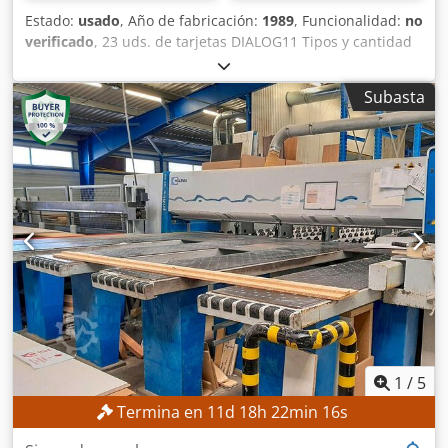
Estado:
usado
, Año de fabricación:
1989
, Funcionalidad:
no
verificado
, 23 uds. de tarjetas DIALOG11 Tipos y cantidad
de cada tipo: NGE01 - 2 uds. NPE01 - 4 uds. NPC01 - 1 ud.
NPA01 - 4 uds. Codpfswyudqox Ahaorf NZP02 - 4 uds.
Subasta
NRP02 - 1 ud. NSP02 - 1 ud. NSI02 - 2 uds. NPP04 - 2 uds.
NSV02 - 2 uds.
1
/
5
Termina en
11
d
18
h
22
min
14
s