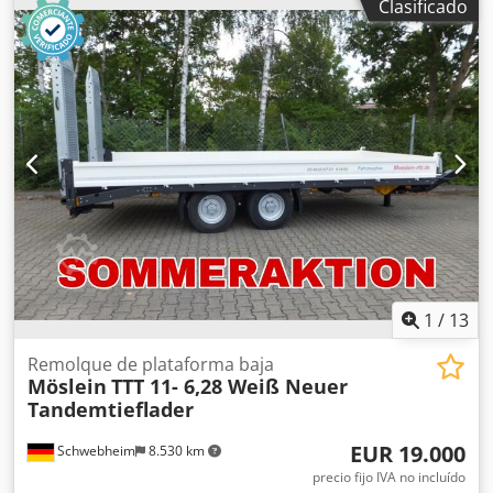
Clasificado
acero
, tamaño del neumático:
235 / 75 R 17,5
, distancia
entre ejes:
990 mm
, color:
otro
, tipo de engranaje:
otro
,
tamaño del neumático delantero:
235 / 75 R 17,5
, tamaño
del neumático trasero:
235 / 75 R 17,5
, cabina del
conductor:
otro
, clase de emisión:
ninguno
, combustible:
biodiésel
, Equipamiento:
ABS, freno de aire comprimido
,
acceso frontal para carga pasante, altura de carga
cargado: 880 mm, laterales de 400 mm, 16 anillas de
amarre, estacas insertables, plataforma de carga trasera
biselada, cada rampa aprox. 2.400 mm x 520 mm, rampas
con rejilla galvanizada, también disponible con longitud de
plataforma de 5.200 mm o 6.200 mm. Sujetos a errores
tipográficos, omisiones y cambios. Imágenes de muestra.
Más datos en: !, Más detalles en: ! Codpjztfatjfx Ahasrf
1
/
13
Remolque de plataforma baja
Möslein
TTT 11- 6,28 Weiß Neuer
Tandemtieflader
EUR 19.000
Schwebheim
8.530 km
precio fijo IVA no incluído