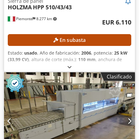
Sierra de panel
HOLZMA
HPP 510/43/43
Piemonte
8.277 km
EUR 6.110
En subasta
Estado:
usado
, Año de fabricación:
2006
, potencia:
25 kW
(33,99 CV)
, altura de corte (máx.):
110 mm
, anchura de
corte (máx.):
4.300 mm
, longitud de corte (máx.):
4.300
mm
, DETALLES TÉCNICOS Ancho máximo de la placa: 4.300
Clasificado
mm Longitud máxima de la placa: 4.300 mm Altura mínima
de corte: 3 mm Altura máxima de corte: 110 mm Salida
máxima de la hoja de sierra: 125 mm Sistema de avance y
pinzas Número de pinzas: 9 Número de pinzas en el tope
deslizante: 9 Velocidad máxima de avance: 80 m/min
Velocidad máxima de avance del carro de la sierra: 120
m/min Carro de la sierra Diámetro máximo de la
herramienta: 450 mm Potencia del motor: 18 kW Velocidad
de rotación: 2.870 RPM Unidad de pre-ranurado Tipo:
Unidad de pre-ranurado para postformado Diámetro