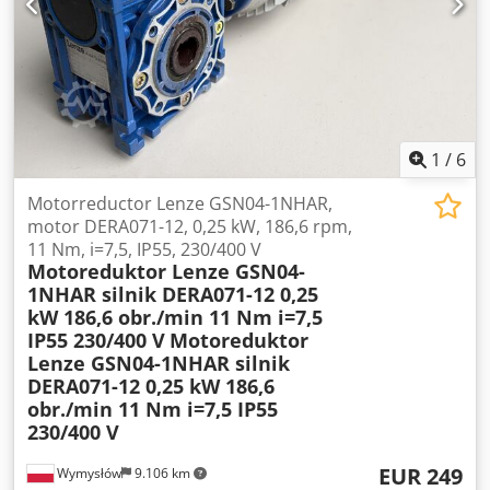
asociada, y los costes dependerán del código postal.
Montaje: Nuestro personal cualificado estará encantado de
ayudarle con el montaje y desmontaje profesional de sus
instalaciones. Nuestra recomendación: Indíquenos sus
necesidades... Le ayudaremos con gusto a realizar sus
proyectos, desde la planificación hasta el pedido y el
montaje. ¿TIENE ALGUNA PREGUNTA O ESTÁ INTERESADO?
1
/
6
Póngase en contacto con nosotros a través de un mensaje
o una llamada. Encontrará nuestro número de teléfono en
Motorreductor Lenze GSN04-1NHAR,
la página de nuestra empresa. ☎️ Puede comunicarse con
motor DERA071-12, 0,25 kW, 186,6 rpm,
nosotros por teléfono de lunes a viernes, de 08:00 a 15:00
11 Nm, i=7,5, IP55, 230/400 V
horas. Alternativamente, puede enviarnos un mensaje con
Motoreduktor Lenze GSN04-
su nombre y número, y nos pondremos en contacto con
1NHAR silnik DERA071-12 0,25
usted lo antes posible.
kW 186,6 obr./min 11 Nm i=7,5
IP55 230/400 V
Motoreduktor
Lenze GSN04-1NHAR silnik
DERA071-12 0,25 kW 186,6
obr./min 11 Nm i=7,5 IP55
230/400 V
EUR 249
Wymysłów
9.106 km