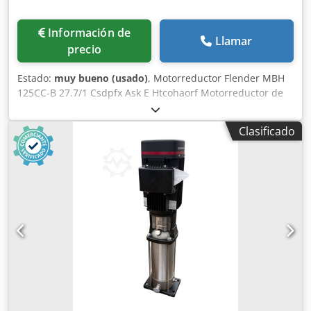
Información de
Llamar
precio
Estado:
muy bueno (usado)
, Motorreductor Flender MBH
125CC-B 27.7/1 Csdpfx Ask E Htcohaorf Motorreductor de
engranaje cónico 11 kW a 1400 1/min. 230/400 V, 50 Hz, IP
55 Se utilizaron con variadores de frecuencia. Variadores
Clasificado
de frecuencia Walther Flender compatibles:
ZZ0103069.34003 Sinus Penta, disponibles. ¡En total, 15
motorreductores y 12 variadores de frecuencia
disponibles! En muy buen estado, directamente de la
producción.