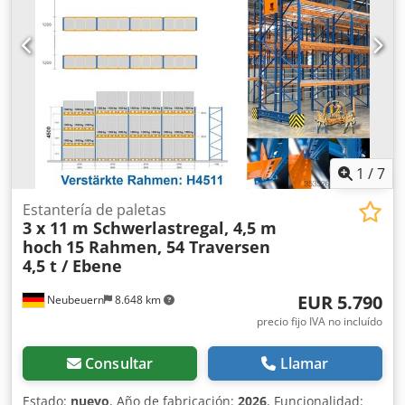
Fabricante: Grundfos Modelo: CRN5-11 A-P-A-E-HQQE
Potencia del motor: 2,2 kW Frecuencia: 50 Hz Velocidad:
2899 rpm Caudal: 5,8 m³/h Altura de elevación: hasta 56,5
m (máx. 76 m) Presión máxima: 25 bar Temperatura
máxima: 120°C La bomba está fabricada en acero
inoxidable y es apta para instalaciones de agua,
aplicaciones industriales, sistemas de presión,
instalaciones tecnológicas y plantas de tratamiento de
agua. Estado: nueva, nunca utilizada.
1
/
7
Estantería de paletas
3 x 11 m Schwerlastregal, 4,5 m
hoch
15 Rahmen, 54 Traversen
4,5 t / Ebene
EUR 5.790
Neubeuern
8.648 km
precio fijo IVA no incluído
Consultar
Llamar
Estado:
nuevo
, Año de fabricación:
2026
, Funcionalidad: