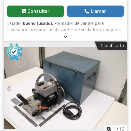
Consultar
Llamar
Estado:
bueno (usado)
, Formador de cantos para
soldadura, preparación de cantos de soldadura, máquina
para biselado de bordes, fresadora de bordes móvil -
Fabricante: BDS, formador de cantos para
Clasificado
soldadura/fresadora de bordes con accesorios - Tipo: SKF
20 - Potencia: 1,1 kW - Accesorios: ver fotos Dksdpfx Ajx Ea
Ayemxor - Dimensiones de la caja: 460/355/Al355 mm -
Peso total: 33,2 kg
1
/
13