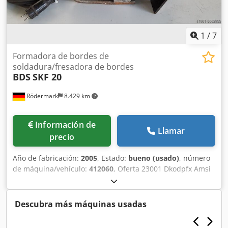
1
/
7
Formadora de bordes de
soldadura/fresadora de bordes
BDS
SKF 20
Rödermark
8.429 km
Información de
Llamar
precio
Año de fabricación:
2005
, Estado:
bueno (usado)
, número
de máquina/vehículo:
412060
, Oferta 23001 Dkodpfx Amsi
Ab Unoxjr Datos técnicos: - Ancho de la ranura: 1 – 15 mm
- Cabezal de corte con plaquitas de corte intercambiables -
Ángulo de la ranura: 30° - 37,5° - 45° - 60° - Alimentación:
Descubra más máquinas usadas
220 V / 1100 W - Espacio requerido: aproximadamente 450
mm (ancho) x 300 mm (profundidad) x 350 mm (altura) -