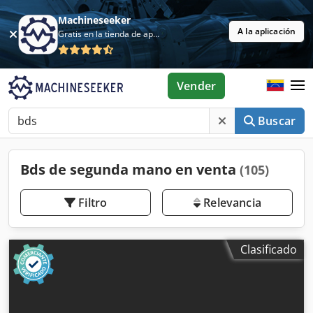
Machineseeker
A la aplicación
Gratis en la tienda de aplicaciones
Vender
Buscar
Bds de segunda mano en venta
(105)
Filtro
Relevancia
Clasificado