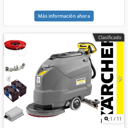
baterías ni cargador Barra de aspiración de 900 mm en V
con gomas de poliuretano resistentes al aceite Cepillo de
Más información ahora
disco de 510 mm rojo - dureza media Equipamiento:
Potente tracción Parada automática de agua Válvula
magnética Sistema de doble depósito La opción de
máquina lista para trabajar con batería y cargador está
Clasificado
disponible en otros anuncios nuestros. Ventajas: -
Símbolos intuitivos y panel de control claro. Fases de
formación muy cortas. Manejo sencillo gracias a pocos
elementos de control codificados en amarillo. -
Construcción robusta con cabezal de cepillo de disco
integrado. Alto rendimiento gracias al gran ancho de
trabajo. Cambio de cepillos mediante pedal de liberación. -
Máquina especialmente maniobrable. Buena visibilidad de
las superficies a limpiar. Transporte sencillo.
Características destacadas: - Gracias a su diseño estrecho
y compacto, nuestra fregadora-aspiradora de conductor
sentado BD 50/70 R Bp Pack Classic con tecnología de
cepillo de disco es extremadamente fácil de maniobrar y
1
/
11
transportar, incluso en ascensores. De este modo, este
modelo básico económico se posiciona como una auténtica