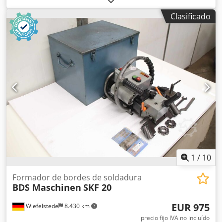
cantos, máquina fresadora de cantos, fresadora móvil.
Clasificado
Dkedsd Izt Sepfx Amxer -Longitud del bisel: máx. 20 mm -
Dimensiones de la caja: 460/360/A355 mm -Peso: 24 kg
1
/
10
Formador de bordes de soldadura
BDS Maschinen
SKF 20
EUR 975
Wiefelstede
8.430 km
precio fijo IVA no incluído