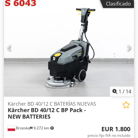
Clasificado
1
/
14
Kärcher BD 40/12 C BATERÍAS NUEVAS
Kärcher
BD 40/12 C BP Pack -
NEW BATTERIES
EUR 1.800
Brzesko
9.272 km
precio fijo IVA no incluído