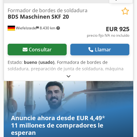
Formador de bordes de soldadura
BDS Maschinen
SKF 20
EUR 925
Wiefelstede
8.430 km
precio fijo IVA no incluído
Consultar
Llamar
Estado:
bueno (usado)
, Formadora de bordes de
soldadura, preparación de junta de soldadura, máquina
formadora de cantos de soldadura, fresadora de cantos,
fresadora móvil - Fabricante: BDS, formadora de bordes de
soldadura/fresadora de cantos - Tipo: SKF 20 - Potencia:
1,1 kW - Accesorios: ver fotos Dkedpfsx Ehf Nox Amxor -
Dimensiones de la caja: 460/355/H355 mm - Peso total:
29,4 kg
Anuncie ahora desde EUR 4,49
*
11 millones de compradores
le
esperan