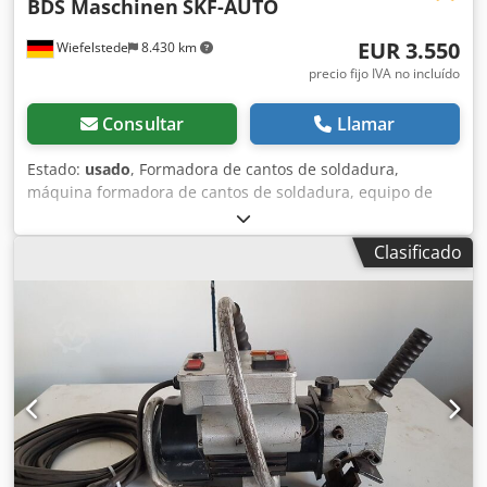
BDS Maschinen
SKF-AUTO
EUR 3.550
Wiefelstede
8.430 km
precio fijo IVA no incluído
Consultar
Llamar
Estado:
usado
, Formadora de cantos de soldadura,
máquina formadora de cantos de soldadura, equipo de
preparación de soldaduras, máquina formadora de cantos
de soldadura, fresadora de cantos, máquina fresadora de
Clasificado
cantos, fresadora móvil -con: sistema de rieles -12 rieles,
longitud: 1210 mm -longitud de biselado: máx. 30 mm -
espesor máximo del material: 40 mm Djdod Izt Repfx
Amxekr -con: dispositivo de avance eléctrico, regulación
electrónica -dimensiones de la caja: 1170/780/A510 mm -
peso: 320 kg