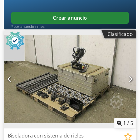
Crear anuncio
*por anuncio / mes
Clasificado
1
/
5
Biseladora con sistema de rieles