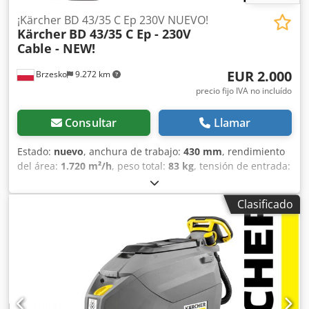
¡Kärcher BD 43/35 C Ep 230V NUEVO!
Kärcher
BD 43/35 C Ep - 230V
Cable - NEW!
EUR 2.000
Brzesko
9.272 km
precio fijo IVA no incluído
Consultar
Llamar
Estado:
nuevo
, anchura de trabajo:
430 mm
, rendimiento
del área:
1.720 m²/h
, peso total:
83 kg
, tensión de entrada:
230 V
, capacidad del depósito de agua:
35 l
, Datos
técnicos: Condición: ¡NUEVO! Número de catálogo: 1.515-
Clasificado
401.0 Modelo: Kärcher BD 43/35 C Ep Tipo de
accionamiento: 230 V con cable Tracción de avance:
mediante rotación de cepillos Anchura de trabajo del
cepillo (mm): 430 Anchura de trabajo de aspiración (mm):
750 Depósito de agua limpia/sucia (l): 35 / 35 Rendimiento
superficial teórico (m²/h): 1720 Velocidad de rotación del
cepillo (rpm): 180 Presión de contacto del cepillo (g/cm² /