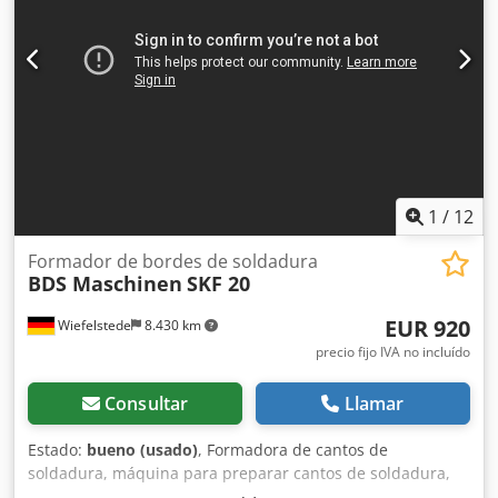
1
/
12
Formador de bordes de soldadura
BDS Maschinen
SKF 20
EUR 920
Wiefelstede
8.430 km
precio fijo IVA no incluído
Consultar
Llamar
Estado:
bueno (usado)
, Formadora de cantos de
soldadura, máquina para preparar cantos de soldadura,
máquina formadora de cantos de soldadura, fresadora de