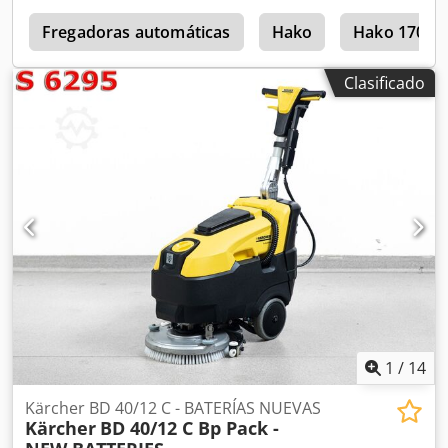
Peso: aproximadamente 20 kg - Maletín de transporte
5
Fregadoras automáticas
Hako
Hako 1700
Clasificado
1
/
14
Kärcher BD 40/12 C - BATERÍAS NUEVAS
Kärcher
BD 40/12 C Bp Pack -