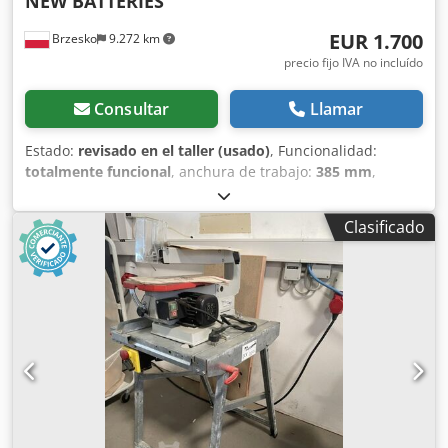
NEW BATTERIES
EUR 1.700
Brzesko
9.272 km
precio fijo IVA no incluído
Consultar
Llamar
Estado:
revisado en el taller (usado)
, Funcionalidad:
totalmente funcional
, anchura de trabajo:
385 mm
,
rendimiento del área:
1.100 m²/h
, capacidad del depósito
de agua:
12 l
, peso operativo:
40 kg
, La máquina
Clasificado
barredora-aspiradora Kärcher BD 40/12 C Bp Pack es un
equipo de alta eficiencia, adecuado incluso para los
trabajos más exigentes en instalaciones de gran superficie.
Durante la exhaustiva inspección y renovación, nuestro
equipo de servicio técnico revisó minuciosamente la
máquina, comprobando cada una de sus funciones. Todas
las piezas mecánicas con signos de desgaste y deterioro
fueron reemplazadas por piezas nuevas. Esto garantiza un
funcionamiento prolongado y sin problemas, sin
necesidad de realizar inversiones adicionales en la
máquina en el futuro. El equipo se encuentra ahora en