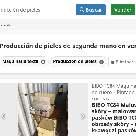
Buscar
Vender
pieles
Producción de pieles de segunda mano en v
Maquinaria textil
Producción de pieles
Eliminar 
BIBO TC84 Máquina 
de cuero – Pintado
correas
BIBO TC84 Malo
skóry – malowa
pasków
BIBO TC
obrzeży skóry –
krawędzi paskó