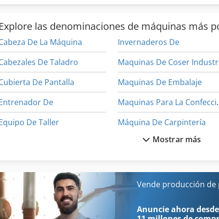
Explore las denominaciones de máquinas más p
Cabeza De La Máquina
Invernaderos De
Cabezales De Taladro
M
Cubierta De Pantalla
Maquinas De Embalaje
Entrenador De
Maquinas Para 
Equipo De Taller
Máquina De Carpintería
Mostrar más
Generador De
Máquina De Coser Industri
Generadores De
Máquina De Desarrollo
Herramienta De Máquina
Máquina De La Carpintería
Vende producción de 
Impresora De Producción
Máquina De La Construcci
Anuncie ahora desde
11 millones de comp