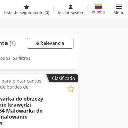
Idioma
Lista de seguimiento
(0)
Iniciar sesión
Menú
enta
(1)
Relevancia
todos los filtros
Clasificado
para pintar cantos
 de bordes de
warka do obrzeży
nie krawędzi
84 Malowarka do
 malowanie
w