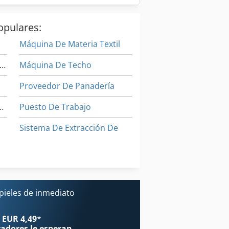
opulares:
Máquina De Materia Textil
aquinas De Coser Industriales
Máquina De Techo
Proveedor De Panadería
La Confeccion De Sobres
Puesto De Trabajo
Sistema De Extracción De
al
Stock De Los Componentes
Sujetador De
pieles de inmediato
ón
 EUR 4,49
*
radores
le esperan