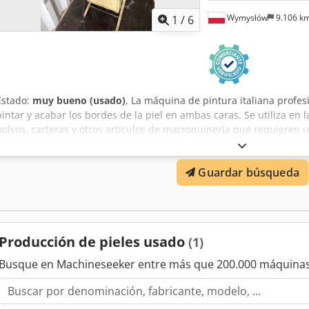
Wymysłów
9.106 k
1
/
6
Estado:
muy bueno (usado)
, La máquina de pintura italiana profe
pintar y acabar los bordes de la piel en ambas caras. Se utiliza en 
bolsos, carteras y otros artículos de marroquinería que requieren u
dispositivo permite aplicar la pintura de manera uniforme en los b
significativamente el proceso de producción y garantizando una alt
Guardar búsqueda
técnicos: Fabricante: BIBO Modelo: TC84 País de fabricación: Italia
bordes en ambas caras Ajuste de los parámetros de funcionamiento
Acozgvfyjierf Estructura de acero estable Armario/base incluido Ap
bolsos carteras artículos de marroquinería artículos de guarnicion
visual se puede apreciar en las fotos.
Producción de pieles usado
(1)
Busque en Machineseeker entre más que 200.000 máquinas