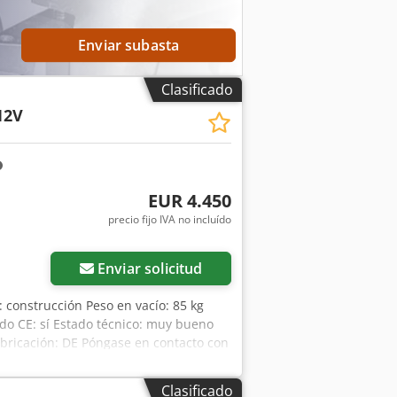
Enviar subasta
Clasificado
12V
EUR 4.450
precio fijo IVA no incluído
Enviar solicitud
: construcción Peso en vacío: 85 kg
o CE: sí Estado técnico: muy bueno
bricación: DE Póngase en contacto con
DSKEB2-12V * Año de fabricación: 2021
xuho Ief * Cargador integrado *
Clasificado