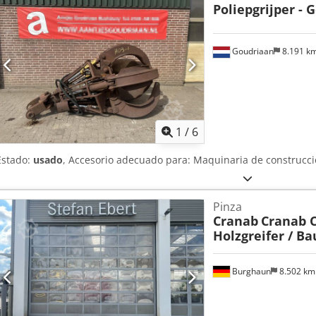
Poliepgrijper - 
Goudriaan
8.191 k
1
/
6
Estado:
usado
, Accesorio adecuado para: Maquinaria de construcci
Pinza
Cranab
Cranab C
Holzgreifer / Ba
Burghaun
8.502 k