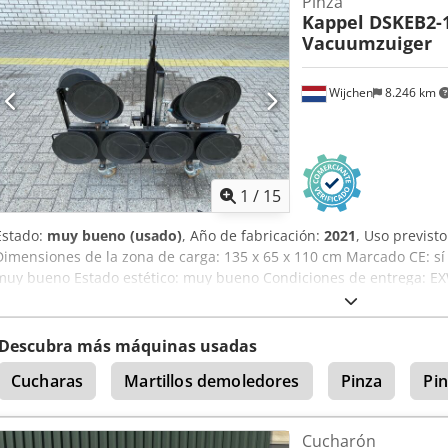
Pinza
Capacidad de carga: 600 kg * Rotación de 360° * Inclinación de 90° 
Kappel DSKEB2-
Vacuumzuiger
Wijchen
8.246 km
1
/
15
Estado:
muy bueno (usado)
, Año de fabricación:
2021
, Uso previsto
Dimensiones de la zona de carga: 135 x 65 x 110 cm Marcado CE: sí 
muy bueno Estado estético: muy bueno Condiciones de entrega: EX
contacto con Vink Machinery para obtener más información. Aspir
fabricación: 2021 * Batería de 12 voltios * Sistema de doble aspir
de carga: 600 kg * Rotación de 360° * Inclinación de 90° * Peso prop
Descubra más máquinas usadas
Cucharas
Martillos demoledores
Pinza
Pi
Cucharón