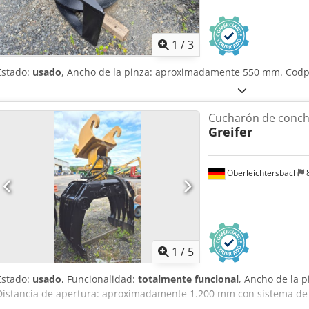
1
/
3
Estado:
usado
, Ancho de la pinza: aproximadamente 550 mm. Codpf
Cucharón de conch
Greifer
Oberleichtersbach
8
1
/
5
Estado:
usado
, Funcionalidad:
totalmente funcional
, Ancho de la p
Distancia de apertura: aproximadamente 1.200 mm con sistema de