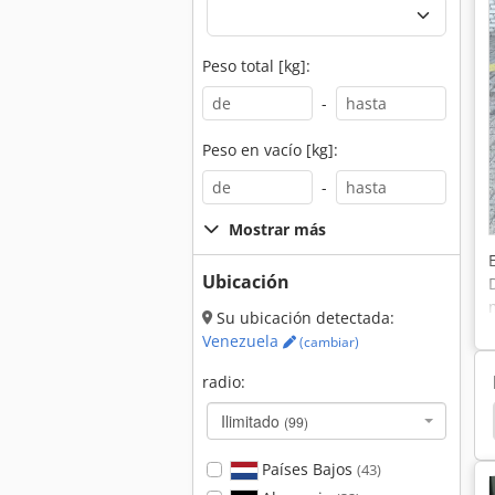
Peso total [kg]:
-
Peso en vacío [kg]:
-
Mostrar más
Ubicación
Su ubicación detectada:
Venezuela
(cambiar)
radio:
lar 330 Bln
Caterpillar 330 Bl
Caterpillar 330 B
Ilimitado
(99)
Países Bajos
(43)