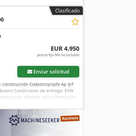
Clasificado
00
EUR 4.950
precio fijo IVA no incluído
Enviar solicitud
o: construcción Codezncqrspfx Ap Ijrf
y bueno Condiciones de entrega: EXW
chinery para obtener más información.
trol remoto * Rotación continua *
 kg