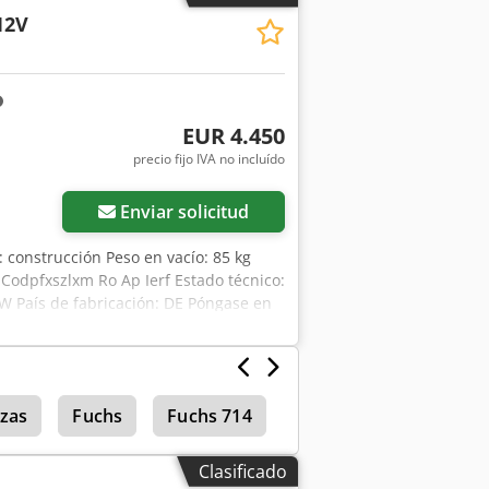
* Peso propio: 85 kg
12V
EUR 4.450
precio fijo IVA no incluído
Enviar solicitud
: construcción Peso en vacío: 85 kg
Codpfxszlxm Ro Ap Ierf Estado técnico:
W País de fabricación: DE Póngase en
adora Kappel DSKEB2-12V * Año de
ación * Cargador integrado * Capacidad
io: 85 kg
nzas
Fuchs
Fuchs 714
Clasificado