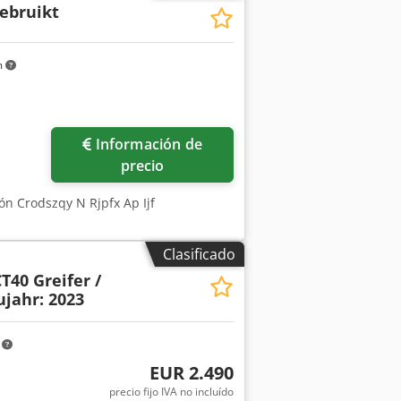
Gebruikt
m
Información de
precio
ón Crodszqy N Rjpfx Ap Ijf
Clasificado
T40 Greifer /
ujahr: 2023
m
EUR 2.490
precio fijo IVA no incluído