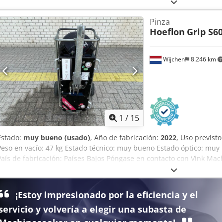
Pinza
Hoeflon
Grip S6
Wijchen
8.246 km
1
/
15
Estado:
muy bueno (usado)
, Año de fabricación:
2022
, Uso previst
Peso en vacío: 47 kg Estado técnico: muy bueno Estado óptico: mu
País de fabricación: Países Bajos Póngase en contacto con Vink Ma
Hoeflon Grip S600 * 2022 * Funcionamiento con batería (12 V) * Con
Capacidad de carga: 600 kg * Inclinación: 90° en 6 pasos * Peso: 70
¡Estoy impresionado por la eficiencia y el
servicio y volvería a elegir una subasta de