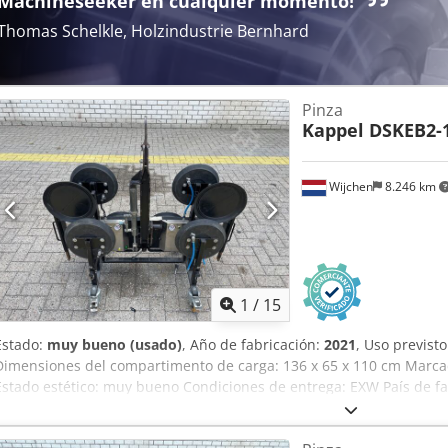
Machineseeker en cualquier momento!
Thomas Schelkle, Holzindustrie Bernhard
Pinza
Kappel DSKEB2-
Wijchen
8.246 km
1
/
15
Estado:
muy bueno (usado)
, Año de fabricación:
2021
, Uso previsto
Dimensiones del compartimento de carga: 136 x 65 x 110 cm Marcad
Estado estético: muy bueno Condiciones de entrega: EXW País de fa
Vink Machinery para obtener más información. Aspiradora Kappel 
* Batería de 12 voltios * Sistema de doble aspiración Crjdpfx Apszl