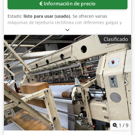
Información de precio
Estado:
listo para usar (usado)
, Se ofrecen varias
máquinas de tejeduría rectilínea con diferentes galgas y
juegos de agujas Groz-Beckert. 1) Stoll CMS 303 TC, galga:
E10, ancho nominal: 1270 mm, juego de agujas: 10. 2) Stoll
Clasificado
CMS 303 TC, galga: E10, ancho nominal: 1270 mm, juego
de agujas: 10. 3) Stoll CMS 303 TC, galga: E12, ancho
nominal: 1270 mm, juego de agujas: 12. 4) Stoll CMS 303
TC, galga: E10, ancho nominal: 1270 mm, juego de agujas:
10. 5) Stoll CMS 340 TC, galga: E12, juego de agujas: 12. 6)
Stoll CMS 411, galga: E10, juego de agujas: 10. 7) Stoll CMS
422 TC, galga: E12, juego de agujas: 12. 8) Stoll CMS 422
TC, galga: E12, juego de agujas: 12. 9) Stoll CMS 422.6,
galga: E12, juego de agujas: 10. 10) Stoll CMS 422.6, galga:
E12, juego de agujas: 10. 11) Stoll CMS 422.6, galga: E14.
12) Stoll CMS 422.6, galga: E14. 13) Stoll CMS 430.6, galga:
E12, ancho nominal: 2440 mm, juego de agujas: 12. 14)
Stoll CMS 430.6, galga: E12, ancho nominal: 2440 mm,
juego de agujas: 10. 15) Stoll CMS 430.6, galga: E12. 16)
1
/
9
Stoll CMS 922, galga: E12, juego de agujas: 12. 17) Stoll