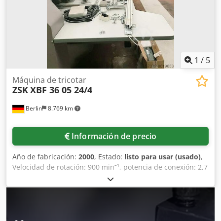
1
/
5
Máquina de tricotar
ZSK
XBF 36 05 24/4
Berlin
8.769 km
Información de precio
Año de fabricación:
2000
, Estado:
listo para usar (usado)
,
Velocidad de rotación: 900 min⁻¹, potencia de conexión: 2,7
kVA, peso: 3,98 toneladas, con documentación. Crsdpfoiy D
Agex Aktof