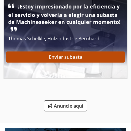
Máquina De Coser Industrial
¡Estoy impresionado por la eficiencia y
Máquina De Desarrollo
el servicio y volvería a elegir una subasta
de Machineseeker en cualquier momento!
Máquina De Dibujo
Máquina De Forja
Thomas Schelkle, Holzindustrie Bernhard
Máquina De Fundición
Enviar subasta
Máquina De La Carpintería
Máquina De La Construcción
Máquina De La Molinería
Máquina De Materia Textil
Anuncie aquí
Máquina De Orden
Máquina De Recolección