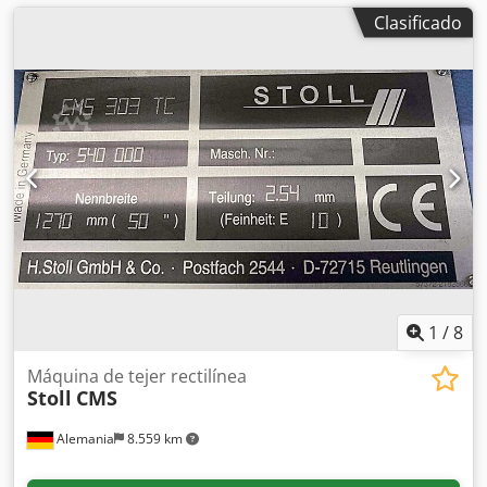
Clasificado
1
/
8
Máquina de tejer rectilínea
Stoll
CMS
Alemania
8.559 km