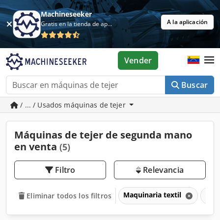
Machineseeker
A la aplicación
Gratis en la tienda de aplicaciones
Vender
Buscar
/ ... / Usados máquinas de tejer
Máquinas de tejer de segunda mano
en venta
(5)
Filtro
Relevancia
Maquinaria textil
Máqu
Eliminar todos los filtros