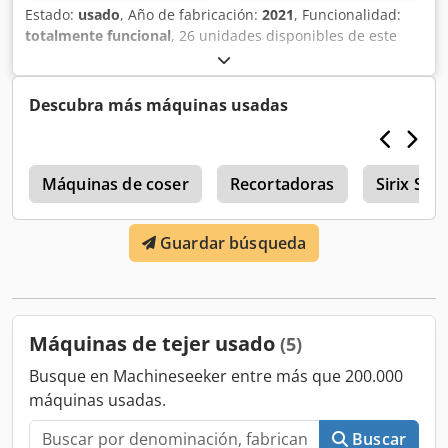
Estado:
usado
, Año de fabricación:
2021
, Funcionalidad:
totalmente funcional
, 26 unidades disponibles de este
modelo Crodsyaypdspfx Aktof
Descubra más máquinas usadas
k
Máquinas de coser
Recortadoras
Sirix Stoll
Guardar búsqueda
Máquinas de tejer usado
(5)
Busque en Machineseeker entre más que 200.000
máquinas usadas.
Buscar