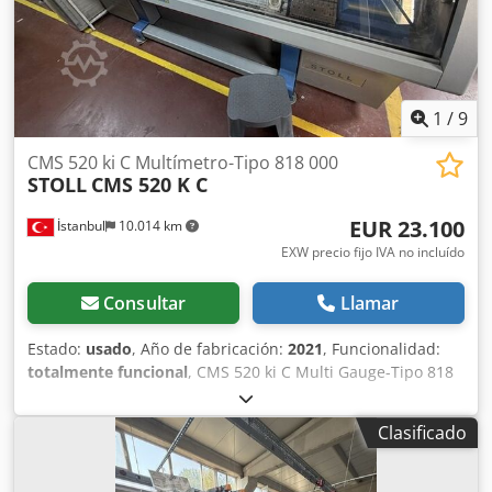
1
/
9
CMS 520 ki C Multímetro-Tipo 818 000
STOLL
CMS 520 K C
EUR 23.100
İstanbul
10.014 km
EXW precio fijo IVA no incluído
Consultar
Llamar
Estado:
usado
, Año de fabricación:
2021
, Funcionalidad:
totalmente funcional
, CMS 520 ki C Multi Gauge-Tipo 818
000 C E1,5.2, 2 sistemas - 50'' - 12 hilos) Crjdpfxoyaqt Hs
Aktjf 48 unidades disponibles de este modelo
Clasificado