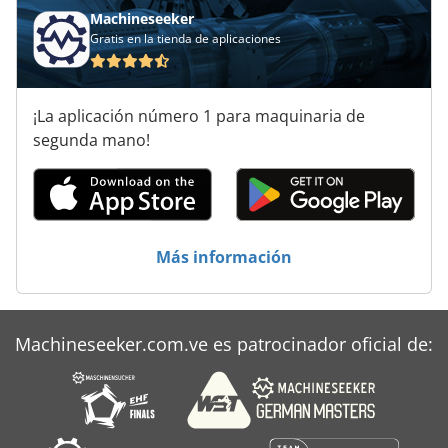
Máquina De Recorte
Machineseeker
Gratis en la tienda de aplicaciones
Máquina De Soldadura
Máquina De Trabajo De Metal
¡La aplicación número 1 para maquinaria de
Máquinas De Cepillado
segunda mano!
Máquinas De Inserción
Que Forma La Máquina
Más información
Machineseeker.com.ve es patrocinador oficial de: