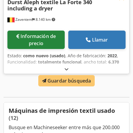
Durst Aleph textile
La Forte 340
including a dryer
Zaventem
8.140 km
Información de
Llamar
precio
Estado:
como nuevo (usado)
, Año de fabricación:
2022
,
Funcionalidad:
totalmente funcional
, ancho total:
6.370
mm
, longitud total:
2.150 mm
, altura total:
2.300 mm
,
peso total:
4.800 kg
, Impresora de banda adhesiva de 340
Guardar búsqueda
cm equipada con 8 NUEVOS cabezales de impresión
Kyocera, estado de la impresora como nuevo. En estado
operativo. Credoxvb Ufjpfx Amyof
Máquinas de impresión textil usado
(12)
Busque en Machineseeker entre más que 200.000