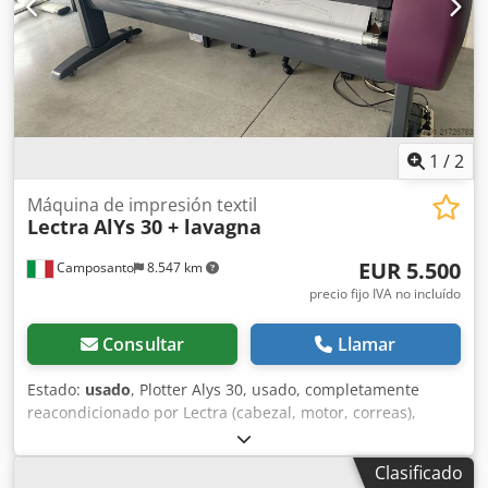
1
/
2
Máquina de impresión textil
Lectra
AlYs 30 + lavagna
EUR 5.500
Camposanto
8.547 km
precio fijo IVA no incluído
Consultar
Llamar
Estado:
usado
, Plotter Alys 30, usado, completamente
reacondicionado por Lectra (cabezal, motor, correas),
completo con tablero digitalizador usado. Cjdpfx Ajy
Ddutsmyorf
Clasificado