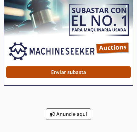
Maquinas De Coser Industriales
Maquinas De Embalaje
Máquina De Acabado
Máquina De Carpintería
Máquina De Dibujo
Máquina De Fundición
Enviar subasta
Máquina De Grabado De La Foto
Máquina De Impresión De Pantalla
Máquina De Impresión Offset
Anuncie aquí
Máquina De La Carpintería
Máquina De La Construcción