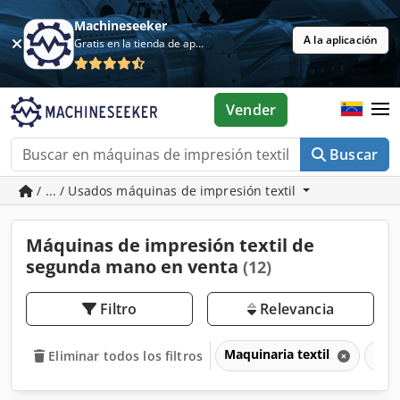
Machineseeker
A la aplicación
Gratis en la tienda de aplicaciones
Vender
Buscar
/ ... / Usados máquinas de impresión textil
Máquinas de impresión textil de
segunda mano en venta
(12)
Filtro
Relevancia
Maquinaria textil
Máqu
Eliminar todos los filtros