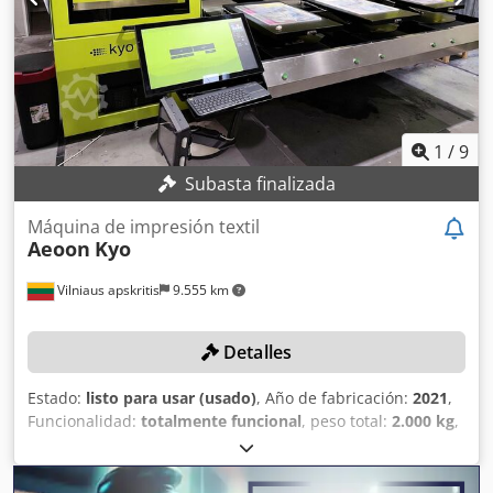
Cabezales de impresión: 64x Spectra Polaris (recirculantes)
- Ancho de impresión: hasta 180 cm - Velocidad de
impresión: hasta 200 m²/h - Resolución de impresión: 400–
1200 dpi (recomendado 600 x 600 dpi, 6 pasadas,
intercalado) - Capacidad de tinta: 4 litros por color - Peso:
aprox. 3.500 kg - Alimentación: trifásica, 25 kW, 110/220 V,
50/60 Hz
1
/
9
Subasta finalizada
Máquina de impresión textil
Aeoon
Kyo
Vilniaus apskritis
9.555 km
Detalles
Estado:
listo para usar (usado)
, Año de fabricación:
2021
,
Funcionalidad:
totalmente funcional
, peso total:
2.000 kg
,
longitud del producto (máx.):
2.000 mm
, ancho del
producto (máx.):
980 mm
, capacidad de producción:
180
unidad/h
, DETALLES TÉCNICOS Fabricante de cabezales de