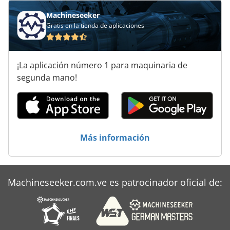
Máquina De Materia Textil
Machineseeker
Gratis en la tienda de aplicaciones
Máquina De Orden
Máquina De Recolección
¡La aplicación número 1 para maquinaria de
Máquina De Soldadura
segunda mano!
Prensa De Estampado
Que Forma La Máquina
Sistema De Extracción De
Más información
Machineseeker.com.ve es patrocinador oficial de: