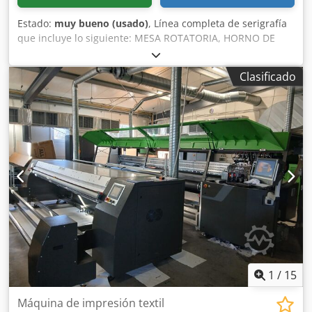
Estado:
muy bueno (usado)
, Línea completa de serigrafía
que incluye lo siguiente: MESA ROTATORIA, HORNO DE
SECADO, UNIDAD DE PRESECADO, COMPRESOR DE AIRE y
200 MARCOS DE ALUMINIO. Apta para la impresión textil
Clasificado
profesional y la producción a gran escala. Las prensas
textiles automáticas Sportsman EX de M&R ofrecen una
calidad y un valor excepcionales a un precio
increíblemente asequible. El modelo Sportsman EX 1618
está disponible en versiones de 6, 8 y 10 colores, con un
área máxima de impresión de 41 x 46 cm (16" x 18"). El
modelo Sportsman EX 2020 está disponible en versiones
de 6, 8, 10 y 12 colores, con un área máxima de impresión
de 51 x 51 cm (20" x 20"). Credpfx Amjzcuzteysf
1
/
15
Máquina de impresión textil