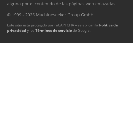
alguna por el contenido de las páginas web enlazadas.
© 1999 - 2026 Machineseeker Group GmbH
Este sitio está protegido por reCAPTCHA y se aplican la
Política de
privacidad
y los
Términos de servicio
de Google.