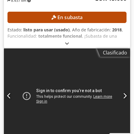
8.457 km
En subasta
Estado:
listo para usar (usado)
, Año de fabricación:
2018
,
Funcionalidad:
totalmente funcional
, ¡Subasta de una
impresora textil Kornit Allegro! La máquina está operativa
y en funcionamiento en el área metropolitana de
Clasificado
Paderborn hasta la semana 30 y puede ser inspeccionada
sin compromiso. Tras el desmontaje en la semana 30, la
máquina se almacenará. La máquina se entregará, con los
gastos de carga incluidos, en el área metropolitana de
Wuppertal. EQUIPAMIENTO: Secador ACS Sistema de
alimentación de material Sistema de extracción de
material Software RIP de caldera Los siguientes datos
técnicos provienen de las especificaciones del fabricante.
El vendedor no puede garantizar su exactitud. DETALLES
TÉCNICOS: Grosor máximo del material: 15 mm Ancho
máximo del rollo: 180 cm Diámetro máximo exterior del
rollo: 40 cm Peso máximo del rollo: 50 kg Presión de aire: 6-
8 bar / < 0,4 m³/min DETALLES DE LA MÁQUINA: Tipo de