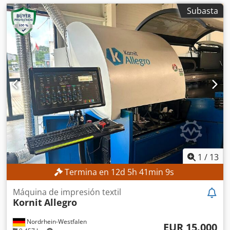
Subasta
1
/
13
Termina en
12
d
5
h
41
min
7
s
Máquina de impresión textil
Kornit
Allegro
Nordrhein-Westfalen
EUR 15.000