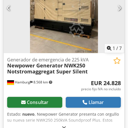
depósito externo) 100 % de carga aproximadamente 7,3 l/h
75 % de carga aproximadamente 5,4 /h 50 % de carga
aproximadamente 3,6 l/h costes adicionales Interruptor
automático 63A: 500€ Interruptor automático 100A: 620€
Envío: - El transporte mundial, incluida la descarga, es
posible por un cargo adicional Dksdpfx Anonkaqhjcer -
Para poder cotizar un precio de flete exacto, por favor
envíenos una solicitud con sus datos y su dirección
1
/
7
completa
Generador de emergencia de 225 kVA
Newpower Generator
NWK250
Notstromaggregat Super Silent
EUR 24.828
Hamburg
8.568 km
precio fijo IVA no incluído
Consultar
Llamar
Estado:
nuevo
, Newpower Generator presenta con orgullo
su nueva serie NWK250 250kVA Soundproof Plus. Estos
grupos electrógenos están equipados con cortinas