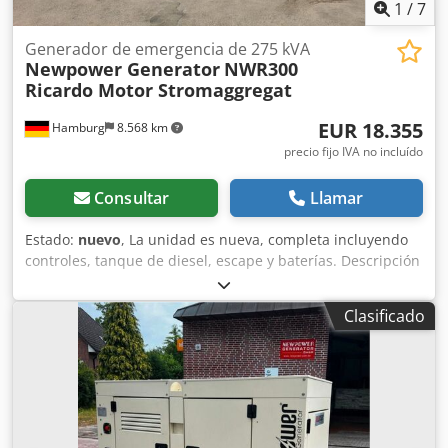
1
/
7
Generador de emergencia de 275 kVA
Newpower Generator
NWR300
Ricardo Motor Stromaggregat
EUR 18.355
Hamburg
8.568 km
precio fijo IVA no incluído
Consultar
Llamar
Estado:
nuevo
, La unidad es nueva, completa incluyendo
controles, tanque de diesel, escape y baterías. Descripción
Modelo: Grupo electrógeno NWR300 Ricardo Motor
Newpower Generator Potencia continua: 275 kVA / 220 kW
Clasificado
Potencia máxima: 300 kVA / 242 kW Motor: Kofo Ricardo
WT10B-231DE, 6 cilindros refrigerado por agua Conexión:
disyuntor Frecuencia: 50 Hz. Voltaje: 400/230 V incluyendo
control electrónico de velocidad, AVR, cargador de batería,
insonorización galvanizada, calentador de agua de
refrigeración, Unidad de control: Comap AMF8,