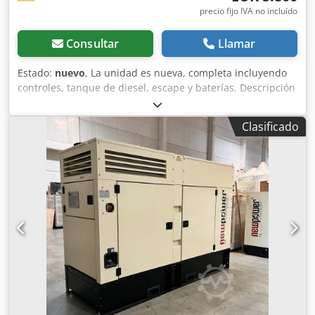
precio fijo IVA no incluído
Consultar
Llamar
Estado:
nuevo
, La unidad es nueva, completa incluyendo
controles, tanque de diesel, escape y baterías. Descripción
Modelo: NWR35 Ricardo Motor Newpower grupo
electrógeno generador Potencia continua: 24 kW / 30 kVA
Clasificado
Potencia máxima: 26kW / 33kVA Motor: Kofo RIcardo
N4100DS-30, 4 cilindros refrigerado por agua Conexión:
disyuntor Frecuencia: 50 Hz. Voltaje: 400/230 V incluyendo
control de velocidad mecánico, AVR, cargador de batería,
insonorización galvanizada, calentador de agua de
refrigeración, Unidad de control: Comap AMF8,
alimentación de red Dimensiones: 2180x960x1260 mm
Peso: aproximadamente 900 kg Depósito de gasóleo: 102 L.
Al 100% de carga: 7,15 L/h Al 75% de carga: 5,8 L/h Al 50%
de carga: 3,7 L/h Vigilancia de red, alimentación de red,
insonorizado Listo para uso inmediato. Precio neto: 5.208
€, precio bruto: 6.197 € costes adicionales Interruptor
automático 63A: 500€ Dsdpfokh Hbpjx Ancokr Interruptor