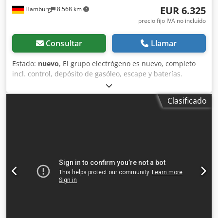
EUR 6.325
Hamburg
8.568 km
precio fijo IVA no incluído
Consultar
Llamar
Estado:
nuevo
, El grupo electrógeno es nuevo, completo
incl. control, depósito de gasóleo, escape y baterías.
Descripción Modelo: NWR44 Ricardo Motor Newpower
Grupo electrógeno Potencia continua: 30,4 kW / 38kVA
Clasificado
Potencia máxima: 33,5 kW / 41,8 kVA Motor : Kofo RIcardo
N4100DS-38, 4 cilindros refrigerado por agua Conexión :
Interruptor de potencia Dksdpfxenkb U Dj Ancer
Frecuencia : 50 Hz Tensión : 400/230 V incl. control
mecánico de velocidad , AVR, cargador de batería,
aislamiento acústico galvanizado, calentador de agua de
refrigeración, unidad de control: Comap AMF8,
alimentación de red Dimensiones: 2230x960x1260 mm
Peso: aprox. 900 kg Depósito de gasóleo: 102 L. Al 100% de
carga: 7,9 L/h Al 75% de carga : 6,3 L/h Al 50% de carga :
4,2 L/h Control de red, alimentación de red Insonorizada
Listo para su uso inmediato. costes adicionales