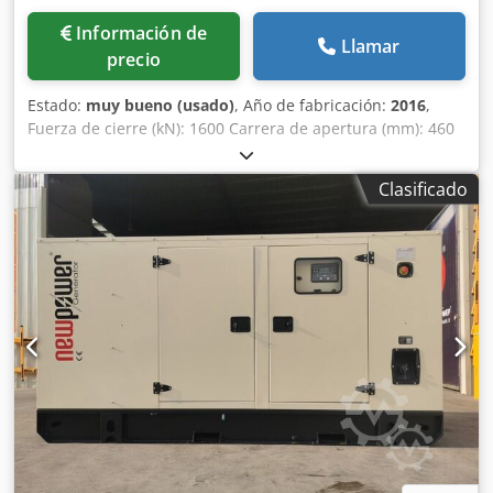
Información de
Llamar
precio
Estado:
muy bueno (usado)
, Año de fabricación:
2016
,
Fuerza de cierre (kN): 1600 Carrera de apertura (mm): 460
Altura del molde (mín.-máx.) (mm): 250 – 600 Tamaño de la
mesa (mm): 760 × 760 Distancia entre columnas (mm): 520
Clasificado
× 520 Carrera/fuerza del expulsador (mm / kN): 150 / 40
Dksdpfx Ansyyz Ddocjr Tiempo de funcionamiento en seco
(seg.): 1,4 – 320 Diámetro del tornillo (mm): 30 Carrera del
tornillo (mm): 160 Volumen de inyección (cm³): 113
Velocidad del tornillo (rpm): 420 Relación L/D (3 zonas):
23,6 / 20,0 Capacidad de plastificación (g/s): 15 / 22
Relación L/D (cilindro): -29 Rendimiento de procesamiento
(cilindro) (g/s): -29 Volumen de inyección (cm³/s): 157 / 214
Presión de inyección (bar): 2400 / 2000 Carrera/fuerza del
boquillón (mm / kN): 225 / 28 Accionamiento / Potencia
Potencia del motor de la bomba (kW): 16,91 Horas de
funcionamiento: 13.227 h Tipo: Multicomponente
Accionamiento: Eléctrico