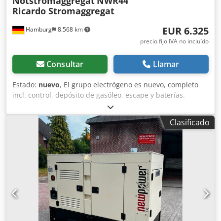
Notstromaggregat
NWR44
Ricardo Stromaggregat
EUR 6.325
Hamburg
8.568 km
precio fijo IVA no incluído
Consultar
Llamar
Estado:
nuevo
, El grupo electrógeno es nuevo, completo
incl. control, depósito de gasóleo, escape y baterías.
Descripción Modelo: NWR44 Ricardo Motor Newpower
Grupo electrógeno Potencia continua: 30,4 kW / 38kVA
Clasificado
Potencia máxima: 33,5 kW / 41,8 kVA Djdpfx Anen D E I
Uocjkr Motor : Kofo RIcardo N4100DS-38, 4 cilindros
refrigerado por agua Conexión : Interruptor de potencia
Frecuencia : 50 Hz Tensión : 400/230 V incl. control
mecánico de velocidad , AVR, cargador de batería,
aislamiento acústico galvanizado, calentador de agua de
refrigeración, unidad de control: Comap AMF8,
alimentación de red Dimensiones: 2230x960x1260 mm
Peso: aprox. 900 kg Depósito de gasóleo: 102 L. Al 100% de
carga: 7,9 L/h Al 75% de carga : 6,3 L/h Al 50% de carga :