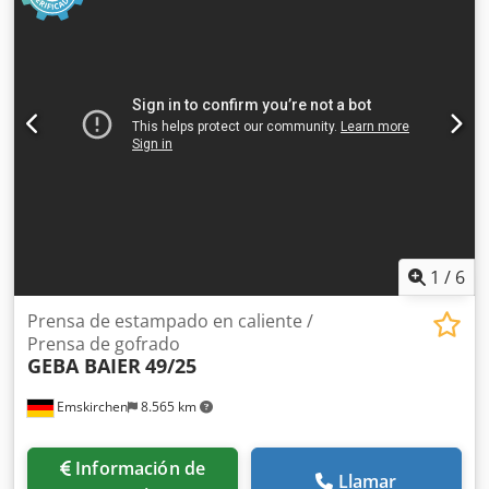
Inspección en vídeo en línea a través de WhatsApp, MS
Zoom o Telegram Disponible en nuestro almacén en
Emskirchen/Nuremberg; entrega inmediata; se puede
probar. Chjdpfx Apozk Eqgerea
1
/
6
Prensa de estampado en caliente /
Prensa de gofrado
GEBA BAIER
49/25
Emskirchen
8.565 km
Información de
Llamar