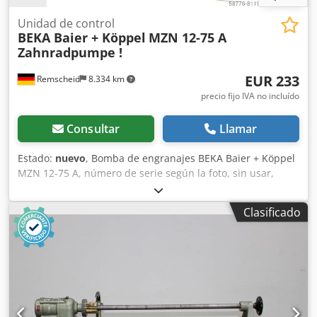
Unidad de control
BEKA Baier + Köppel
MZN 12-75 A
Zahnradpumpe !
EUR 233
Remscheid
8.334 km
precio fijo IVA no incluído
Consultar
Llamar
Estado:
nuevo
, Bomba de engranajes BEKA Baier + Köppel
MZN 12-75 A, número de serie según la foto, sin usar,
100 % operativa, el alcance del suministro se corresponde
con las fotos. Cedpfx Asi D E Iyoproha
Clasificado