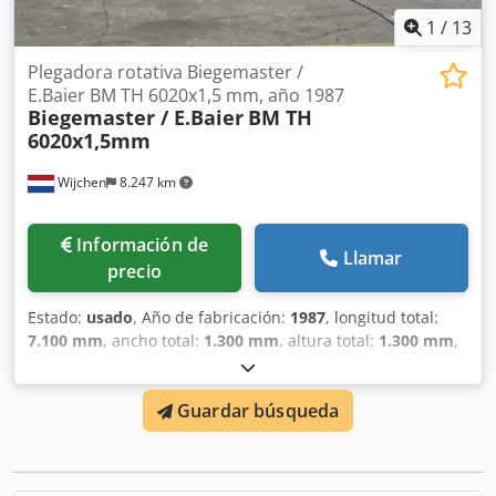
1
/
13
Plegadora rotativa Biegemaster /
E.Baier BM TH 6020x1,5 mm, año 1987
Biegemaster / E.Baier
BM TH
6020x1,5mm
Wijchen
8.247 km
Información de
Llamar
precio
Estado:
usado
, Año de fabricación:
1987
, longitud total:
7.100 mm
, ancho total:
1.300 mm
, altura total:
1.300 mm
,
Color: Verde Peso en vacío: 4000 kg Precio: Consultar - Año
de fabricación: 1987 - Documentación disponible: No -
Guardar búsqueda
Certificado CE: No - Número de serie: 301/405 - Control:
Convencional - Modelo de máquina: Semiautomática -
Sistema de accionamiento: Hidráulico - Potencia [kW]: 2,2 -
Dirección de curvado: Curvado hacia arriba - Grosor