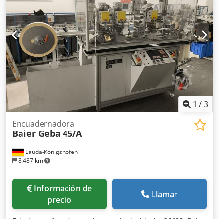
1
/
3
Encuadernadora
Baier Geba
45/A
Lauda-Königshofen
8.487 km
Información de
Llamar
precio