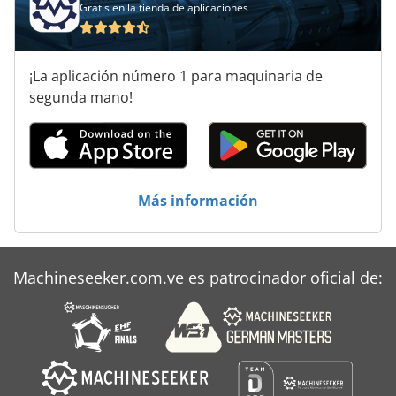
Gratis en la tienda de aplicaciones
Hhs
Kba
¡La aplicación número 1 para maquinaria de
Kbk
segunda mano!
Koenig
Maier
Sbz
Más información
Schleicher Bohrfix
Sfm
Machineseeker.com.ve es patrocinador oficial de:
Tbm