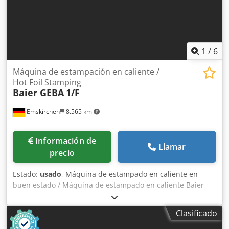
1
/
6
Máquina de estampación en caliente /
Hot Foil Stamping
Baier GEBA
1/F
Emskirchen
8.565 km
Información de
Llamar
precio
Estado:
usado
, Máquina de estampado en caliente en
buen estado / Máquina de estampado en caliente Baier
GEBA 1/F en buen estado Máquina de estampado en
caliente / Máquina de estampado en caliente Baier GEBA
Clasificado
1/F Número de serie: 26048 Presión máxima: 600 kg Área
de estampado máxima: 180 x 220 mm En buen estado