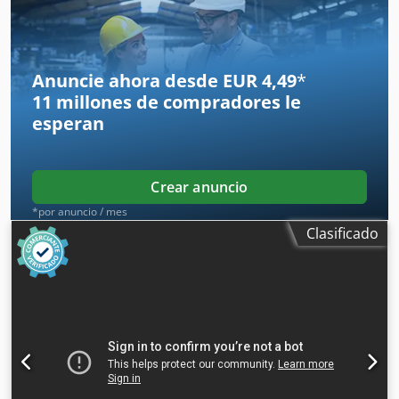
complacería mucho recibir su visita; tenemos más
máquinas en stock. Disponible inmediatamente; se puede
inspeccionar. En stock en Emskirchen / Núremberg; se
puede probar.
Anuncie ahora desde EUR 4,49
*
11 millones de compradores
le
esperan
Crear anuncio
*por anuncio / mes
Clasificado