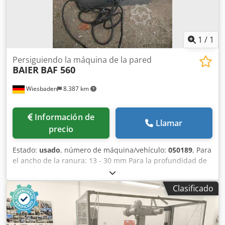
1
/
1
Persiguiendo la máquina de la pared
BAIER
BAF 560
Wiesbaden
8.387 km
Información de
Llamar
precio
Estado:
usado
, número de máquina/vehículo:
050189
, Para
el ancho de la ranura: 13 - 30 mm Para la profundidad de
la ranura: 22 - 35 mm Velocidad de giro de la fresa: aprox.
1200 rpm Motor de accionamiento: corriente alterna de
Clasificado
220 V, 1020 W Chodpfob Amlhsx Aproa Peso: aprox. 6 kg