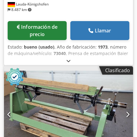
Lauda-Königshofen
8.487 km
Información de
Llamar
precio
Estado:
bueno (usado)
, Año de fabricación:
1973
, número
de máquina/vehículo:
73040
, Prensa de estampación Baier
GEBA 1/F, altura de instalación 90 mm, capacidad de
presión 800 kg, tamaño de trabajo 10 cm x 14 cm, año de
Clasificado
fabricación 1973, número de máquina 73040, en buen
estado, disponible de inmediato Csdevt Rpqepfx Aprjha Si
está interesado, estaremos encantados de informarle
sobre otras máquinas de nuestra empresa. Le invitamos a
inspeccionar la máquina en nuestras instalaciones con cita
previa.