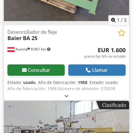
1
/
3
Desenrollador de fleje
Baier
BA 25
EUR 1.600
Austria
8.961 km
precio fijo IVA no incluído
Consultar
Llamar
Estado:
usado
, Año de fabricación:
1988
, Estado: usado
Año de fabricación: 1988 Número de almacén: 070009
Plazo de entrega: inmediato, venta intermedia reservada
País de origen: Alemania Cedpfxewirq Ts Aproha Precio:
Clasificado
1.600 € En stock: 1 unidad Diámetro interior mínimo del
bobinado: 400 mm Diámetro interior máximo del
bobinado: 700 mm Anchura máxima del bobinado: 1.500
mm Longitud: 2.050 mm Ancho: 820 mm Altura: 1.000 mm
Con freno Incluye 2 mandriles de repuesto