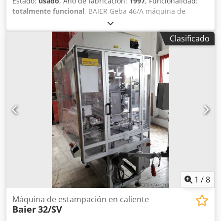
Estado:
usado
, Año de fabricación:
1997
, Funcionalidad:
totalmente funcional
, BAIER Geba 46/A máquina de
estampado y troquelado, año de fabricación 1997
plenamente funcional - dos unidades de troquelado -
Clasificado
cortador Geotin Codpfsyt Igwjx Aproha - documentación de
uso ancho máximo del material: 250 mm ancho máximo de
troquelado: 240 mm potencia de calefacción: 2200 W
fuerza de estampado: 100 kN
1
/
8
Máquina de estampación en caliente
Baier
32/SV