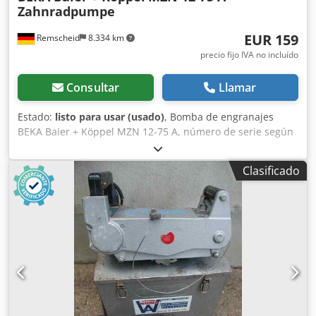
Zahnradpumpe
EUR 159
Remscheid
8.334 km
precio fijo IVA no incluído
Consultar
Llamar
Estado:
listo para usar (usado)
, Bomba de engranajes
BEKA Baier + Köppel MZN 12-75 A, número de serie según
foto, usada, con leves signos de uso, 100 % operativa, el
alcance del suministro se indica en las fotos. Codpoi D E H
Clasificado
Usfx Aprsha