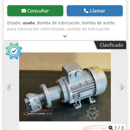
Consultar
Llamar
Estado:
usado
, Bomba de lubricación, bomba de aceite
para lubricación centralizada, unidad de lubricación
Bomba de lubricación centralizada, bomba de aceite para
lubricación centralizada, bomba hidráulica, bomba de
Clasificado
lubricación centralizada para aceite Fabricante: BEKA
Schmiertechnik / Baier & Köppel, Pegnitz Modelo E-812 /
ES0,5 Año de fabricación: aproximadamente 1990 Caudal:
0,4 l/min Presión de funcionamiento: 15 bar Capacidad del
depósito: aproximadamente 3 litros Potencia del motor:
0,09 kW Velocidad del motor: 2730 rpm Consumo de
corriente: 0,4 A Chsdpfxezpbq Hs Aprja Conexión a la red:
400 voltios, 50 Hz Dimensiones (largo x ancho x alto): 280 x
150 x 380 mm Peso: 8,5 kg Buen estado Disponibles 2
unidades Precio indicado por unidad
1
/
3