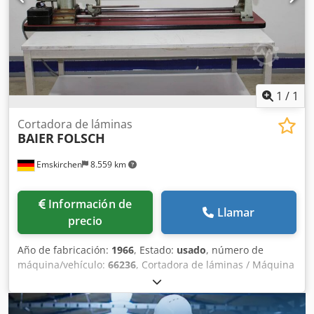
1
/
1
Cortadora de láminas
BAIER
FOLSCH
Emskirchen
8.559 km
Información de
Llamar
precio
Año de fabricación:
1966
, Estado:
usado
, número de
máquina/vehículo:
66236
, Cortadora de láminas / Máquina
para cortar láminas BAIER FOL Año de fabricación / Año:
1966 - Número de serie: 66236 Inspección en línea
mediante vídeo por Skype Cjdpfx Apeh Ayb Ejroha Nos