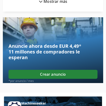
Mostrar más
Bihler
Bima
Blohm
Boehringer
Eberlei
Anuncie ahora desde EUR 4,49
*
11 millones de compradores
le
Erba
esperan
Hainbuch
Hauser
Crear anuncio
Hbm
*por anuncio / mes
Heidelberg Ksba
Heidelberger
Machineseeker