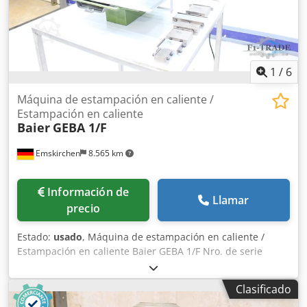
1
/
6
Máquina de estampación en caliente /
Estampación en caliente
Baier
GEBA 1/F
Emskirchen
8.565 km
Información de
Llamar
precio
Estado:
usado
, Máquina de estampación en caliente /
Estampación en caliente Baier GEBA 1/F Nro. de serie
24013 Presión máxima 600 kg Chedpfxov Al Ugo Aprja Área
de relieve / Tamaño de relieve máx. 100 x 130 mm Muy
Clasificado
buen estado Inspección de video en línea por WhatsApp -