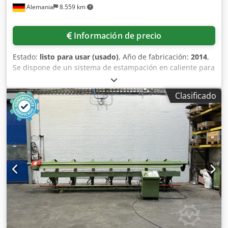
Alemania
8.559 km
Información de precio
Estado:
listo para usar (usado)
, Año de fabricación:
2014
,
Se dispone de un sistema de estampación en caliente para
estampar en caliente el borde plateado de los paneles de
instrumentos. Potencia calorífica: 5,6 kW, fuerza de
Clasificado
estampación: 20 kN, presión máx.: 6 bar. Incluye módulo
de flujo laminar Spetec Super Silent. Documentación
disponible. Posibilidad de inspección in situ. Cedpfjuyk S
Asx Apreha