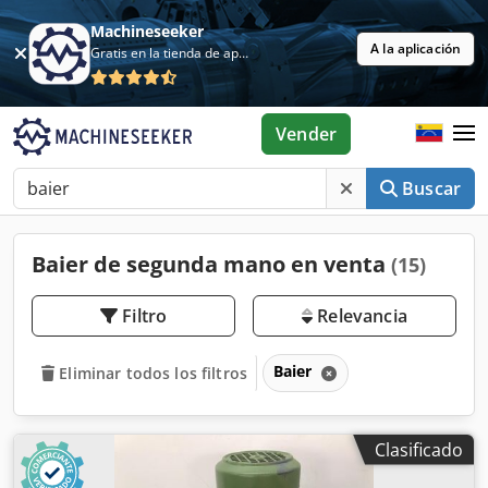
Machineseeker
A la aplicación
Gratis en la tienda de aplicaciones
Vender
Buscar
Baier de segunda mano en venta
(15)
Filtro
Relevancia
Baier
Eliminar todos los filtros
Clasificado