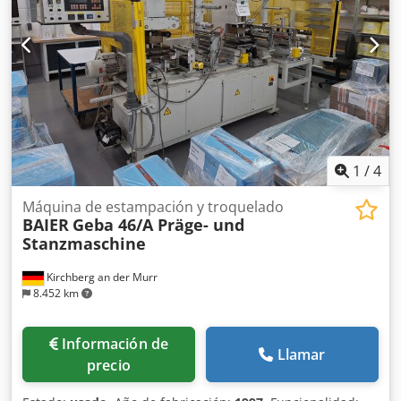
1
/
4
Máquina de estampación y troquelado
BAIER
Geba 46/A Präge- und
Stanzmaschine
Kirchberg an der Murr
8.452 km
Información de
Llamar
precio