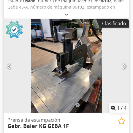
Estado:
usado
, número de máquina/vehículo:
96102
, Baier
Geba 45/A, número de máquina 96102, estampado en
caliente de 2 colores, más 1 estación de troquelado, 2
estaciones de estampado en caliente, 1 estación de
Clasificado
troquelado, ancho de trabajo 14 x 14 cm, alimentación
automática, en buen estado, disponible de inmediato. Si
está interesado, estaremos encantados de informarle
sobre otras máquinas de nuestra empresa. Le invitamos a
ver la máquina en nuestras instalaciones con cita previa.
Chjdpfx Aev Ukg Esprea
1
/
4
Prensa de estampación
Gebr. Baier KG
GEBA 1F