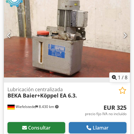
MS Zoom - Telegram En stock Emskirchen/Nürnberg -
Disponible de inmediato - Se puede probar
1
/
8
Lubricación centralizada
BEKA Baier+Köppel
EA 6.3.
EUR 325
Wiefelstede
8.430 km
precio fijo IVA no incluído
Consultar
Llamar