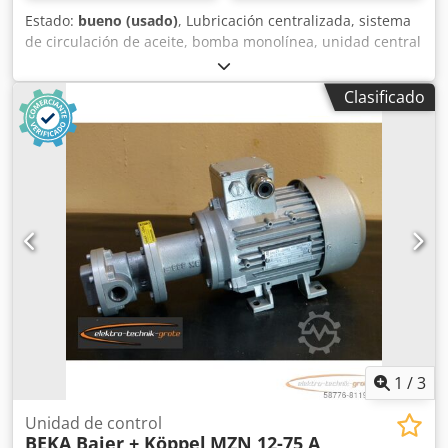
Estado:
bueno (usado)
, Lubricación centralizada, sistema
de circulación de aceite, bomba monolínea, unidad central
de lubricación, bomba de lubricación por grasa, bomba de
pistones, bomba de lubricación, bomba central de
Clasificado
lubricación por aceite, lubricación monolínea -Fabricante:
BEKA Baier+Köppel, bomba de lubricación centralizada de
aceite de la cubierta de la fresadora FP4L -Tipo: EA 6.3.
Chsdoupbciopfx Aprsa -Motor: ABM 0,18 kW -Dimensiones:
280/140/H375 mm -Peso: 14,1 kg
1
/
3
Unidad de control
BEKA Baier + Köppel
MZN 12-75 A