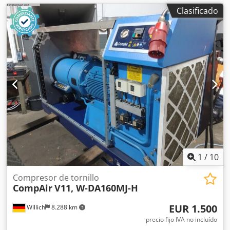
Clasificado
1
/
10
Compresor de tornillo
CompAir
V11, W-DA160MJ-H
EUR 1.500
Willich
8.288 km
precio fijo IVA no incluído