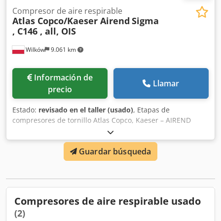
Compresor de aire respirable
Atlas Copco/Kaeser Airend
Sigma
, C146 , all, OIS
Wilków
9.061 km
Información de
Llamar
precio
Estado:
revisado en el taller (usado)
, Etapas de
compresores de tornillo Atlas Copco, Kaeser – AIREND
SIGMA – 1,2,3,4 SIGMA – 12 SIGMA – 175, 170, 18, 19, 26,
27, 28, 290, 292, 293, 33, 37 OIS-H03 OIS-H06 OIS-J01 OIS-
Guardar búsqueda
K03 OIS-K13 OIS-K14 OIS-K15 OIS-K25 OIS-K26 OIS-K36
OIS-L03 OIS-L06 OIS-M01 OIS-M05 – C146 OIS-M08 OIS-N01
OIS-N02 OIS-O01 OIS-O05 Dcsdpjxy Aaqjfx Akaek OIS-Q01
C146 C190 C111
Compresores de aire respirable usado
(2)