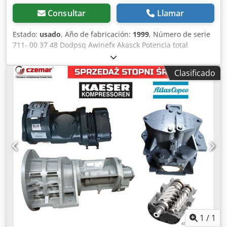
Consultar
Llamar
Estado:
usado
, Año de fabricación:
1999
, Número de serie
711- 00 37 48 Dodpsq Awinefx Akasck Potencia total
necesaria 11 kW
Clasificado
1
/
1