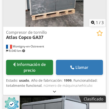
1
/
3
Compresor de tornillo
Atlas Copco
GA37
Montigny-en-Ostrevent
8.040 km
Información de
Llamar
precio
Estado:
usado
, Año de fabricación:
1999
, Funcionalidad:
totalmente funcional
, número de máquina/vehículo:
AII362754
, potencia:
37 kW (50,31 CV)
, presión de
funcionamiento:
7 bar
, Equipamiento:
compresor, placa
Clasificado
de características disponible, sistema de aire
comprimido
, El compresor lubricado Atlas Copco GA37 es