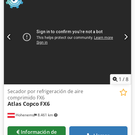
1
/
8
Secador por refrigeración de aire
comprimido FX6
Atlas Copco
FX6
Hohenems
8.461 km
Información de