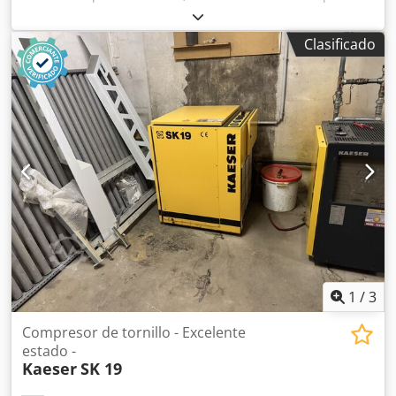
Aozrhttomrerf Capacidad del depósito: 500 litros Presión
máxima de funcionamiento permitida: 16 bar Fabricado en
Clasificado
1986 Ubicación: disponible en nuestro almacén en 54634
Bitburg - Disponible inmediatamente -
1
/
3
Compresor de tornillo - Excelente
estado -
Kaeser
SK 19