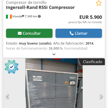
Compresor de tornillo
Ingersoll-Rand
R55i Compressor
EUR 5.900
Irlanda
7.340 km
precio fijo IVA no incluído
Consultar
Llamar
Estado:
muy bueno (usado)
, Año de fabricación:
2014
,
horas de funcionamiento:
26.000 h
, Funcionalidad:
totalmente funcional
, peso total:
1.603 kg
, potencia:
55
kW (74,78 CV)
, Compresor Ingersoll Rand R55i, modelo
Clasificado
2014 Compresor de tornillo de 55 kW Historial completo de
mantenimiento Aproximadamente 26 000 horas de uso
Codpjzrxhhsfx Amrorf En muy buen estado