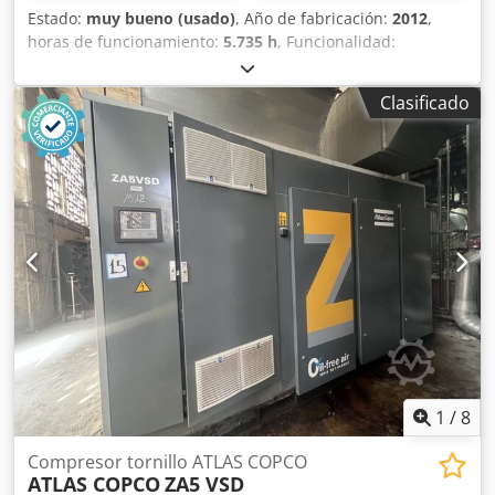
Estado:
muy bueno (usado)
, Año de fabricación:
2012
,
horas de funcionamiento:
5.735 h
, Funcionalidad:
totalmente funcional
, Compresor de tornillo sin aceite
Atlas Copco ZR90 90 kW 7,50 bares Crodpfx Amjzqvvaorsf
Clasificado
14 m³/min Año de fabricación: 2012 Horas de
funcionamiento: 5735
1
/
8
Compresor tornillo ATLAS COPCO
ATLAS COPCO
ZA5 VSD