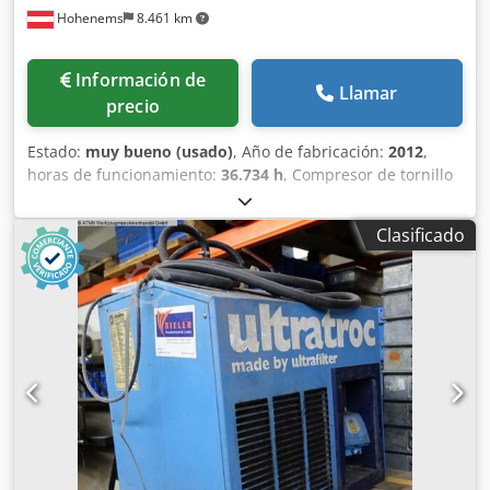
Hohenems
8.461 km
Información de
Llamar
precio
Estado:
muy bueno (usado)
, Año de fabricación:
2012
,
horas de funcionamiento:
36.734 h
, Compresor de tornillo
Atlas Copco GA55FF Secador integrado 55 kW 9,80 bares
8,87 m³/min Csdpfx Amezphrwsrerf Año de fabricación:
Clasificado
2012 Horas de funcionamiento: 36.734