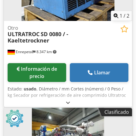
1
/
2
Otro
ULTRATROC
SD 0080 / -
Kaeltetrockner
Ennepetal
8.347 km
Información de
Llamar
precio
Estado:
usado
, Diámetro / mm Cortes (número) / 0 Peso /
kg Secador por refrigeración de aire comprimido Ultratroc
– Modelo SD 0060 / SD 304 – Año de fabricación 2009 Se
ofrece a la venta un secador por refrigeración de aire
Clasificado
comprimido Ultratroc de alta calidad (fabricado por
Ultrafilter) para el tratamiento fiable del aire comprimido
en entornos industriales y de talleres. El dispositivo
garantiza la eliminación eficaz de la humedad de los