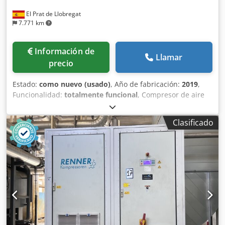
El Prat de Llobregat
7.771 km
Información de
Llamar
precio
Estado:
como nuevo (usado)
, Año de fabricación:
2019
,
Funcionalidad:
totalmente funcional
, Compresor de aire
industrial Atlas Copco ZA5 VSD, con tecnología de
velocidad variable (VSD) y producción de aire totalmente
Clasificado
exento de aceite, certificado ISO 8573-1 Clase 0. Datos
técnicos: • Fabricante: Atlas Copco • Modelo: ZA5 VSD • Año
de fabricación: 2019 Csdpfjznaxaox Amrerf • Potencia
nominal total: 250 kW • Presión máxima de trabajo: 4 bar(e)
• Velocidad de rotación: 1.879 rpm • Peso bruto: 5.662 kg •
Tecnología: accionamiento de velocidad variable (VSD) •
Calidad del aire: exento de aceite, ISO 8573-1 Clase 0 •
Fabricado en Bélgica • Variador de frecuencia WEG •
Número de serie APF239403