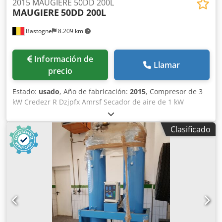
2015 MAUGIERE 50DD 200L
MAUGIERE
50DD 200L
Bastogne
8.209 km
Información de
Llamar
precio
Estado:
usado
, Año de fabricación:
2015
, Compresor de 3
kW Credezr R Dzjpfx Amrsf Secador de aire de 1 kW
Tanque de 200 litros Contador de horas: 1070 horas 380 V
Clasificado