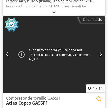
Estado:
muy bueno (usado)
, Año de fabricación:
2018
,
horas de funcionamiento:
43.309 h
, Funcionalidad:
totalmente funcional
, Compresor de tornillo Atlas Copco
GA75VSD+FF Inversor y secador integrados Cjdszp Urwjpfx
Clasificado
Amrjrf 75 kW 12,75 bar 15,50 m³/min Año de fabricación:
2018 Horas de funcionamiento: 43.309
1
/
14
Compresor de tornillo GA55FF
Atlas Copco
GA55FF