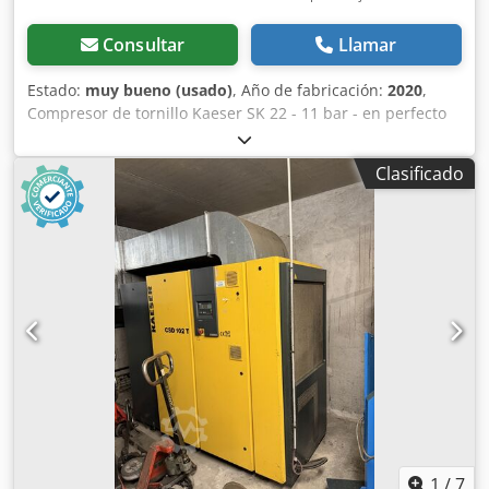
Consultar
Llamar
Estado:
muy bueno (usado)
, Año de fabricación:
2020
,
Compresor de tornillo Kaeser SK 22 - 11 bar - en perfecto
estado - Caudal a 11,0 bar (g) 1,67 m³/min Consumo
eléctrico total del sistema a 11,0 bar (g) 13,7 kW Presión
Clasificado
máxima 11,00 bar Eficiencia del motor de transmisión a
plena carga 91,2 % Clase de eficiencia del motor de
transmisión IE3 Potencia nominal del motor de transmisión
11,0 kW Velocidad del motor de transmisión 2960 1/min
Grado de protección del motor de transmisión IP 55
Alimentación eléctrica 400 V / 3 / 50 Hz Temperatura del
aire comprimido a la salida, por encima de la temperatura
ambiente (a +20 °C, 30 % de humedad relativa) 6 K Nivel
de presión sonora 66 dB(A) Caudal máximo de aire caliente
utilizable 2500 m³/h Conexión de aire comprimido G 1
Capacidad de aceite de refrigeración 7,0 l Tipo de aceite
de refrigeración Compresor SIGMA FLUID MOL
Dimensiones (ancho x profundidad x alto) 750 mm x 895
mm x 1260 mm Peso 312 kg Ubicación: disponible en el
1
/
7