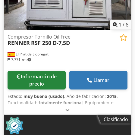
1
/
6
Compresor Tornillo Oil Free
RENNER
RSF 250 D-7,5D
El Prat de Llobregat
7.771 km
Información de
Llamar
precio
Estado:
muy bueno (usado)
, Año de fabricación:
2015
,
Funcionalidad:
totalmente funcional
, Equipamiento:
documentación / manual, placa de características
disponible
, Compresor de Tornillo Oil-Free RENNER RSF
Clasificado
250 D – 250 kW – 45.000 l/min – Año 2015 Características
técnicas • Fabricante: RENNER Kompressoren • Modelo:
RSF 250 D • Año de fabricación: 2015 • Número de serie: