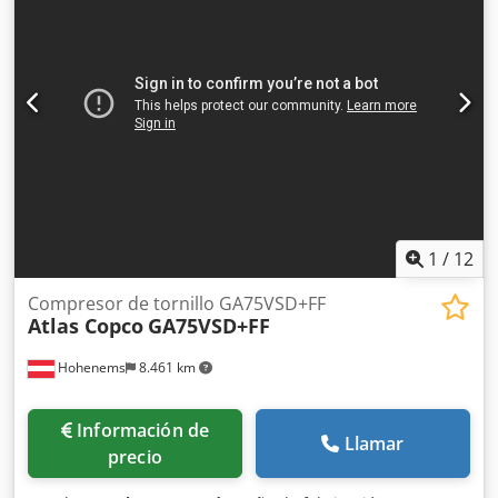
545073 • Potencia del motor: 250 kW • Caudal de aire:
45.000 l/min (45 m³/min) Cjdpezm Nhnefx Amrjrf • Presión
de trabajo: 7,5 bar • Presión máxima admisible: 13 bar •
Cabina insonorizada • Control electrónico con pantalla
digital • Funcionamiento totalmente automático • Diseño
industrial para servicio continuo
1
/
12
Compresor de tornillo GA75VSD+FF
Atlas Copco
GA75VSD+FF
Hohenems
8.461 km
Información de
Llamar
precio