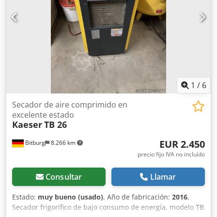
1
/
6
Secador de aire comprimido en
excelente estado
Kaeser
TB 26
EUR 2.450
Bitburg
8.266 km
precio fijo IVA no incluído
Consultar
Llamar
Estado:
muy bueno (usado)
, Año de fabricación:
2016
,
Secador frigorífico de bajo consumo de energía, modelo TB