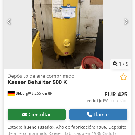
1
/
5
Depósito de aire comprimido
Kaeser
Behälter 500 K
EUR 425
Bitburg
8.266 km
precio fijo IVA no incluído
Consultar
Llamar
Estado:
bueno (usado)
, Año de fabricación:
1986
, Depósito
de aire comprimido Kaeser, fabricado en 1986 Csdpfx