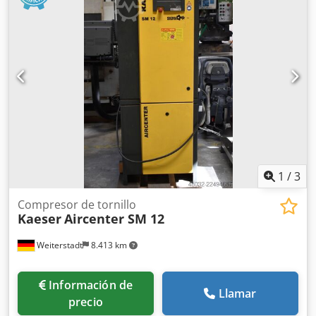
depósito y panel de control eléctrico.
1
/
3
Compresor de tornillo
Kaeser
Aircenter SM 12
Weiterstadt
8.413 km
Información de
Llamar
precio