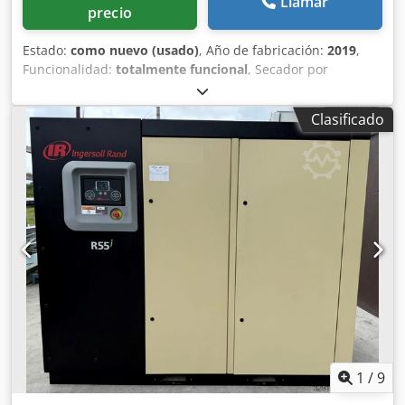
Llamar
precio
Estado:
como nuevo (usado)
, Año de fabricación:
2019
,
Funcionalidad:
totalmente funcional
, Secador por
refrigeración Atlas Copco FX6, usado 2,34 m³/min 14 bares
Año de fabricación: 2019 Credjzrtbiepfx Amref
Clasificado
1
/
9