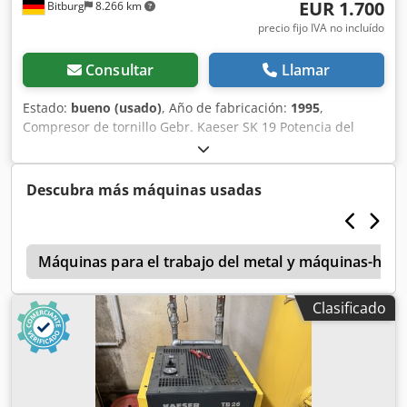
EUR 1.700
Bitburg
8.266 km
precio fijo IVA no incluído
Consultar
Llamar
Estado:
bueno (usado)
, Año de fabricación:
1995
,
Compresor de tornillo Gebr. Kaeser SK 19 Potencia del
motor: 11 kW Año de fabricación: 1995 Presión de
funcionamiento máxima permitida: 10 bar Caudal de aire:
1900 litros/min Con control por relé Kaeser Dimensiones
Descubra más máquinas usadas
aproximadas: Largo 785 x Ancho 820 x Alto 1017 mm
(medidas sin conexiones). Peso: 270 kg Credezrhrvjpfx
Amrof Ubicación: disponible en el almacén 54634 Bitburg -
0
disponible inmediatamente -
Máquinas para el trabajo del metal y máquinas-her
Clasificado