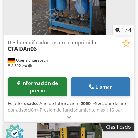
1
/
4
Deshumidificador de aire comprimido
CTA
DAn06
Oberleichtersbach
8.502 km
Información de
Llamar
precio
Estado:
usado
, Año de fabricación:
2000
, «Secador de aire
por adsorción» Presión de funcionamiento máx.: 16 bar
Temperatura máx.: 55 °C Rendimiento: aprox. 420 m³/h
Peso: 250 kg Csdpfx Aszr H Uvomrorf 2 depósitos de acero
Clasificado
al carbono, válvulas magnéticas y de retención, tubo
reductor de presión, estructura metálica, manómetro de