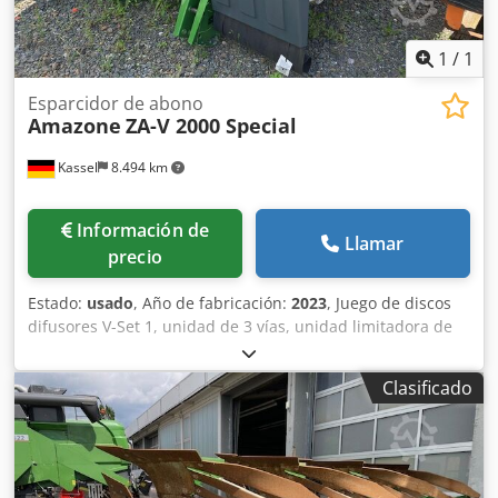
1
/
1
Esparcidor de abono
Amazone
ZA-V 2000 Special
Kassel
8.494 km
Información de
Llamar
precio
Estado:
usado
, Año de fabricación:
2023
, Juego de discos
difusores V-Set 1, unidad de 3 vías, unidad limitadora de
esparcido Limiter V / barra de protección tubular S,
dispositivo de rodillos enchufable, mecanismo de
Clasificado
esparcido ZA-V, sobreestructura de tolva S / 2000 eje de
transmisión con acoplamiento de fricción, componentes de
instalación para dispositivos base ZA, recogedor de
suciedad S / iluminación LED Dkjdpfjt Dwh Rsx Aifor