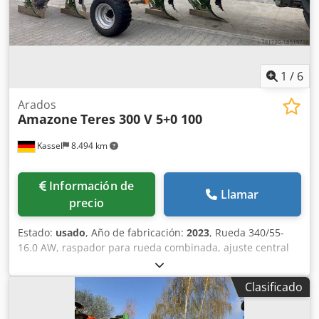
1
/
6
Arados
Amazone
Teres 300 V 5+0 100
Kassel
8.494 km
Información de
Llamar
precio
Estado:
usado
, Año de fabricación:
2023
, Rueda 340/55-
16.0 AW, raspador para rueda combinada, ajuste central
de presión de liberación / cuerpo de arado STU 40, reja
430, punta de reja HD, disco de corte Ø 500 dentado, 1
Clasificado
unidad / dentado, preparación para iluminación / Dkjdpfx
Aiot Eay Eefor