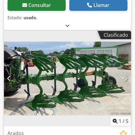
Consultar
Llamar
Estado:
usado
,
Clasificado
1
/
5
Arados