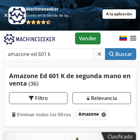
Machineseeker
A la aplicación
Gratis en la tienda de aplicaciones
Vender
Buscar
Amazone Ed 601 K de segunda mano en
venta
(36)
Filtro
Relevancia
Amazone
Eliminar todos los filtros
Clasificado