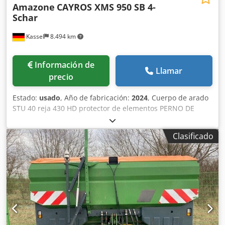
Amazone
CAYROS XMS 950 SB 4-
Schar
Kassel
8.494 km
Información de
Llamar
precio
Estado:
usado
, Año de fabricación:
2024
, Cuerpo de arado
STU 40 reja 430 HD protector de elementos PERNO DE
SEGURIDAD / Dedsuhnlmjpfx Aifekr
Clasificado