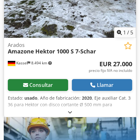
1
/
5
Arados
Amazone
Hektor 1000 S 7-Schar
EUR 27.000
Kassel
8.494 km
precio fijo IVA no incluído
Consultar
Llamar
Estado:
usado
, Año de fabricación:
2020
, Eje auxiliar Cat. 3
36 para Hektor con disco cortante Ø 500 mm para
liberación hidráulica de piedras / delantero con pre-arado
pesado G1 ajustable, iluminación trasera LED, señalización
frontal / sistema antirrobo, homologación de tipo UE 40
km/h - arado reversible de arrastre completo - RH 82 /
ampliable Djdpfxsthk U Te Aifekr