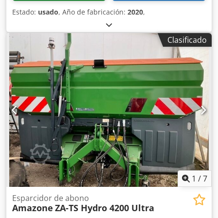
Estado:
usado
, Año de fabricación:
2020
,
Clasificado
1
/
7
Esparcidor de abono
Amazone
ZA-TS Hydro 4200 Ultra