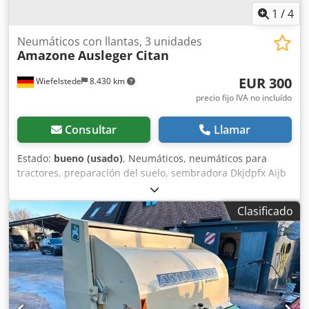
1
/
4
Neumáticos con llantas, 3 unidades
Amazone
Ausleger Citan
EUR 300
Wiefelstede
8.430 km
precio fijo IVA no incluído
Consultar
Llamar
Estado:
bueno (usado)
, Neumáticos, neumáticos para
tractores, preparación del suelo, sembradora Dkjdpfx Aijb
A E Ufjfsr -Cantidad: 3 neumáticos de una sembradora
Amazone -Tamaño del neumático -Buje: Ø 40 mm -
Clasificado
Dimensión: Ø 750 -Precio total: por los 3 neumáticos -Peso:
51 kg/unidad