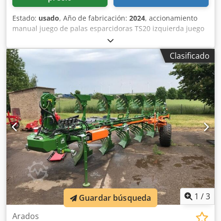
Estado:
usado
, Año de fabricación:
2024
, accionamiento
manual juego de palas esparcidoras TS20 izquierda juego
de palas esparcidoras TS20 / derecha accionamiento
hidráulico izquierdo con AutoTS y FlowControl ProfiSPro
Clasificado
accionamiento hidráulico derecho con AutoTS y
FlowControl ProfiSPro disco principal izquierdo con AutoTS
/ disco principal derecho Djdpfx Astrdzwsifokr
1
/
3
Guardar búsqueda
Arados