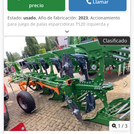
Llamar
precio
Estado:
usado
, Año de fabricación:
2023
, Accionamiento
para juego de palas esparcidoras TS20 izquierda y
derecha, accionamiento hidráulico izquierda y derecha
con Auto TS y FlowControl, disco principal izquierda y
Clasificado
derecha con AutoTS, barra de protección tubular,
dispositivo de rodillo y estacionamiento abatible,
iluminación de trabajo, sensor de inclinación para sistema
de pesaje, 16 unidades EasyCheck. Dedpfot A Tzwsx Aifjkr
1
/
3