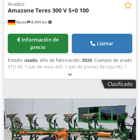
Arados
Amazone
Teres 300 V 5+0 100
Kassel
8.494 km
Información de
Llamar
precio
Estado:
usado
, Año de fabricación:
2024
, Cuerpos de arado
STU 40, 1 par de rejas 430, 1 par de puntas de reja HD, 1
par / vástago de abridor previo para altura de bastidor 80
para protección hidráulica contra sobrecarga, abridor
Clasificado
previo M2, 1 par / soportes para discos cortadores, disco
cortador D 500 dentado, protectores de apoyo, 1 par /
montaje de cuerpo con Djdpst A Udyefx Aifskr