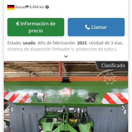
Kassel
8.494 km
Información de
Llamar
precio
Estado:
usado
, Año de fabricación:
2023
, Unidad de 3 vías,
sistema de dispersión limitador V, protección de tubo L,
indicador mecánico/posición del mecanismo de dispersión
ZA-V, superestructura de tolva S 2000, componentes de
Clasificado
montaje para unidades básicas ZA, toma de fuerza con
acoplamiento de fricción, guardabarros L y escaleras,
iluminación LED trasera. Djdpst Dwibefx Aifekr