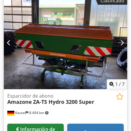
Clasificado
Rodillos de apoyo * Dispositivo de triturado (mulching) *
Toma de fuerza con rueda libre * Tolva de recogida con
vaciado hidráulico del suelo * Velocidad de rotación 2.650
rpm Djdpforhy H Rjx Aifskr * Indicador de nivel de llenado
-----Número interno de vehículo: 8427 ¡Soporte por
WhatsApp disponible! Si tiene preguntas sobre la máquina
o necesita más información, no dude en escribirnos
cómodamente por WhatsApp. Whatsapp Whatsapp ----
Sujeto a errores y venta previa.
1
/
7
Esparcidor de abono
Amazone
ZA-TS Hydro 3200 Super
Kassel
8.494 km
Información de