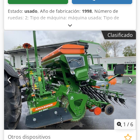
Estado:
usado
, Año de fabricación:
1998
, Número de
ruedas: 2; Tipo de máquina: máquina usada; Tipo de
bastidor: montaje; Sistema de fertilización / sinfín de
fertilizante / Dkedsr Ncfqopfx Aifer
Clasificado
1
/
6
Otros dispositivos