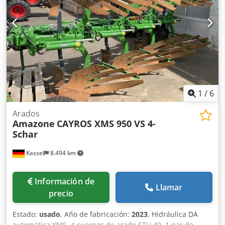
1
/
6
Arados
Amazone
CAYROS XMS 950 VS 4-
Schar
Kassel
8.494 km
Información de
Llamar
precio
Estado:
usado
, Año de fabricación:
2023
, Hidráulica DA
automática XMS, 4 cuerpos de arado STU 40, 1 par de