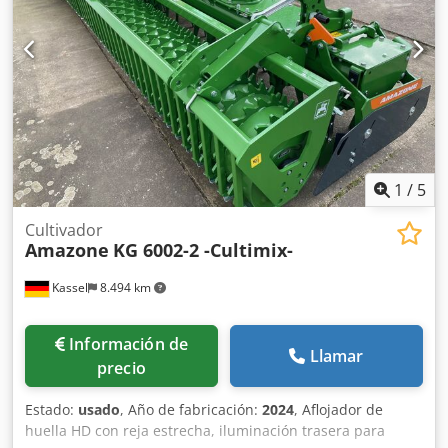
1
/
5
Cultivador
Amazone
KG 6002-2 -Cultimix-
Kassel
8.494 km
Información de
Llamar
precio
Estado:
usado
, Año de fabricación:
2024
, Aflojador de
huella HD con reja estrecha, iluminación trasera para