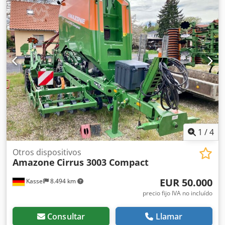
en L y escaleras Iluminación LED Lona enrollable de
cobertura L / Juego de palas esparcidoras TS Dksdjrxr
Uyjpfx Aifor
1
/
4
Otros dispositivos
Amazone
Cirrus 3003 Compact
EUR 50.000
Kassel
8.494 km
precio fijo IVA no incluído
Consultar
Llamar