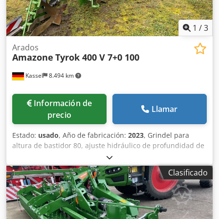
1
/
3
Arados
Amazone
Tyrok 400 V 7+0 100
Kassel
8.494 km
Información de
Llamar
precio
Estado:
usado
, Año de fabricación:
2023
, Grindel para
altura de bastidor 80, ajuste hidráulico de profundidad de
trabajo, cuerpos de arado STW 35, 1 par de rejas de arado
430, 1 par de puntas de reja HD, 1 par de chapas
Clasificado
insertables para STW 35, 1 par de soportes para rueda de
disco, rueda de disco D 500 dentada y con suspensión,
preparación para Be Djdpfx Aisrxtbiefskr