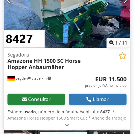
1
/
11
Segadora
Amazone
HH 1500 SC Horse
Hopper Anbaumäher
EUR 11.500
Legden
8.289 km
precio fijo IVA no incluído
Consultar
Llamar
Estado:
usado
, número de máquina/vehículo:
8427
, *
Amazone Horse Hopper 1500 Smart Cut * Ancho de trabajo
1,50 m * Capacidad de tolva de recogida 1.500 l *
Enganche de 3 puntos para tractor * Cuchillas de ala H60 *