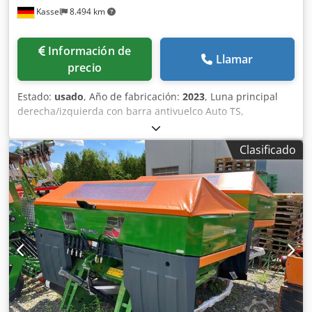
Kassel
8.494 km
Información de
Llamar
precio
Estado:
usado
, Año de fabricación:
2023
, Luna principal
derecha/izquierda con barra antivuelco Auto TS,
dispositivo parcial / abatible, montado de fábrica. Sensor
de inclinación para sistema de pesaje electrónico / ajuste
Clasificado
del sistema de guía. Componentes de instalación para
sistema de pesaje profesional para dispositivos base ZA
LED / iluminación trasera manual. Dkedet A Udgspfx Aifsr