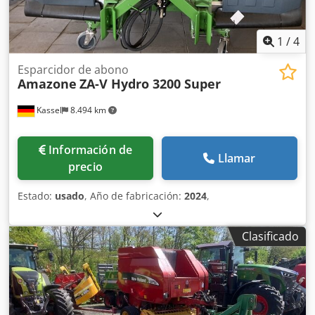
1
/
4
Esparcidor de abono
Amazone
ZA-V Hydro 3200 Super
Kassel
8.494 km
Información de
Llamar
precio
Estado:
usado
, Año de fabricación:
2024
,
Clasificado