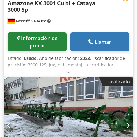
Amazone
KX 3001 Culti + Cataya
3000 Sp
Kassel
8.494 km
Información de
Llamar
precio
Estado:
usado
, Año de fabricación:
2023
, Escarificador de
precisión 3000-125, juego de montaje, escarificador
ajustable. Marcador de surcos adicional / electrónico 3000
AmaDrill 2 para Cataya. Sensor de radar / internacional.
Clasificado
Sensor analógico de posición de trabajo. Conmutación
electrónica de rodadas / válvula de control y rodado
hidráulico. Dkjdpetgpggsfx Aifor