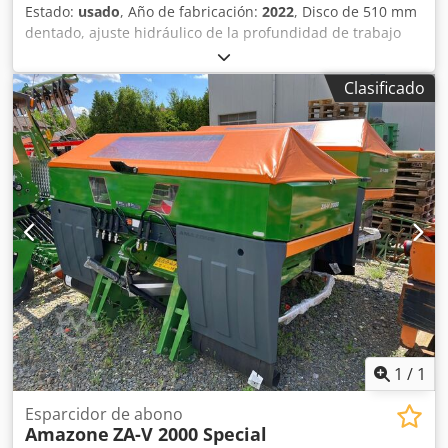
Estado:
usado
, Año de fabricación:
2022
, Disco de 510 mm
dentado, ajuste hidráulico de la profundidad de trabajo
del grupo de discos / ajuste hidráulico de la profundidad
de trabajo de la unidad de nivelación, púas C-Mix-Ultra
Clasificado
para Ceus 50 / ajuste hidráulico de la profundidad de
trabajo del campo de púas con lanza hidráulica HD
CUCHILLA 80 mm / (14/K1) Dodotz Tpljpfx Aifokr
1
/
1
Esparcidor de abono
Amazone
ZA-V 2000 Special