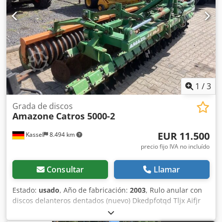
1
/
3
Grada de discos
Amazone
Catros 5000-2
EUR 11.500
Kassel
8.494 km
precio fijo IVA no incluído
Consultar
Llamar
Estado:
usado
, Año de fabricación:
2003
, Rulo anular con
discos delanteros dentados (nuevo) Dkedpfotqd Tljx Aifjr