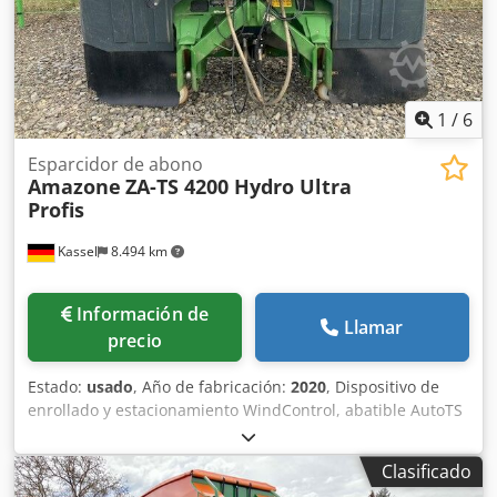
1
/
6
Esparcidor de abono
Amazone
ZA-TS 4200 Hydro Ultra
Profis
Kassel
8.494 km
Información de
Llamar
precio
Estado:
usado
, Año de fabricación:
2020
, Dispositivo de
enrollado y estacionamiento WindControl, abatible AutoTS
en ambos lados / Barrera de protección de tubos en L
Sensor de inclinación para sistema de pesaje FlowCheck
Clasificado
Alfombrillas EasyCheck, 16 unidades / pieza Guardabarros