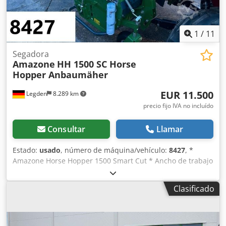
1
/
11
Segadora
Amazone
HH 1500 SC Horse
Hopper Anbaumäher
EUR 11.500
Legden
8.289 km
precio fijo IVA no incluído
Consultar
Llamar
Estado:
usado
, número de máquina/vehículo:
8427
, *
Amazone Horse Hopper 1500 Smart Cut * Ancho de trabajo
1,50 m * Capacidad de tolva de recogida 1.500 l Dodpjrhy
H Rsfx Achokr * Enganche de 3 puntos para tractor *
Clasificado
Cuchillas de ala H60 * Rodillos de apoyo * Dispositivo de
triturado (mulching) * Toma de fuerza con rueda libre *
Tolva de recogida con vaciado hidráulico del suelo *
Velocidad de rotación 2.650 rpm * Indicador de nivel de