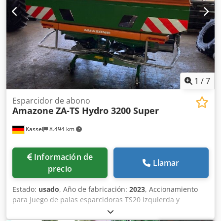
1
/
7
Esparcidor de abono
Amazone
ZA-TS Hydro 3200 Super
Kassel
8.494 km
Información de
Llamar
precio
Estado:
usado
, Año de fabricación:
2023
, Accionamiento
para juego de palas esparcidoras TS20 izquierda y
derecha, accionamiento hidráulico izquierda y derecha
con Auto TS y FlowControl, disco principal izquierda y