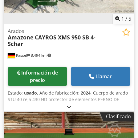
1
/
5
Arados
Amazone
CAYROS XMS 950 SB 4-
Schar
Kassel
8.494 km
Información de
Llamar
precio
Estado:
usado
, Año de fabricación:
2024
, Cuerpo de arado
STU 40 reja 430 HD protector de elementos PERNO DE
SEGURIDAD / Dkodsuhnlmopfx Achjr
Clasificado