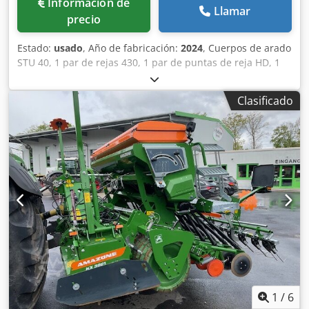
Información de
Llamar
precio
Estado:
usado
, Año de fabricación:
2024
, Cuerpos de arado
STU 40, 1 par de rejas 430, 1 par de puntas de reja HD, 1
par / vástago de abridor previo para altura de bastidor 80
para protección hidráulica contra sobrecarga, abridor
Clasificado
previo M2, 1 par / soportes para discos cortadores, disco
cortador D 500 dentado, protectores de apoyo, 1 par /
montaje de cuerpo con Dkodpfx Aot A Udyjcher
1
/
6