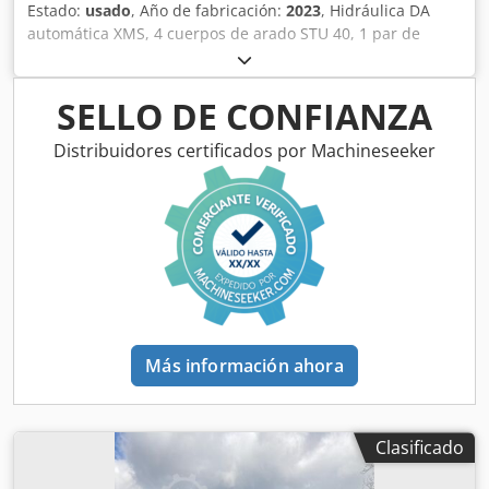
Estado:
usado
, Año de fabricación:
2023
, Hidráulica DA
automática XMS, 4 cuerpos de arado STU 40, 1 par de
cuchillas 4x 430 HD, 1 par de protectores de desgaste, 1
par de 4 rejas delanteras M0 RH65-85, cuchilla de disco
DM 500 para desbloqueo hidráulico de piedras reforzado,
SELLO DE CONFIANZA
rueda de soporte oscilante DM680. Dsdpfetvf Rwex Achjkr
Distribuidores certificados por Machineseeker
Más información ahora
Clasificado