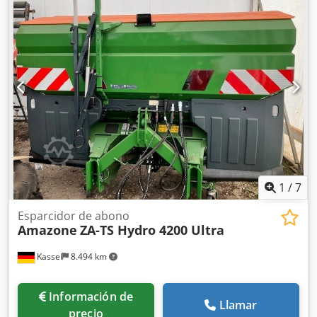
1
/
7
Esparcidor de abono
Amazone
ZA-TS Hydro 4200 Ultra
Kassel
8.494 km
Información de
Llamar
precio