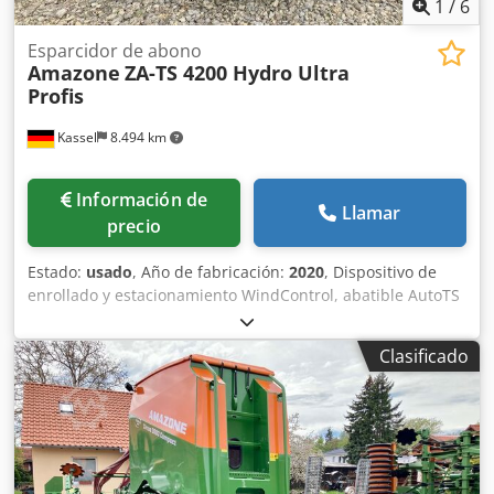
1
/
6
Esparcidor de abono
Amazone
ZA-TS 4200 Hydro Ultra
Profis
Kassel
8.494 km
Información de
Llamar
precio
Estado:
usado
, Año de fabricación:
2020
, Dispositivo de
enrollado y estacionamiento WindControl, abatible AutoTS
en ambos lados / Barrera de protección de tubos en L
Sensor de inclinación para sistema de pesaje FlowCheck
Clasificado
Alfombrillas EasyCheck, 16 unidades / pieza Guardabarros
en L y escaleras Iluminación LED Lona enrollable de
cobertura L / Juego de palas esparcidoras TS Dodpfxjrxr
Uys Achskr