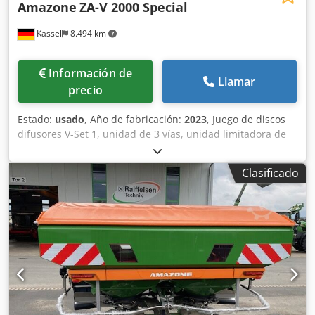
Amazone
ZA-V 2000 Special
Kassel
8.494 km
Información de
Llamar
precio
Estado:
usado
, Año de fabricación:
2023
, Juego de discos
difusores V-Set 1, unidad de 3 vías, unidad limitadora de
esparcido Limiter V / barra de protección tubular S,
dispositivo de rodillos enchufable, mecanismo de
Clasificado
esparcido ZA-V, sobreestructura de tolva S / 2000 eje de
transmisión con acoplamiento de fricción, componentes de
instalación para dispositivos base ZA, recogedor de
suciedad S / iluminación LED Dedpfxot Dwh Ro Achjkr