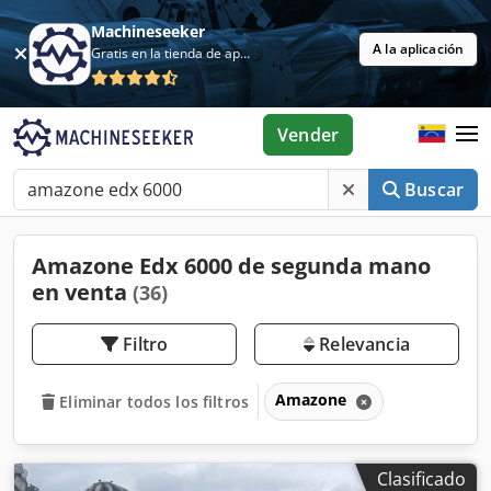
Machineseeker
A la aplicación
Gratis en la tienda de aplicaciones
Vender
Buscar
Amazone Edx 6000 de segunda mano
en venta
(36)
Filtro
Relevancia
Amazone
Eliminar todos los filtros
Clasificado