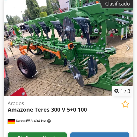
Clasificado
derecha con AutoTS, barra de protección tubular,
dispositivo de rodillo y estacionamiento abatible,
iluminación de trabajo, sensor de inclinación para sistema
de pesaje, 16 unidades EasyCheck. Dsdpfx Acjt A Tzwehjkr
1
/
3
Arados
Amazone
Teres 300 V 5+0 100
Kassel
8.494 km