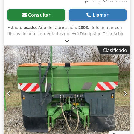
precio fijo IVA no incluído
Consultar
Llamar
Estado:
usado
, Año de fabricación:
2003
, Rulo anular con
discos delanteros dentados (nuevo) Dkodpstqd Tlsfx Achjr
Clasificado