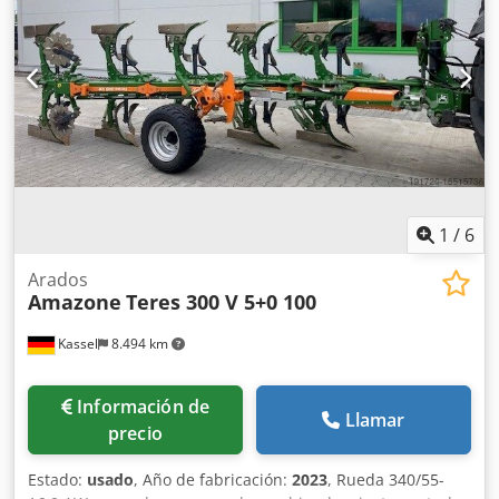
llenado -----Número interno de vehículo: 8427 ¡Soporte por
WhatsApp disponible! Si tiene preguntas sobre la máquina
o necesita más información, no dude en escribirnos
cómodamente por WhatsApp. Whatsapp Whatsapp ----
Sujeto a errores y venta previa.
1
/
6
Arados
Amazone
Teres 300 V 5+0 100
Kassel
8.494 km
Información de
Llamar
precio
Estado:
usado
, Año de fabricación:
2023
, Rueda 340/55-