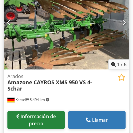
1
/
6
Arados
Amazone
CAYROS XMS 950 VS 4-
Schar
Kassel
8.494 km
Información de
Llamar
precio