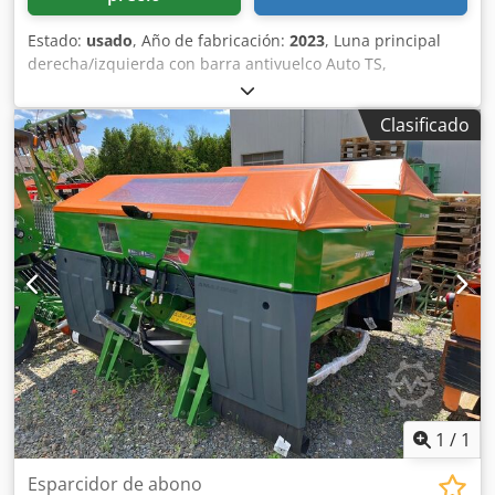
Estado:
usado
, Año de fabricación:
2023
, Luna principal
derecha/izquierda con barra antivuelco Auto TS,
dispositivo parcial / abatible, montado de fábrica. Sensor
de inclinación para sistema de pesaje electrónico / ajuste
Clasificado
del sistema de guía. Componentes de instalación para
sistema de pesaje profesional para dispositivos base ZA
LED / iluminación trasera manual. Djdpfxet A Udgj Achokr
1
/
1
Esparcidor de abono