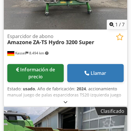
1
/
7
Esparcidor de abono
Amazone
ZA-TS Hydro 3200 Super
Kassel
8.494 km
Información de
Llamar
precio
Estado:
usado
, Año de fabricación:
2024
, accionamiento
manual juego de palas esparcidoras TS20 izquierda juego
de palas esparcidoras TS20 / derecha accionamiento
hidráulico izquierdo con AutoTS y FlowControl ProfiSPro
Clasificado
accionamiento hidráulico derecho con AutoTS y
FlowControl ProfiSPro disco principal izquierdo con AutoTS
/ disco principal derecho Dkedotrdzwspfx Achsr