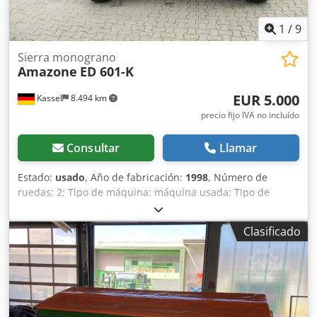
1
/
9
Sierra monograno
Amazone
ED 601-K
EUR 5.000
Kassel
8.494 km
precio fijo IVA no incluído
Consultar
Llamar
Estado:
usado
, Año de fabricación:
1998
, Número de
ruedas: 2; Tipo de máquina: máquina usada; Tipo de
bastidor: montaje; Sistema de fertilización / sinfín de
fertilizante / Djdpsr Ncfqjfx Achekr
Clasificado