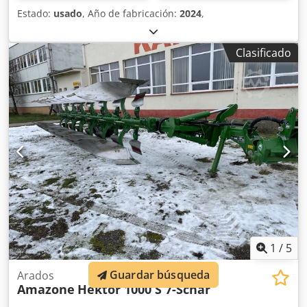
Estado:
usado
, Año de fabricación:
2024
,
Clasificado
1
/
5
Guardar búsqueda
Arados
Amazone
Hektor 1000 S 7-Schar