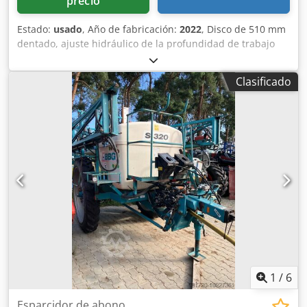
precio
Estado:
usado
, Año de fabricación:
2022
, Disco de 510 mm
dentado, ajuste hidráulico de la profundidad de trabajo
del grupo de discos / ajuste hidráulico de la profundidad
de trabajo de la unidad de nivelación, púas C-Mix-Ultra
Clasificado
para Ceus 50 / ajuste hidráulico de la profundidad de
trabajo del campo de púas con lanza hidráulica HD
CUCHILLA 80 mm / (14/K1) Dkodpfetz Tpljx Acher
1
/
6
Esparcidor de abono