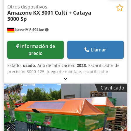
Otros dispositivos
Amazone
KX 3001 Culti + Cataya
3000 Sp
Kassel
8.494 km
Información de
Llamar
precio
Estado:
usado
, Año de fabricación:
2023
, Escarificador de
precisión 3000-125, juego de montaje, escarificador
ajustable. Marcador de surcos adicional / electrónico 3000
AmaDrill 2 para Cataya. Sensor de radar / internacional.
Clasificado
Sensor analógico de posición de trabajo. Conmutación
electrónica de rodadas / válvula de control y rodado
hidráulico. Dkedstgpggopfx Acher