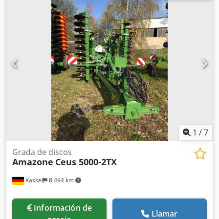
acoplamiento de fricción, guardabarros L y escaleras,
iluminación LED trasera. Dodpfx Acjt Dwibjhokr
1
/
7
Grada de discos
Amazone
Ceus 5000-2TX
Kassel
8.494 km
Información de
Llamar