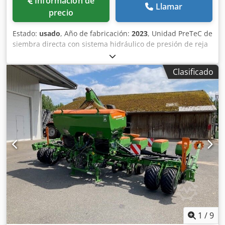
Información de
Llamar
precio
Estado:
usado
, Año de fabricación:
2023
, Unidad PreTeC de
siembra directa con sistema hidráulico de presión de reja
SmartForce, cabezal distribuidor para / depósito frontal,
control de máquina ISOBUS, depósito frontal acoplable
Clasificado
FTender 2200 / tapa de depósito, sinfín de llenado
FTender, recorrido de transporte simple autónomo /
control de máquina ISOBUS. Dkedpfotp Hmrox Acher
1
/
9