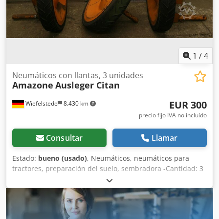
1
/
4
Neumáticos con llantas, 3 unidades
Amazone
Ausleger Citan
EUR 300
Wiefelstede
8.430 km
precio fijo IVA no incluído
Consultar
Llamar
Estado:
bueno (usado)
, Neumáticos, neumáticos para
tractores, preparación del suelo, sembradora -Cantidad: 3
neumáticos de una sembradora Amazone -Tamaño del
neumático -Buje: Ø 40 mm -Dimensión: Ø 750 Dkedjb A E
Ufjpfx Achjr -Precio total: por los 3 neumáticos -Peso: 51
kg/unidad