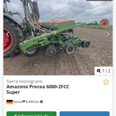
1
/
2
Sierra monograno
Amazone
Precea 6000-2FCC
Super
Kassel
8.494 km