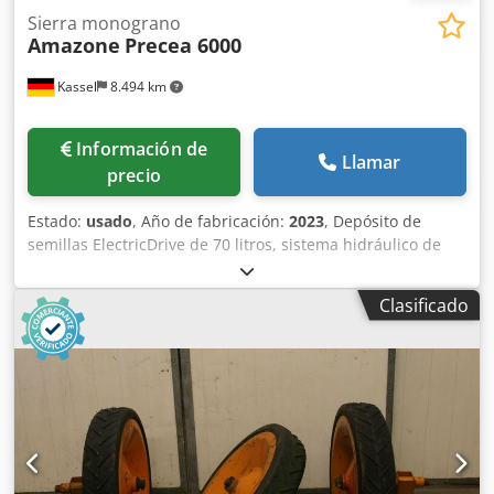
Sierra monograno
Amazone
Precea 6000
Kassel
8.494 km
Información de
Llamar
precio
Estado:
usado
, Año de fabricación:
2023
, Depósito de
semillas ElectricDrive de 70 litros, sistema hidráulico de
presión de reja, depósito trasero de fertilizante / 1250
litros, iluminación LED, terminal Twin 3.0, terminal ISObus
Clasificado
para tractor / Dksdpfst H Hmujx Achor