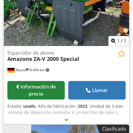
1
/
1
Esparcidor de abono
Amazone
ZA-V 2000 Special
Kassel
8.494 km
Información de
Llamar
precio
Estado:
usado
, Año de fabricación:
2023
, Unidad de 3 vías,
sistema de dispersión limitador V, protección de tubo L,
indicador mecánico/posición del mecanismo de dispersión
ZA-V, superestructura de tolva S 2000, componentes de
Clasificado
montaje para unidades básicas ZA, toma de fuerza con