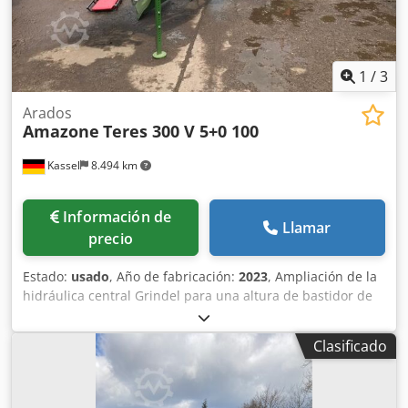
1
/
3
Arados
Amazone
Teres 300 V 5+0 100
Kassel
8.494 km
Información de
Llamar
precio
Estado:
usado
, Año de fabricación:
2023
, Ampliación de la
hidráulica central Grindel para una altura de bastidor de
80, 1 cuerpo de arado STW / 35, 1 par de rejas de 430, 1
par de puntas de reja HD, 1 par de chapas insertables
Clasificado
para STW / 35, 1 par de soportes para disco cuchilla para
disco cuchilla Variopf D 500 dentado y / con suspensión, 1
Dkjdpfx Aor Ucigskwsr