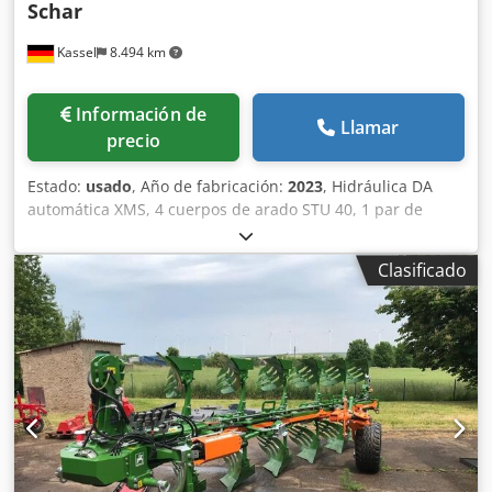
Schar
Kassel
8.494 km
Información de
Llamar
precio
Estado:
usado
, Año de fabricación:
2023
, Hidráulica DA
automática XMS, 4 cuerpos de arado STU 40, 1 par de
cuchillas 4x 430 HD, 1 par de protectores de desgaste, 1
par de 4 rejas delanteras M0 RH65-85, cuchilla de disco
Clasificado
DM 500 para desbloqueo hidráulico de piedras reforzado,
rueda de soporte oscilante DM680. Dedpfx Akjtvf Rwowskr