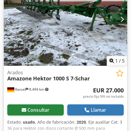
1
/
5
Arados
Amazone
Hektor 1000 S 7-Schar
EUR 27.000
Kassel
8.494 km
precio fijo IVA no incluído
Consultar
Llamar
Estado:
usado
, Año de fabricación:
2020
, Eje auxiliar Cat. 3
36 para Hektor con disco cortante Ø 500 mm para