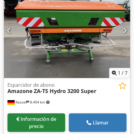
instalación para dispositivos base ZA, recogedor de
suciedad S / iluminación LED Dkjdpfxet Dwh Rj Akwor
1
/
7
Esparcidor de abono
Amazone
ZA-TS Hydro 3200 Super
Kassel
8.494 km
Información de
Llamar
precio