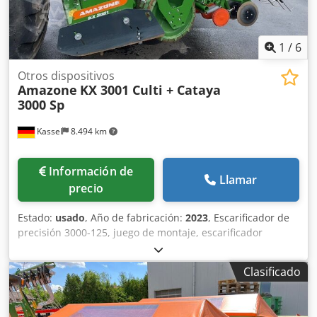
1
/
6
Otros dispositivos
Amazone
KX 3001 Culti + Cataya
3000 Sp
Kassel
8.494 km
Información de
Llamar
precio
Estado:
usado
, Año de fabricación:
2023
, Escarificador de
precisión 3000-125, juego de montaje, escarificador
ajustable. Marcador de surcos adicional / electrónico 3000
AmaDrill 2 para Cataya. Sensor de radar / internacional.
Clasificado
Sensor analógico de posición de trabajo. Conmutación
electrónica de rodadas / válvula de control y rodado
hidráulico. Dkedjtgpggopfx Akwjr