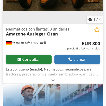
1
/
4
Neumáticos con llantas, 3 unidades
Amazone
Ausleger Citan
EUR 300
Wiefelstede
8.430 km
precio fijo IVA no incluído
Consultar
Llamar
Estado:
bueno (usado)
, Neumáticos, neumáticos para
tractores, preparación del suelo, sembradora -Cantidad: 3
neumáticos de una sembradora Amazone -Tamaño del
neumático -Buje: Ø 40 mm -Dimensión: Ø 750 Dkedpfxsb A
E Ufj Akwer -Precio total: por los 3 neumáticos -Peso: 51
kg/unidad