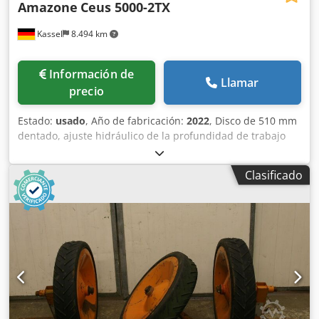
Amazone
Ceus 5000-2TX
Kassel
8.494 km
Información de
Llamar
precio
Estado:
usado
, Año de fabricación:
2022
, Disco de 510 mm
dentado, ajuste hidráulico de la profundidad de trabajo
del grupo de discos / ajuste hidráulico de la profundidad
de trabajo de la unidad de nivelación, púas C-Mix-Ultra
Clasificado
para Ceus 50 / ajuste hidráulico de la profundidad de
trabajo del campo de púas con lanza hidráulica HD
CUCHILLA 80 mm / (14/K1) Dkedetz Tplopfx Akwer