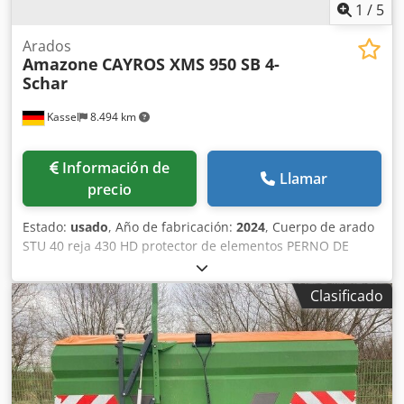
1
/
5
Arados
Amazone
CAYROS XMS 950 SB 4-
Schar
Kassel
8.494 km
Información de
Llamar
precio
Estado:
usado
, Año de fabricación:
2024
, Cuerpo de arado
STU 40 reja 430 HD protector de elementos PERNO DE
SEGURIDAD / Dksdpfx Aksuhnlmewor
Clasificado