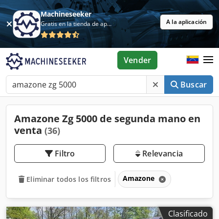
Machineseeker
A la aplicación
Gratis en la tienda de aplicaciones
Vender
Buscar
Amazone Zg 5000 de segunda mano en
venta
(36)
Filtro
Relevancia
Amazone
Eliminar todos los filtros
Clasificado