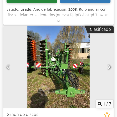
Estado:
usado
, Año de fabricación:
2003
, Rulo anular con
discos delanteros dentados (nuevo) Djdpfx Akstqd Tlowjkr
Clasificado
1
/
7
Grada de discos