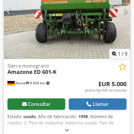
WhatsApp disponible! Si tiene preguntas sobre la máquina
o necesita más información, no dude en escribirnos
cómodamente por WhatsApp. Whatsapp Whatsapp ----
Sujeto a errores y venta previa.
1
/
9
Sierra monograno
Amazone
ED 601-K
EUR 5.000
Kassel
8.494 km
precio fijo IVA no incluído
Consultar
Llamar
Estado:
usado
, Año de fabricación:
1998
, Número de
ruedas: 2; Tipo de máquina: máquina usada; Tipo de
bastidor: montaje; Sistema de fertilización / sinfín de