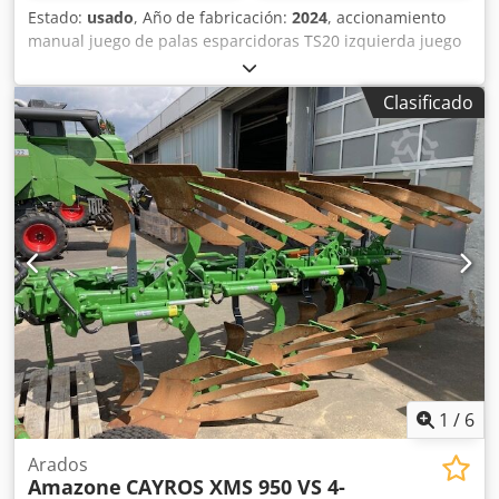
Estado:
usado
, Año de fabricación:
2024
, accionamiento
manual juego de palas esparcidoras TS20 izquierda juego
de palas esparcidoras TS20 / derecha accionamiento
hidráulico izquierdo con AutoTS y FlowControl ProfiSPro
Clasificado
accionamiento hidráulico derecho con AutoTS y
FlowControl ProfiSPro disco principal izquierdo con AutoTS
/ disco principal derecho Dedetrdzwopfx Akwskr
1
/
6
Arados
Amazone
CAYROS XMS 950 VS 4-