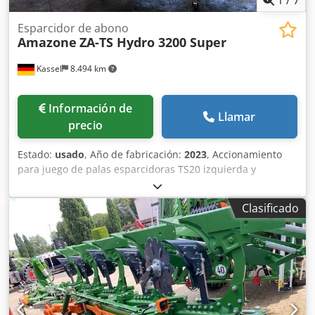
Esparcidor de abono
Amazone
ZA-TS Hydro 3200 Super
Kassel
8.494 km
Información de
Llamar
precio
Estado:
usado
, Año de fabricación:
2023
, Accionamiento
para juego de palas esparcidoras TS20 izquierda y
derecha, accionamiento hidráulico izquierda y derecha
con Auto TS y FlowControl, disco principal izquierda y
Clasificado
derecha con AutoTS, barra de protección tubular,
dispositivo de rodillo y estacionamiento abatible,
iluminación de trabajo, sensor de inclinación para sistema
de pesaje, 16 unidades EasyCheck. Djdpjt A Tzwofx Akwokr