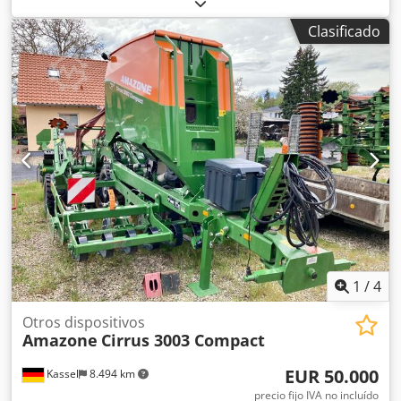
en ambos lados / Barrera de protección de tubos en L
Sensor de inclinación para sistema de pesaje FlowCheck
Clasificado
Alfombrillas EasyCheck, 16 unidades / pieza Guardabarros
en L y escaleras Iluminación LED Lona enrollable de
cobertura L / Juego de palas esparcidoras TS Dsdsrxr
Uyjpfx Akwjkr
1
/
4
Otros dispositivos
Amazone
Cirrus 3003 Compact
EUR 50.000
Kassel
8.494 km
precio fijo IVA no incluído