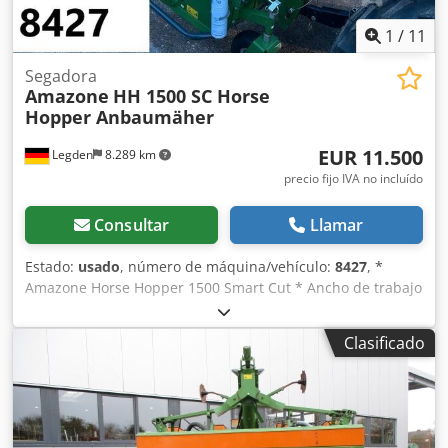
1
/
11
Segadora
Amazone
HH 1500 SC Horse
Hopper Anbaumäher
EUR 11.500
Legden
8.289 km
precio fijo IVA no incluído
Consultar
Llamar
Estado:
usado
, número de máquina/vehículo:
8427
, *
Amazone Horse Hopper 1500 Smart Cut * Ancho de trabajo
1,50 m * Capacidad de tolva de recogida 1.500 l *
Enganche de 3 puntos para tractor * Cuchillas de ala H60 *
Clasificado
Rodillos de apoyo * Dispositivo de triturado (mulching) *
Toma de fuerza con rueda libre * Tolva de recogida con
vaciado hidráulico del suelo * Velocidad de rotación 2.650
rpm * Indicador de nivel de llenado -----Número interno de
vehículo: 8427 Djdorhy H Repfx Akwokr ¡Soporte por