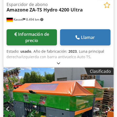
Esparcidor de abono
Amazone
ZA-TS Hydro 4200 Ultra
Kassel
8.494 km
Información de
Llamar
precio
Estado:
usado
, Año de fabricación:
2023
, Luna principal
derecha/izquierda con barra antivuelco Auto TS,
dispositivo parcial / abatible, montado de fábrica. Sensor
de inclinación para sistema de pesaje electrónico / ajuste
Clasificado
del sistema de guía. Componentes de instalación para
sistema de pesaje profesional para dispositivos base ZA
LED / iluminación trasera manual. Dsdpet A Udgjfx Akwskr