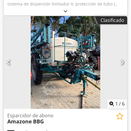
sistema de dispersión limitador V, protección de tubo L,
indicador mecánico/posición del mecanismo de dispersión
ZA-V, superestructura de tolva S 2000, componentes de
Clasificado
montaje para unidades básicas ZA, toma de fuerza con
acoplamiento de fricción, guardabarros L y escaleras,
iluminación LED trasera. Dkjdet Dwibspfx Akwjr
1
/
6
Esparcidor de abono
Amazone
BBG