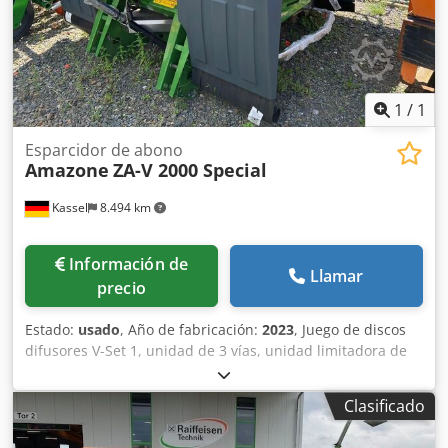
1
/
1
Esparcidor de abono
Amazone
ZA-V 2000 Special
Kassel
8.494 km
Información de
Llamar
precio
Estado:
usado
, Año de fabricación:
2023
, Juego de discos
difusores V-Set 1, unidad de 3 vías, unidad limitadora de
esparcido Limiter V / barra de protección tubular S,
dispositivo de rodillos enchufable, mecanismo de
Clasificado
esparcido ZA-V, sobreestructura de tolva S / 2000 eje de
transmisión con acoplamiento de fricción, componentes de