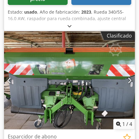
Estado:
usado
, Año de fabricación:
2023
, Rueda 340/55-
16.0 AW, raspador para rueda combinada, ajuste central
de presión de liberación / cuerpo de arado STU 40, reja
430, punta de reja HD, disco de corte Ø 500 dentado, 1
Clasificado
unidad / dentado, preparación para iluminación / Dodpet
Eay Ejfx Akwekr
1
/
4
Esparcidor de abono