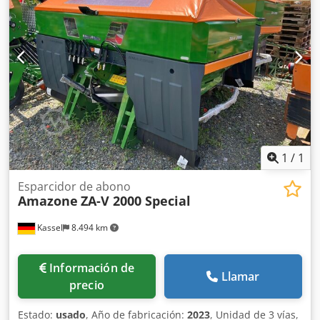
1
/
1
Esparcidor de abono
Amazone
ZA-V 2000 Special
Kassel
8.494 km
Información de
Llamar
precio
Estado:
usado
, Año de fabricación:
2023
, Unidad de 3 vías,