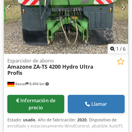
1
/
6
Esparcidor de abono
Amazone
ZA-TS 4200 Hydro Ultra
Profis
Kassel
8.494 km
Información de
Llamar
precio
Estado:
usado
, Año de fabricación:
2020
, Dispositivo de
enrollado y estacionamiento WindControl, abatible AutoTS