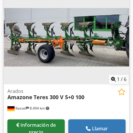
cortador D 500 dentado, protectores de apoyo, 1 par /
montaje de cuerpo con Dedpfx Aket A Udyowokr
1
/
6
Arados
Amazone
Teres 300 V 5+0 100
Kassel
8.494 km
Información de
Llamar
precio