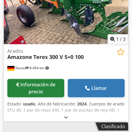
1
/
3
Arados
Amazone
Teres 300 V 5+0 100
Kassel
8.494 km
Información de
Llamar
precio
Estado:
usado
, Año de fabricación:
2024
, Cuerpos de arado
STU 40, 1 par de rejas 430, 1 par de puntas de reja HD, 1
par / vástago de abridor previo para altura de bastidor 80
para protección hidráulica contra sobrecarga, abridor
Clasificado
previo M2, 1 par / soportes para discos cortadores, disco