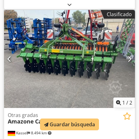
liberación hidráulica de piedras / delantero con pre-arado
pesado G1 ajustable, iluminación trasera LED, señalización
Clasificado
frontal / sistema antirrobo, homologación de tipo UE 40
km/h - arado reversible de arrastre completo - RH 82 /
ampliable Dkedethk U Tjpfx Akwer
1
/
2
Otras gradas
Amazone
Catros+ 3003
Guardar búsqueda
Kassel
8.494 km